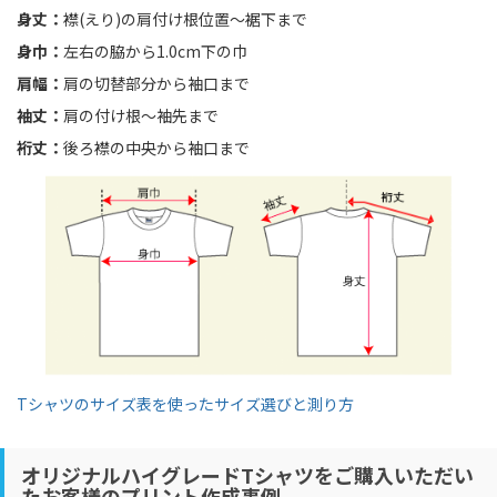
身丈：
襟(えり)の肩付け根位置〜裾下まで
身巾：
左右の脇から1.0cm下の巾
肩幅：
肩の切替部分から袖口まで
袖丈：
肩の付け根〜袖先まで
裄丈：
後ろ襟の中央から袖口まで
Tシャツのサイズ表を使ったサイズ選びと測り方
オリジナルハイグレードTシャツをご購入いただい
たお客様のプリント作成事例