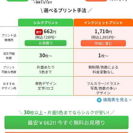
※目安となります
\ 選べるプリント手法 ／
シルクプリント
インクジェットプリント
662
1,710
円
円
最安
プリント込
(税込728円)~
(税込1,881円)~
価格例
お見積り
作成に進む
注文可能
30
1
枚〜
枚〜
枚数
片面あたり
無制限/色数による
プリント
5色まで
料金変動なし
可能な色数
単色デザイン
フルカラー/イラスト
おすすめ
文字/ロゴ
写真/色数の多い
デザイン例
デザイン
価格表を見る
30
＼
枚以上・片面5色までならシルクが安い! ／
最安￥
662
!! 今すぐ無料お見積り