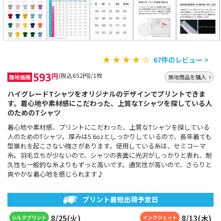
★ ★ ★ ★ ☆
67件のレビュー >
593
円
(税込652円)/1枚
無地価格
無地商品を購入
ハイグレードTシャツをオリジナルのデザインでプリントできま
す。着心地や素材感にこだわった、上質なTシャツを探している人
のためのTシャツ
着心地や素材感、プリントにこだわった、上質なTシャツを探している
人のためのTシャツ。厚みは5.6ozとしっかりしているので、長年着ても
型崩れを起こさない強さがあります。使用している糸は、セミコーマ
糸。羽毛立ちが少ないので、シャツの表面に光沢がしっかりと表れ、耐
久性も一般的な糸よりもずっと高いです。通気性が高いので、さらりと
爽やかな着心地を感じられます♪
プリント最短出荷予定日
8
/
25
(
火
)
8
/
13
(
木
)
シルクプリント
インクジェット