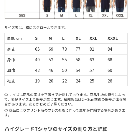
サイズ表は、横にスクロールできます。
S
M
L
XL
XXL
XXXL
単位: cm
身丈
65
69
73
77
81
84
身巾
49
52
55
58
63
68
肩巾
42
46
50
54
57
60
袖丈
19
20
22
24
25
26
サイズは商品の実寸を平置きで計測しております。商品生地の特性によっ
て、表記サイズより誤差が生じます。繊維製品は2～3cm前後の誤差が出る場
合があります。あらかじめご了承ください。
商品によりプリント時のプレス処理に伴って生地が伸縮する場合がありま
す。
ハイグレードTシャツのサイズの測り方と詳細