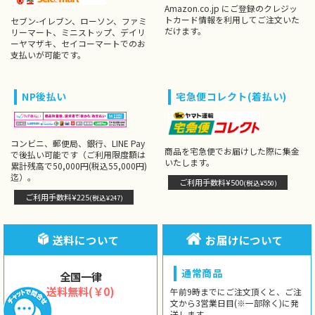
Amazon.co.jp にご登録のクレジッ
トカード情報を利用してご注文いた
セブン-イレブン、ローソン、ファミ
だけます。
リーマート、ミニストップ、デイリ
ーヤマザキ、セイコーマートでのお
支払いが可能です。
NP後払い
宅急便コレクト(着払い)
コンビニ、郵便局、銀行、LINE Pay
商品を宅急便でお届けした際に集金
で後払い可能です（ご利用限度額は
いたします。
累計残高で50,000円(税込55,000円)
迄）。
ご利用手数料¥500
(税込¥550)
ご利用手数料¥225
(税込¥247)
送料について
お届けについて
通常商品
全国一律
送料無料(￥0)
午前9時までにご注文頂くと、ご注
文から3営業日目(※一部除く)に発
送します。