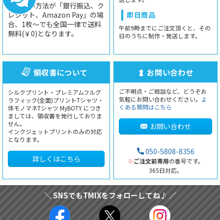
お支払い方法が「銀行振込、ク
レジット、Amazon Pay」の場
即日商品
合、1枚〜でも全国一律で送料
午前9時までにご注文頂くと、その
無料(￥0)となります。
日のうちに制作・発送します。
領収書について
お問い合わせ
ご不明点・ご相談など、どうぞお
シルクプリント・プレミアムフルグ
気軽にお問い合わせください。
よ
ラフィック(全面)プリントTシャツ・
くある質問はこちら
体モノマネTシャツ MyBOTY につき
ましては、領収書を発行しておりま
せん。
お問い合わせ
インクジェットプリントのみの対応
となります。
050-5808-8356
詳しくはこちら
※
ご注文前専用
の番号です。
365日対応。
＼ SNSでもTMIXをフォローしてね♪ ／