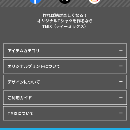
作れば絶対楽しくなる！
オリジナルTシャツを作るなら
TMIX（ティーミックス）
アイテムカテゴリ
プリントアイテム一覧
オリジナルプリントについて
Tシャツ
│
クラスTシャツ
プリント品質について
ポロシャツ
│
スポーツウェア
デザインについて
インクジェットプリント
パーカー・スウェット
│
ベビー服
オリジナルTシャツの作り方
シルクスクリーンプリント
ご利用ガイド
バッグ・ポーチ
│
タオル
│
エプロン
Tシャツデザインのテンプレート
昇華転写プリント
シャツ
│
ユニフォーム
│
パンツ
初めてご利用の方へ
デザインシミュレーター
TMIXについて
フルグラフィックプリント
アウター
│
つなぎ
お支払いについて
データ入稿について
刺繍プリント
プライバシーポリシー
グッズ
│
マグカップ・ボトル
│
キャップ
ドンドン割について