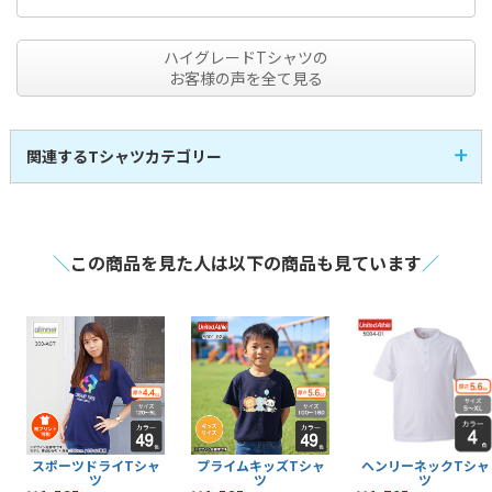
ハイグレードTシャツの
お客様の声を全て見る
関連するTシャツカテゴリー
半袖Tシャツ
即日発送Tシャツ
107
3
全
商品
全
商品
レディースTシャツ
キッズTシャツ
14
17
全
商品
全
商品
アパレル・お洒落Tシ
スポーツTシャツ
21
30
全
商品
全
商品
ャツ
＼
この商品を見た人は以下の商品も見ています
／
長袖Tシャツ
激安Tシャツ
41
7
全
商品
全
商品
VネックTシャツ
UネックTシャツ
4
1
全
商品
全
商品
大きいサイズのTシャ
ポケット付きTシャツ
4
30
全
商品
全
商品
ツ
綿100%のTシャツ
メンズTシャツ
44
59
全
商品
全
商品
シルクスクリーンTシ
タンクトップ
6
8
全
商品
全
商品
ャツ
フルグラフィックTシ
トライブレンドTシャ
1
1
全
商品
全
商品
ャツ
ツ
マックスウェイトTシ
七分袖Tシャツ
7
2
全
商品
全
商品
ャツ
スリムフィットTシャ
厚手Tシャツ
3
40
全
商品
全
商品
ツ
薄手Tシャツ
中厚Tシャツ
34
39
全
商品
全
商品
文化祭・体育祭Tシャ
イベント向けTシャツ
14
18
全
商品
全
商品
ツ
スポーツドライTシャ
プライムキッズTシャ
ヘンリーネックTシャ
ツ
ツ
ツ