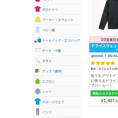
ポロシャツ
パーカー・スウェット
ベビー服
10
営業日
トートバッグ・エコバッグ
ドライスウェッ
ポーチ・巾着
glimmer 丨 342-AS
タオル
素材：ポリエステル80
グッズ（雑貨）
街でもアウトド
に使えるドライ
エプロン
プパーカー！
シャツ
単色(シルクスクリ
¥1,437
(税
スポーツウェア
パンツ