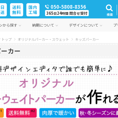
050-5808-8356
即日
送料
国内
発送
無料
工場
365
24
問合
受付
日
時間
せ
検索
ンから探す
納期について
デザインについて
プ
 トップ
オリジナルパーカー・スウェット
キッズパーカー
パーカー