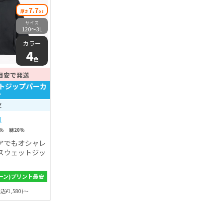
7.7
厚さ
oz
サイズ
120〜3L
カラー
4
色
目安で発送
トジップパーカ
ー
Z
1
％ 綿20％
アでもオシャレ
スウェットジッ
ーン)プリント最安
込¥1,580)～