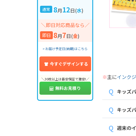
8
12
通常
月
日
(
水
)
＼即日対応商品なら／
8
7
即日
月
日
(
金
)
> お届け予定日(納期)はこちら
今すぐデザインする
※
主に
インク
＼30枚以上は最安保証で激安!／
無料お見積り
キッズ
キッズパ
週末の