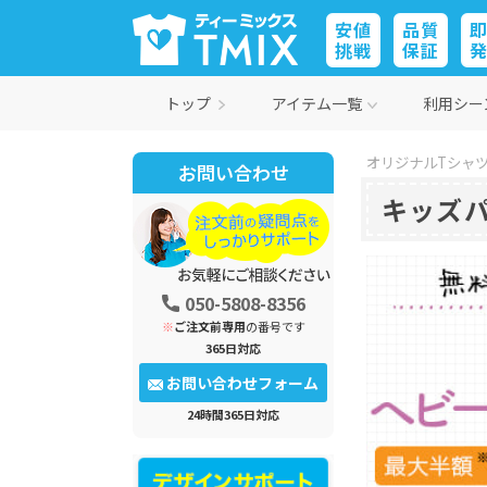
安値
品質
挑戦
保証
トップ
アイテム一覧
利用シー
オリジナルTシャツ
お問い合わせ
キッズ
050-5808-8356
※
ご注文前専用
の番号です
365日対応
お問い合わせフォーム
24時間365日対応