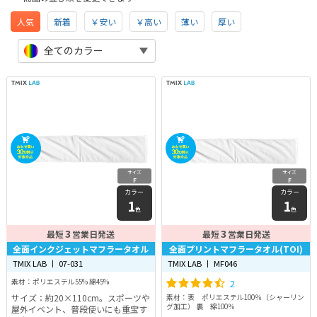
人気
新着
￥安い
￥高い
薄い
厚い
全てのカラー
サイズ
サイズ
F
F
カラー
カラー
1
1
色
色
3
3
最短
営業日発送
最短
営業日発送
全面インクジェットマフラータオル
全面プリントマフラータオル(TOI)
TMIX LAB 丨 07-031
TMIX LAB 丨 MF046
素材：ポリエステル55% 綿45%
2
サイズ：約20×110cm。スポーツや
素材：表 ポリエステル100％（シャーリン
グ加工） 裏 綿100％
屋外イベント、普段使いにも重宝す