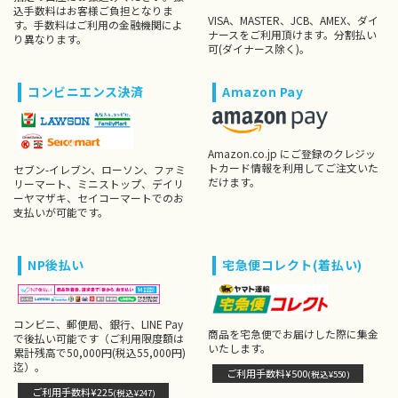
込手数料はお客様ご負担となりま
VISA、MASTER、JCB、AMEX、ダイ
す。手数料はご利用の金融機関によ
ナースをご利用頂けます。分割払い
り異なります。
可(ダイナース除く)。
コンビニエンス決済
Amazon Pay
Amazon.co.jp にご登録のクレジッ
トカード情報を利用してご注文いた
セブン-イレブン、ローソン、ファミ
だけます。
リーマート、ミニストップ、デイリ
ーヤマザキ、セイコーマートでのお
支払いが可能です。
NP後払い
宅急便コレクト(着払い)
コンビニ、郵便局、銀行、LINE Pay
商品を宅急便でお届けした際に集金
で後払い可能です（ご利用限度額は
いたします。
累計残高で50,000円(税込55,000円)
迄）。
ご利用手数料¥500
(税込¥550)
ご利用手数料¥225
(税込¥247)