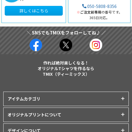
050-5808-8356
詳しくはこちら
※
ご注文前専用
の番号です。
365日対応。
＼ SNSでもTMIXをフォローしてね♪ ／
作れば絶対楽しくなる！
オリジナルTシャツを作るなら
TMIX（ティーミックス）
アイテムカテゴリ
プリントアイテム一覧
オリジナルプリントについて
Tシャツ
│
クラスTシャツ
プリント品質について
ポロシャツ
│
スポーツウェア
デザインについて