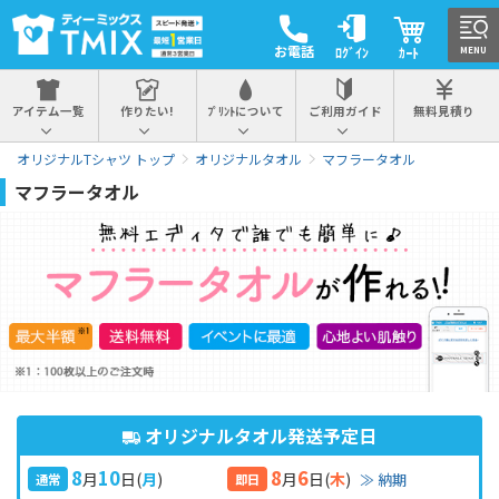
お電話
ﾛｸﾞｲﾝ
ｶｰﾄ
MENU
アイテム一覧
作りたい!
ﾌﾟﾘﾝﾄについて
ご利用ガイド
無料見積り
オリジナルTシャツ トップ
オリジナルタオル
マフラータオル
マフラータオル
オリジナルタオル発送予定日
8
10
8
6
月
日
(
月
)
月
日
(
木
)
≫ 納期
通常
即日