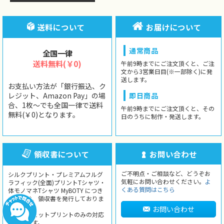
送料について
お届けについて
通常商品
全国一律
送料無料(￥0)
午前9時までにご注文頂くと、ご注
文から3営業日目(※一部除く)に発
送します。
お支払い方法が「銀行振込、ク
レジット、Amazon Pay」の場
即日商品
合、1枚〜でも全国一律で送料
午前9時までにご注文頂くと、その
無料(￥0)となります。
日のうちに制作・発送します。
領収書について
お問い合わせ
ご不明点・ご相談など、どうぞお
シルクプリント・プレミアムフルグ
気軽にお問い合わせください。
よ
ラフィック(全面)プリントTシャツ・
くある質問はこちら
体モノマネTシャツ MyBOTY につき
ましては、領収書を発行しておりま
せん。
お問い合わせ
インクジェットプリントのみの対応
となります。