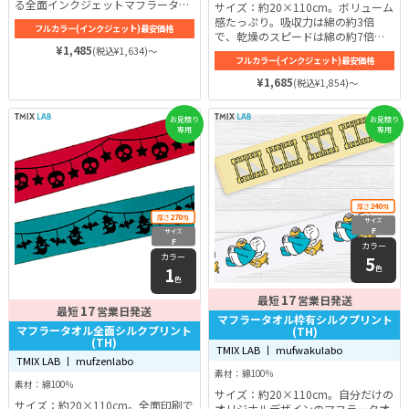
る全面インクジェットマフラータオ
サイズ：約20×110cm。ボリューム
ルです。細長いマフラータオルにな
感たっぷり。吸収力は綿の約3倍
フルカラー(インクジェット)最安価格
っているので、ライブイベントなど
で、乾燥のスピードは綿の約7倍の
で首に巻くことができます！屋外の
¥1,485
ポリエステル100%素材の全面プリ
(税込¥1,634)～
フルカラー(インクジェット)最安価格
イベントなら数枚あってもかさばら
ントマフラータオル！ソフトな風合
ず重宝するはずです♪ タオル全面に
いで、防菌防臭にも優れています。
¥1,685
(税込¥1,854)～
プリントできるため、オリジナルの
かっこいいデザインマフラータオル
を作成することができます！
お見積り
お見積り
専用
専用
240
厚さ
匁
270
厚さ
匁
サイズ
F
サイズ
F
カラー
カラー
5
1
色
色
17
最短
営業日発送
17
最短
営業日発送
マフラータオル枠有シルクプリント
マフラータオル全面シルクプリント
(TH)
(TH)
TMIX LAB 丨 mufwakulabo
TMIX LAB 丨 mufzenlabo
素材：綿100％
素材：綿100％
サイズ：約20×110cm。自分だけの
サイズ：約20×110cm。全面印刷で
オリジナルデザインのマフラータオ