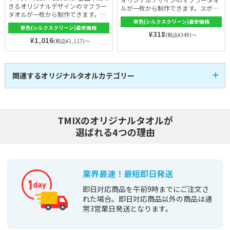
きるオリジナルデザインのマフラー
ルが一枚から制作できます。スポー
タオルが一枚から制作できます。シ
ツ時だけでなく、コンサートやスポ
ルクスクリーン印刷だから発色がよ
単色(シルクスクリーン)最安価格
ーツ観戦などにもおすすめ。シルク
単色(シルクスクリーン)最安価格
く細かい文字などもデザイン通り。
スクリーン印刷だから仕上がりも綺
¥318
(税込¥349)～
手触りもよく色落ちもしにくいの
¥1,016
麗で、洗っても色落ちしにくい。オ
(税込¥1,117)～
で、スポーツ時だけでなく、コンサ
プションで熨斗やOPP入れにも対
ートやスポーツ観戦、イベントのノ
応。
ベルティなどにもおすすめ。
関連するオリジナルタオルカテゴリー
全面プリントタオル
マフラータオル
13
4
全
商品
全
商品
フェイスタオル
ハンドタオル
12
5
全
商品
全
商品
ハンカチタオル
バスタオル
1
3
TMIXのオリジナルタオルが
全
商品
全
商品
スポーツタオル
刺繍タオル
4
3
全
商品
全
商品
選ばれる4つの理由
コットンタオル
ポリエステルタオル
12
4
全
商品
全
商品
部活・チーム向けタオ
ワンポイント(枠有)印
10
10
全
商品
全
商品
ル
刷タオル
企業・ノベルティ
イベント・ライブ物販
16
8
全
商品
全
商品
文化祭・体育祭 クラ
名入れ
12
8
全
商品
全
商品
ス
業界最速！最短即日発送
即日対応商品を午前9時までにご注文さ
れた場合。即日対応商品以外の商品は通
常3営業日発送となります。