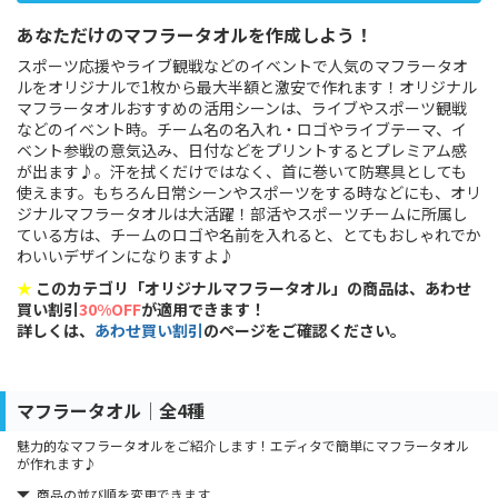
あなただけのマフラータオルを作成しよう！
スポーツ応援やライブ観戦などのイベントで人気のマフラータオ
ルをオリジナルで1枚から最大半額と激安で作れます！オリジナル
マフラータオルおすすめの活用シーンは、ライブやスポーツ観戦
などのイベント時。チーム名の名入れ・ロゴやライブテーマ、イ
ベント参戦の意気込み、日付などをプリントするとプレミアム感
が出ます♪。汗を拭くだけではなく、首に巻いて防寒具としても
使えます。もちろん日常シーンやスポーツをする時などにも、オリ
ジナルマフラータオルは大活躍！部活やスポーツチームに所属し
ている方は、チームのロゴや名前を入れると、とてもおしゃれでか
わいいデザインになりますよ♪
★
このカテゴリ「オリジナルマフラータオル」の商品は、あわせ
買い割引
30%OFF
が適用できます！
詳しくは、
あわせ買い割引
のページをご確認ください。
マフラータオル│全4種
魅力的なマフラータオルをご紹介します！エディタで簡単にマフラータオル
が作れます♪
商品の並び順を変更できます