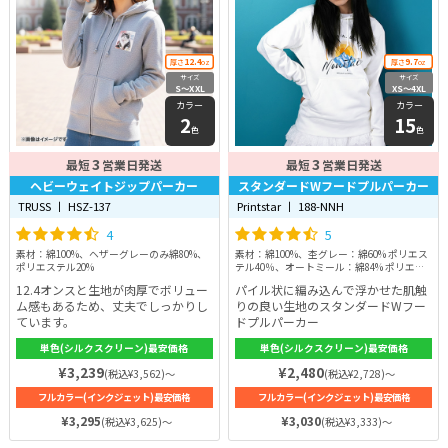
12.4
9.7
厚さ
oz
厚さ
oz
サイズ
サイズ
S〜XXL
XS〜4XL
カラー
カラー
2
15
色
色
3
3
最短
営業日発送
最短
営業日発送
ヘビーウェイトジップパーカー
スタンダードWフードプルパーカー
TRUSS 丨 HSZ-137
Printstar 丨 188-NNH
4
5
素材：綿100%、ヘザーグレーのみ綿80%、
素材：綿100%、杢グレー：綿60% ポリエス
ポリエステル20%
テル40％、オートミール：綿84% ポリエス
テル16％
12.4オンスと生地が肉厚でボリュー
パイル状に編み込んで浮かせた肌触
ム感もあるため、丈夫でしっかりし
りの良い生地のスタンダードWフー
ています。
ドプルパーカー
単色(シルクスクリーン)最安価格
単色(シルクスクリーン)最安価格
¥3,239
¥2,480
(税込¥3,562)～
(税込¥2,728)～
フルカラー(インクジェット)最安価格
フルカラー(インクジェット)最安価格
¥3,295
¥3,030
(税込¥3,625)～
(税込¥3,333)～