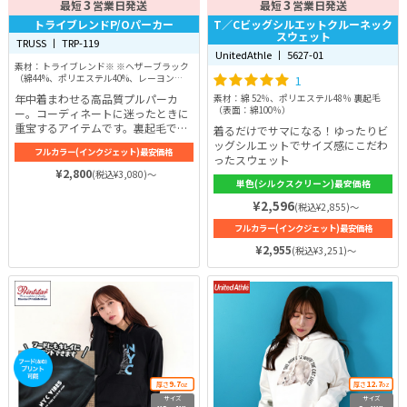
3
3
最短
営業日発送
最短
営業日発送
トライブレンドP/Oパーカー
T／Cビッグシルエットクルーネック
スウェット
TRUSS 丨 TRP-119
UnitedAthle 丨 5627-01
素材：トライブレンド※ ※ヘザーブラック
（綿44%、ポリエステル40%、レーヨン
1
16%） オートミール（綿75%、ポリエス
年中着まわせる高品質プルパーカ
素材：綿 52％、ポリエステル48％ 裏起毛
テル1%、レーヨン24%） その他（綿
（表面：綿100％）
ー。コーディネートに迷ったときに
59%、ポリエステル24%、レーヨン17%）
重宝するアイテムです。裏起毛で肌
着るだけでサマになる！ゆったりビ
触りも良く、丁度良い厚みでおしゃ
ッグシルエットでサイズ感にこだわ
フルカラー(インクジェット)最安価格
れに決まります。カラーが豊富なと
ったスウェット
ころも嬉しいポイント！
¥2,800
(税込¥3,080)～
単色(シルクスクリーン)最安価格
¥2,596
(税込¥2,855)～
フルカラー(インクジェット)最安価格
¥2,955
(税込¥3,251)～
9.7
12.7
厚さ
oz
厚さ
oz
サイズ
サイズ