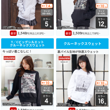
2,548
2,509
最安
最安
円(税込2,802円)~
円(税込2,759円)~
T／Cビッグシルエット
クルーネックスウェット
クルーネックスウェット
今っぽい着こなしに！
裏パイル生地が快適スウェット
2,596
1,538
最安