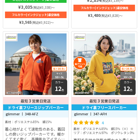
¥2,854
(税込¥3,139)～
¥3,035
(税込¥3,338)～
フルカラー(インクジェット)最安価格
フルカラー(インクジェット)最安価格
¥3,480
(税込¥3,828)～
¥3,565
(税込¥3,922)～
10.0
10.0
厚さ
oz
厚さ
oz
サイズ
サイズ
SS〜5L
SS〜5L
カラー
カラー
12
12
色
色
3
3
最短
営業日発送
最短
営業日発送
ドライ裏フリースジップパーカー
ドライ裏フリースパーカー
glimmer 丨 348-AFZ
glimmer 丨 347-AFH
素材：ポリエステル85％ 綿15％
4
着心地がよくて速乾性のある、着回
素材：ポリエステル85％ 綿15％（※） ※
リブ：ポリエステル97％ ポリウレタン3％
しの良いジップパーカーです。暖か
くてすぐ乾く、高機能おアイテムで
裏起毛生地の抜群の暖かさと柔らか