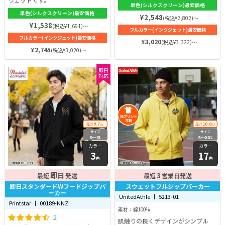
単色(シルクスクリーン)最安価格
単色(シルクスクリーン)最安価格
¥2,548
(税込¥2,802)～
¥1,538
(税込¥1,691)～
フルカラー(インクジェット)最安価格
フルカラー(インクジェット)最安価格
¥3,020
(税込¥3,322)～
¥2,745
(税込¥3,020)～
即日
対応
9.7
10.0
厚さ
oz
厚さ
oz
サイズ
サイズ
S〜XL
S〜XXL
カラー
カラー
3
17
色
色
即日
3
最短
発送
最短
営業日発送
即日スタンダードWフードジップパ
スウェットフルジップパーカー
ーカー
UnitedAthle 丨 5213-01
Printstar 丨 00189-NNZ
素材：綿100%
2
肌触りの良くデザインがシンプル