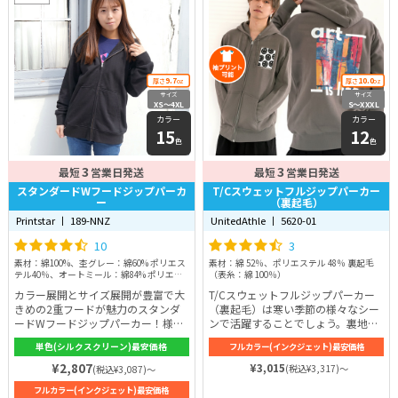
9.7
10.0
厚さ
oz
厚さ
oz
サイズ
サイズ
XS〜4XL
S〜XXXL
カラー
カラー
15
12
色
色
3
3
最短
営業日発送
最短
営業日発送
スタンダードWフードジップパーカ
T/Cスウェットフルジップパーカー
ー
（裏起毛）
Printstar 丨 189-NNZ
UnitedAthle 丨 5620-01
10
3
素材：綿100%、杢グレー：綿60% ポリエス
素材：綿 52％、ポリエステル 48％ 裏起毛
テル40％、オートミール：綿84% ポリエス
（表糸：綿 100％）
テル16％
カラー展開とサイズ展開が豊富で大
T/Cスウェットフルジップパーカー
きめの2重フードが魅力のスタンダ
（裏起毛）は寒い季節の様々なシー
ードWフードジップパーカー！様々
ンで活躍することでしょう。裏地が
なコーデに活用いただけるパーカー
ふわふわ感にこだわった保温性の高
単色(シルクスクリーン)最安価格
フルカラー(インクジェット)最安価格
です。
い裏起毛にしながら、T/C（綿×ポ
リエステル）の生地を採用すること
¥2,807
¥3,015
(税込¥3,317)～
(税込¥3,087)～
で軽くて丈夫なスウェットフルジッ
フルカラー(インクジェット)最安価格
プパーカーに仕上げているため、長