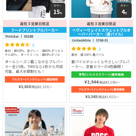
XS〜4XL
S〜XXL
カラー
カラー
15
4
色
色
3
3
最短
営業日発送
最短
営業日発送
フードプリントプルパーカー
ヘヴィーウェイトスウェットプルオ
ーバーパーカー（裏パイル）
Printstar 丨 00188
UnitedAthle 丨 5768-01
2
2
素材：綿100%、杢グレー：綿60% ポリエス
テル40％ 、オートミール：綿84% ポリエス
素材：綿 100％ 裏パイル
テル16％
オールシーズン着こなせるプルパー
裏パイルがふっくらやさしいプルパ
カー全15色。TMIXなら1枚から作成
ーカー。定番カラーの4色展開！
可能、最大半額割引も！
単色(シルクスクリーン)最安価格
フルカラー(インクジェット)最安価格
¥2,944
(税込¥3,238)～
¥3,030
(税込¥3,333)～
フルカラー(インクジェット)最安価格
¥3,565
(税込¥3,922)～