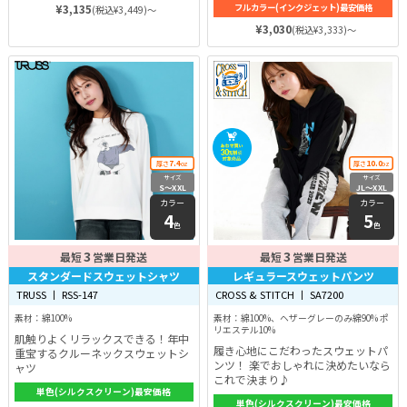
¥3,135
フルカラー(インクジェット)最安価格
(税込¥3,449)～
¥3,030
(税込¥3,333)～
7.4
10.0
厚さ
oz
厚さ
oz
サイズ
サイズ
S〜XXL
JL〜XXL
カラー
カラー
4
5
色
色
3
3
最短
営業日発送
最短
営業日発送
スタンダードスウェットシャツ
レギュラースウェットパンツ
TRUSS 丨 RSS-147
CROSS & STITCH 丨 SA7200
素材：綿100%
素材：綿100%、ヘザーグレーのみ綿90% ポ
リエステル10%
肌触りよくリラックスできる！年中
履き心地にこだわったスウェットパ
重宝するクルーネックスウェットシ
ンツ！ 楽でおしゃれに決めたいなら
ャツ
これで決まり♪
単色(シルクスクリーン)最安価格
単色(シルクスクリーン)最安価格