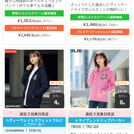
履き心地抜群のあったかスウェット
ステル 25％ 裏起毛
ざっくりとした風合いとヴィンテー
パンツ！外でも家でも大活躍♪
ジライクのシルエットが格好いい！
単色(シルクスクリーン)最安価格
単色(シルクスクリーン)最安価格
¥2,052
(税込¥2,257)～
¥2,460
(税込¥2,706)～
フルカラー(インクジェット)最安価格
フルカラー(インクジェット)最安価格
¥2,645
(税込¥2,910)～
¥3,170
(税込¥3,487)～
12.0
7.1
厚さ
oz
厚さ
oz
サイズ
サイズ
S〜XXL
XS〜XL
カラー
カラー
4
8
色
色
3
3
最短
営業日発送
最短
営業日発送
ヘヴィーウェイトスウェットフルジ
トライブレンドジップパーカー
ップパーカー
TRUSS 丨 TRZ-120
UnitedAthle 丨 5762-01