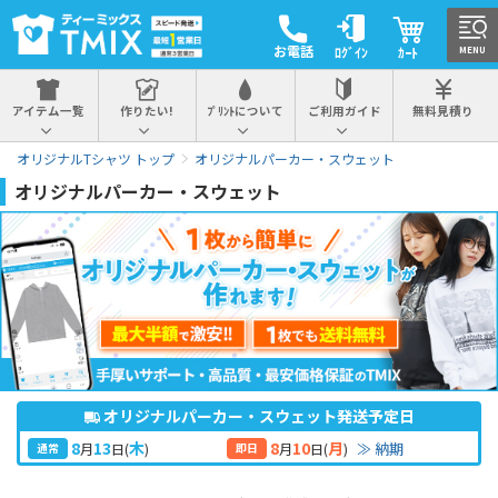
お電話
ﾛｸﾞｲﾝ
ｶｰﾄ
MENU
アイテム一覧
作りたい!
ﾌﾟﾘﾝﾄについて
ご利用ガイド
無料見積り
オリジナルTシャツ トップ
オリジナルパーカー・スウェット
オリジナルパーカー・スウェット
オリジナルパーカー・スウェット発送予定日
8
13
8
10
木
月
≫ 納期
月
日
(
)
月
日
(
)
通常
即日