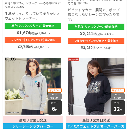
素材：綿100%、ヘザーグレーのみ 綿80% ポ
その他 : 綿100%
リエステル20%
ビビットなカラー展開で、ポップに
生地がしっかりしていて柔らかいス
着こなしたいシーンにぴったりで
ウェットトレーナー。
す。
単色(シルクスクリーン)最安価格
単色(シルクスクリーン)最安価格
¥1,674
(税込¥1,841)～
¥2,211
(税込¥2,432)～
フルカラー(インクジェット)最安価格
フルカラー(インクジェット)最安価格
¥2,745
(税込¥3,020)～
¥3,030
(税込¥3,333)～
6.2
10.0
厚さ
oz
厚さ
oz
サイズ
サイズ
XS〜XL
S〜XXL
カラー
カラー
6
12
色
色
3
3
最短
営業日発送
最短
営業日発送
ジャージージップパーカー
T／Cスウェットプルオーバーパーカ