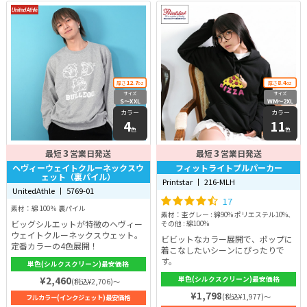
12.7
8.4
厚さ
oz
厚さ
oz
サイズ
サイズ
S〜XXL
WM〜2XL
カラー
カラー
4
11
色
色
3
3
最短
営業日発送
最短
営業日発送
ヘヴィーウェイトクルーネックスウ
フィットライトプルパーカー
ェット（裏パイル）
Printstar 丨 216-MLH
UnitedAthle 丨 5769-01
17
素材：綿 100％ 裏パイル
素材：杢グレー : 綿90% ポリエステル10%、
ビッグシルエットが特徴のヘヴィー
その他 : 綿100%
ウェイトクルーネックスウェット。
ビビットなカラー展開で、ポップに
定番カラーの4色展開！
着こなしたいシーンにぴったりで
す。
単色(シルクスクリーン)最安価格
¥2,460
単色(シルクスクリーン)最安価格
(税込¥2,706)～
¥1,798
(税込¥1,977)～
フルカラー(インクジェット)最安価格