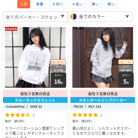
人気
新着
￥安い
￥高い
薄い
厚い
全てのカラー
10.0
7.4
厚さ
oz
厚さ
oz
サイズ
サイズ
S〜XXL
XS〜XXL
カラー
カラー
16
5
色
色
3
3
最短
営業日発送
最短
営業日発送
クルーネックスウェット
スタンダードジップパーカー
UnitedAthle 丨 5044-01
TRUSS 丨 RSZ-143
5
2
素材：綿100%
素材：綿100%
カラーバリエーション豊富でシンプ
着心地がよく、シルエットがスマー
ルで着こなしやすいクルーネックス
トなのでさらりと着こなせます。
ウェットです。