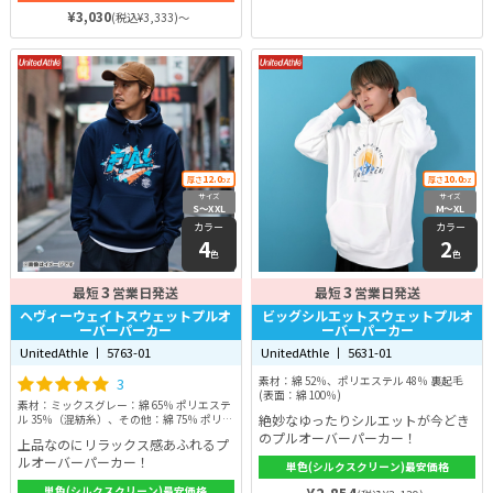
年愛用できるはずです。
¥3,030
(税込¥3,333)～
12.0
10.0
厚さ
oz
厚さ
oz
サイズ
サイズ
S〜XXL
M〜XL
カラー
カラー
4
2
色
色
3
3
最短
営業日発送
最短
営業日発送
ヘヴィーウェイトスウェットプルオ
ビッグシルエットスウェットプルオ
ーバーパーカー
ーバーパーカー
UnitedAthle 丨 5763-01
UnitedAthle 丨 5631-01
3
素材：綿 52％、ポリエステル 48％ 裏起毛
(表面：綿 100％)
素材：ミックスグレー：綿 65％ ポリエステ
絶妙なゆったりシルエットが今どき
ル 35％（混紡糸）、その他：綿 75％ ポリエ
ステル 25％ 裏起毛
のプルオーバーパーカー！
上品なのにリラックス感あふれるプ
ルオーバーパーカー！
単色(シルクスクリーン)最安価格
単色(シルクスクリーン)最安価格