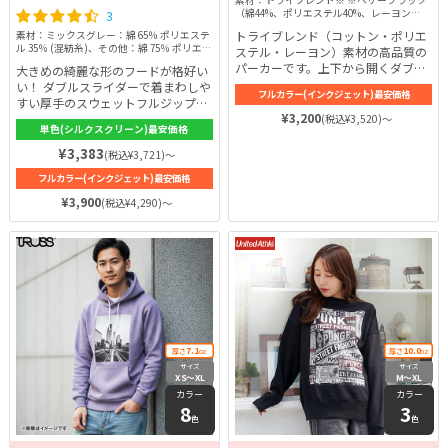
素材：トライブレンド※ ※ヘザーブラック
3
（綿44%、ポリエステル40%、レーヨン
16%） オートミール（綿75%、ポリエス
トライブレンド（コットン・ポリエ
素材：ミックスグレー：綿 65％ ポリエステ
テル1%、レーヨン24%） その他（綿
ル 35％ (混紡糸)、その他：綿 75％ ポリエス
ステル・レーヨン）素材の高品質の
59%、ポリエステル24%、レーヨン17%）
テル 25％ (裏起毛)
パーカーです。上下から開くダブル
大きめの綺麗な形のフードが格好い
ジップで着回ししやすく、着こむほ
い！ ダブルスライダーで着まわしや
フルカラー(インクジェット)最安価格
どに馴染んでいきます。フードが2
すい厚手のスウェットフルジップパ
枚生地でボリュームがあり、襟元が
¥3,200
ーカー
(税込¥3,520)～
単色(シルクスクリーン)最安価格
たち高級感が出ます。
¥3,383
(税込¥3,721)～
フルカラー(インクジェット)最安価格
¥3,900
(税込¥4,290)～
7.1
10.0
厚さ
oz
厚さ
oz
サイズ
サイズ
XS〜XL
M〜XL
カラー
カラー
8
3
色
色