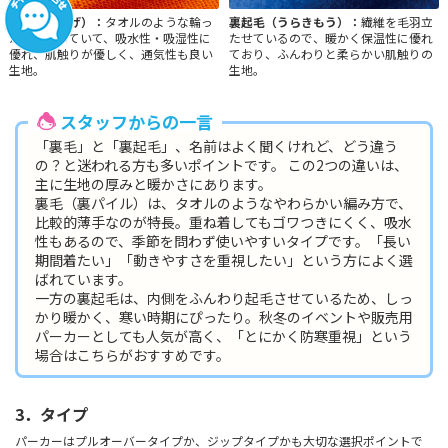
裏毛（うらげ）：
タオルのような輪っ
裏起毛（うらきもう）：
繊維を毛羽立
か状になっていて、吸水性・吸湿性に
たせているので、暖かく保温性に優れ
優れ、肌触りが優しく、通気性も良い
ており、ふんわりと柔らかい肌触りの
生地。
生地。
スタッフからの一言
「裏毛」と「裏起毛」、名前はよく聞くけれど、どう違う
の？と迷われる方も多いポイントです。 この2つの違いは、
主に生地の厚みと暖かさにあります。
裏毛（裏パイル）は、タオルのようなやわらかい編み方で、
比較的薄手なのが特長。重ね着してもゴワつきにくく、吸水
性もあるので、季節を問わず使いやすいタイプです。「長い
期間着たい」「動きやすさを重視したい」という方によく選
ばれています。
一方の裏起毛は、内側をふんわり起毛させているため、しっ
かり暖かく、寒い時期にぴったり。秋冬のイベントや販売用
パーカーとしても人気が高く、「とにかく防寒重視」という
場合はこちらがおすすめです。
3．タイプ
パーカーはプルオーバータイプか、ジップタイプかも大切な選択ポイントで