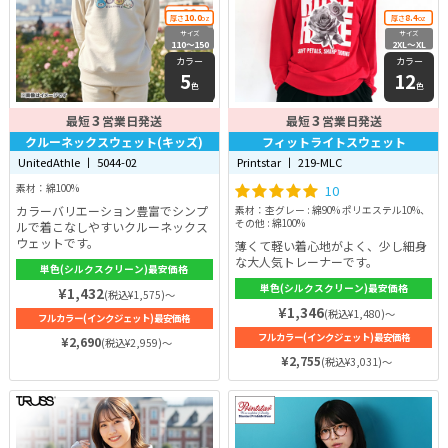
10.0
8.4
厚さ
oz
厚さ
oz
サイズ
サイズ
110〜150
2XL〜XL
カラー
カラー
5
12
色
色
3
3
最短
営業日発送
最短
営業日発送
クルーネックスウェット(キッズ)
フィットライトスウェット
UnitedAthle 丨 5044-02
Printstar 丨 219-MLC
素材：綿100%
10
カラーバリエーション豊富でシンプ
素材：杢グレー : 綿90% ポリエステル10%、
その他 : 綿100%
ルで着こなしやすいクルーネックス
ウェットです。
薄くて軽い着心地がよく、少し細身
な大人気トレーナーです。
単色(シルクスクリーン)最安価格
単色(シルクスクリーン)最安価格
¥1,432
(税込¥1,575)～
¥1,346
(税込¥1,480)～
フルカラー(インクジェット)最安価格
フルカラー(インクジェット)最安価格
¥2,690
(税込¥2,959)～
¥2,755
(税込¥3,031)～