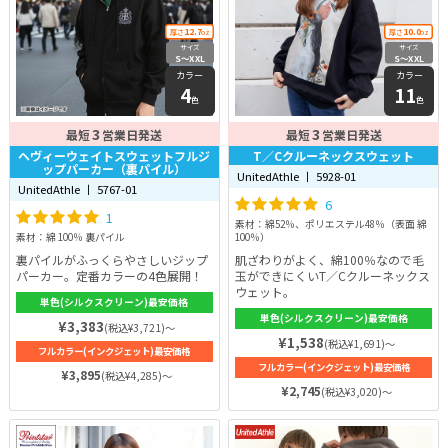
12.7
10.0
厚さ
oz
厚さ
oz
サイズ
サイズ
S〜XXL
S〜XXL
カラー
カラー
4
11
色
色
3
3
最短
営業日発送
最短
営業日発送
ヘヴィーウェイトスウェットフルジ
T／Cクルーネックスウェット
ップパーカー（裏パイル）
UnitedAthle 丨 5928-01
UnitedAthle 丨 5767-01
6
1
素材：綿52％、ポリエステル48％（表面 綿
素材：綿 100％ 裏パイル
100％）
裏パイルがふっくらやさしいジップ
肌ざわりがよく、綿100％なので毛
パーカー。定番カラーの4色展開！
玉ができにくいT／Cクルーネックス
ウェット。
単色(シルクスクリーン)最安価格
単色(シルクスクリーン)最安価格
¥3,383
(税込¥3,721)～
¥1,538
(税込¥1,691)～
フルカラー(インクジェット)最安価格
フルカラー(インクジェット)最安価格
¥3,895
(税込¥4,285)～
¥2,745
(税込¥3,020)～