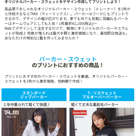
オリジナルパーカー・スウェットをデザイン作成してプリントしよう！
高品質でおしゃれなオリジナルパーカー・スウェット（トレーナー）を1枚か
ら作成するならTMIX（ティーミックス）。パーカーはフードにもプリントで
きるので、デザインの幅が広がります。家でも外でも気軽に羽織れるパーカ
ーはチームウェアとしても人気！1枚最安¥2,200(税込)～
Webでデザインして注文するだけで、簡単にオリジナルのパーカーやスウェ
ットが完成♪ 枚数が増えれば最大半額と激安価格になり、最短即日発送も。
あなただけの特別な1着を作ってみませんか？
パーカー・スウェット
のプリントにおすすめの商品！
プリントにおすすめのパーカー・スウェットを厳選。オリジナルパーカー・
スウェットを1枚から激安価格、短納期で作成！
スタンダード
T／Cスウェット
ジップパーカー
プルオーバーパーカー
１年中着られて軽くて快適♪
軽くて丈夫な裏起毛パーカー