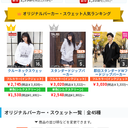
最安
円(税込2,855円)~
円(1,691)~
オリジナルパーカー・スウェット人気ランキング
クルーネックスウェッ
スタンダードジップパ
即日スタンダードWフ
ト
ーカー
ードジップパーカー
フルカラー(インクジェット)
フルカラー(インクジェット)
フルカラー(インクジェット
￥2,745
￥3,020
￥3,030
(税込￥3,020)〜
(税込￥3,322)〜
(税込￥3,333)
単色(シルクスクリーン)
単色(シルクスクリーン)
¥1,538
¥2,548
(税込¥1,691)～
(税込¥2,802)～
オリジナルパーカー・スウェット一覧│全45種
商品の並び順などを変更できます。