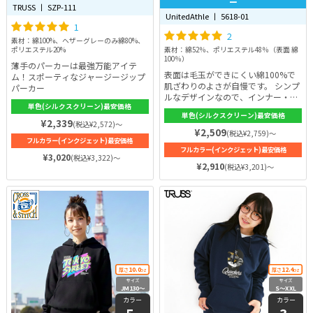
ー
TRUSS 丨 SZP-111
UnitedAthle 丨 5618-01
1
2
素材：綿100%、ヘザーグレーのみ綿80%、
ポリエステル20%
素材：綿52％、ポリエステル48％（表面 綿
100％）
薄手のパーカーは最強万能アイテ
表面は毛玉ができにくい綿100%で
ム！スポーティなジャージージップ
肌ざわりのよさが自慢です。 シンプ
パーカー
ルなデザインなので、インナー・ア
単色(シルクスクリーン)最安価格
ウターと遊ぶ普段着や、リラックス
単色(シルクスクリーン)最安価格
できる部屋着としてなど、多シーン
¥2,339
(税込¥2,572)～
で着こなせます。
¥2,509
(税込¥2,759)～
フルカラー(インクジェット)最安価格
フルカラー(インクジェット)最安価格
¥3,020
(税込¥3,322)～
¥2,910
(税込¥3,201)～
10.0
12.4
厚さ
oz
厚さ
oz
サイズ
サイズ
JM130〜
S〜XXL
XXL
カラー
カラー