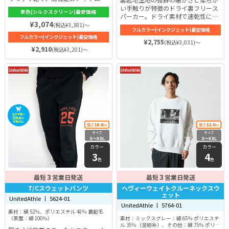
す。体型カバーもしてくれるダブル
い手触りが特徴のドライ裏フリース
単色(シルクスクリーン)最安価格
ジップデザイン。カラーも豊富で全
パーカー。ドライ素材で速乾性にも
12色。カラーやサイズ違いで2～3枚
¥3,074
優れているので着心地が抜群！秋や
(税込¥3,381)～
フルカラー(インクジェット)最安価格
購入して、どんどん着倒していただ
春先は1枚で快適に過ごせます。秋
フルカラー(インクジェット)最安価格
きたいです。
から春までの長い期間、ふんわり気
¥2,755
(税込¥3,031)～
¥2,910
持ちの良い感触を楽しめます。
(税込¥3,201)～
10.0
12.0
厚さ
oz
厚さ
oz
サイズ
サイズ
S〜XXL
S〜XXL
カラー
カラー
3
4
色
色
3
3
最短
営業日発送
最短
営業日発送
T/Cスウェットパンツ
ヘヴィーウェイトクルーネックスウ
ェット
UnitedAthle 丨 5624-01
UnitedAthle 丨 5764-01
素材：綿 52％、ポリエステル 48％ 裏起毛
（表面：綿 100％）
素材：ミックスグレー：綿 65％ ポリエステ
ル 35％（混紡糸）、その他：綿 75％ ポリエ