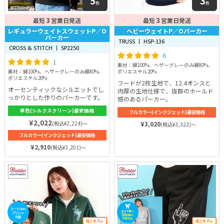
5
3
色
色
3
3
最短
営業日発送
最短
営業日発送
レギュラーウェイトスウェットP／O
ヘビーウェイトP／Oパーカー
パーカー
TRUSS 丨 HSP-136
CROSS & STITCH 丨 SP2250
6
1
素材：綿100%、ヘザーグレーのみ綿80%、
素材：綿100%、ヘザーグレーのみ綿80%、
ポリエステル20%
ポリエステル20%
フードが2枚生地で、12.4オンスと
オーセンティックなシルエットでし
肉厚の生地仕様で、抜群のホールド
っかりとした作りのパーカーです。
感のあるパーカー。
単色(シルクスクリーン)最安価格
フルカラー(インクジェット)最安価格
¥2,022
(税込¥2,224)～
¥3,020
(税込¥3,322)～
フルカラー(インクジェット)最安価格
¥2,910
(税込¥3,201)～
9.7
9.7
厚さ
oz
厚さ
oz