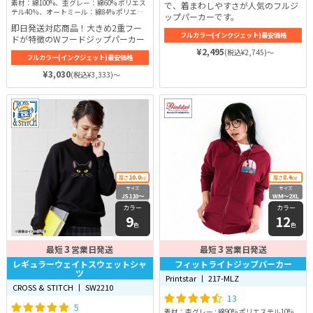
素材：綿100%、杢グレー：綿60% ポリエス
で、着まわしやすさが人気のフルジ
テル40％、オートミール：綿84% ポリエス
ップパーカーです。
テル16％
即日発送対応商品！大きめ2重フー
フルカラー(インクジェット)最安価格
ドが特徴のWフードジップパーカー
¥2,495
(税込¥2,745)～
フルカラー(インクジェット)最安価格
¥3,030
(税込¥3,333)～
10.0
8.4
厚さ
oz
厚さ
oz
サイズ
サイズ
JS110〜
WM〜2XL
XXL
カラー
カラー
9
12
色
色
3
3
最短
営業日発送
最短
営業日発送
レギュラーウェイトスウェットシャ
フィットライトジップパーカー
ツ
Printstar 丨 217-MLZ
CROSS & STITCH 丨 SW2210
13
5
素材：杢グレー : 綿90% ポリエステル10%、