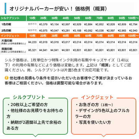
オリジナルパーカーが安い！ 価格例（概算）
シルク価格は、1枚単位かつ特殊インク利用の有無やキッズサイズ（140以
下）の利用の有無などにより価格は変動します。上記は
「概算」
としてご認
識ください。尚、シルクプリントは片面5色まで対応可能です。
他社様の見積もり条件を提示いただいたお客様やご予算が決まっているお
客様はご相談ください。価格は調整可能な場合があります。
シルクプリント
インクジェット
・20枚以上ご希望の方
・お急ぎの方
（1枚～）
・他社様のお見積りをお持ちの
・デザインが5色以上のフルカ
方
ラーの方
・納期が2週間以上先で余裕の
・写真を使いたい方
ある方