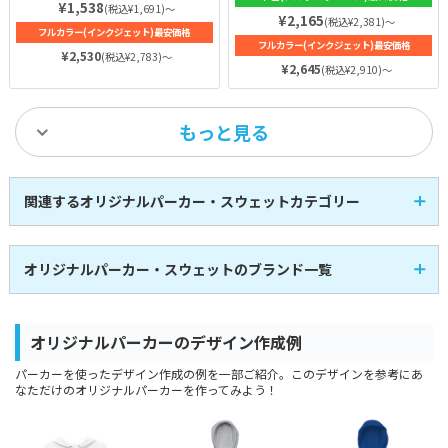
¥1,538
(税込¥1,691)～
¥2,165
(税込¥2,381)～
フルカラー(インクジェット)最安価格
フルカラー(インクジェット)最安価格
¥2,530
(税込¥2,783)～
¥2,645
(税込¥2,910)～
もっと見る
関連するオリジナルパーカー・スウェットカテゴリー
即日発送パーカー
プルオーバーパーカー
1
14
全
商品
全
商品
ヘビーウェイトパーカ
ジップパーカー
14
3
全
商品
全
商品
ー
オリジナルパーカー・スウェットのブランド一覧
キッズパーカー
ドライパーカー
1
2
全
商品
全
商品
スウェット・トレーナ
スウェットパンツ
4
12
全
商品
全
商品
ー
フードプリントパーカ
裏起毛
2
16
全
商品
全
商品
ー
裏毛（パイル）
綿
オリジナルパーカーのデザイン作成例
24
24
全
商品
全
商品
UnitedAthle
TRUSS
ユナイテッドアスレ
トラス
パーカーを使ったデザイン作成の例を一部ご紹介。このデザインを参考にあ
なただけのオリジナルパーカーを作ってみよう！
Printstar
glimmer
プリントスター
グリマー