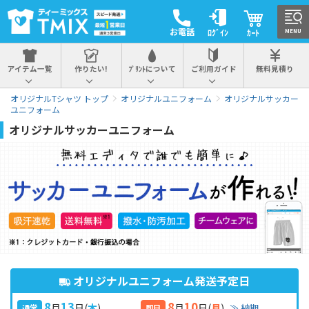
お電話
ﾛｸﾞｲﾝ
ｶｰﾄ
MENU
アイテム一覧
作りたい!
ﾌﾟﾘﾝﾄについて
ご利用ガイド
無料見積り
オリジナルTシャツ トップ
オリジナルユニフォーム
オリジナルサッカー
ユニフォーム
オリジナルサッカーユニフォーム
オリジナルユニフォーム発送予定日
8
13
8
10
月
日
(
木
)
月
日
(
月
)
≫ 納期
通常
即日