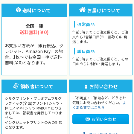
送料について
お届けについて
通常商品
全国一律
送料無料(￥0)
午前9時までにご注文頂くと、ご注
文から3営業日目(※一部除く)に発
送します。
お支払い方法が「銀行振込、ク
レジット、Amazon Pay」の場
即日商品
合、1枚〜でも全国一律で送料
午前9時までにご注文頂くと、その
無料(￥0)となります。
日のうちに制作・発送します。
領収書について
お問い合わせ
ご不明点・ご相談など、どうぞお
シルクプリント・プレミアムフルグ
気軽にお問い合わせください。
よ
ラフィック(全面)プリントTシャツ・
くある質問はこちら
体モノマネTシャツ MyBOTY につき
ましては、領収書を発行しておりま
せん。
お問い合わせ
インクジェットプリントのみの対応
となります。