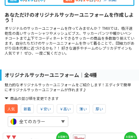
あなただけのオリジナルサッカーユニフォームを作成しよ
う！
オリジナルのサッカーユニフォームを作ってみませんか？ TMIXでは、吸汗速
乾性の高いサッカーシャツやメッシュビブス、サッカーパンツや暖かいベン
チコートまで上下でコーディネートできるサッカーの商品を多数取り揃えてい
ます。自分たちだけのサッカーユニフォームを作って着ることで、団結力があ
がり日本代表に近づけるかも？！ 好きな選手やチームのレプリカデザインも
人気です！ ぜひ、一度ご覧ください。
オリジナルサッカーユニフォーム│全4種
魅力的なオリジナルサッカーユニフォームをご紹介します！エディタで簡単
にオリジナルサッカーユニフォームが作れます♪
商品の並び順を変更できます
人気
新着
￥安い
￥高い
薄い
厚い
全てのカラー
お見積り
お見積り