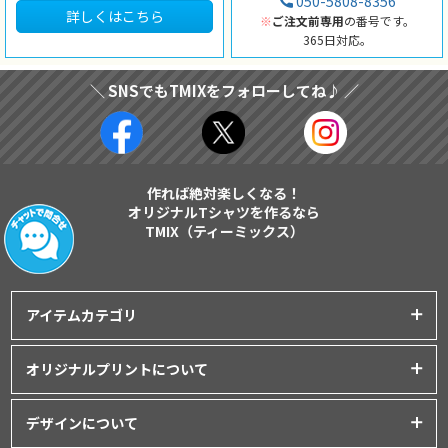
050-5808-8356
詳しくはこちら
※
ご注文前専用
の番号です。
365日対応。
＼ SNSでもTMIXをフォローしてね♪ ／
作れば絶対楽しくなる！
オリジナルTシャツを作るなら
TMIX（ティーミックス）
アイテムカテゴリ
プリントアイテム一覧
オリジナルプリントについて
Tシャツ
│
クラスTシャツ
プリント品質について
ポロシャツ
│
スポーツウェア
デザインについて
インクジェットプリント