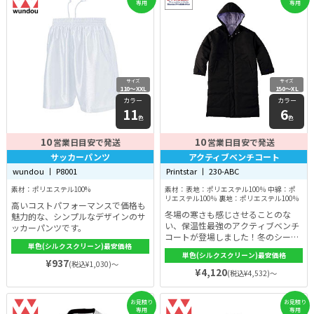
専用
専用
サイズ
サイズ
110〜XXL
150〜XL
カラー
カラー
11
6
色
色
10
10
営業日目安で発送
営業日目安で発送
サッカーパンツ
アクティブベンチコート
wundou 丨 P8001
Printstar 丨 230-ABC
素材：ポリエステル100%
素材：表地：ポリエステル100％ 中綿：ポ
リエステル100％ 裏地：ポリエステル100％
高いコストパフォーマンスで価格も
冬場の寒さも感じさせることのな
魅力的な、シンプルなデザインのサ
い、保温性最強のアクティブベンチ
ッカーパンツです。
コートが登場しました！冬のシーズ
単色(シルクスクリーン)最安価格
ンの部活動やスポーツなどにも最適
単色(シルクスクリーン)最安価格
で身体を暖かく守ってくれます。ま
¥937
(税込¥1,030)～
た高い衿で風をシャットアウトで
¥4,120
(税込¥4,532)～
き、裾にあるスリットと留め具で、
動きやすさ重視しているので、様々
なスポーツシーンにご利用ができま
お見積り
お見積り
専用
専用