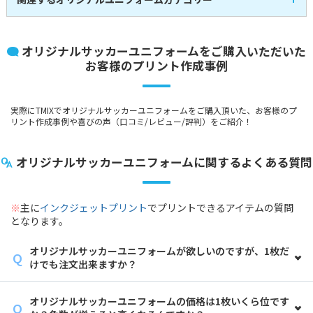
ツやイベント全般に活用いただけま
す！
サッカー
野球
4
2
全
商品
全
商品
バスケットボール
陸上
2
4
全
商品
全
商品
オリジナルサッカーユニフォームをご購入いただいた
テニス
バレーボール
1
1
全
商品
全
商品
お客様のプリント作成事例
バドミントン
0
全
商品
実際にTMIXでオリジナルサッカーユニフォームをご購入頂いた、お客様のプ
リント作成事例や喜びの声（口コミ/レビュー/評判）をご紹介！
オリジナルサッカーユニフォームに関するよくある質問
※
主に
インクジェットプリント
でプリントできるアイテムの質問
となります。
オリジナルサッカーユニフォームが欲しいのですが、1枚だ
けでも注文出来ますか？
オリジナルサッカーユニフォームの価格は1枚いくら位です