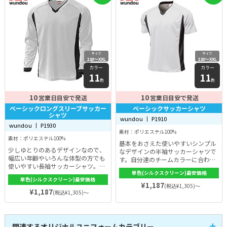
す。
サイズ
サイズ
110〜XXL
110〜XXL
カラー
カラー
11
11
色
色
10
10
営業日目安で発送
営業日目安で発送
ベーシックロングスリーブサッカー
ベーシックサッカーシャツ
シャツ
wundou 丨 P1910
wundou 丨 P1930
素材：ポリエステル100%
素材：ポリエステル100%
基本をおさえた使いやすいシンプル
少しゆとりのあるデザインなので、
なデザインの半袖サッカーシャツで
幅広い年齢やいろんな体型の方でも
す。自分達のチームカラーに合わせ
使いやすい長袖サッカーシャツ。パ
やすく、パイピングや二重襟などの
単色(シルクスクリーン)最安価格
イピングや二重襟などの基本をおさ
基本をおさえた高機能且つシンプル
単色(シルクスクリーン)最安価格
えた高機能且つサイドの切替えによ
デザイン。また、サイドの切替えに
¥1,187
(税込¥1,305)～
りスッキリとしたボディラインに。
¥1,187
よりスッキリとしたボディラインに
(税込¥1,305)～
生地には特殊吸汗速乾素材を用いて
見せることができます。毎日の練
おり、汗を速やかに吸収して肌を快
習・トレーニングに欠かせないアイ
適に保ちます。その着やすさから、
テムなので子供から大人まで幅広く
サッカーに限らず野球などのスポー
着れるのが魅力です！
関連するオリジナルユニフォームカテゴリー