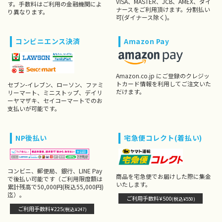
VISA、MASTER、JCB、AMEX、ダイ
す。手数料はご利用の金融機関によ
ナースをご利用頂けます。分割払い
り異なります。
可(ダイナース除く)。
コンビニエンス決済
Amazon Pay
Amazon.co.jp にご登録のクレジッ
トカード情報を利用してご注文いた
セブン-イレブン、ローソン、ファミ
だけます。
リーマート、ミニストップ、デイリ
ーヤマザキ、セイコーマートでのお
支払いが可能です。
NP後払い
宅急便コレクト(着払い)
コンビニ、郵便局、銀行、LINE Pay
商品を宅急便でお届けした際に集金
で後払い可能です（ご利用限度額は
いたします。
累計残高で50,000円(税込55,000円)
迄）。
ご利用手数料¥500
(税込¥550)
ご利用手数料¥225
(税込¥247)