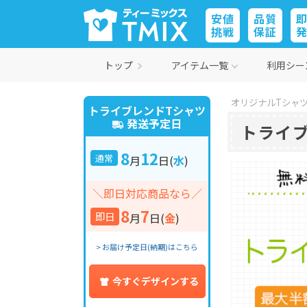
安値
品質
挑戦
保証
トップ
アイテム一覧
利用シー
オリジナルTシャツ
トライブレンドTシャツ
発送予定日
トライ
8
12
通常
月
日
(
水
)
＼即日対応商品なら／
8
7
即日
月
日
(
金
)
> お届け予定日(納期)はこちら
今すぐデザインする