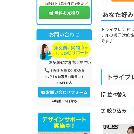
＼30枚以上は最安保証で激安!／
無料お見積り
あなた好み
トライブレンドは
お問い合わせ
テルの吸汗速乾
です♪
050-5808-8356
トライブ
※
ご注文前専用
の番号です
365日対応
お問い合わせフォーム
並べ替え
24時間365日対応
絞り込み