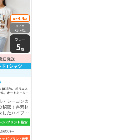
4.4
厚さ
oz
サイズ
XS〜XL
カラー
5
色
業日発送
ンドTシャツ
2
：綿13%、ポリエス
4%、オートミール：
2%、レーヨン
ル・レーヨンの
8%、ポリエステル
の秘密！各素材
をしたハイブリ
地の良さを追求
ーン)プリント最安
を高めたポリエ
ているため、夏
込¥803)～
かい、そして耐
ェット)プリント最安