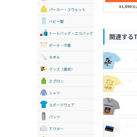
久性に優れてい
¥1,690
(税込
はバインダー仕
パーカー・スウェット
ツのヨレを軽減
触りと着心地に
ベビー服
レンドTシャツ
たを虜にするで
トートバッグ・エコバッグ
関連する
ポーチ・巾着
タオル
半袖
グッズ（雑貨）
アパレ
エプロン
Tシャ
シャツ
Vネッ
スポーツウェア
パンツ
綿100
アウター
ツ