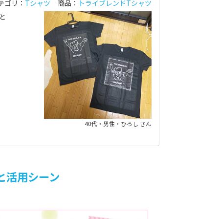
テゴリ：
Tシャツ
商品：
トライブレンドTシャツ
と
40代・男性・ひろし さん
と活用シーン