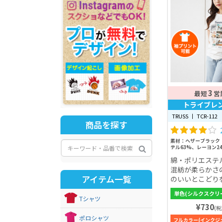
3
最短
営
トライブレ
TRUSS 丨 TCR-112
商品を探す
素材：ヘザーブラック
テル63%、レーヨン2
綿62%、ポリエステル
綿・ポリエステ
36%、 その他：綿3
38%、レーヨン24%
混紡が柔らかさ
アイテム一覧
のいいとこどり
ッド生地。着心
単色(シルクスクリ
した綿と機能性
Tシャツ
¥730
ステルが混じっ
(税
は涼しく冬は暖
ポロシャツ
フルカラー(インクジ