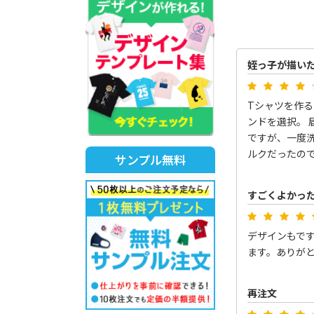
姪っ子が描い
Tシャツを作る
ンドを選択。
ですが、一度
ルクだったの
サンプル無料
すごくよかっ
デザインもで
ます。ありが
再注文