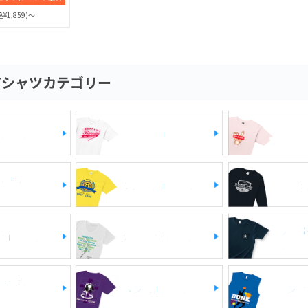
ます。襟周りに
¥1,859)～
様を施しTシャ
。柔らかで、肌
優れたトライブ
は、きっとあな
しょう♪
Tシャツカテゴリー
レディ
Tシャツ
即日発送Tシャツ
ツ
ル・お洒落
スポーツTシャツ
長袖T
ツ
ポケッ
クTシャツ
UネックTシャツ
ャツ
%のTシャ
メンズTシャツ
タンク