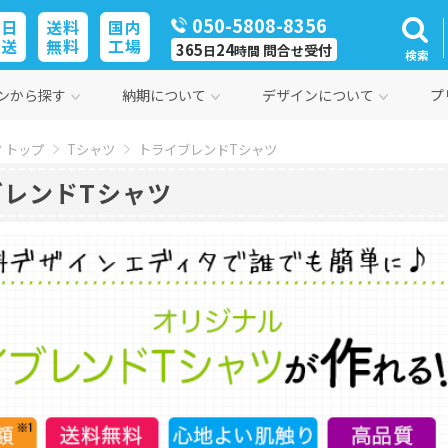
050-5808-8356
即日
送料
国内
発送
無料
工場
365
24
問合
受付
日
時間
せ
検索
ンから探す
納期について
デザインについて
プ
 トップ
Tシャツ
トライブレンドTシャツ
ブレンドTシャツ