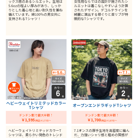
ックス感のあるシルエット。生地は
女性用ならではの設計が施されたシ
5.6ozの程よい厚みがあり、しっか
ルエットは着こなしやすいよう計算
りとした着心地と高い耐久性を兼ね
されたデザイン。デコルテラインを
備えています。綿100％の男女共に
綺麗に演出する襟ぐりと首リブが特
支持されるTシャツ！
徴的なTシャツです。
ヘビーウェイトリミテッドカラー
オープンエンドラギッドTシャツ
Tシャツ
ドンドン割で最大半額！
ドンドン割で最大半額！
￥1,595
￥1,700
(税込￥1,755)～
(税込￥1,870)～
ヘビーウェイトリミテッドカラーT
7.1オンスの厚手生地を高密度に編ん
シャツは、柔らかい発色のトレンド
だ、力強いシャリ感と粗めの質感が