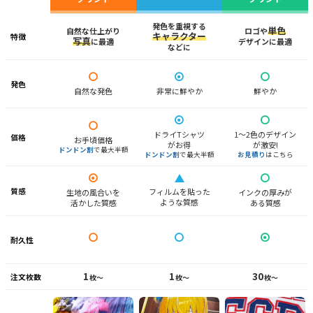
発色を重視する
単色
自然な仕上がり
ロゴや
キャラクター
特徴
写真
に最適
デザインに最適
などに
発色
自然な発色
非常に鮮やか
鮮やか
ドライTシャツ
1〜2色のデザイン
価格
お手頃価格
がお得
が激安!
ドンドン割
で最大半額
ドンドン割
で最大半額
お見積り
はこちら
質感
フィルムを貼った
生地の風合いを
インクの厚みが
ような質感
活かした質感
ある質感
耐久性
1
1
30
注文枚数
枚〜
枚〜
枚〜