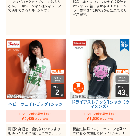
ーツなどのアクティブシーンはもち
印象にまとまりの出るサイズ設計で
ろん、日常シーンなど様々なシーン
オシャレに着こなせるはずです！カ
で活用できる万能Tシャツ！
ラー展開は全2色でSからXLまでのサ
イズ展開。
ドライアスレチックTシャツ〈ウ
ヘビーウェイトビッグTシャツ
ィメンズ〉
ドンドン割で最大半額！
ドンドン割で最大半額！
￥1,485
￥1,580
(税込￥1,634)～
(税込￥1,738)～
肩幅と身幅を一般的なTシャツより
機能性抜群でスポーツシーンを華や
もゆったりめに設計しており、リラ
かに彩る女性用のドライTシャツ！