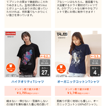
てプリントの質まで徹底的にこだわ
ブなシーンはもちろん、普段着でも
りぬきました。生地の厚みは5.6oz
大活躍するドライ素材のTシャツで
とボリュームもあり大切に使ってい
す。DTFプリントなら鮮やかなプリ
ただければ、何年着てもヘタりにく
ントで更にお得に制作できます！
い強さを持っています。
ハイクオリティTシャツ
オーガニックコットンTシャツ
ドンドン割で最大半額！
ドンドン割で最大半額！
￥1,755
￥1,745
(税込￥1,931)～
(税込￥1,920)～
縮まない・伸びない・型崩れしない
肌触りが良く地球にも優しい、オー
の3拍子を兼ね備えた着心地の良いT
ガニックコットン100%のTシャツ。