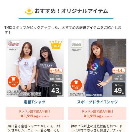
おすすめ！オリジナルアイテム
TMIXスタッフがピックアップした、おすすめの厳選アイテムをご紹介しま
す！
定番Tシャツ
スポーツドライTシャツ
ドンドン割で最大半額！
ドンドン割で最大半額！
￥1,595
￥1,595
(税込￥1,755)～
(税込￥1,755)～
毎日着る定番シャツだからこそ、耐
綿の２倍以上の速乾性能を持つ、ド
久性からシルエット、着心地、そし
ライ素材でさらさら快適♪アクティ