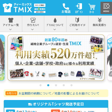
お電話
ﾛｸﾞｲﾝ
ｶｰﾄ
MENU
アイテム一覧
作りたい!
ﾌﾟﾘﾝﾄについて
ご利用ガイド
無料見積り
お盆期間の納期について
／
地震の影響によるお届けについて
お知らせ
オリジナルTシャツ発送予定日
8
13
8
10
通常
即日