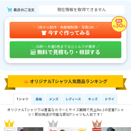
現在情報を取得できません
最近のご注文
＼ 1枚から制作・色数無制限・写真OK! ／
今すぐ作ってみる
＼ 30枚～ 片面5色までならシルクが激安 ／
無料で見積もり・相談する
オリジナルTシャツ人気商品ランキング
Tシャツ
長袖
メンズ
レディース
キッズ
ドライ
オリジナルTシャツでは豊富なカラーとサイズ展開で売上No.1の定番Tシャ
ツ！即日発送が可能な即日Tシャツも人気です！