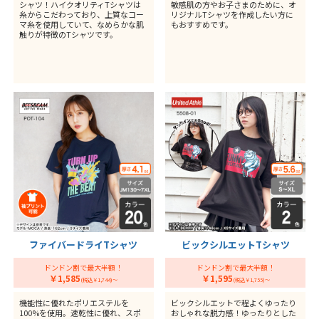
シャツ！ハイクオリティTシャツは
敏感肌の方やお子さまのために、オ
糸からこだわっており、上質なコー
リジナルTシャツを作成したい方に
マ糸を使用していて、なめらかな肌
もおすすめです。
触りが特徴のTシャツです。
ファイバードライTシャツ
ビックシルエットTシャツ
ドンドン割で最大半額！
ドンドン割で最大半額！
￥1,585
￥1,595
(税込￥1,744)～
(税込￥1,755)～
機能性に優れたポリエステルを
ビックシルエットで程よくゆったり
100%を使用。速乾性に優れ、スポ
おしゃれな脱力感！ゆったりとした