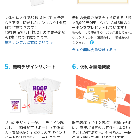
団体や法人様で50枚以上ご注文予定
無料の会員登録で今すぐ使える「最
なら実際に印刷したサンプルを1枚無
大5,000円OFF」など、合計3種のク
料で作成できます！
ーポンをプレゼントしています！
50枚未満でも10枚以上の作成予定な
※枚数により使えるクーポンが異なります。
ら1枚半額で作成できます。
シルクプリント・刺繍の他、一部対象外と
無料サンプル注文について
なります。
今すぐ無料会員登録する
5.
6.
無料デザインサポート
便利な直送機能
プロのデザイナーが、「デザイン起
販売者様（ご注文者様）を経由せず
こし」「画像加工サポート（画像拡
に、直接ご指定のお客様へお届けす
大・背景透過）」の2つのデザインサ
ることが可能です。もちろん、一般
ポートを無料で行うサービスです。
のお客様もご利用いただけます。