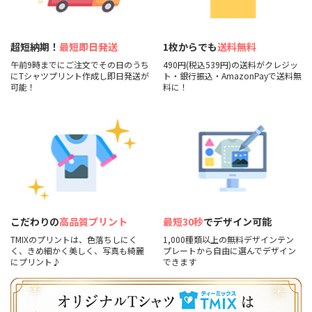
超短納期！
最短即日発送
1枚からでも
送料無料
午前9時までにご注文でその日のうち
490円(税込539円)の送料がクレジッ
にTシャツプリント作成し即日発送が
ト・銀行振込・AmazonPayで送料無
可能！
料に！
こだわりの
高品質プリント
最短30秒
でデザイン可能
TMIXのプリントは、色落ちしにく
1,000種類以上の無料デザインテン
く、きめ細かく美しく、写真も綺麗
プレートから自由に選んでデザイン
にプリント♪
できます