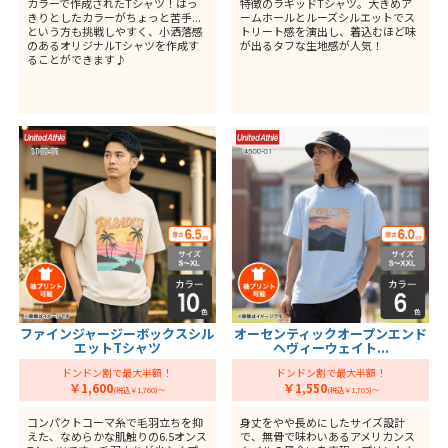
カラーで作成されたTシャツ！はっ
特徴のラギッドTシャツ。大きめア
きりとしたカラーがちょっと苦手...
ームホールとルーズシルエットでス
という方も挑戦しやすく、小洒落感
トリート感を演出し、着込むほど味
のあるオリジナルTシャツを作成す
が出るタフな生地感が人気！
ることができます♪
ファインジャージーボックスシル
オーセンティックオープンエンド
エットTシャツ
ヘヴィーウェイト...
ドンドン割で最大半額！
ドンドン割で最大半額！
￥1,600
￥1,550
(税込￥1,760)～
(税込￥1,705)～
コンパクトコーマ糸で毛羽立ちを抑
身丈をやや長めにしたサイズ設計
えた、なめらかな肌触りの6.5オンス
で、無骨で味わいあるアメリカンス