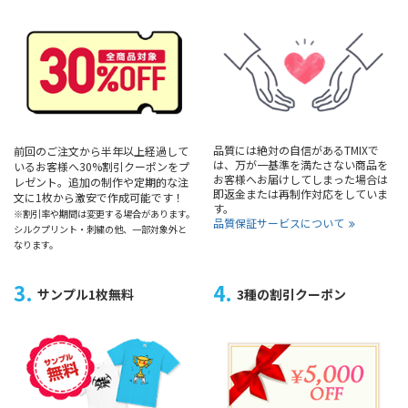
品質には絶対の自信があるTMIXで
前回のご注文から半年以上経過して
は、万が一基準を満たさない商品を
いるお客様へ30%割引クーポンをプ
お客様へお届けしてしまった場合は
レゼント。追加の制作や定期的な注
即返金または再制作対応をしていま
文に1枚から激安で作成可能です！
す。
※割引率や期間は変更する場合があります。
品質保証サービスについて
シルクプリント・刺繍の他、一部対象外と
なります。
3.
4.
サンプル1枚無料
3種の割引クーポン