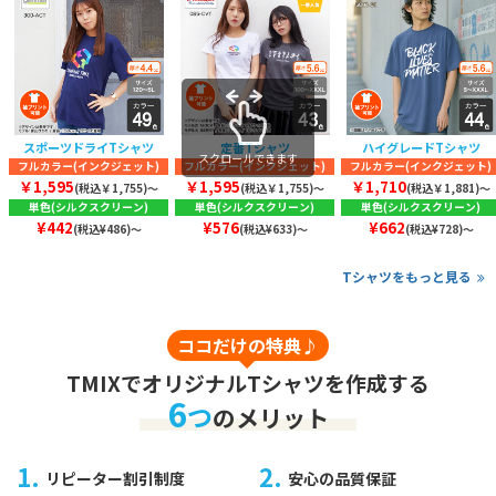
スポーツドライTシャツ
定番Tシャツ
ハイグレードTシャツ
スクロールできます
フルカラー(インクジェット)
フルカラー(インクジェット)
フルカラー(インクジェット)
￥1,595
￥1,595
￥1,710
(税込￥1,755)〜
(税込￥1,755)〜
(税込￥1,881)〜
単色(シルクスクリーン)
単色(シルクスクリーン)
単色(シルクスクリーン)
¥442
¥576
¥662
(税込¥486)～
(税込¥633)～
(税込¥728)～
Tシャツをもっと見る
ココだけの特典♪
TMIXでオリジナルTシャツを作成する
6
つ
のメリット
1.
2.
リピーター割引制度
安心の品質保証