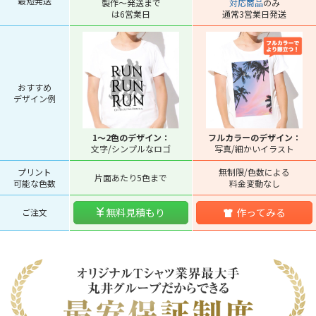
最短発送
製作～発送まで
対応商品
のみ
は6営業日
通常3営業日発送
おすすめ
デザイン例
1～2色のデザイン：
フルカラーのデザイン：
文字/シンプルなロゴ
写真/細かいイラスト
プリント
無制限/色数による
片面あたり5色まで
可能な色数
料金変動なし
無料見積もり
作ってみる
ご注文