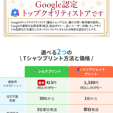
2
つ
選べる
の
\ Tシャツプリント方法と価格 /
-
インクジェット
シルクプリント
プリント
価格例
413
1,330
円
円
最安
お手頃Tシャツ
(税込454円)～
(税込1,463円)～
注文可能
30
1
枚から
枚から
枚数
3
即日
営業日発送
発送