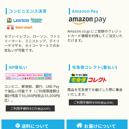
コンビニエンス決済
Amazon Pay
Amazon.co.jp にご登録のクレジッ
トカード情報を利用してご注文いた
セブン-イレブン、ローソン、ファミ
だけます。
リーマート、ミニストップ、デイリ
ーヤマザキ、セイコーマートでのお
支払いが可能です。
NP後払い
宅急便コレクト(着払い)
コンビニ、郵便局、銀行、LINE Pay
商品を宅急便でお届けした際に集金
で後払い可能です（ご利用限度額は
いたします。
累計残高で50,000円(税込55,000円)
迄）。
ご利用手数料¥500
(税込¥550)
ご利用手数料¥225
(税込¥247)
送料について
お届けについて