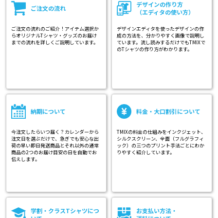
デザインの作り方
ご注文の流れ
（エディタの使い方）
ご注文の流れのご紹介！アイテム選択か
デザインエディタを使ったデザインの作
らオリジナルTシャツ・グッズのお届け
成の方法を、分かりやすく画像で説明し
までの流れを詳しくご説明しています。
ています。流し読みするだけでもTMIXで
のTシャツの作り方がわかります。
納期について
料金・大口割引について
今注文したらいつ届く？カレンダーから
TMIXの料金の仕組みをインクジェット、
注文日を選ぶだけで、急ぎでも安心な出
シルクスクリーン、全面（フルグラフィ
荷の早い即日発送商品とそれ以外の通常
ック）の三つのプリント手法ごとにわか
商品の2つのお届け目安の日を自動でお
りやすく紹介しています。
伝えします。
学割・クラスTシャツにつ
お支払い方法・