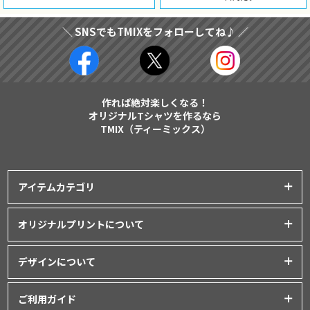
＼ SNSでもTMIXをフォローしてね♪ ／
作れば絶対楽しくなる！
オリジナルTシャツを作るなら
TMIX（ティーミックス）
アイテムカテゴリ
プリントアイテム一覧
オリジナルプリントについて
Tシャツ
│
クラスTシャツ
プリント品質について
ポロシャツ
│
スポーツウェア
デザインについて
インクジェットプリント
パーカー・スウェット
│
ベビー服
オリジナルTシャツの作り方
シルクスクリーンプリント
ご利用ガイド
バッグ・ポーチ
│
タオル
│
エプロン