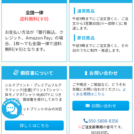
通常商品
全国一律
送料無料(￥0)
午前9時までにご注文頂くと、ご注
文から3営業日目(※一部除く)に発
送します。
お支払い方法が「銀行振込、ク
レジット、Amazon Pay」の場
即日商品
合、1枚〜でも全国一律で送料
午前9時までにご注文頂くと、その
無料(￥0)となります。
日のうちに制作・発送します。
領収書について
お問い合わせ
ご不明点・ご相談など、どうぞお
シルクプリント・プレミアムフルグ
気軽にお問い合わせください。
よ
ラフィック(全面)プリントTシャツ・
くある質問はこちら
体モノマネTシャツ MyBOTY につき
ましては、領収書を発行しておりま
せん。
お問い合わせ
インクジェットプリントのみの対応
となります。
050-5808-8356
詳しくはこちら
※
ご注文前専用
の番号です。
365日対応。