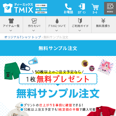
お電話
ﾛｸﾞｲﾝ
ｶｰﾄ
MENU
アイテム一覧
作りたい!
ﾌﾟﾘﾝﾄについて
ご利用ガイド
無料見積り
オリジナルTシャツ トップ
無料サンプル注文
無料サンプル注文