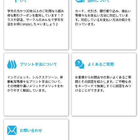
いて
送料について
学生の方かつ20枚以上のご利用なら超お
カード、代引き、銀行振り込み、後払い
得な割引クーポンを配布しています！ク
等様々なお支払い方法に対応していま
ラスや部活、サークルのみんなで学生生
す。対応しているお支払い方法の紹介を
活をお得にenjoyしちゃいましょう♪
行っています。
プリント手法について
よくあるご質問
インクジェット、シルクスクリーン、昇
お客様からお問合せの多いよくあるご質
華転写等様々なプリント手法について、
問とその回答を紹介します。ご不明な点
その特徴や違いメリットデメリットをわ
をキーワードで検索しすぐに回答をみつ
かりやすく解説しています。
けることができます。
お問い合わせ