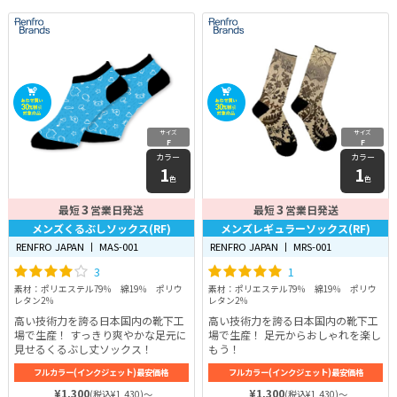
サイズ
サイズ
F
F
カラー
カラー
1
1
色
色
3
3
最短
営業日発送
最短
営業日発送
メンズくるぶしソックス(RF)
メンズレギュラーソックス(RF)
RENFRO JAPAN 丨 MAS-001
RENFRO JAPAN 丨 MRS-001
3
1
素材：ポリエステル79％ 綿19％ ポリウ
素材：ポリエステル79％ 綿19％ ポリウ
レタン2％
レタン2％
高い技術力を誇る日本国内の靴下工
高い技術力を誇る日本国内の靴下工
場で生産！ すっきり爽やかな足元に
場で生産！ 足元からおしゃれを楽し
見せるくるぶし丈ソックス！
もう！
フルカラー(インクジェット)最安価格
フルカラー(インクジェット)最安価格
¥1,300
¥1,300
(税込¥1,430)～
(税込¥1,430)～