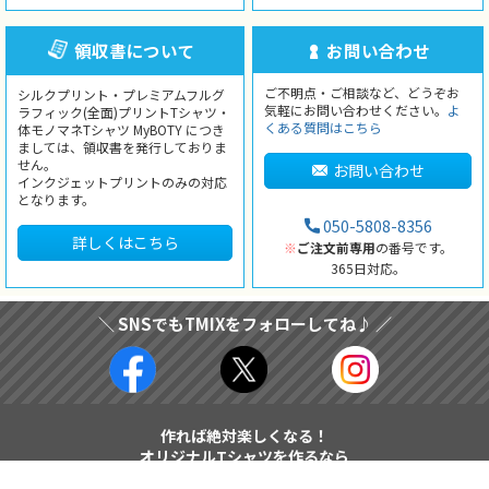
領収書について
お問い合わせ
ご不明点・ご相談など、どうぞお
シルクプリント・プレミアムフルグ
気軽にお問い合わせください。
よ
ラフィック(全面)プリントTシャツ・
くある質問はこちら
体モノマネTシャツ MyBOTY につき
ましては、領収書を発行しておりま
せん。
お問い合わせ
インクジェットプリントのみの対応
となります。
050-5808-8356
詳しくはこちら
※
ご注文前専用
の番号です。
365日対応。
＼ SNSでもTMIXをフォローしてね♪ ／
作れば絶対楽しくなる！
オリジナルTシャツを作るなら
TMIX（ティーミックス）