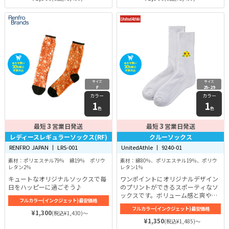
サイズ
サイズ
F
25-29
カラー
カラー
1
1
色
色
3
3
最短
営業日発送
最短
営業日発送
レディースレギュラーソックス(RF)
クルーソックス
RENFRO JAPAN 丨 LRS-001
UnitedAthle 丨 9240-01
素材：ポリエステル79％ 綿19％ ポリウ
素材：綿80％、ポリエステル19％、ポリウ
レタン2％
レタン1％
キュートなオリジナルソックスで毎
ワンポイントにオリジナルデザイン
日をハッピーに過ごそう♪
のプリントができるスポーティなソ
ックスです。ボリューム感と爽やか
フルカラー(インクジェット)最安価格
さを兼ね揃えた独特な風合いが人気
フルカラー(インクジェット)最安価格
の秘密♪抗菌・防臭効果のある糸を
¥1,300
(税込¥1,430)～
使用して作られているため、臭いも
¥1,350
(税込¥1,485)～
防いでくれます。