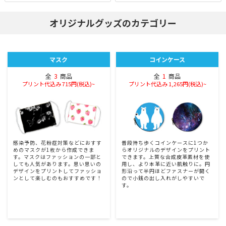
オリジナルグッズのカテゴリー
マスク
コインケース
全
3
商品
全
1
商品
プリント代込み 715円(税込)~
プリント代込み 1,265円(税込)~
感染予防、花粉症対策などにおすす
普段持ち歩くコインケースに1つか
めのマスクが1枚から作成できま
らオリジナルのデザインをプリント
す。マスクはファッションの一部と
できます。上質な合成皮革素材を使
しても人気があります。思い思いの
用し、より本革に近い肌触りに。円
デザインをプリントしてファッショ
形沿って半円ほどファスナーが開く
ンとして楽しむのもおすすめです！
ので小銭の出し入れがしやすいで
す。