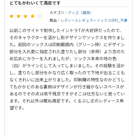
とてもかわいくて満足です
カテゴリ：
グッズ（雑貨）
商品：
レディースレギュラーソックス(RF)_不要
以前このサイトで制作したイントラTが大好評だったので、
そのキャラクターを活かし別デザインでソックスを作りまし
た。前回のソックスは印刷範囲内（グリーン枠）にデザイン
部分を入れ更に指定された塗りたし部分（赤枠）より念のた
め広めにカラーを入れましたが、ソックス本来の地の色
（白）がラインとして入ってしまいました。その経験を活か
し、塗りたし部分をかなり広く取ったので下地が出ることも
なくきれいに出来上がりました。印刷機の特性なのかどうし
てもかかとのある裏側はデザインが行き届かないスペースが
あるのでその点は若干残念ですがそこは仕方ないと思ってい
ます。それ以外は概ね満足です。くるぶし丈のレディース希
望です。