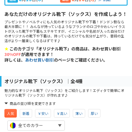
あなただけのオリジナル靴下（ソックス）を作成しよう！
プレゼントやノベルティにも人気のオリジナル靴下や下着！ドンドン割なら
最大半額に！！ みんなが持っているようなブランドのロゴやかわいいイラス
トが入った靴下や下着もステキですが、イニシャルや名前が入った自分だけ
のオリジナルの靴下や下着は、持っているだけでも気分が上がり、普段の生
活がより一層楽しくなるはずです♪
★
このカテゴリ「オリジナル靴下」の商品は、あわせ買い割引
30%OFF
が適用できます！
詳しくは、
あわせ買い割引
のページをご確認ください。
オリジナル靴下（ソックス）│全4種
魅力的なオリジナル靴下（ソックス）をご紹介します！エディタで簡単にオ
リジナル靴下（ソックス）が作れます♪
商品の並び順を変更できます
人気
新着
￥安い
￥高い
薄い
厚い
全てのカラー