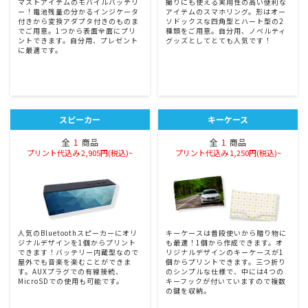
マストアイテムのモバイルバッテリ
撮りにも使える実用性の高い便利な
ー！電池残量の分かるインジケータ
アイテムのスマホリング。形はオー
付きから変換アダプタ付きのものま
ソドックスな四角型とハート型の2
でご用意。1つから表面全面にプリ
種類をご用意。自分用、ノベルティ
ントできます。自分用、プレゼント
グッズとしてとても人気です！
に最適です。
スピーカー
キーケース
全
1
商品
全
1
商品
プリント代込み 2,905円(税込)~
プリント代込み 1,250円(税込)~
人気のBluetoothスピーカーにオリ
キーケースは普段使いから贈り物に
ジナルデザインを1個からプリント
も最適！1個から作成できます。オ
できます！バッテリー内蔵型なので
リジナルデザインのキーケースが1
屋外でも音楽を楽むことができま
個からプリントできます。三つ折り
す。AUXプラグでの有線接続、
のシンプルな仕様で、中には4つの
MicroSDでの使用も可能です。
キーフックが付いていますので複数
の鍵を収納。