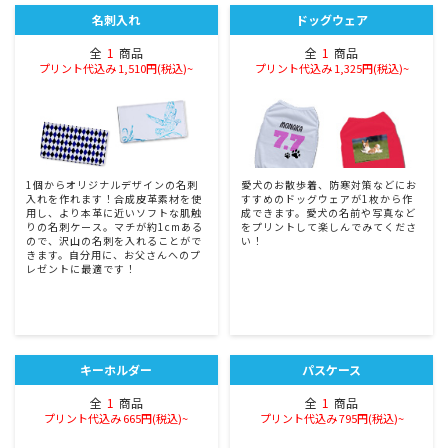
名刺入れ
ドッグウェア
全
1
商品
全
1
商品
プリント代込み 1,510円(税込)~
プリント代込み 1,325円(税込)~
1個からオリジナルデザインの名刺
愛犬のお散歩着、防寒対策などにお
入れを作れます！合成皮革素材を使
すすめのドッグウェアが1枚から作
用し、より本革に近いソフトな肌触
成できます。愛犬の名前や写真など
りの名刺ケース。マチが約1cmある
をプリントして楽しんでみてくださ
ので、沢山の名刺を入れることがで
い！
きます。自分用に、お父さんへのプ
レゼントに最適です！
キーホルダー
パスケース
全
1
商品
全
1
商品
プリント代込み 665円(税込)~
プリント代込み 795円(税込)~