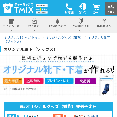
お電話
ﾛｸﾞｲﾝ
ｶｰﾄ
MENU
アイテム一覧
作りたい!
ﾌﾟﾘﾝﾄについて
ご利用ガイド
無料見積り
オリジナルTシャツ トップ
オリジナルグッズ（雑貨）
オリジナル靴下
（ソックス）
オリジナル靴下（ソックス）
オリジナルグッズ（雑貨）発送予定日
8
13
8
10
月
日
(
木
)
月
日
(
月
)
≫ 納期
通常
即日