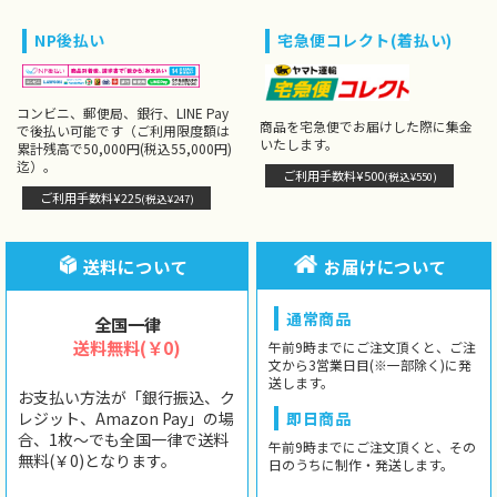
NP後払い
宅急便コレクト(着払い)
コンビニ、郵便局、銀行、LINE Pay
商品を宅急便でお届けした際に集金
で後払い可能です（ご利用限度額は
いたします。
累計残高で50,000円(税込55,000円)
迄）。
ご利用手数料¥500
(税込¥550)
ご利用手数料¥225
(税込¥247)
送料について
お届けについて
通常商品
全国一律
送料無料(￥0)
午前9時までにご注文頂くと、ご注
文から3営業日目(※一部除く)に発
送します。
お支払い方法が「銀行振込、ク
レジット、Amazon Pay」の場
即日商品
合、1枚〜でも全国一律で送料
午前9時までにご注文頂くと、その
無料(￥0)となります。
日のうちに制作・発送します。