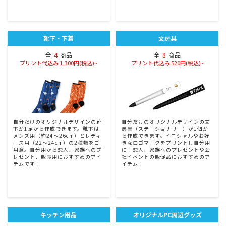
靴下・下着
文房具
全
4
商品
全
8
商品
プリント代込み 1,300円(税込)~
プリント代込み 520円(税込)~
自分だけのオリジナルデザインの靴
自分だけのオリジナルデザインの文
下が1足から作成できます。靴下は
房具（ステーショナリー）が1個か
メンズ用（約24〜26cm）とレディ
ら作成できます。イニシャルやお好
ース用（22〜24cm）の2種類をご
きなロゴマークをプリントし自分用
用意。自分用から恋人、家族へのプ
に！恋人、家族へのプレゼントや会
レゼント、販売用におすすめのアイ
社イベントの販促品におすすめのア
テムです！
イテム！
キッチン用品
オリジナルPC周辺グッズ