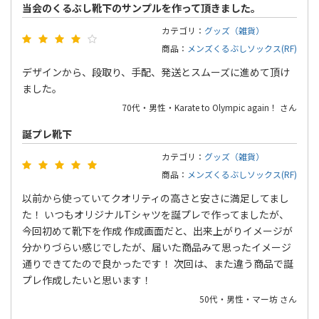
当会のくるぶし靴下のサンプルを作って頂きました。
カテゴリ：
グッズ（雑貨）
商品：
メンズくるぶしソックス(RF)
デザインから、段取り、手配、発送とスムーズに進めて頂け
ました。
70代・男性・Karate to Olympic again！ さん
誕プレ靴下
カテゴリ：
グッズ（雑貨）
商品：
メンズくるぶしソックス(RF)
以前から使っていてクオリティの高さと安さに満足してまし
た！ いつもオリジナルTシャツを誕プレで作ってましたが、
今回初めて靴下を作成 作成画面だと、出来上がりイメージが
分かりづらい感じでしたが、届いた商品みて思ったイメージ
通りできてたので良かったです！ 次回は、また違う商品で誕
プレ作成したいと思います！
50代・男性・マー坊 さん