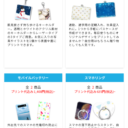
肌見放さず持ち歩けるキーホルダ
通勤、通学用の定期入れ、社員証入
ー。透明とホワイトのアクリル素材
れに。1つから手軽にパスケースが
のキーホルダーからレーザータイプ
作成ができます。毎日使うものにオ
の3タイプご用意。お気に入りの写
リジナルデザインをプリントしてみ
真やイラストを1個から表面全面に
ませんか？自分用はもちろん贈り物
プリントできます。
としても人気です。
モバイルバッテリー
スマホリング
全
2
商品
全
2
商品
プリント代込み 1,400円(税込)~
プリント代込み 635円(税込)~
外出先でのスマホの充電切れ防止に
スマホの落下防止からスタンド、自