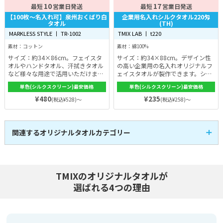
10
17
最短
営業日発送
最短
営業日発送
【100枚〜名入れ可】泉州おくばり白
企業用名入れシルクタオル220匁
タオル
(TH)
MARKLESS STYLE 丨 TR-1002
TMIX LAB 丨 t220
素材：コットン
素材：綿100%
サイズ：約34×86cm。フェイスタ
サイズ：約34×88cm。デザイン性
オルやハンドタオル、汗拭きタオル
の高い企業用の名入れオリジナルフ
など様々な用途で活用いただけま
ェイスタオルが製作できます。シル
す。ふわりと柔らかく、肌触りに優
クスクリーン印刷なので色ムラがな
単色(シルクスクリーン)最安価格
単色(シルクスクリーン)最安価格
れており、小さなお子様のバスタオ
く、色落ちしにくい。手触りもよ
ルや汗拭きにもおすすめです。
く、使い心地にもこだわっていま
¥480
¥235
(税込¥528)～
(税込¥258)～
す。生地の色もホワイト・サンドブ
ルー・サーモン・ティーグリーン・
サックス・イエロー・ゴールド・ピ
ンクの8色から選べます。イベント
関連するオリジナルタオルカテゴリー
やノベルティにもおすすめ！
全面プリントタオル
マフラータオル
13
4
全
商品
全
商品
フェイスタオル
ハンドタオル
12
5
全
商品
全
商品
ハンカチタオル
バスタオル
1
3
TMIXのオリジナルタオルが
全
商品
全
商品
スポーツタオル
刺繍タオル
4
3
全
商品
全
商品
選ばれる4つの理由
コットンタオル
ポリエステルタオル
12
4
全
商品
全
商品
部活・チーム向けタオ
ワンポイント(枠有)印
10
10
全
商品
全
商品
ル
刷タオル
企業・ノベルティ
イベント・ライブ物販
16
8
全
商品
全
商品
文化祭・体育祭 クラ
名入れ
12
8
全
商品
全
商品
ス