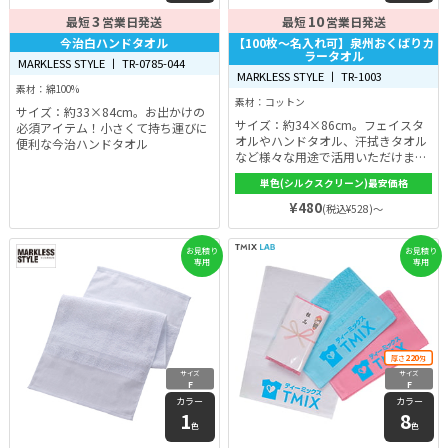
3
10
最短
営業日発送
最短
営業日発送
今治白ハンドタオル
【100枚〜名入れ可】泉州おくばりカ
ラータオル
MARKLESS STYLE 丨 TR-0785-044
MARKLESS STYLE 丨 TR-1003
素材：綿100%
素材：コットン
サイズ：約33×84cm。お出かけの
サイズ：約34×86cm。フェイスタ
必須アイテム！小さくて持ち運びに
オルやハンドタオル、汗拭きタオル
便利な今治ハンドタオル
など様々な用途で活用いただけま
す。ふわりと柔らかく、肌触りに優
単色(シルクスクリーン)最安価格
れており、小さなお子様のバスタオ
ルや汗拭きにもおすすめです。
¥480
(税込¥528)～
お見積り
お見積り
専用
専用
220
厚さ
匁
サイズ
サイズ
F
F
カラー
カラー
1
8
色
色