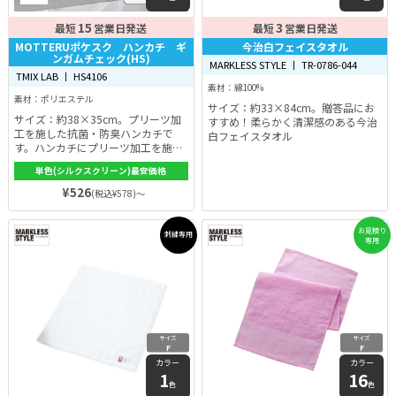
15
3
最短
営業日発送
最短
営業日発送
MOTTERUポケスク ハンカチ ギ
今治白フェイスタオル
ンガムチェック(HS)
MARKLESS STYLE 丨 TR-0786-044
TMIX LAB 丨 HS4106
素材：綿100%
素材：ポリエステル
サイズ：約33×84cm。贈答品にお
サイズ：約38×35cm。プリーツ加
すすめ！柔らかく清潔感のある今治
工を施した抗菌・防臭ハンカチで
白フェイスタオル
す。ハンカチにプリーツ加工を施し
た折り目があり、簡単に折りたたむ
単色(シルクスクリーン)最安価格
ことができます。
¥526
(税込¥578)～
お見積り
刺繍専用
専用
サイズ
サイズ
F
F
カラー
カラー
1
16
色
色