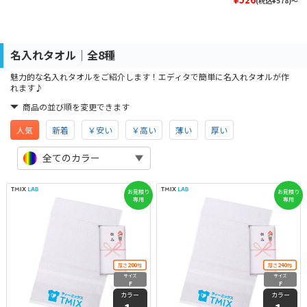
(税込¥578)～
名入れタオル│全8種
魅力的な名入れタオルをご紹介します！エディタで簡単に名入れタオルが作
れます♪
商品の並び順を変更できます
人気
新着
￥安い
￥高い
薄い
厚い
全てのカラー
お見積り
お見積り
専用
専用
200
240
厚さ
匁
厚さ
匁
サイズ
サイズ
F
F
カラー
カラー