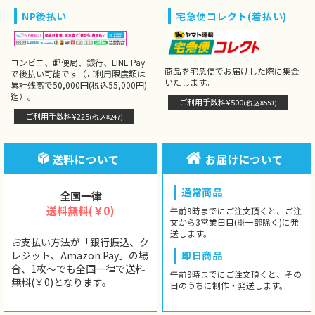
NP後払い
宅急便コレクト(着払い)
コンビニ、郵便局、銀行、LINE Pay
商品を宅急便でお届けした際に集金
で後払い可能です（ご利用限度額は
いたします。
累計残高で50,000円(税込55,000円)
迄）。
ご利用手数料¥500
(税込¥550)
ご利用手数料¥225
(税込¥247)
送料について
お届けについて
通常商品
全国一律
送料無料(￥0)
午前9時までにご注文頂くと、ご注
文から3営業日目(※一部除く)に発
送します。
お支払い方法が「銀行振込、ク
レジット、Amazon Pay」の場
即日商品
合、1枚〜でも全国一律で送料
午前9時までにご注文頂くと、その
無料(￥0)となります。
日のうちに制作・発送します。