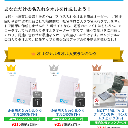
あなただけの名入れタオルを作成しよう！
挨拶・お年賀に最適！社名やロゴ入り名入れタオルを簡単オーダー。 ご挨拶
回りやお年賀の粗品として効果的な、社名やロゴ入りの名入れタオルをネッ
トで簡単に作成しませんか？ 当サイトなら、定番のホワイトはもちろん、カ
ラータオルでも名前入りタオルをオーダー可能です。様々な厚さをご用意し
ており、用途に合わせた最適なタオルをお選びいただけます。オリジナルの
ロゴ入りタオルで、印象アップと販促効果アップの相乗効果間違いなし！
オリジナルタオル人気ランキング
企業用名入れシルクタ
企業用名入れシルクタ
MOTTERUポケス
オル200匁(TH)
オル240匁(TH)
ク ハンカチ ギンガ
ムチェック(HS)
単色(シルクスクリーン)
単色(シルクスクリーン)
単色(シルクスクリーン)
¥215
¥253
(税込¥236)～
(税込¥278)～
¥526