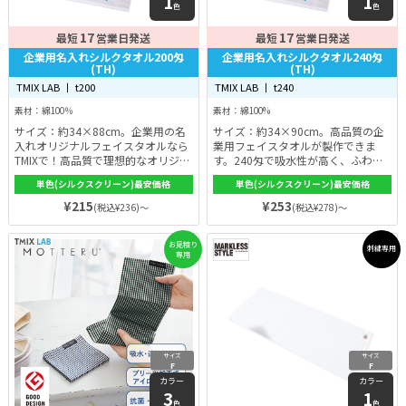
1
1
色
色
17
17
最短
営業日発送
最短
営業日発送
企業用名入れシルクタオル200匁
企業用名入れシルクタオル240匁
(TH)
(TH)
TMIX LAB 丨 t200
TMIX LAB 丨 t240
素材：綿100％
素材：綿100%
サイズ：約34×88cm。企業用の名
サイズ：約34×90cm。高品質の企
入れオリジナルフェイスタオルなら
業用フェイスタオルが製作できま
TMIXで！高品質で理想的なオリジナ
す。240匁で吸水性が高く、ふわふ
ルフェイスタオルを製作できます。
わ手触り。シルクスクリーン印刷で
単色(シルクスクリーン)最安価格
単色(シルクスクリーン)最安価格
手触りがいい毛足で、使い心地にも
発色が良く、色落ちもしにくいで
こだわっています。イベントやノベ
す。届いたら即配ることができるよ
¥215
¥253
(税込¥236)～
(税込¥278)～
ルティにもおすすめ！
うに、OPPに入れたり熨斗をつけた
りして納品することも可能です。
お見積り
刺繍専用
専用
サイズ
サイズ
F
F
カラー
カラー
3
1
色
色