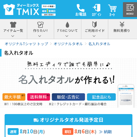
お電話
ﾛｸﾞｲﾝ
ｶｰﾄ
MENU
アイテム一覧
作りたい!
ﾌﾟﾘﾝﾄについて
ご利用ガイド
無料見積り
オリジナルTシャツ トップ
オリジナルタオル
名入れタオル
名入れタオル
オリジナルタオル発送予定日
8
10
8
6
月
日
(
月
)
月
日
(
木
)
≫ 納期
通常
即日