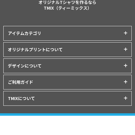
オリジナルTシャツを作るなら
TMIX（ティーミックス）
アイテムカテゴリ
プリントアイテム一覧
オリジナルプリントについて
Tシャツ
│
クラスTシャツ
プリント品質について
ポロシャツ
│
スポーツウェア
デザインについて
インクジェットプリント
パーカー・スウェット
│
ベビー服
オリジナルTシャツの作り方
シルクスクリーンプリント
ご利用ガイド
バッグ・ポーチ
│
タオル
│
エプロン
Tシャツデザインのテンプレート
昇華転写プリント
シャツ
│
ユニフォーム
│
パンツ
初めてご利用の方へ
デザインシミュレーター
TMIXについて
フルグラフィックプリント
アウター
│
つなぎ
お支払いについて
データ入稿について
刺繍プリント
プライバシーポリシー
グッズ
│
マグカップ・ボトル
│
キャップ
ドンドン割について
プリント方法について
運営会社:オリジナルラボ株式会社
利用規約
注文の流れ
東京都渋谷区東3-25-10 T&Tビル4
階
特定商取引
商品のお届けについて
©ORIGINAL LAB inc.