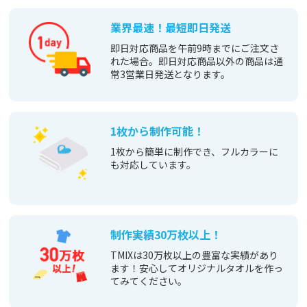
企業・ノベルティ
イベント・ライブ物販
16
8
全
商品
全
商品
文化祭・体育祭 クラ
名入れ
12
8
全
商品
全
商品
ス
業界最速！最短即日発送
即日対応商品を午前9時までにご注文さ
れた場合。即日対応商品以外の商品は通
常3営業日発送となります。
1枚から制作可能！
1枚から簡単に制作でき、フルカラーに
も対応しています。
制作実績30万枚以上！
TMIXは30万枚以上の豊富な実績があり
ます！安心してオリジナルタオルを作っ
てみてください。