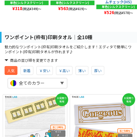
ムチェック(HS)
単色(シルクスクリーン)
単色(シルクスクリーン)
単色(シルクスクリーン)
¥318
¥563
(税込¥349)～
(税込¥619)～
¥526
(税込¥578)～
ワンポイント(枠有)印刷タオル│全10種
魅力的なワンポイント(枠有)印刷タオルをご紹介します！エディタで簡単にワ
ンポイント(枠有)印刷タオルが作れます♪
商品の並び順を変更できます
人気
新着
￥安い
￥高い
薄い
厚い
全てのカラー
お見積り
お見積り
専用
専用
240
厚さ
匁
500
厚さ
匁
サイズ
F
サイズ