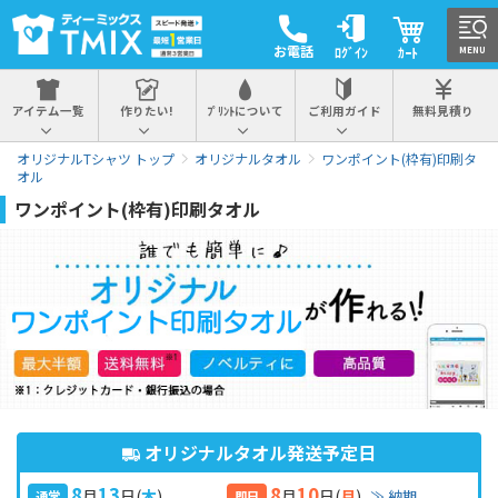
お電話
ﾛｸﾞｲﾝ
ｶｰﾄ
MENU
アイテム一覧
作りたい!
ﾌﾟﾘﾝﾄについて
ご利用ガイド
無料見積り
オリジナルTシャツ トップ
オリジナルタオル
ワンポイント(枠有)印刷タ
オル
ワンポイント(枠有)印刷タオル
オリジナルタオル発送予定日
8
13
8
10
月
日
(
木
)
月
日
(
月
)
≫ 納期
通常
即日