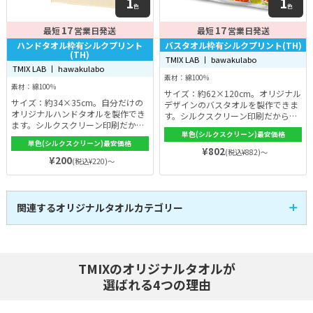
1
1
色
色
17
17
最短
営業日発送
最短
営業日発送
ハンドタオル枠有シルクプリント
バスタオル枠有シルクプリント(TH)
(TH)
TMIX LAB 丨 bawakulabo
TMIX LAB 丨 hawakulabo
素材：綿100％
素材：綿100％
サイズ：約62×120cm。オリジナル
サイズ：約34×35cm。自分だけの
デザインのバスタオルを製作できま
オリジナルハンドタオルを製作でき
す。シルクスクリーン印刷だから発
ます。シルクスクリーン印刷だから
色もよく細かなデザインも思いのま
単色(シルクスクリーン)最安価格
細かいデザインも思いのまま。洗っ
ま。手触りが良く吸収性も高い高品
単色(シルクスクリーン)最安価格
ても色落ちしにくい。ふわふわな手
質です。小ロットから受付しますの
¥802
(税込¥882)～
触りで吸収力も抜群。持ち運びにも
¥200
で注文もしやすい。
(税込¥220)～
コンパクトに畳めて便利です。イベ
ントや企業のノベルティにも大人
気！
関連するオリジナルタオルカテゴリー
全面プリントタオル
マフラータオル
13
4
全
商品
全
商品
フェイスタオル
ハンドタオル
12
5
全
商品
全
商品
ハンカチタオル
バスタオル
1
3
TMIXのオリジナルタオルが
全
商品
全
商品
スポーツタオル
刺繍タオル
4
3
全
商品
全
商品
選ばれる4つの理由
コットンタオル
ポリエステルタオル
12
4
全
商品
全
商品
部活・チーム向けタオ
ワンポイント(枠有)印
10
10
全
商品
全
商品
ル
刷タオル