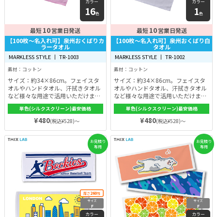
カラー
カラー
16
1
色
色
10
10
最短
営業日発送
最短
営業日発送
【100枚〜名入れ可】泉州おくばりカ
【100枚〜名入れ可】泉州おくばり白
ラータオル
タオル
MARKLESS STYLE 丨 TR-1003
MARKLESS STYLE 丨 TR-1002
素材：コットン
素材：コットン
サイズ：約34×86cm。フェイスタ
サイズ：約34×86cm。フェイスタ
オルやハンドタオル、汗拭きタオル
オルやハンドタオル、汗拭きタオル
など様々な用途で活用いただけま
など様々な用途で活用いただけま
す。ふわりと柔らかく、肌触りに優
す。ふわりと柔らかく、肌触りに優
単色(シルクスクリーン)最安価格
単色(シルクスクリーン)最安価格
れており、小さなお子様のバスタオ
れており、小さなお子様のバスタオ
ルや汗拭きにもおすすめです。
ルや汗拭きにもおすすめです。
¥480
¥480
(税込¥528)～
(税込¥528)～
お見積り
お見積り
専用
専用
260
厚さ
匁
サイズ
サイズ
F
F
カラー
カラー