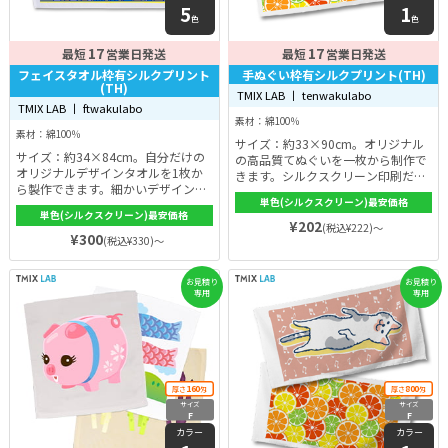
5
1
色
色
17
17
最短
営業日発送
最短
営業日発送
フェイスタオル枠有シルクプリント
手ぬぐい枠有シルクプリント(TH)
(TH)
TMIX LAB 丨 tenwakulabo
TMIX LAB 丨 ftwakulabo
素材：綿100％
素材：綿100％
サイズ：約33×90cm。オリジナル
サイズ：約34×84cm。自分だけの
の高品質てぬぐいを一枚から制作で
オリジナルデザインタオルを1枚か
きます。シルクスクリーン印刷だか
ら製作できます。細かいデザインも
ら細かいデザインも思い通り。高級
単色(シルクスクリーン)最安価格
しっかりと印刷でき、想像した通り
感があって上品な仕上がりです。オ
単色(シルクスクリーン)最安価格
のきれいな仕上がりになります。生
プションで文字入れや、熨斗やOPP
¥202
(税込¥222)～
地の色もホワイト・ブルー・ピン
¥300
に入れて納品もできます。
(税込¥330)～
ク・グリーン・イエローの5色から
選べます。
お見積り
お見積り
専用
専用
160
800
厚さ
匁
厚さ
匁
サイズ
サイズ
F
F
カラー
カラー