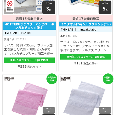
カラー
カラー
3
5
色
色
15
17
最短
営業日発送
最短
営業日発送
MOTTERUポケスク ハンカチ ギ
ミニタオル枠有シルクプリント(TH)
ンガムチェック(HS)
TMIX LAB 丨 minwakulabo
TMIX LAB 丨 HS4106
素材：綿100％
素材：ポリエステル
サイズ：約22×22cm。思い通りの
サイズ：約38×35cm。プリーツ加
デザインでオリジナルミニタオルが
工を施した抗菌・防臭ハンカチで
製作できます。シルクスクリーン印
す。ハンカチにプリーツ加工を施し
刷だから発色もよく、選択しても色
単色(シルクスクリーン)最安価格
た折り目があり、簡単に折りたたむ
落ちしにくい。生地の色もホワイ
単色(シルクスクリーン)最安価格
ことができます。
ト・ブルー・ピンク・イエロー・グ
¥181
(税込¥199)～
¥526
リーンの5色から選べます。プレゼ
(税込¥578)～
ントやお土産にも。
お見積り
お見積り
専用
専用
サイズ
サイズ
F
F