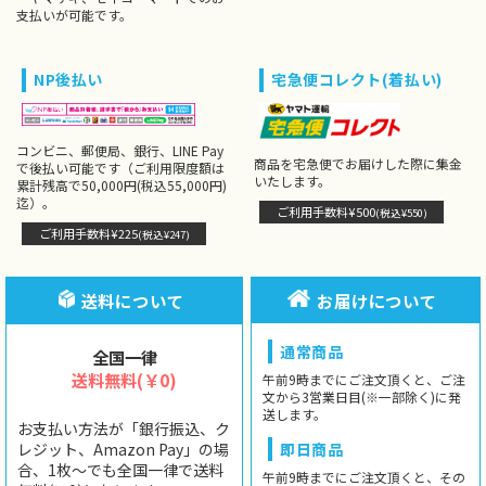
支払いが可能です。
NP後払い
宅急便コレクト(着払い)
コンビニ、郵便局、銀行、LINE Pay
商品を宅急便でお届けした際に集金
で後払い可能です（ご利用限度額は
いたします。
累計残高で50,000円(税込55,000円)
迄）。
ご利用手数料¥500
(税込¥550)
ご利用手数料¥225
(税込¥247)
送料について
お届けについて
通常商品
全国一律
送料無料(￥0)
午前9時までにご注文頂くと、ご注
文から3営業日目(※一部除く)に発
送します。
お支払い方法が「銀行振込、ク
レジット、Amazon Pay」の場
即日商品
合、1枚〜でも全国一律で送料
午前9時までにご注文頂くと、その