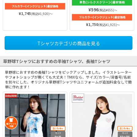
単色(シルクスクリーン)最安価格
送！急なイベントが迫っているとき
エステル100%を使用しており、厚
フルカラー(インクジェット)最安価格
でも安心です♪ 紫外線カット
みも4.4ozと比較的薄めです。機能
¥596
(税込¥655)～
（UPF30）と、吸水速乾性を併せ持
¥1,745
性抜群のドライ素材だから、汗冷え
(税込¥1,920)～
っており、マラソン（ジョギング）
フルカラー(インクジェット)最安価格
しなければ、いつでも快適な着心地
やバスケットボールなど汗を多くか
を得られます。スタンダードなシル
¥1,750
(税込¥1,925)～
くスポーツに特におすすめ！素早く
エットのため、スポーツ以外の日常
肌から汗を吸収し乾燥させるので、
着使いにもぴったり♪
常に快適な着心地です♪
Tシャツカテゴリの商品を見る
草野球Tシャツにおすすめの半袖Tシャツ、長袖Tシャツ
草野球におすすめの長袖Tシャツをピックアップしました。イラストレーター
やフォトショップが無くても大丈夫！TMIXなら、サイズ/カラー/背番号/名前
を別々にした、オリジナル草野球Tシャツやユニフォームが追加料金なしで簡
単に作れます！
5.6
5.6
厚さ
oz
厚さ
oz
サイズ
サイズ
S〜XL
XS〜3XL