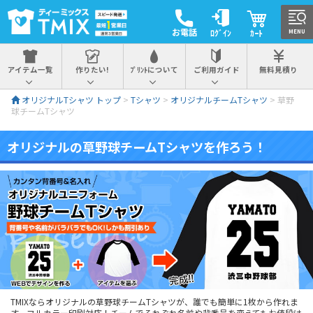
お電話
ﾛｸﾞｲﾝ
ｶｰﾄ
MENU
アイテム一覧
作りたい!
ﾌﾟﾘﾝﾄについて
ご利用ガイド
無料見積り
オリジナルTシャツ トップ
>
Tシャツ
>
オリジナルチームTシャツ
> 草野
球チームTシャツ
オリジナルの草野球チームTシャツを作ろう！
TMIXならオリジナルの草野球チームTシャツが、誰でも簡単に1枚から作れま
す。フルカラー印刷対応！チームでそれぞれ名前や背番号を変えてもお値段は