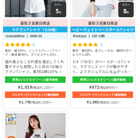
カラー
カラー
5
8
色
色
3
3
最短
営業日発送
最短
営業日発送
ラグランTシャツ（七分袖）
ヘビーウェイトベースボールTシャツ
UnitedAthle 丨 5045-01
Printstar 丨 107-CRB
5
3
素材：綿 100％、ミックスグレー/ブラッ
素材：綿100%、杢グレーのみ：綿80% ポリ
ク：身頃 綿 90％、ポリエステル 10％ 、袖
エステル20%
綿 100％
袖の長さもこなれ感を演出してくれ
3/4（7分丈）のベースボールTシャ
着やすさも実現した人気の7分袖ラ
ツ。ラグランスリーブが動きやす
グランTシャツ。素材は綿100%（一
く、よりカジュアルに仕上がった一
部カラーを除く）。綿は肌に優しい
枚です。袖丈も7分袖なので一年を
単色(シルクスクリーン)最安価格
単色(シルクスクリーン)最安価格
上に、吸汗性にも優れています。そ
通して様々な着こなしを楽しめま
のため、汗をかく時期でも快適な着
す。カジュアルな普段着や野球など
¥1,019
¥872
(税込¥1,120)～
(税込¥959)～
心地を得られます。生地の厚みは
のスポーツ、ダンスなどの衣装とし
フルカラー(インクジェット)最安価格
フルカラー(インクジェット)最安価格
5.6ozと何度着用しても簡単によれ
ても活用いただけます！メリハリの
ることはありません。カラーは全6
あるバイカラー配色の展開が、幅広
¥1,745
¥1,965
(税込¥1,920)～
(税込¥2,162)～
色。七分袖だから一年間通して着用
い用途で楽しめること間違いなしの
できるのが嬉しいポイントです！
ベースボールTシャツになっており
ます！