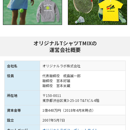
オリジナルTシャツTMIXの
運営会社概要
会社名
オリジナルラボ株式会社
役員
代表取締役 椛島誠一郎
取締役 宮本好雄
取締役 宮本米蔵
所在地
〒150-0011
東京都渋谷区東3-25-10 T&Tビル4階
資本金等
1億448万円（2018年4月末時点）
設立
2007年5月7日
ホームページ
オリジナルラボコーポレートサイト