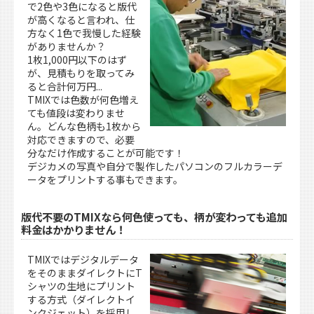
で2色や3色になると版代
が高くなると言われ、仕
方なく1色で我慢した経験
がありませんか？
1枚1,000円以下のはず
が、見積もりを取ってみ
ると合計何万円...
TMIXでは色数が何色増え
ても値段は変わりませ
ん。どんな色柄も1枚から
対応できますので、必要
分なだけ作成することが可能です！
デジカメの写真や自分で製作したパソコンのフルカラーデ
ータをプリントする事もできます。
版代不要のTMIXなら何色使っても、柄が変わっても追加
料金はかかりません！
TMIXではデジタルデータ
をそのままダイレクトにT
シャツの生地にプリント
する方式（ダイレクトイ
ンクジェット）を採用し