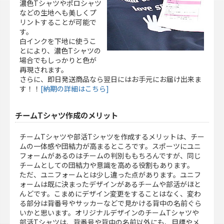
濃色Tシャツやポロシャツ
などの生地へも美しくプ
リントすることが可能で
す。
白インクを下地に使うこ
とにより、濃色Tシャツの
場合でもしっかりと色が
再現されます。
さらに、即日発送商品なら翌日にはお手元にお届け出来ま
す！！
[納期の詳細はこちら]
チームTシャツ作成のメリット
チームTシャツや部活Tシャツを作成するメリットは、チー
ムの一体感や団結力が高まるところです。スポーツにユニ
フォームがあるのはチームの判別ももちろんですが、同じ
チームとしての団結力や意識を高める役割もあります。
ただ、ユニフォームとは少し違った点があります。ユニフ
ォームは既に決まったデザインがあるチームや部活がほと
んどです。こまめにデザイン変更をすることはなく、変わ
る部分は背番号やサッカーなどで見かける背中の名前ぐら
いかと思います。オリジナルデザインのチームTシャツや
部活Tシャツは、背番号や背中の名前以外にも、目標やメ