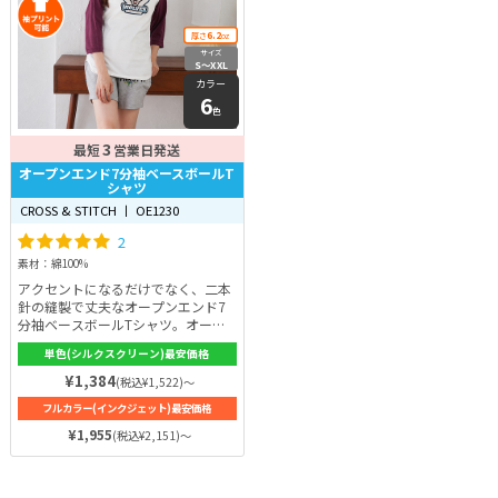
6.2
厚さ
oz
サイズ
S〜XXL
カラー
6
色
3
最短
営業日発送
オープンエンド7分袖ベースボールT
シャツ
CROSS & STITCH 丨 OE1230
2
素材：綿100%
アクセントになるだけでなく、二本
針の縫製で丈夫なオープンエンド7
分袖ベースボールTシャツ。オープ
ンエンド糸は、空気の流れを活かし
単色(シルクスクリーン)最安価格
て製作した糸で、繊維の間にボリュ
ームが出ます。繊維が不均等になる
¥1,384
(税込¥1,522)～
ため、特有のザックリとした雰囲気
フルカラー(インクジェット)最安価格
に！生地の厚みは6.2ozと十分にあ
り、耐久性も抜群！この商品を活用
¥1,955
(税込¥2,151)～
して、思い出に残るオリジナルベー
スボールTシャツを作りましょう♪