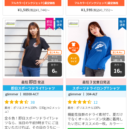
フルカラー(インクジェット)最安価格
フルカラー(インクジェット)最安価格
カラー展開は全20色と豊富です！サ
ドライTシャツは綿の2倍以上（当社
イズは全12展開なので、お子さまか
比）の速乾性能を持ちます。素早く
¥1,585
¥1,595
(税込¥1,744)～
(税込¥1,755)～
ら大人までご自身に合ったサイズが
肌から汗を吸収し乾燥するので常に
見つかります。
快適な着心地です♪
即日
吸汗
吸汗
対応
速乾
速乾
4.4
4.4
厚さ
oz
厚さ
oz
サイズ
サイズ
キッズ
S〜LL
140〜3L
サイズ
カラー
カラー
6
16
色
色
即日
3
最短
発送
最短
営業日発送
即日スポーツドライTシャツ
スポーツドライロングTシャツ
glimmer 丨 00300-ACT
glimmer 丨 304-ALT
38
12
素材：ポリエステル100%（150g/m2 メッシ
素材：ポリエステル100%
ュ）
機能性抜群のドライ素材で、夏だけ
全６色！即日スポーツドライTシャ
でなくオールシーズン快適に着用し
ツなら、当日の午前9時までにご注
たい方にオススメの一枚。カラー展
文いただければ、その日のうちに発
開は全16色と豊富です！生地はポリ