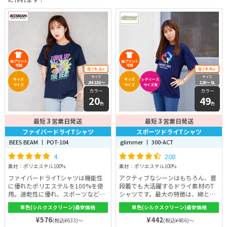
4.1
4.4
厚さ
oz
厚さ
oz
サイズ
サイズ
キッズ
キッズ
レディース
JM130〜
120〜5L
サイズ
サイズ
サイズ有
7XL
カラー
カラー
20
49
色
色
3
3
最短
営業日発送
最短
営業日発送
ファイバードライTシャツ
スポーツドライTシャツ
BEES BEAM 丨 POT-104
glimmer 丨 300-ACT
4
208
素材：ポリエステル100%
素材：ポリエステル100%
ファイバードライTシャツは機能性
アクティブなシーンはもちろん、普
に優れたポリエステルを100%を使
段着でも大活躍するドライ素材のT
用。速乾性に優れ、スポーツなどの
シャツです。最大の特徴は、綿とは
アクティブシーンはもちろん、日常
比べ物にならないほど優れた吸汗速
単色(シルクスクリーン)最安価格
単色(シルクスクリーン)最安価格
シーンなど様々なシーンで活用でき
乾性能。優れた吸汗速乾性能がある
る万能アイテムです。汗をかいても
素材と言えば、綿ですが、メッシュ
¥576
¥442
(税込¥633)～
(税込¥486)～
快適な着心地を得られるでしょう♪
ポリエステル100%使用のスポーツ