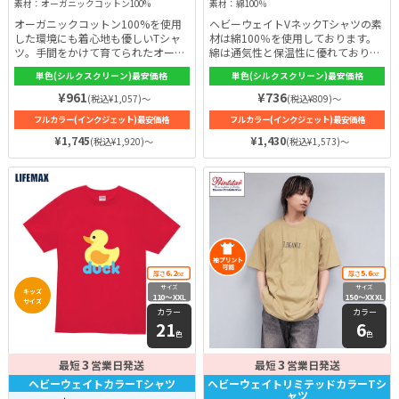
素材：オーガニックコットン100%
素材：綿100％
オーガニックコットン100%を使用
ヘビーウェイトVネックTシャツの素
した環境にも着心地も優しいTシャ
材は綿100％を使用しております。
ツ。手間をかけて育てられたオーガ
綿は通気性と保温性に優れており、
ニックコットンは、正常な繊維の状
下着にも使われるほど肌に優しい素
単色(シルクスクリーン)最安価格
単色(シルクスクリーン)最安価格
態のものが多いですので、繰り返し
材です。暑い時期は爽やかに着こな
洗濯をしても弾力を保ちます。襟は
せ、寒い時期には保温性があるので
¥961
¥736
(税込¥1,057)～
(税込¥809)～
ひと手間加えた二本針縫製で、着用
インナーとしても大活躍します。着
フルカラー(インクジェット)最安価格
フルカラー(インクジェット)最安価格
を重ねても伸びにくい丈夫な作り
心地がとても良いので一年を通して
に！コットンならではの肌触りと肌
着ていただける一枚です。
¥1,745
¥1,430
(税込¥1,920)～
(税込¥1,573)～
を包み込むような優しい肌触りは一
度着用すると癖になります♪
6.2
5.6
厚さ
oz
厚さ
oz
サイズ
サイズ
キッズ
110〜XXL
150〜XXXL
サイズ
カラー
カラー
21
6
色
色
3
3
最短
営業日発送
最短
営業日発送
ヘビーウェイトカラーTシャツ
ヘビーウェイトリミテッドカラーTシ
ャツ