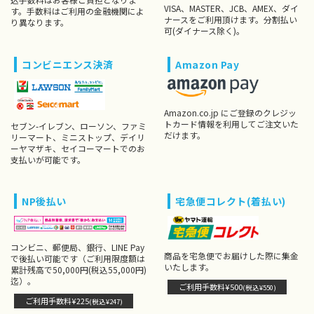
VISA、MASTER、JCB、AMEX、ダイ
す。手数料はご利用の金融機関によ
ナースをご利用頂けます。分割払い
り異なります。
可(ダイナース除く)。
コンビニエンス決済
Amazon Pay
Amazon.co.jp にご登録のクレジッ
トカード情報を利用してご注文いた
セブン-イレブン、ローソン、ファミ
だけます。
リーマート、ミニストップ、デイリ
ーヤマザキ、セイコーマートでのお
支払いが可能です。
NP後払い
宅急便コレクト(着払い)
コンビニ、郵便局、銀行、LINE Pay
商品を宅急便でお届けした際に集金
で後払い可能です（ご利用限度額は
いたします。
累計残高で50,000円(税込55,000円)
迄）。
ご利用手数料¥500
(税込¥550)
ご利用手数料¥225
(税込¥247)