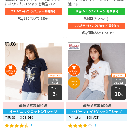
にオリジナルTシャツを発送いたし
適です
ます。紫外線カットと、吸水速乾性
フルカラー(インクジェット)最安価格
単色(シルクスクリーン)最安価格
を併せ持った即日ドライTシャツは
汗を多くかくスポーツにおすすめ。
¥1,690
¥583
(税込¥1,859)～
(税込¥641)～
厚みは4.1ozと軽さと薄さを備えな
フルカラー(インクジェット)最安価格
がらも透ける心配もありません。肌
に直接触れる裏面はメッシュ構造と
¥1,455
(税込¥1,601)～
なっており、柔らかくて肌触りの良
い着心地です♪
5.3
5.6
厚さ
oz
厚さ
oz
サイズ
サイズ
キッズ
S〜XL
XS〜3XL
サイズ
カラー
カラー
6
10
色
色
3
3
最短
営業日発送
最短
営業日発送
オーガニックコットンTシャツ
ヘビーウェイトVネックTシャツ
TRUSS 丨 OGB-910
Printstar 丨 108-VCT
5
3