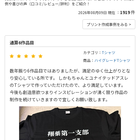
タンクトップ
例や喜びの声（口コミ/レビュー/評判）をご紹介！
6
8
全
商品
全
商品
ャツ
フルグラフィックTシ
トライブレンドTシャ
1
1
全
商品
全
商品
ャツ
ツ
1919
件
マックスウェイトTシ
2026年08月09日 現在 ：
七分袖Tシャツ
7
2
全
商品
全
商品
ャツ
スリムフィットTシャ
厚手Tシャツ
3
40
全
商品
全
商品
ツ
プリント作成事例をみる >
薄手Tシャツ
中厚Tシャツ
34
39
全
商品
全
商品
文化祭・体育祭Tシャ
イベント向けTシャツ
14
18
全
商品
全
商品
ツ
通算6作品目
カテゴリ：
Tシャツ
商品：
ハイグレードTシャツ
数年振り6作品目ではありましたが、満足のゆく仕上がりとな
り安心している所です。 しかもちゃんとユナイテッドアスレ
のTシャツで作っていただけたので、より満足しています。
今後も創造意欲つまりインスピレーションが湧く限り作品の
制作を続けていきますので宜しくお願い致します。