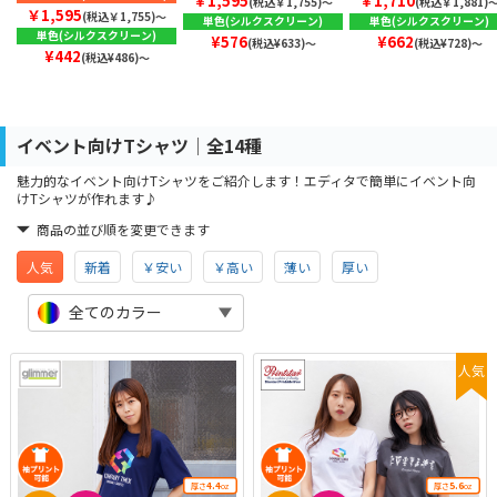
￥1,595
￥1,710
(税込￥1,755)〜
(税込￥1,881)
￥1,595
(税込￥1,755)〜
単色(シルクスクリーン)
単色(シルクスクリーン)
単色(シルクスクリーン)
¥576
¥662
(税込¥633)～
(税込¥728)～
¥442
(税込¥486)～
イベント向けTシャツ│全14種
魅力的なイベント向けTシャツをご紹介します！エディタで簡単にイベント向
けTシャツが作れます♪
商品の並び順を変更できます
人気
新着
￥安い
￥高い
薄い
厚い
全てのカラー
人気
4.4
5.6
厚さ
oz
厚さ
oz