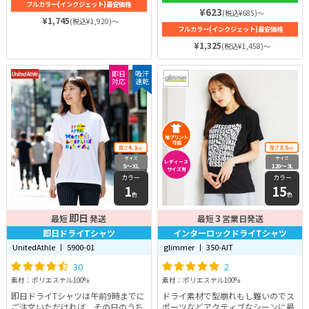
フルカラー(インクジェット)最安価格
でも安心です♪ 紫外線カット
時期にも活用いただけます。
¥623
(税込¥685)～
（UPF30）と、吸水速乾性を併せ持
¥1,745
(税込¥1,920)～
っており、マラソン（ジョギング）
フルカラー(インクジェット)最安価格
やバスケットボールなど汗を多くか
¥1,325
(税込¥1,458)～
くスポーツに特におすすめ！素早く
肌から汗を吸収し乾燥させるので、
常に快適な着心地です♪
即日
吸汗
対応
速乾
4.1
3.5
厚さ
oz
厚さ
oz
サイズ
サイズ
レディース
S〜XL
120〜3L
サイズ有
カラー
カラー
1
15
色
色
即日
3
最短
発送
最短
営業日発送
即日ドライTシャツ
インターロックドライTシャツ
UnitedAthle 丨 5900-01
glimmer 丨 350-AIT
30
2
素材：ポリエステル100%
素材：ポリエステル100%
即日ドライTシャツは午前9時までに
ドライ素材で型崩れもし難いのでス
ご注文いただければ、その日のうち
ポーツなどアクティブなシーンに最