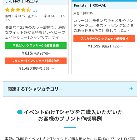
LIFE MAX 丨 MS1149
Printstar 丨 095-CVE
13
素材：綿100%
素材：綿100%、杢グレー：綿90％レーヨン
カラーは、モダンなキャメルやサン
10％
ドベージュ、ダスティピンクなど味
豊富な全21色のカラー展開で、適度
のある色を6色ご用意しました。ど
なフィット感が気持ちいいヘビーウ
の色も、ヘビーウェイトリミテッド
ェイトカラーTシャツです。サイズ
フルカラー(インクジェット)最安価格
カラーTシャツならではの小洒落感
は110cm〜XXLまで展開しておりジ
を引き立たせてくれます。
単色(シルクスクリーン)最安価格
¥1,595
(税込¥1,755)～
ュニアからメンズ、レディースまで
着れるので親子でコーディネートす
¥615
(税込¥676)～
るのも良いですね！厚みは6.2oz
フルカラー(インクジェット)最安価格
と、厚すぎず、薄すぎない適度なボ
リューム。しっかりとしたタフなT
¥1,420
(税込¥1,562)～
シャツなので何年着てもへたらない
強さを持ってます。
関連するTシャツカテゴリー
半袖Tシャツ
即日発送Tシャツ
107
3
全
商品
全
商品
レディースTシャツ
キッズTシャツ
14
17
全
商品
全
商品
アパレル・お洒落Tシ
イベント向けTシャツをご購入いただいた
スポーツTシャツ
21
30
全
商品
全
商品
ャツ
お客様のプリント作成事例
長袖Tシャツ
激安Tシャツ
41
7
全
商品
全
商品
VネックTシャツ
UネックTシャツ
4
1
全
商品
全
商品
大きいサイズのTシャ
ポケット付きTシャツ
4
30
全
商品
全
商品
ツ
綿100%のTシャツ
メンズTシャツ
44
59
実際にTMIXでイベント向けTシャツをご購入頂いた、お客様のプリント作成事
全
商品
全
商品
シルクスクリーンTシ