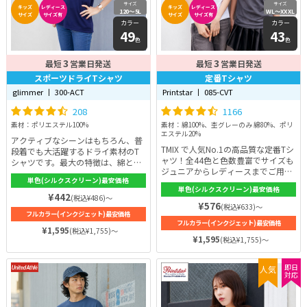
サイズ
サイズ
キッズ
レディース
キッズ
レディース
120〜5L
WL〜XXXL
サイズ
サイズ有
サイズ
サイズ有
カラー
カラー
49
43
色
色
3
3
最短
営業日発送
最短
営業日発送
スポーツドライTシャツ
定番Tシャツ
glimmer 丨 300-ACT
Printstar 丨 085-CVT
208
1166
素材：ポリエステル100%
素材：綿100%、杢グレーのみ 綿80%、ポリ
エステル20%
アクティブなシーンはもちろん、普
TMIX で人気No.1の高品質な定番Tシ
段着でも大活躍するドライ素材のT
ャツ！全44色と色数豊富でサイズも
シャツです。最大の特徴は、綿とは
ジュニアからレディースまでご用意
比べ物にならないほど優れた吸汗速
単色(シルクスクリーン)最安価格
♪ 毎日着る定番のTシャツだからこ
乾性能。優れた吸汗速乾性能がある
単色(シルクスクリーン)最安価格
そ、耐久性からシルエット、着心
素材と言えば、綿ですが、メッシュ
¥442
(税込¥486)～
地、そしてプリントの質まで徹底的
¥576
ポリエステル100%使用のスポーツ
(税込¥633)～
フルカラー(インクジェット)最安価格
にこだわりぬきました。生地の厚み
ドライTシャツは綿の2倍以上（当社
フルカラー(インクジェット)最安価格
は5.6ozと透けにくくボリュームた
比）の速乾性能を持ちます。素早く
¥1,595
(税込¥1,755)～
っぷり。大切に使っていただけれ
肌から汗を吸収し乾燥するので常に
¥1,595
(税込¥1,755)～
ば、何年着てもヘタりにくい強さを
快適な着心地です♪
持っています。
即日
人気
対応