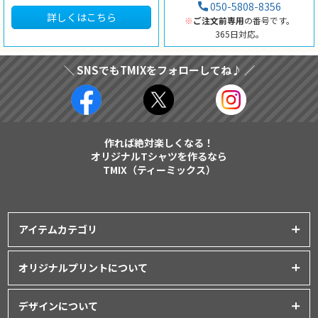
050-5808-8356
詳しくはこちら
※
ご注文前専用
の番号です。
365日対応。
＼ SNSでもTMIXをフォローしてね♪ ／
作れば絶対楽しくなる！
オリジナルTシャツを作るなら
TMIX（ティーミックス）
アイテムカテゴリ
プリントアイテム一覧
オリジナルプリントについて
Tシャツ
│
クラスTシャツ
プリント品質について
ポロシャツ
│
スポーツウェア
デザインについて