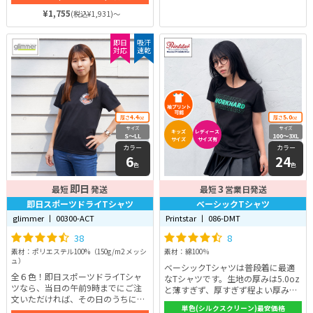
性と吸水性に優れた素材なので、暑
¥1,755
(税込¥1,931)～
い夏はさわやかに、秋と冬は放熱率
が低いので十分な暖かさを感じられ
即日
吸汗
ます。
対応
速乾
4.4
5.0
厚さ
oz
厚さ
oz
サイズ
サイズ
キッズ
レディース
S〜LL
100〜3XL
サイズ
サイズ有
カラー
カラー
6
24
色
色
即日
3
最短
発送
最短
営業日発送
即日スポーツドライTシャツ
ベーシックTシャツ
glimmer 丨 00300-ACT
Printstar 丨 086-DMT
38
8
素材：ポリエステル100%（150g/m2 メッシ
素材：綿100％
ュ）
ベーシックTシャツは普段着に最適
全６色！即日スポーツドライTシャ
なTシャツです。生地の厚みは5.0oz
ツなら、当日の午前9時までにご注
と薄すぎず、厚すぎず程よい厚みが
文いただければ、その日のうちに発
あります。そのため、インナーとし
単色(シルクスクリーン)最安価格
送！急なイベントが迫っているとき
てもかさばらずに着れるため、寒い