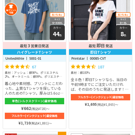
5.6
5.6
厚さ
oz
厚さ
oz
サイズ
サイズ
S〜XXXL
S〜XL
カラー
カラー
44
8
色
色
3
即日
最短
営業日発送
最短
発送
ハイグレードTシャツ
即日Tシャツ
UnitedAthle 丨 5001-01
Printstar 丨 00085-CVT
67
187
素材：アッシュ：綿98%、ポリエステル
素材：綿100%
2%、オートミール：綿99%、ポリエステル
全８色！即日Tシャツなら、当日の
1%、ミックスグレー：綿90%、ポリエステ
着心地や素材感、プリントにこだわ
午前9時までにご注文いただけれ
ル10%、その他：綿100%
った、上質なTシャツを探している
ば、その日のうちに発送します！急
人のためのTシャツ。厚みは5.6ozと
なイベントが迫っているときでも安
フルカラー(インクジェット)最安価格
しっかりしているので、長年着ても
心です♪ 毎日着るTシャツだからこ
単色(シルクスクリーン)最安価格
型崩れを起こさない強さがありま
そ、耐久性からシルエット、着心
¥1,695
(税込¥1,865)～
す。使用している糸は、セミコーマ
¥662
地、そしてプリントの質まで徹底的
(税込¥728)～
糸。羽毛立ちが少ないので、シャツ
にこだわり抜いています。シルエッ
フルカラー(インクジェット)最安価格
の表面に光沢がしっかりと表れ、耐
トはレギュラータイプで快適さが続
久性も一般的な糸よりもずっと高い
¥1,710
くように作られたTシャツなので、
(税込¥1,881)～
です。通気性が高いので、さらりと
どなたでも着こなせます。
爽やかな着心地を感じられます♪