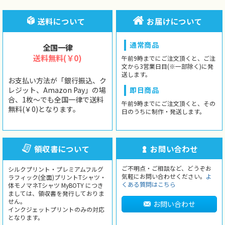
送料について
お届けについて
通常商品
全国一律
送料無料(￥0)
午前9時までにご注文頂くと、ご注
文から3営業日目(※一部除く)に発
送します。
お支払い方法が「銀行振込、ク
レジット、Amazon Pay」の場
即日商品
合、1枚〜でも全国一律で送料
午前9時までにご注文頂くと、その
無料(￥0)となります。
日のうちに制作・発送します。
領収書について
お問い合わせ
ご不明点・ご相談など、どうぞお
シルクプリント・プレミアムフルグ
気軽にお問い合わせください。
よ
ラフィック(全面)プリントTシャツ・
くある質問はこちら
体モノマネTシャツ MyBOTY につき
ましては、領収書を発行しておりま
せん。
お問い合わせ
インクジェットプリントのみの対応
となります。