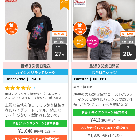
人気
6.2
4.0
厚さ
oz
厚さ
oz
サイズ
サイズ
キッズ
レディース
XS〜XXL
150〜XXL
サイズ
サイズ有
カラー
カラー
27
20
色
色
3
3
最短
営業日発送
最短
営業日発送
ハイクオリティTシャツ
お手頃Tシャツ
UnitedAthle 丨 5942-01
Printstar 丨 083-BBT
76
素材：綿100%
薄手の柔らかな生地とコストパフォ
素材：アッシュ：綿98%・ポリエステル
2%、ミックスグレー：綿90%・ポリエステ
ーマンスに優れたバランスの良い半
ル10%、その他：綿100%
袖Tシャツです。学校や勤務先など
上質な生地を使ってしっかり縫製さ
のちょっとしたイベントにオスス
れたハイグレードモデル。縮まな
単色(シルクスクリーン)最安価格
メ！何度洗濯しても伸びないように
い・伸びない・型崩れしないの3拍
作られた首元、丈夫な袖口と耐久性
¥413
子を兼ね備えた大人気のTシャツ。
(税込¥454)～
単色(シルクスクリーン)最安価格
はばっちり！シルエットは定番Tシ
全27色のカラー展開でプリントも映
フルカラー(インクジェット)最安価格
ャツよりも少し細身なので、男性は
えます♪シルエットはTシャツの本
¥1,048
(税込¥1,152)～
スタイリッシュに、女性はしなやか
場アメリカンスタイル。素材は綿
¥1,330
(税込¥1,463)～
フルカラー(インクジェット)最安価格
に着こなせるでしょう。
100%（一部カラーを除く）。通気