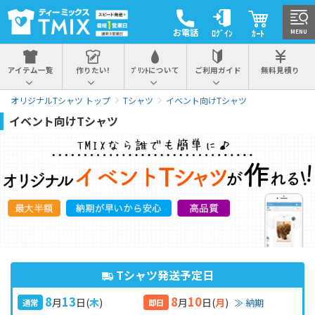
お電話
ﾛｸﾞｲﾝ
ｶｰﾄ
MENU
アイテム一覧
作りたい!
ﾌﾟﾘﾝﾄについて
ご利用ガイド
無料見積り
オリジナルTシャツ トップ
Tシャツ
イベント向けTシャツ
イベント向けTシャツ
Tシャツ発送予定日
8
13
8
10
月
日
(
木
)
月
日
(
月
)
≫ 納期
通常
即日