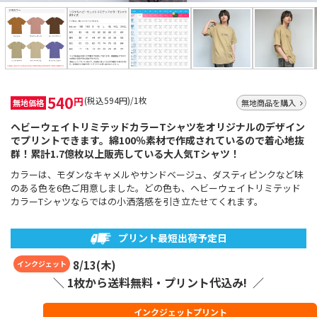
540
円
(税込594円)/1枚
無地価格
無地商品を購入
ヘビーウェイトリミテッドカラーTシャツをオリジナルのデザイン
でプリントできます。綿100％素材で作成されているので着心地抜
群！累計1.7億枚以上販売している大人気Tシャツ！
カラーは、モダンなキャメルやサンドベージュ、ダスティピンクなど味
のある色を6色ご用意しました。どの色も、ヘビーウェイトリミテッド
カラーTシャツならではの小洒落感を引き立たせてくれます。
プリント最短出荷予定日
8
/
13
(
木
)
インクジェット
＼ 1枚から送料無料・プリント代込み! ／
インクジェットプリント