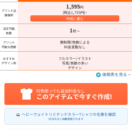
1,595
円
プリント込
(税込1,755円)~
価格例
作成に進む
注文可能
1
枚〜
枚数
無制限/色数による
プリント
料金変動なし
可能な色数
フルカラー/イラスト
おすすめ
写真/色数の多い
デザイン例
デザイン
価格表を見る
何色使っても追加料金なし
このアイテムで今すぐ作成!
ヘビーウェイトリミテッドカラーTシャツの在庫を確認
60分おきに自動更新されます