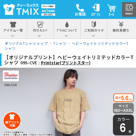
お電話
ﾛｸﾞｲﾝ
ｶｰﾄ
MENU
アイテム一覧
作りたい!
ﾌﾟﾘﾝﾄについて
ご利用ガイド
無料見積り
オリジナルTシャツ トップ
Tシャツ
ヘビーウェイトリミテッドカラーT
シャツ
【オリジナルプリント】ヘビーウェイトリミテッドカラーT
シャツ
095-CVE｜
Printstar(プリントスター)