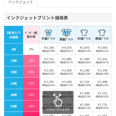
インクジェット
インクジェットプリント価格表
1枚あたり
ﾄﾞﾝﾄﾞﾝ割
割引率
片
の価格
片面ﾌﾟﾘﾝﾄ
両袖ﾌﾟﾘﾝﾄ
片袖ﾌﾟﾘﾝﾄ
両面ﾌﾟﾘﾝﾄ
￥3,190
￥4,570
￥2,870
￥3,930
1枚
0%
(税込¥3,509)
(税込¥5,027)
(税込¥3,157)
(税込¥4,323)
￥2,712
￥3,885
￥2,440
￥3,341
10枚
15%
(税込¥2,983)
(税込¥4,273)
(税込¥2,683)
(税込¥3,675)
￥2,552
￥3,656
￥2,296
￥3,144
20枚
20%
(税込¥2,807)
(税込¥4,022)
(税込¥2,526)
(税込¥3,458)
￥2,393
￥3,428
￥2,153
￥2,948
30枚
25%
(税込¥2,632)
(税込¥3,770)
(税込¥2,368)
(税込¥3,242)
￥2,233
￥3,199
￥2,009
￥2,751
40枚
30%
(税込¥2,456)
(税込¥3,519)
(税込¥2,210)
(税込¥3,026)
￥2,233
￥3,199
￥2,009
￥2,751
50枚
30%
(税込¥2,456)
(税込¥3,519)
(税込¥2,210)
(税込¥3,026)
スクロールできます
￥1,595
￥2,285
￥1,435
￥1,965