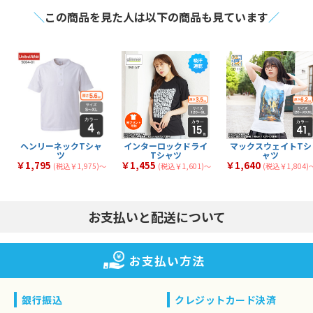
スポーツTシャツ
21
30
全
商品
全
商品
ャツ
＼
この商品を見た人は以下の商品も見ています
／
長袖Tシャツ
激安Tシャツ
41
7
全
商品
全
商品
VネックTシャツ
UネックTシャツ
4
1
全
商品
全
商品
大きいサイズのTシャ
ポケット付きTシャツ
4
30
全
商品
全
商品
ツ
綿100%のTシャツ
メンズTシャツ
44
59
全
商品
全
商品
シルクスクリーンTシ
タンクトップ
6
8
全
商品
全
商品
ャツ
フルグラフィックTシ
トライブレンドTシャ
1
1
全
商品
全
商品
ャツ
ツ
マックスウェイトTシ
七分袖Tシャツ
7
2
全
商品
全
商品
ャツ
スリムフィットTシャ
厚手Tシャツ
3
40
全
商品
全
商品
ツ
薄手Tシャツ
中厚Tシャツ
34
39
全
商品
全
商品
文化祭・体育祭Tシャ
イベント向けTシャツ
14
18
全
商品
全
商品
ツ
ヘンリーネックTシャ
インターロックドライ
マックスウェイトTシ
ツ
Tシャツ
ャツ
￥1,795
￥1,455
￥1,640
(税込￥1,975)〜
(税込￥1,601)〜
(税込￥1,804)
お支払いと配送について
お支払い方法
銀行振込
クレジットカード決済