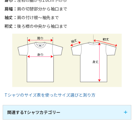
肩幅：
肩の切替部分から袖口まで
袖丈：
肩の付け根〜袖先まで
裄丈：
後ろ襟の中央から袖口まで
Tシャツのサイズ表を使ったサイズ選びと測り方
関連するTシャツカテゴリー
半袖Tシャツ
即日発送Tシャツ
107
3
全
商品
全
商品
レディースTシャツ
キッズTシャツ
14
17
全
商品
全
商品
アパレル・お洒落Tシ