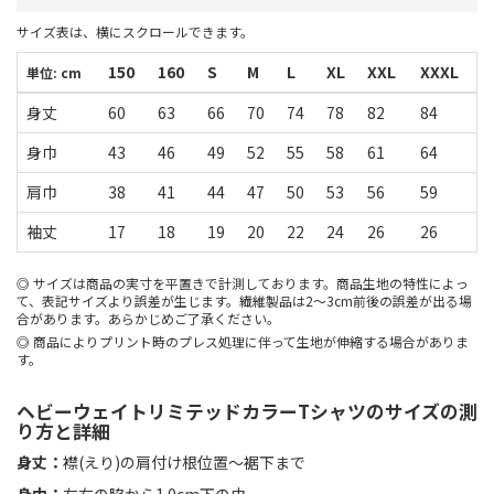
サイズ表は、横にスクロールできます。
150
160
S
M
L
XL
XXL
XXXL
単位: cm
身丈
60
63
66
70
74
78
82
84
身巾
43
46
49
52
55
58
61
64
肩巾
38
41
44
47
50
53
56
59
袖丈
17
18
19
20
22
24
26
26
サイズは商品の実寸を平置きで計測しております。商品生地の特性によっ
て、表記サイズより誤差が生じます。繊維製品は2～3cm前後の誤差が出る場
合があります。あらかじめご了承ください。
商品によりプリント時のプレス処理に伴って生地が伸縮する場合がありま
す。
ヘビーウェイトリミテッドカラーTシャツのサイズの測
り方と詳細
身丈：
襟(えり)の肩付け根位置〜裾下まで
身巾：
左右の脇から1.0cm下の巾