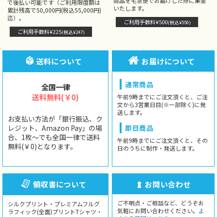
商品を宅急便でお届けした際に集金
で後払い可能です（ご利用限度額は
いたします。
累計残高で50,000円(税込55,000円)
迄）。
ご利用手数料¥500
(税込¥550)
ご利用手数料¥225
(税込¥247)
送料について
お届けについて
通常商品
全国一律
送料無料(￥0)
午前9時までにご注文頂くと、ご注
文から3営業日目(※一部除く)に発
送します。
お支払い方法が「銀行振込、ク
レジット、Amazon Pay」の場
即日商品
合、1枚〜でも全国一律で送料
午前9時までにご注文頂くと、その
無料(￥0)となります。
日のうちに制作・発送します。
領収書について
お問い合わせ
ご不明点・ご相談など、どうぞお
シルクプリント・プレミアムフルグ
気軽にお問い合わせください。
よ
ラフィック(全面)プリントTシャツ・