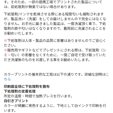
す。そのため、一部の提携工場でプリントされた製品について
は、前処理剤が無臭ではない場合があります。
下処理剤/インクを乾燥させる際にある程度匂いも緩和されます
が、製品洗い（洗濯）をしてお届けしませんので完全にはなくな
りません。お手元に届きました製品は、一度洗濯頂く事で、下処
理剤の跡や匂いはなくなりますので、着用前に洗濯されることを
お勧めいたします。
※
下処理剤は人体・製品の品質に影響はありませんのでご安心く
ださい。
※
販売用やギフトなどでプレゼントにされる際は、下処理剤（シ
ミ・匂い）の影響をなくすために、一度ご自宅で受け取っていた
だき洗濯後のものをお渡しする事をお勧めいたします。
カラープリントの基本的な工程は以下の通りです。詳細な説明は
こ
ちら
印刷面全体に下処理剤を散布
下処理剤の定着処理
所定の温度・時間で加熱プレスを行います。
白引きプリント
カラーが綺麗に発色するように、下地として白インクで印刷を行
います。