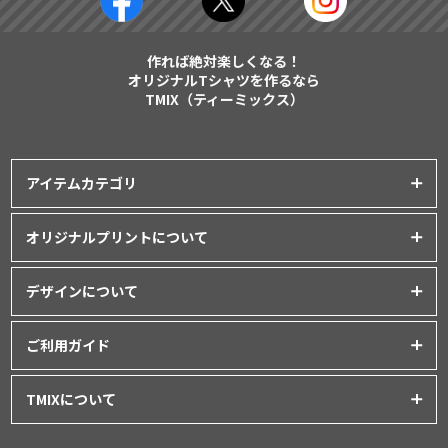
作れば絶対楽しくなる！
オリジナルTシャツを作るなら
TMIX（ティーミックス）
アイテムカテゴリ
プリントアイテム一覧
オリジナルプリントについて
Tシャツ
│
クラスTシャツ
プリント品質について
ポロシャツ
│
スポーツウェア
デザインについて
インクジェットプリント
パーカー・スウェット
│
ベビー服
オリジナルTシャツの作り方
シルクスクリーンプリント
ご利用ガイド
バッグ・ポーチ
│
タオル
│
エプロン
Tシャツデザインのテンプレート
昇華転写プリント
シャツ
│
ユニフォーム
│
パンツ
初めてご利用の方へ
デザインシミュレーター
TMIXについて
フルグラフィックプリント
アウター
│
つなぎ
お支払いについて
データ入稿について
刺繍プリント
プライバシーポリシー
グッズ
│
マグカップ・ボトル
│
キャップ