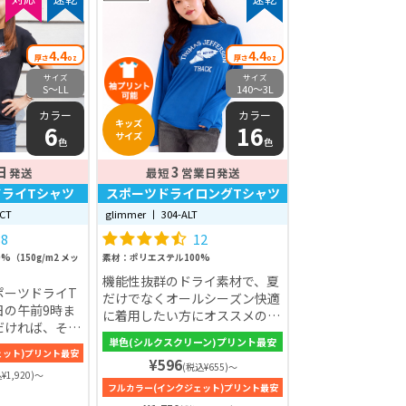
4.4
4.4
厚さ
oz
厚さ
oz
サイズ
サイズ
S〜LL
140〜3L
カラー
カラー
キッズ
6
16
サイズ
色
色
日
3
発送
最短
営業日発送
ライTシャツ
スポーツドライロングTシャツ
ACT
glimmer 丨 304-ALT
38
12
（150g/m2 メッ
素材：ポリエステル100%
機能性抜群のドライ素材で、夏
ポーツドライT
だけでなくオールシーズン快適
日の午前9時ま
に着用したい方にオススメの一
だければ、その
枚。カラー展開は全16色と豊富
単色(シルクスクリーン)プリント最安
！急なイベント
です！生地はポリエステル
ェット)プリント最安
きでも安心です
¥596
100%を使用しており、厚みも
(税込¥655)～
¥1,920)～
UPF30）と、
4.4ozと比較的薄めです。機能
フルカラー(インクジェット)プリント最安
せ持っており、
性抜群のドライ素材だから、汗