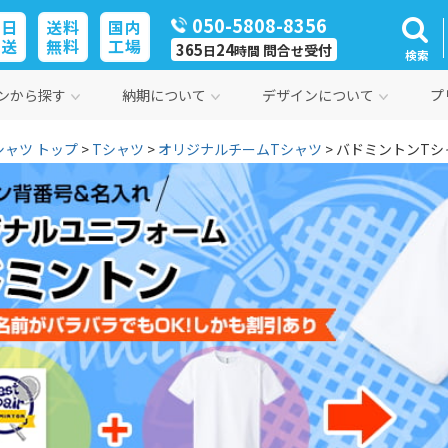
050-5808-8356
即日
送料
国内
発送
無料
工場
365
24
問合
受付
日
時間
せ
検索
ンから探す
納期について
デザインについて
プ
ャツ トップ
>
Tシャツ
>
オリジナルチームTシャツ
> バドミントンTシ