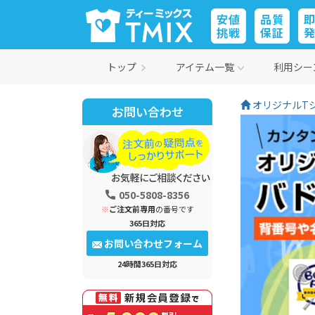
安値
品質
挑戦
保証
トップ
アイテム一覧
利用シー
オリジナルTシ
お問い合わせ
050-5808-8356
※
ご注文前専用
の番号です
365日対応
お問い合わせフォーム
24時間365日対応