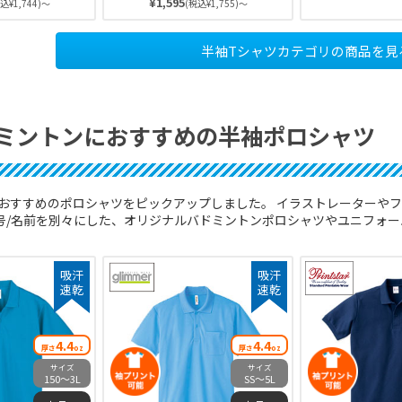
¥1,595
込¥1,744)～
(税込¥1,755)～
マラソン（ジョ
全20色と豊富で
ツドライTシャツは綿の2倍以
ケットボールな
12展開なので、
上（当社比）の速乾性能を持ち
スポーツに特に
人までご自身に
ます。素早く肌から汗を吸収し
半袖Tシャツカテゴリの商品を見
く肌から汗を吸
見つかります。
乾燥するので常に快適な着心地
ので、常に快適
です♪
ミントンにおすすめの半袖ポロシャツ
おすすめのポロシャツをピックアップしました。 イラストレーターやフ
番号/名前を別々にした、オリジナルバドミントンポロシャツやユニフォ
吸汗
吸汗
速乾
速乾
4.4
4.4
厚さ
oz
厚さ
oz
サイズ
サイズ
150〜3L
SS〜5L