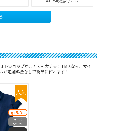
¥1,750
(税込¥1,925)～
ギング）やバス
冷えしなければ、いつでも快適
ど汗を多くかく
な着心地を得られます。スタン
おすすめ！素早
ダードなシルエットのため、ス
る
収し乾燥させる
ポーツ以外の日常着使いにもぴ
な着心地です♪
ったり♪
ォトショップが無くても大丈夫！TMIXなら、サイ
ームが追加料金なしで簡単に作れます！
人気
5.8
厚さ
oz
サイズ
SS〜5L