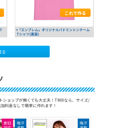
これで作る
T
「エンブレム」オリジナルバドミントンチーム
Tシャツ(裏面)
見る
ツ
ショップが無くても大丈夫！TMIXなら、サイズ/
追加料金なしで簡単に作れます！
即日
吸汗
吸汗
対応
速乾
速乾