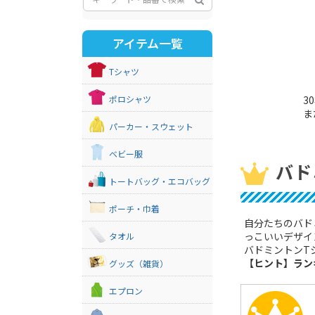
アイテム一覧
Tシャツ
ポロシャツ
3
ま
パーカー・スウェット
ベビー服
バド
トートバッグ・エコバッグ
ポーチ・巾着
自分たちのバド
っこいいデザイ
タオル
バドミントンT
【ヒント】ラン
グッズ（雑貨）
エプロン