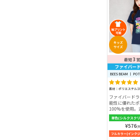
キッズ
サイズ
3
最短
ファイバー
BEES BEAM 丨 POT
素材：ポリエステル1
ファイバードラ
能性に優れたポ
100%を使用
スポーツなどの
単色(シルクスク
ンはもちろん、
¥576
様々なシーンで
(
アイテムです。
フルカラー(インク
適な着心地を得