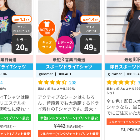
4.1
4.4
厚さ
oz
厚さ
oz
サイズ
サイズ
JM130〜7XL
120〜5L
カラー
カラー
キッズ
レディース
20
49
サイズ
サイズ有
色
色
3
即
営業日発送
最短
営業日発送
最短
ドライTシャツ
スポーツドライTシャツ
即日スポーツド
-104
glimmer 丨 300-ACT
glimmer 丨 00300-
4
208
00%
素材：ポリエステル100%
素材：ポリエステル100%
シュ）
イTシャツは機
アクティブなシーンはもちろ
全６色！即日ス
リエステルを
ん、普段着でも大活躍するドラ
シャツなら、当
。速乾性に優れ、
イ素材のTシャツです。最大の
でにご注文いた
アクティブシー
特徴は、綿とは比べ物にならな
リーン)プリント最安
単色(シルクスクリーン)プリント最安
日のうちに発送
日常シーンなど
いほど優れた吸汗速乾性能。優
フルカラー(インクジ
が迫っていると
¥442
活用できる万能
れた吸汗速乾性能がある素材と
税込¥633)～
(税込¥486)～
¥1,745
(税込
♪ 紫外線カット（
汗をかいても快
言えば、綿ですが、メッシュポ
ジェット)プリント最安
フルカラー(インクジェット)プリント最安
吸水速乾性を併
られるでしょう
リエステル100%使用のスポー