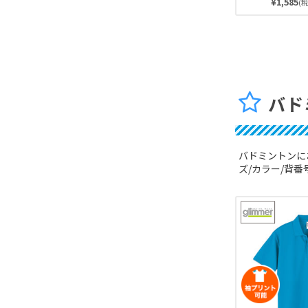
¥1,585
(税
♪カラー展開は
す！サイズは全
お子さまから大
合ったサイズが
バド
バドミントンに
ズ/カラー/背