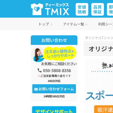
安値
品質
挑戦
保証
トップ
アイテム一覧
利用シー
オリジナルTシャツ
お問い合わせ
オリジ
050-5808-8356
※
ご注文前専用
の番号です
365日対応
お問い合わせフォーム
24時間365日対応