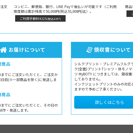
ご注文
コンビニ、郵便局、銀行、LINE Payで後払いが可能です（ご利用
商品
限度額は累計残高で50,000円(税込55,000円)迄）。
ご利用手数料¥225
(税込¥247)
お届けについて
領収書について
常商品
シルクプリント・プレミアムフルグ
ク(全面)プリントTシャツ・体モノマ
ツ MyBOTY につきましては、領収
時までにご注文いただくと、ご注文か
しておりません。
業日目(※一部商品を除く)に発送しま
インクジェットプリントのみの対応
ますので予めご了承ください。
日商品
詳しくはこちら
時までにご注文いただくと、その日の
制作・発送します。