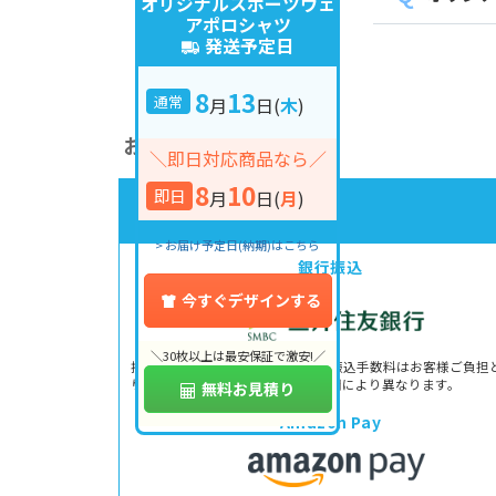
オリジナルスポーツウェ
アポロシャツ
発送予定日
8
13
通常
月
日
(
木
)
お支払いと配送について
＼即日対応商品なら／
8
10
即日
月
日
(
月
)
> お届け予定日(納期)はこちら
銀行振込
今すぐデザインする
＼30枚以上は最安保証で激安!／
指定の口座にお振込みください。振込手数料はお客様ご負担
ります。手数料はご利用の金融機関により異なります。
無料お見積り
Amazon Pay