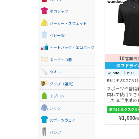
ポロシャツ
パーカー・スウェット
ベビー服
トートバッグ・エコバッグ
10
営業日
ポーチ・巾着
タフドライ
タオル
wundou 丨 P115
素材：ポリエステル10
グッズ（雑貨）
スポーツや普段
問わず使用でき
エプロン
した厚手生地の
ツ！
シャツ
単色(シルクスクリ
¥1,000
(税
スポーツウェア
パンツ