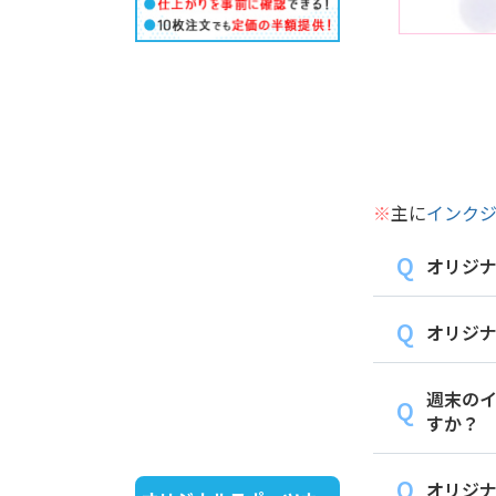
※
主に
インク
オリジ
オリジナ
週末の
すか？
オリジ