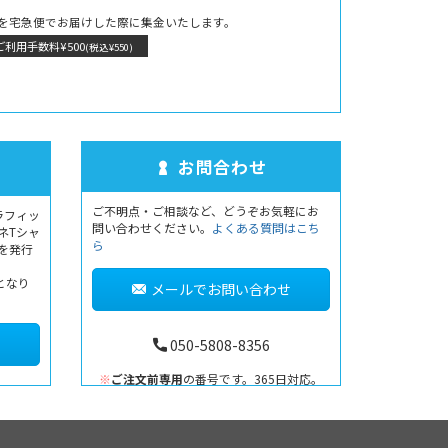
を宅急便でお届けした際に集金いたします。
ご利用手数料¥500
(税込¥550)
お問合わせ
ご不明点・ご相談など、どうぞお気軽にお
ラフィッ
問い合わせください。
よくある質問はこち
ネTシャ
ら
書を発行
となり
メールでお問い合わせ
050-5808-8356
※
ご注文前専用
の番号です。365日対応。