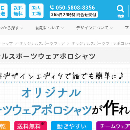
050-5808-8356
即日
送料
国内
発送
無料
工場
365
24
問合
受付
日
時間
せ
検索
ンから探す
納期について
デザインについて
プ
 トップ
オリジナルスポーツウェア
オリジナルスポーツウェアポロシ
ナルスポーツウェアポロシャツ