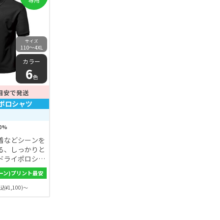
サイズ
110〜4XL
カラー
6
色
目安で発送
ポロシャツ
0%
着などシーンを
る、しっかりと
ドライポロシャ
ーン)プリント最安
込¥1,100)～