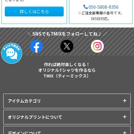
050-5808-8356
詳しくはこちら
※
ご注文前専用
の番号です。
365日対応。
＼ SNSでもTMIXをフォローしてね♪ ／
作れば絶対楽しくなる！
オリジナルTシャツを作るなら
TMIX（ティーミックス）
アイテムカテゴリ
プリントアイテム一覧
オリジナルプリントについて
Tシャツ
│
クラスTシャツ
プリント品質について
ポロシャツ
│
スポーツウェア
デザインについて