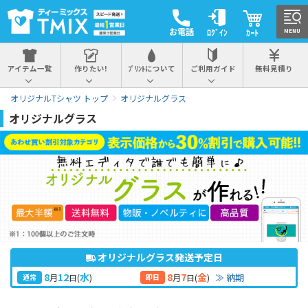
お電話
ﾛｸﾞｲﾝ
ｶｰﾄ
MENU
アイテム一覧
作りたい!
ﾌﾟﾘﾝﾄについて
ご利用ガイド
無料見積り
オリジナルTシャツ トップ
オリジナルグラス
オリジナルグラス
オリジナルグラス発送予定日
8
12
8
7
水
金
≫ 納期
月
日
(
)
月
日
(
)
通常
即日