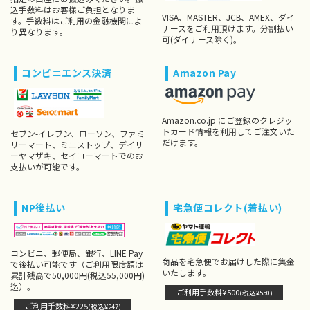
込手数料はお客様ご負担となりま
VISA、MASTER、JCB、AMEX、ダイ
す。手数料はご利用の金融機関によ
ナースをご利用頂けます。分割払い
り異なります。
可(ダイナース除く)。
コンビニエンス決済
Amazon Pay
Amazon.co.jp にご登録のクレジッ
トカード情報を利用してご注文いた
セブン-イレブン、ローソン、ファミ
だけます。
リーマート、ミニストップ、デイリ
ーヤマザキ、セイコーマートでのお
支払いが可能です。
NP後払い
宅急便コレクト(着払い)
コンビニ、郵便局、銀行、LINE Pay
商品を宅急便でお届けした際に集金
で後払い可能です（ご利用限度額は
いたします。
累計残高で50,000円(税込55,000円)
迄）。
ご利用手数料¥500
(税込¥550)
ご利用手数料¥225
(税込¥247)