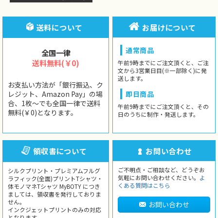
送料について
お届けについて
通常商品
全国一律
送料無料(￥0)
午前9時までにご注文頂くと、ご注
文から3営業日目(※一部除く)に発
送します。
お支払い方法が「銀行振込、ク
レジット、Amazon Pay」の場
即日商品
合、1枚〜でも全国一律で送料
午前9時までにご注文頂くと、その
無料(￥0)となります。
日のうちに制作・発送します。
領収書について
お問い合わせ
ご不明点・ご相談など、どうぞお
シルクプリント・プレミアムフルグ
気軽にお問い合わせください。
よ
ラフィック(全面)プリントTシャツ・
くある質問はこちら
体モノマネTシャツ MyBOTY につき
ましては、領収書を発行しておりま
せん。
お問い合わせ
インクジェットプリントのみの対応
となります。