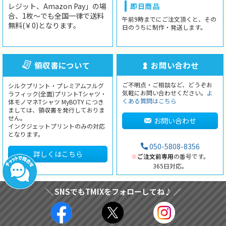
レジット、Amazon Pay」の場
即日商品
合、1枚〜でも全国一律で送料
午前9時までにご注文頂くと、その
無料(￥0)となります。
日のうちに制作・発送します。
領収書について
お問い合わせ
ご不明点・ご相談など、どうぞお
シルクプリント・プレミアムフルグ
気軽にお問い合わせください。
よ
ラフィック(全面)プリントTシャツ・
くある質問はこちら
体モノマネTシャツ MyBOTY につき
ましては、領収書を発行しておりま
せん。
お問い合わせ
インクジェットプリントのみの対応
となります。
050-5808-8356
詳しくはこちら
※
ご注文前専用
の番号です。
365日対応。
＼ SNSでもTMIXをフォローしてね♪ ／