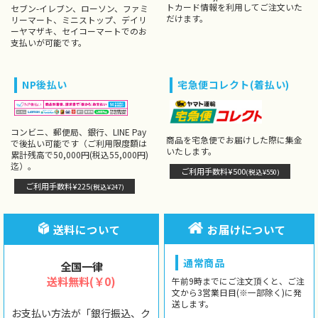
トカード情報を利用してご注文いた
セブン-イレブン、ローソン、ファミ
だけます。
リーマート、ミニストップ、デイリ
ーヤマザキ、セイコーマートでのお
支払いが可能です。
NP後払い
宅急便コレクト(着払い)
コンビニ、郵便局、銀行、LINE Pay
商品を宅急便でお届けした際に集金
で後払い可能です（ご利用限度額は
いたします。
累計残高で50,000円(税込55,000円)
迄）。
ご利用手数料¥500
(税込¥550)
ご利用手数料¥225
(税込¥247)
送料について
お届けについて
通常商品
全国一律
送料無料(￥0)
午前9時までにご注文頂くと、ご注
文から3営業日目(※一部除く)に発
送します。
お支払い方法が「銀行振込、ク