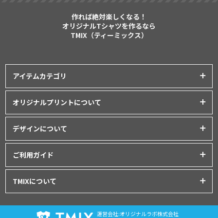
作れば絶対楽しくなる！
オリジナルTシャツを作るなら
TMIX（ティーミックス）
アイテムカテゴリ
プリントアイテム一覧
オリジナルプリントについて
Tシャツ
│
クラスTシャツ
プリント品質について
ポロシャツ
│
スポーツウェア
デザインについて
インクジェットプリント
パーカー・スウェット
│
ベビー服
オリジナルTシャツの作り方
シルクスクリーンプリント
ご利用ガイド
バッグ・ポーチ
│
タオル
│
エプロン
Tシャツデザインのテンプレート
昇華転写プリント
シャツ
│
ユニフォーム
│
パンツ
初めてご利用の方へ
デザインシミュレーター
TMIXについて
フルグラフィックプリント
アウター
│
つなぎ
お支払いについて
データ入稿について
刺繍プリント
プライバシーポリシー
グッズ
│
マグカップ・ボトル
│
キャップ
ドンドン割について
プリント方法について
運営会社:オリジナルラボ株式会社
利用規約