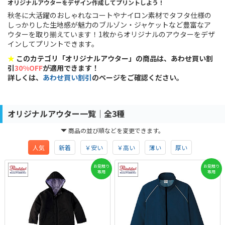
オリジナルアウターをデザイン作成してプリントしよう！
秋冬に大活躍のおしゃれなコートやナイロン素材でタフタ仕様の
しっかりした生地感が魅力のブルゾン・ジャケットなど豊富なア
ウターを取り揃えています！1枚からオリジナルのアウターをデザ
インしてプリントできます。
★
このカテゴリ「オリジナルアウター」の商品は、あわせ買い割
引
30%OFF
が適用できます！
詳しくは、
あわせ買い割引
のページをご確認ください。
オリジナルアウター一覧│全3種
商品の並び順などを変更できます。
人気
新着
￥安い
￥高い
薄い
厚い
お見積り
お見積り
専用
専用