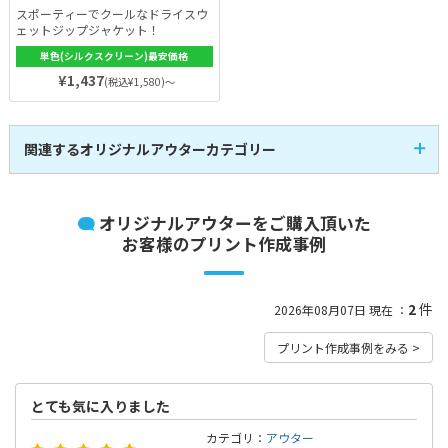
スポーティーでクールなドライスウ
ェットジップジャケット！
単色(シルクスクリーン)最安価格
¥1,437
(税込¥1,580)～
関連するオリジナルアウターカテゴリー
ブルゾン
ジャケット
0
2
全
商品
全
商品
コート
1
全
商品
オリジナルアウターをご購入頂いた
お客様のプリント作成事例
2
件
2026年08月07日 現在 ：
プリント作成事例をみる >
とても気に入りました
カテゴリ：
アウター