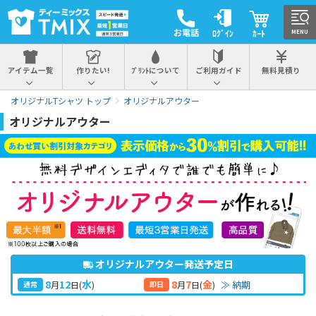
お電話
ﾛｸﾞｲﾝ
ｶｰﾄ
MENU
アイテム一覧
作りたい!
ﾌﾟﾘﾝﾄについて
ご利用ガイド
無料見積り
オリジナルTシャツ トップ
オリジナルアウター
オリジナルアウター
オリジナルアウター発送予定日
8
12
8
7
水
金
≫ 納期
月
日
(
)
月
日
(
)
通常
即日