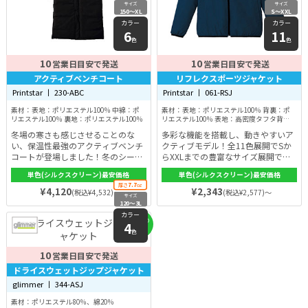
サイズ
サイズ
150〜XL
S〜XXL
カラー
カラー
6
11
色
色
10
10
営業日目安で発送
営業日目安で発送
アクティブベンチコート
リフレクスポーツジャケット
Printstar 丨 230-ABC
Printstar 丨 061-RSJ
素材：表地：ポリエステル100％ 中綿：ポ
素材：表地：ポリエステル100％ 背裏：ポ
リエステル100％ 裏地：ポリエステル100％
リエステル100％ 表地：高密度タフタ背
裏：メッシュ
冬場の寒さも感じさせることのな
多彩な機能を搭載し、動きやすいア
い、保温性最強のアクティブベンチ
クティブモデル！全11色展開でSか
コートが登場しました！冬のシーズ
らXXLまでの豊富なサイズ展開でメ
ンの部活動やスポーツなどにも最適
ンズ・レディース共に格好良く着こ
単色(シルクスクリーン)最安価格
単色(シルクスクリーン)最安価格
で身体を暖かく守ってくれます。ま
なせます！
7.7
厚さ
oz
た高い衿で風をシャットアウトで
¥4,120
¥2,343
(税込¥4,532)～
(税込¥2,577)～
サイズ
き、裾にあるスリットと留め具で、
120〜3L
動きやすさ重視しているので、様々
カラー
なスポーツシーンにご利用ができま
お見積り
4
専用
す。
色
10
営業日目安で発送
ドライスウェットジップジャケット
glimmer 丨 344-ASJ
素材：ポリエステル80％、綿20％