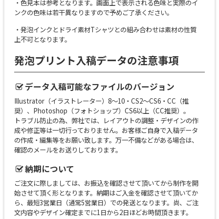
・色見本は参考となります。画面上で表示される色味と実際のイ
ンクの色味は若干異なりますので予めご了承ください。
・発泡インクとドライ素材Tシャツとの組み合わせは素材の性質
上不可となります。
発泡プリント入稿データの注意事項
データ入稿可能なファイルのバージョン
Illustrator（イラストレーター）8〜10・CS2〜CS6・CC（推
奨）、Photoshop（フォトショップ）CS6以上（CC推奨）。
トラブル防止の為、弊社では、レイアウトの調整・デザインの作
成や修正等は一切行っておりません。お客様ご自身で入稿データ
の作成・編集等をお願い致します。万一不備などがある場合は、
確認のメールをお送りしております。
納期について
ご注文に際しましては、お振込を確認させて頂いてから制作を開
始させて頂く形となります。納期はご入金を確認させて頂いてか
ら、最短3営業日（通常5営業日）での発送となります。尚、ご注
文内容やデザイン確定までに1日から2日ほどお時間頂きます。