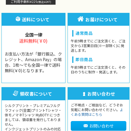
ご利用手数料¥225
(税込¥247)
送料について
お届けについて
通常商品
全国一律
送料無料(￥0)
午前9時までにご注文頂くと、ご注
文から3営業日目(※一部除く)に発
送します。
お支払い方法が「銀行振込、ク
レジット、Amazon Pay」の場
即日商品
合、1枚〜でも全国一律で送料
午前9時までにご注文頂くと、その
無料(￥0)となります。
日のうちに制作・発送します。
領収書について
お問い合わせ
ご不明点・ご相談など、どうぞお
シルクプリント・プレミアムフルグ
気軽にお問い合わせください。
よ
ラフィック(全面)プリントTシャツ・
くある質問はこちら
体モノマネTシャツ MyBOTY につき
ましては、領収書を発行しておりま
せん。
お問い合わせ
インクジェットプリントのみの対応