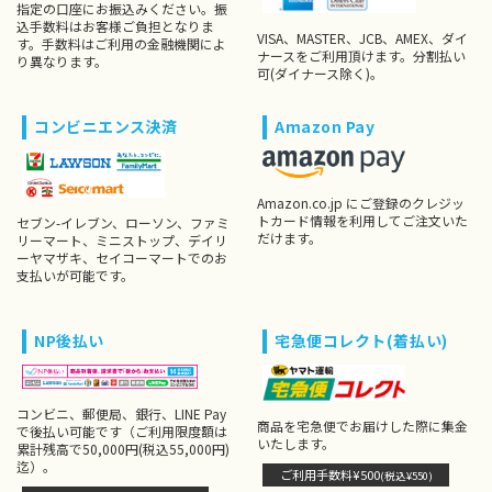
指定の口座にお振込みください。振
込手数料はお客様ご負担となりま
VISA、MASTER、JCB、AMEX、ダイ
す。手数料はご利用の金融機関によ
ナースをご利用頂けます。分割払い
り異なります。
可(ダイナース除く)。
コンビニエンス決済
Amazon Pay
Amazon.co.jp にご登録のクレジッ
トカード情報を利用してご注文いた
セブン-イレブン、ローソン、ファミ
だけます。
リーマート、ミニストップ、デイリ
ーヤマザキ、セイコーマートでのお
支払いが可能です。
NP後払い
宅急便コレクト(着払い)
コンビニ、郵便局、銀行、LINE Pay
商品を宅急便でお届けした際に集金
で後払い可能です（ご利用限度額は
いたします。
累計残高で50,000円(税込55,000円)
迄）。
ご利用手数料¥500
(税込¥550)