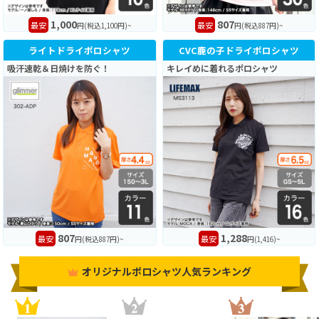
1,000
807
最安
最安
円(税込1,100円)~
円(税込887円)~
ライトドライポロシャツ
CVC鹿の子ドライポロシャツ
吸汗速乾＆日焼けを防ぐ！
キレイめに着れるポロシャツ
807
1,288
最安
最安
円(税込887円)~
円(1,416)~
オリジナルポロシャツ人気ランキング