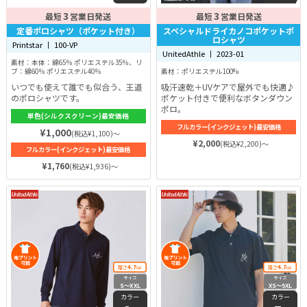
3
3
最短
営業日発送
最短
営業日発送
定番ポロシャツ（ポケット付き）
スペシャルドライカノコポケットポ
ロシャツ
Printstar 丨 100-VP
UnitedAthle 丨 2023-01
素材：本体：綿65％ ポリエステル35％、リ
ブ：綿60％ ポリエステル40％
素材：ポリエステル100%
いつでも使えて誰でも似合う、王道
吸汗速乾＋UVケアで屋外でも快適♪
のポロシャツです。
ポケット付きで便利なボタンダウン
ポロ。
単色(シルクスクリーン)最安価格
フルカラー(インクジェット)最安価格
¥1,000
(税込¥1,100)～
¥2,000
(税込¥2,200)～
フルカラー(インクジェット)最安価格
¥1,760
(税込¥1,936)～
4.7
4.7
厚さ
oz
厚さ
oz
サイズ
サイズ
S〜XXL
XS〜5XL
カラー
カラー