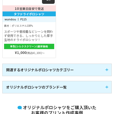
10
営業日目安で発送
タフドライポロシャツ
wundou 丨 P115
素材：ポリエステル100%
スポーツや普段着などシーンを問わ
ず使用できる、しっかりとした厚手
生地のドライポロシャツ！
単色(シルクスクリーン)最安価格
¥1,000
(税込¥1,100)～
関連するオリジナルポロシャツカテゴリー
半袖ポロシャツ
長袖ポロシャツ
15
4
全
商品
全
商品
ポケット付きポロシャ
スポーツ（ドライ）ポ
11
12
全
商品
全
商品
ツ
ロシャツ
オリジナルポロシャツのブランド一覧
ボタンダウンポロシャ
スタッフユニフォーム
2
7
全
商品
全
商品
ツ
向けポロシャツ
UnitedAthle
Printstar
オリジナルポロシャツをご購入頂いた
ユナイテッドアスレ
プリントスター
お客様のプリント作成事例