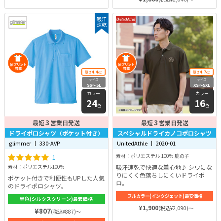
吸汗
速乾
4.4
4.7
厚さ
oz
厚さ
oz
サイズ
サイズ
SS〜5L
XS〜5XL
カラー
カラー
24
16
色
色
3
3
最短
営業日発送
最短
営業日発送
ドライポロシャツ（ポケット付き）
スペシャルドライカノコポロシャツ
glimmer 丨 330-AVP
UnitedAthle 丨 2020-01
1
素材：ポリエステル 100％ 鹿の子
吸汗速乾で快適な着心地♪ シワにな
素材：ポリエステル100％
りにくく色落ちしにくいドライポ
ポケット付きで利便性もUPした人気
ロ。
のドライポロシャツ。
フルカラー(インクジェット)最安価格
単色(シルクスクリーン)最安価格
¥1,900
(税込¥2,090)～
¥807
(税込¥887)～