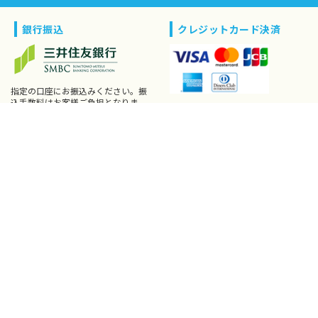
銀行振込
クレジットカード決済
指定の口座にお振込みください。振
込手数料はお客様ご負担となりま
VISA、MASTER、JCB、AMEX、ダイ
す。手数料はご利用の金融機関によ
ナースをご利用頂けます。分割払い
り異なります。
可(ダイナース除く)。
コンビニエンス決済
Amazon Pay
Amazon.co.jp にご登録のクレジッ
トカード情報を利用してご注文いた
セブン-イレブン、ローソン、ファミ
だけます。
リーマート、ミニストップ、デイリ
ーヤマザキ、セイコーマートでのお
支払いが可能です。
NP後払い
宅急便コレクト(着払い)