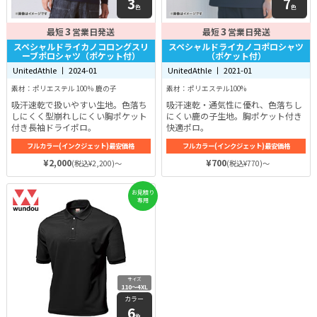
3
7
色
色
3
3
最短
営業日発送
最短
営業日発送
スペシャルドライカノコロングスリ
スペシャルドライカノコポロシャツ
ーブポロシャツ（ポケット付）
（ポケット付）
UnitedAthle 丨 2024-01
UnitedAthle 丨 2021-01
素材：ポリエステル 100％ 鹿の子
素材：ポリエステル100%
吸汗速乾で扱いやすい生地。色落ち
吸汗速乾・通気性に優れ、色落ちし
しにくく型崩れしにくい胸ポケット
にくい鹿の子生地。胸ポケット付き
付き長袖ドライポロ。
快適ポロ。
フルカラー(インクジェット)最安価格
フルカラー(インクジェット)最安価格
¥2,000
¥700
(税込¥2,200)～
(税込¥770)～
お見積り
専用
サイズ
110〜4XL
カラー
6
色