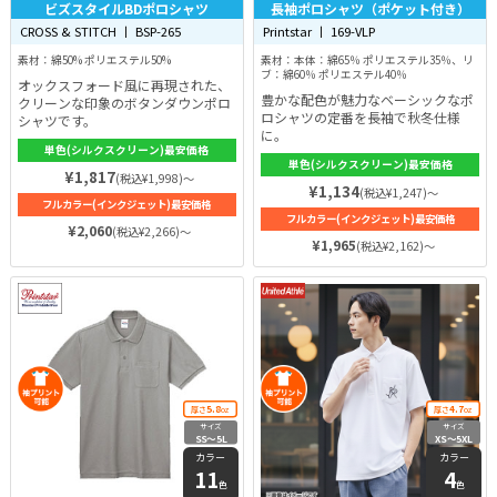
ビズスタイルBDポロシャツ
長袖ポロシャツ（ポケット付き）
CROSS & STITCH 丨 BSP-265
Printstar 丨 169-VLP
素材：綿50% ポリエステル50%
素材：本体：綿65％ ポリエステル35％、リ
ブ：綿60％ ポリエステル40％
オックスフォード風に再現された、
豊かな配色が魅力なベーシックなポ
クリーンな印象のボタンダウンポロ
ロシャツの定番を長袖で秋冬仕様
シャツです。
に。
単色(シルクスクリーン)最安価格
単色(シルクスクリーン)最安価格
¥1,817
(税込¥1,998)～
¥1,134
(税込¥1,247)～
フルカラー(インクジェット)最安価格
フルカラー(インクジェット)最安価格
¥2,060
(税込¥2,266)～
¥1,965
(税込¥2,162)～
5.8
4.7
厚さ
oz
厚さ
oz
サイズ
サイズ
SS〜5L
XS〜5XL
カラー
カラー
11
4
色
色