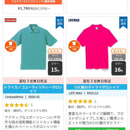
フルカラー(インクジェット)最安価格
¥1,760
(税込¥1,936)～
吸汗
吸汗
速乾
速乾
5.3
6.5
厚さ
oz
厚さ
oz
サイズ
サイズ
XS〜XXXXL
GS〜5L
カラー
カラー
15
16
色
色
3
3
最短
営業日発送
最短
営業日発送
ドライカノコユーティリティーポロシ
CVC鹿の子ドライポロシャツ
ャツ
LIFE MAX 丨 MS3113
UnitedAthle 丨 5050-01
1
5
素材：綿60%、ポリエステル40%
素材：綿60%、ポリエステル40%
豊富なカラーとサイズ展開で、ウエ
アクティブなスポーツシーンに不可
ストがシェイプした美しい着用シル
欠な吸水速乾機能とＵＶカット機能
エットが魅力のCVC鹿の子ドライポ
を備えたベーシックポロシャツの代
ロシャツ！