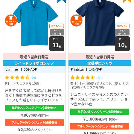
4.4
5.8
厚さ
oz
厚さ
oz
サイズ
サイズ
150〜3L
SS〜5L
カラー
カラー
11
10
色
色
3
3
最短
営業日発送
最短
営業日発送
ライトドライポロシャツ
定番ポロシャツ
glimmer 丨 302-ADP
Printstar 丨 141-NVP
20
28
素材：ポリエステル 100%
素材：本体 : 綿65% ポリエステル35%、リブ
: 綿60% ポリエステル40%
汗をすぐに吸収して乾かし日焼けを
ジュニアサイズからメンズの大きい
防ぐ！抜群の通気性に薄さと軽さを
サイズ5Lまで揃って、バリエーショ
プラスした新しいドライポロシャ
ン豊かな16色！
ツ。
単色(シルクスクリーン)最安価格
単色(シルクスクリーン)最安価格
¥807
(税込¥887)～
¥1,000
(税込¥1,100)～
フルカラー(インクジェット)最安価格
フルカラー(インクジェット)最安価格
¥2,120
(税込¥2,332)～
¥1,860
(税込¥2,046)～