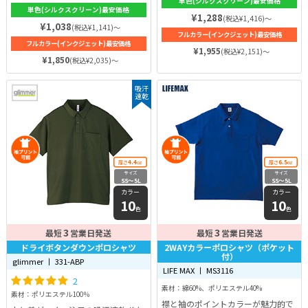
単色(シルクスクリーン)最安価格
表格です。
単色(シルクスクリーン)最安価格
¥1,288
(税込¥1,416)～
¥1,038
(税込¥1,141)～
フルカラー(インクジェット)最安価格
フルカラー(インクジェット)最安価格
¥1,955
(税込¥2,151)～
¥1,850
(税込¥2,035)～
吸汗
速乾
4.4
6.5
厚さ
oz
厚さ
oz
サイズ
サイズ
SS〜5L
SS〜5L
カラー
カラー
10
10
色
色
3
3
最短
営業日発送
最短
営業日発送
ドライボタンダウンポロシャツ
2WAYカラーポロシャツ（ポケット
付）
glimmer 丨 331-ABP
LIFE MAX 丨 MS3116
2
素材：綿60%、ポリエステル40%
素材：ポリエステル100％
襟と袖のポイントカラーが魅力的で