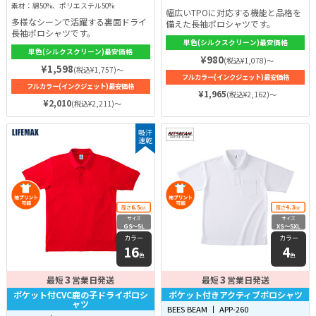
素材：綿50%、ポリエステル50%
幅広いTPOに対応する機能と品格を
多様なシーンで活躍する裏面ドライ
備えた長袖ポロシャツです。
長袖ポロシャツです。
単色(シルクスクリーン)最安価格
単色(シルクスクリーン)最安価格
¥980
(税込¥1,078)～
¥1,598
(税込¥1,757)～
フルカラー(インクジェット)最安価格
フルカラー(インクジェット)最安価格
¥1,965
(税込¥2,162)～
¥2,010
(税込¥2,211)～
吸汗
速乾
6.5
4.3
厚さ
oz
厚さ
oz
サイズ
サイズ
GS〜5L
XS〜5XL
カラー
カラー
16
4
色
色
3
3
最短
営業日発送
最短
営業日発送
ポケット付CVC鹿の子ドライポロシ
ポケット付きアクティブポロシャツ
ャツ
BEES BEAM 丨 APP-260