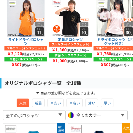
ライトドライポロシャ
定番ポロシャツ
ドライポロシャツ（ポ
ツ
ケット付き）
フルカラー(インクジェット)
フルカラー(インクジェット)
フルカラー(インクジェット
￥1,860
(税込￥2,046)〜
￥2,120
￥1,760
(税込￥2,332)〜
(税込￥1,936)
単色(シルクスクリーン)
単色(シルクスクリーン)
単色(シルクスクリーン)
¥1,000
(税込¥1,100)～
¥807
¥807
(税込¥887)～
(税込¥887)～
オリジナルポロシャツ一覧│全19種
商品の並び順などを変更できます。
人気
新着
￥安い
￥高い
薄い
厚い
全てのカラー
吸汗
人気
速乾