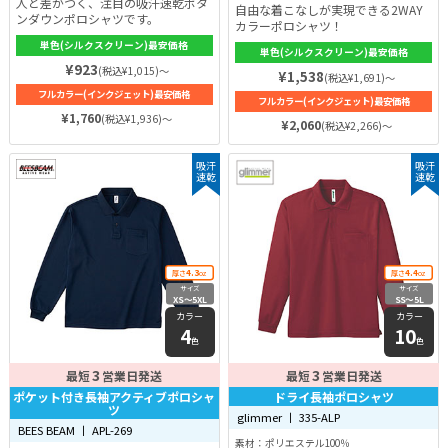
人と差がつく、注目の吸汗速乾ボタ
自由な着こなしが実現できる2WAY
ンダウンポロシャツです。
カラーポロシャツ！
単色(シルクスクリーン)最安価格
単色(シルクスクリーン)最安価格
¥923
(税込¥1,015)～
¥1,538
(税込¥1,691)～
フルカラー(インクジェット)最安価格
フルカラー(インクジェット)最安価格
¥1,760
(税込¥1,936)～
¥2,060
(税込¥2,266)～
吸汗
吸汗
速乾
速乾
4.3
4.4
厚さ
oz
厚さ
oz
サイズ
サイズ
XS〜5XL
SS〜5L
カラー
カラー
4
10
色
色
3
3
最短
営業日発送
最短
営業日発送
ポケット付き長袖アクティブポロシャ
ドライ長袖ポロシャツ
ツ
glimmer 丨 335-ALP
BEES BEAM 丨 APL-269
素材：ポリエステル100％