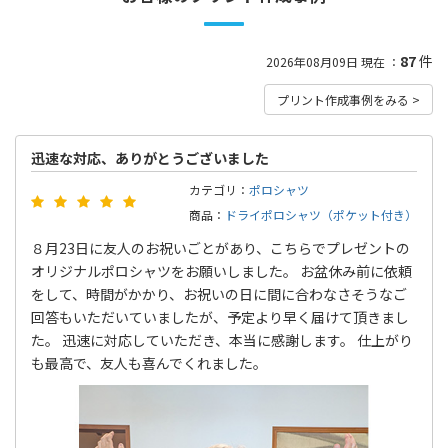
glimmer
CROSS & STITCH
87
件
2026年08月09日 現在 ：
グリマー
クロス＆スティッチ
プリント作成事例をみる >
BEES BEAM
wundou
ビーズビーム
ウンドウ
迅速な対応、ありがとうございました
カテゴリ：
ポロシャツ
商品：
ドライポロシャツ（ポケット付き）
LIFE MAX
ライフマックス
８月23日に友人のお祝いごとがあり、こちらでプレゼントの
オリジナルポロシャツをお願いしました。 お盆休み前に依頼
をして、時間がかかり、お祝いの日に間に合わなさそうなご
回答もいただいていましたが、予定より早く届けて頂きまし
た。 迅速に対応していただき、本当に感謝します。 仕上がり
も最高で、友人も喜んでくれました。