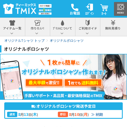
お電話
ﾛｸﾞｲﾝ
ｶｰﾄ
MENU
アイテム一覧
作りたい!
ﾌﾟﾘﾝﾄについて
ご利用ガイド
無料見積り
オリジナルTシャツ トップ
オリジナルポロシャツ
オリジナルポロシャツ
オリジナルポロシャツ発送予定日
8
13
8
10
木
月
≫ 納期
月
日
(
)
月
日
(
)
通常
即日