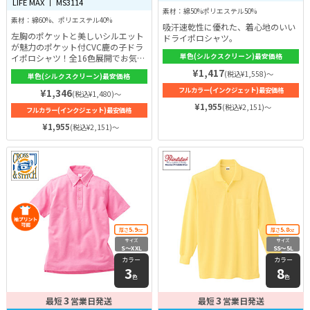
LIFE MAX 丨 MS3114
素材：綿50%ポリエステル50%
素材：綿60%、ポリエステル40%
吸汗速乾性に優れた、着心地のいい
左胸のポケットと美しいシルエット
ドライポロシャツ。
が魅力のポケット付CVC鹿の子ドラ
単色(シルクスクリーン)最安価格
イポロシャツ！全16色展開でお気に
入りのポロシャツが作れます！
¥1,417
(税込¥1,558)～
単色(シルクスクリーン)最安価格
フルカラー(インクジェット)最安価格
¥1,346
(税込¥1,480)～
¥1,955
(税込¥2,151)～
フルカラー(インクジェット)最安価格
¥1,955
(税込¥2,151)～
5.9
5.8
厚さ
oz
厚さ
oz
サイズ
サイズ
S〜XXL
SS〜5L
カラー
カラー
3
8
色
色
3
3
最短
営業日発送
最短
営業日発送