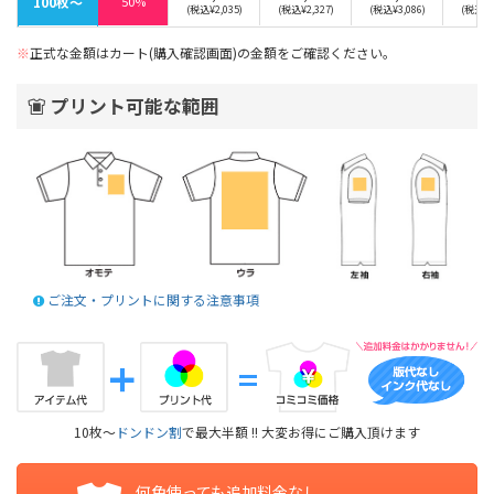
100枚〜
50%
(税込¥2,035)
(税込¥2,327)
(税込¥3,086)
(税込¥1
※
正式な金額はカート(購入確認画面)の金額をご確認ください。
プリント可能な範囲
ご注文・プリントに関する注意事項
10枚～
ドンドン割
で最大半額 !! 大変お得にご購入頂けます
何色使っても追加料金なし