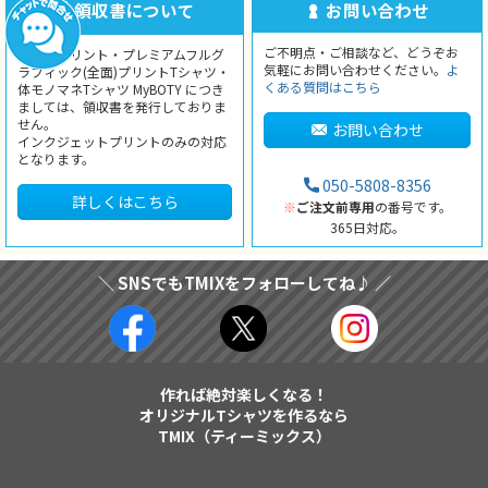
領収書について
お問い合わせ
ご不明点・ご相談など、どうぞお
シルクプリント・プレミアムフルグ
気軽にお問い合わせください。
よ
ラフィック(全面)プリントTシャツ・
くある質問はこちら
体モノマネTシャツ MyBOTY につき
ましては、領収書を発行しておりま
せん。
お問い合わせ
インクジェットプリントのみの対応
となります。
050-5808-8356
詳しくはこちら
※
ご注文前専用
の番号です。
365日対応。
＼ SNSでもTMIXをフォローしてね♪ ／
作れば絶対楽しくなる！
オリジナルTシャツを作るなら
TMIX（ティーミックス）