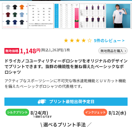
★ ★ ★ ★ ☆
5件のレビュー >
1,148
円
(税込1,262円)/1枚
無地価格
無地商品を購入
ドライカノコユーティリティーポロシャツをオリジナルのデザイン
でプリントできます。抜群の機能性を兼ね備えたベーシックなポ
ロシャツ
アクティブなスポーツシーンに不可欠な吸水速乾機能とＵＶカット機能
を備えたベーシックポロシャツの代表格です。
プリント最短出荷予定日
8
/
24
(
月
)
8
/
12
(
水
)
シルクプリント
インクジェット
※目安となります
\ 選べるプリント手法 ／