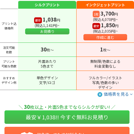
シルクプリント
インクジェットプリント
3,700
円
1枚
1,038
(税込4,070円)~
円
最安
プリント込
1,850
(税込1,141円)~
円
最安
価格例
(税込2,035円)~
お見積り
作成に進む
注文可能
30
1
枚〜
枚〜
枚数
片面あたり
無制限/色数による
プリント
5色まで
料金変動なし
可能な色数
単色デザイン
フルカラー/イラスト
おすすめ
文字/ロゴ
写真/色数の多い
デザイン例
デザイン
価格表を見る
30
＼
枚以上・片面5色までならシルクが安い! ／
最安￥
1,038
!! 今すぐ無料お見積り