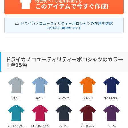
何色使っても追加料金なし
このアイテムで今すぐ作成!
ドライカノコユーティリティーポロシャツの在庫を確認
60分おきに自動更新されます
ドライカノコユーティリティーポロシャツのカラー
丨全15色
OXｸﾞﾚｰ
OXﾌﾞﾙｰ
インディゴ
オレンジ
コバルトブルー
ターコイズブルー
トロピカルピンク
ネイビー
バーガンディ
パープル