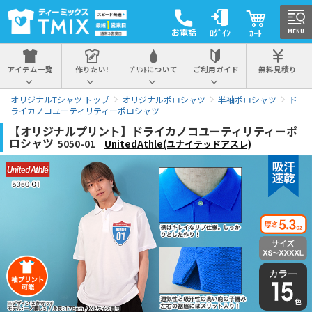
お電話
ﾛｸﾞｲﾝ
ｶｰﾄ
MENU
アイテム一覧
作りたい!
ﾌﾟﾘﾝﾄについて
ご利用ガイド
無料見積り
オリジナルTシャツ トップ
オリジナルポロシャツ
半袖ポロシャツ
ド
ライカノコユーティリティーポロシャツ
【オリジナルプリント】ドライカノコユーティリティーポ
ロシャツ
5050-01｜
UnitedAthle(ユナイテッドアスレ)