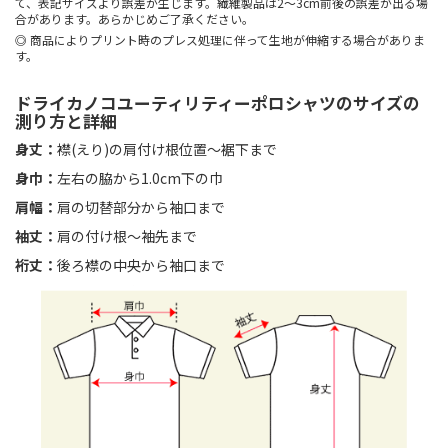
て、表記サイズより誤差が生じます。繊維製品は2～3cm前後の誤差が出る場
合があります。あらかじめご了承ください。
商品によりプリント時のプレス処理に伴って生地が伸縮する場合がありま
す。
ドライカノコユーティリティーポロシャツのサイズの
測り方と詳細
身丈：
襟(えり)の肩付け根位置〜裾下まで
身巾：
左右の脇から1.0cm下の巾
肩幅：
肩の切替部分から袖口まで
袖丈：
肩の付け根〜袖先まで
裄丈：
後ろ襟の中央から袖口まで