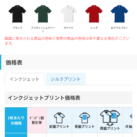
ブラック
ブリティッシュグリー
ホワイト
レッド
ロイヤルブルー
ン
画面に表示される商品の色味と実際の商品の色味は若干異なる場合がござい
ます。
価格表
インクジェット
シルクプリント
インクジェットプリント価格表
1枚あたり
ﾄﾞﾝﾄﾞﾝ割
割引率
の価格
前面プリント
背面プリント
片袖プ
両面プリント