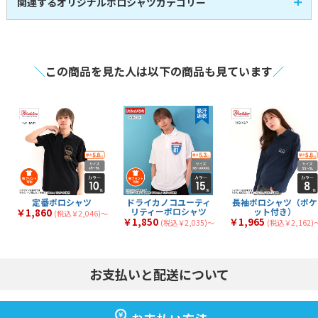
関連するオリジナルポロシャツカテゴリー
半袖ポロシャツ
長袖ポロシャツ
15
4
全
商品
全
商品
ポケット付きポロシャ
スポーツ（ドライ）ポ
11
12
全
商品
全
商品
ツ
ロシャツ
ボタンダウンポロシャ
スタッフユニフォーム
2
7
全
商品
全
商品
ツ
向けポロシャツ
＼
この商品を見た人は以下の商品も見ています
／
定番ポロシャツ
ドライカノコユーティ
長袖ポロシャツ（ポケ
リティーポロシャツ
ット付き）
￥1,860
(税込￥2,046)〜
￥1,850
￥1,965
(税込￥2,035)〜
(税込￥2,162)
お支払いと配送について