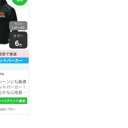
サイズ
110〜XXL
カラー
6
色
目安で発送
ットパーカー
0%
シーンにも最適
ットパーカー！
らかな心地良い
ツシーンに捉わ
ーン)プリント最安
にも重宝できる
込¥2,750)～