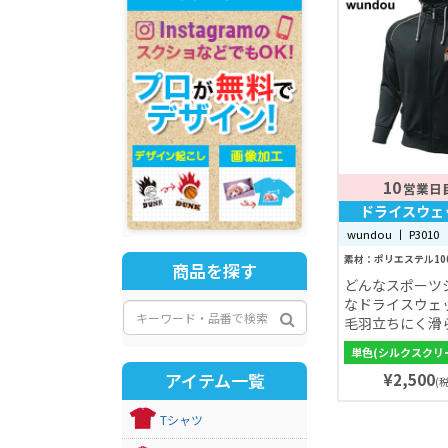
10
営業日
ドライスウェ
wundou 丨 P3010
素材：ポリエステル10
商品を探す
どんなスポーツ
なドライスウェ
毛羽立ちにく滑
着心地でスポー
単色(シルクスクリ
れず、普段使い
アイテム一覧
¥2,500
アイテム！
(税
Tシャツ