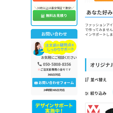
＼30枚以上は最安保証で激安!／
あなた好み
無料お見積り
ファッションア
で作ってみませ
お問い合わせ
インサポートしま
050-5808-8356
オリジナ
※
ご注文前専用
の番号です
365日対応
並べ替え
お問い合わせフォーム
24時間365日対応
絞り込み