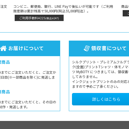
ご注文
コンビニ、郵便局、銀行、LINE Payで後払いが可能です（ご利用
商品
限度額は累計残高で50,000円(税込55,000円)迄）。
ご利用手数料¥225
(税込¥247)
お届けについて
領収書について
常商品
シルクプリント・プレミアムフルグ
ク(全面)プリントTシャツ・体モノマ
ツ MyBOTY につきましては、領収
時までにご注文いただくと、ご注文か
しておりません。
業日目(※一部商品を除く)に発送しま
インクジェットプリントのみの対応
ますので予めご了承ください。
日商品
詳しくはこちら
時までにご注文いただくと、その日の
制作・発送します。