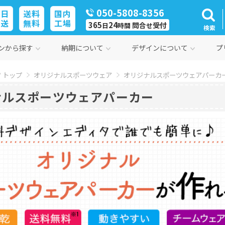
050-5808-8356
即日
送料
国内
発送
無料
工場
365
24
問合
受付
日
時間
せ
検索
ンから探す
納期について
デザインについて
プ
 トップ
オリジナルスポーツウェア
オリジナルスポーツウェアパーカ
ナルスポーツウェアパーカー