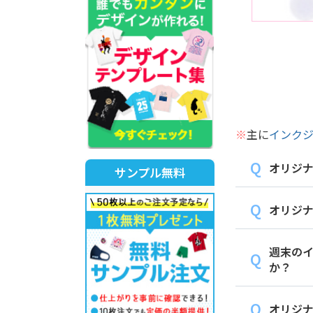
※
主に
インク
オリジ
サンプル無料
オリジナ
週末の
か？
オリジ