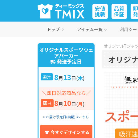
安値
品質
挑戦
保証
トップ
アイテム一覧
利用シー
オリジナルTシャツ
オリジナルスポーツウェ
アパーカー
オリジ
発送予定日
8
13
通常
月
日
(
木
)
＼即日対応商品なら／
8
10
即日
月
日
(
月
)
> お届け予定日(納期)はこちら
今すぐデザインする