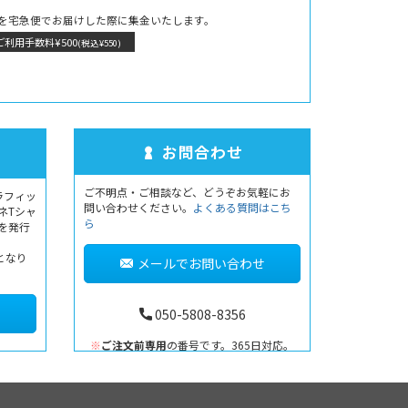
を宅急便でお届けした際に集金いたします。
ご利用手数料¥500
(税込¥550)
お問合わせ
ご不明点・ご相談など、どうぞお気軽にお
ラフィッ
問い合わせください。
よくある質問はこち
ネTシャ
ら
書を発行
となり
メールでお問い合わせ
050-5808-8356
※
ご注文前専用
の番号です。365日対応。