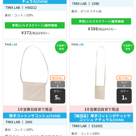
チュラル(tote)
TMIX LAB 丨 2380
TMIX LAB 丨 H50212
素材：ポリエステル他
素材：コットン100%
単色(シルクスクリーン)最安価格
単色(シルクスクリーン)最安価格
¥386
(税込¥424)～
¥372
(税込¥409)～
お見積り
お見積り
専用
専用
8.3
7.0
厚さ
oz
厚さ
oz
サイズ
サイズ
F
F
カラー
カラー
5
1
色
色
10
10
営業日目安で発送
営業日目安で発送
厚手コットンサコッシュ(tote)
【販促品】厚手コットンポケットサ
コッシュ ナチュラル(tote)
TMIX LAB 丨 2041
TMIX LAB 丨 E51032
素材：コットン100%
素材：コットン100%