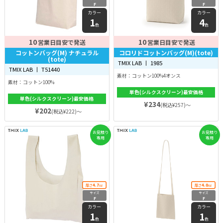
F
F
カラー
カラー
1
4
色
色
10
10
営業日目安で発送
営業日目安で発送
コットンバッグ(M) ナチュラル
コロリドコットンバッグ(M)(tote)
(tote)
TMIX LAB 丨 1985
TMIX LAB 丨 T51440
素材：コットン100%4オンス
素材：コットン100%
単色(シルクスクリーン)最安価格
単色(シルクスクリーン)最安価格
¥234
(税込¥257)～
¥202
(税込¥222)～
お見積り
お見積り
専用
専用
4.7
4.0
厚さ
oz
厚さ
oz
サイズ
サイズ
F
F
カラー
カラー
1
1
色
色