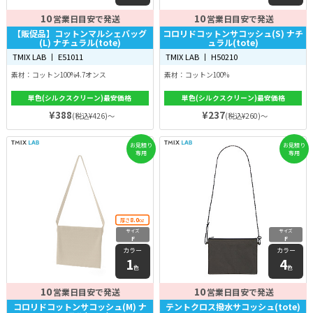
10
10
営業日目安で発送
営業日目安で発送
【販促品】コットンマルシェバッグ
コロリドコットンサコッシュ(S) ナチ
(L) ナチュラル(tote)
ュラル(tote)
TMIX LAB 丨 E51011
TMIX LAB 丨 H50210
素材：コットン100%4.7オンス
素材：コットン100%
単色(シルクスクリーン)最安価格
単色(シルクスクリーン)最安価格
¥388
¥237
(税込¥426)～
(税込¥260)～
お見積り
お見積り
専用
専用
8.0
厚さ
oz
サイズ
サイズ
F
F
カラー
カラー
1
4
色
色
10
10
営業日目安で発送
営業日目安で発送
コロリドコットンサコッシュ(M) ナ
テントクロス撥水サコッシュ(tote)