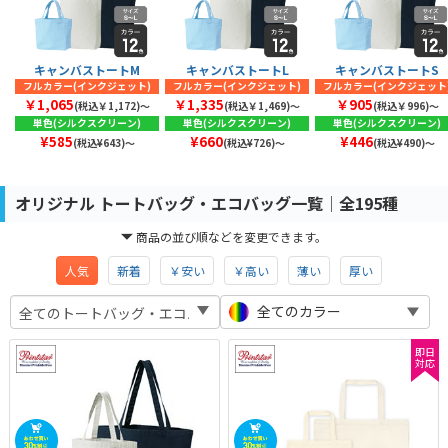
キャンバストートM
キャンバストートL
キャンバストートS
フルカラー(インクジェット)
フルカラー(インクジェット)
フルカラー(インクジェット
￥1,065
￥1,335
￥905
(税込￥1,172)〜
(税込￥1,469)〜
(税込￥996)〜
単色(シルクスクリーン)
単色(シルクスクリーン)
単色(シルクスクリーン)
¥585
¥660
¥446
(税込¥643)～
(税込¥726)～
(税込¥490)～
オリジナル トートバッグ・エコバッグ一覧│全195種
商品の並び順などを変更できます。
人気
新着
￥安い
￥高い
薄い
厚い
全てのカラー
即日
対応