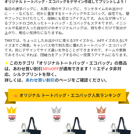
オリジナル トートバッグ・エコバッグをデザイン作成してプリントしよう！
毎日の通学バッグに、お買い物のサブバッグに、ランチタイムのお出かけ
に・・・などなど、何かと重宝するトートバッグやエコバッグ。自宅でも、壁
やフックにかけたりして、収納にも役立つアイテムです。 みんなが持ってい
るブランドロゴの入ったトートバッグ・エコバッグもステキですが、イニシ
ャルや名前が入った自分だけのオリジナルバッグは、持ち歩くだけで気分が
上がり、明るい気持ちになりますね。
TMIXでは、ちょっとしたお出かけに使えるSサイズから、A4サイズの入るLサ
イズまでご用意。キャンバス地で耐久性に優れたトートバッグ・エコバッグ
です。同じデザインでサイズ違いを作ることができますので、チームや家族
でおそろいにすれば、団結力をアップするのに一役買うアイテムになります。
★
このカテゴリ「オリジナルトートバッグ・エコバッグ」の商品
は、あわせ買い割引
30%OFF
が適用できます！※エディタ非対
応、シルクプリントを除く。
詳しくは、
あわせ買い割引
のページをご確認ください。
オリジナル トートバッグ・エコバッグ人気ランキング