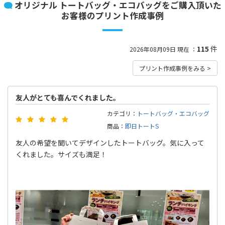
4
4
全
商品
全
商品
TRUSS
Printstar
サコッシュ・ショルダ
オリジナル トートバッグ・エコバッグをご購入頂いた
マルシェ
12
14
全
商品
全
商品
ー
トラス
プリントスター
お客様のプリント作成事例
TMIX LAB
115
件
2026年08月09日 現在 ：
ティーミックスラボ
プリント作成事例をみる >
友人がとても喜んでくれました。
カテゴリ：
トートバッグ・エコバッグ
商品：
即日トートS
友人の希望を聞いてデザインしたトートバッグ。気に入って
くれました。サイズも満足！