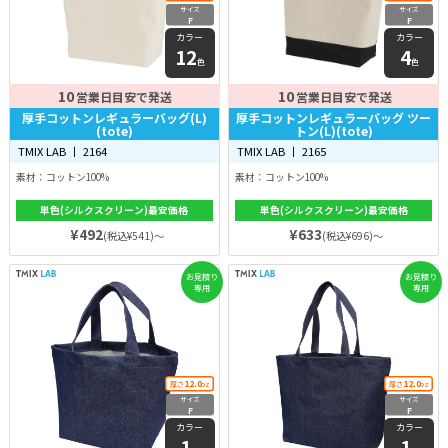
サイズ
サイズ
F
F
カラー
カラー
12
4
色
色
10
10
営業日目安で発送
営業日目安で発送
厚手コットンレギュラーバッグ(L)
厚手コットンレギュラーバッグ ツー
(tote)
トン(L)(tote)
TMIX LAB 丨 2164
TMIX LAB 丨 2165
素材：コットン100%
素材：コットン100%
単色(シルクスクリーン)最安価格
単色(シルクスクリーン)最安価格
¥492
¥633
(税込¥541)～
(税込¥696)～
お見積り
お見積り
専用
専用
12.0
12.0
厚さ
oz
厚さ
oz
サイズ
サイズ
F
F
カラー
カラー
1
1