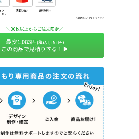
イン
洗濯に強い
送料無料※
トあり
※銀行振込・クレジットのみ
＼30枚以上からご注文限定／
最安1,083円
(税込1,191円)
この商品で見積りする！