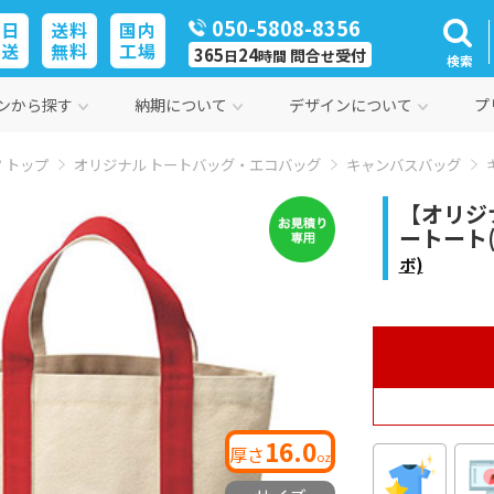
050-5808-8356
即日
送料
国内
発送
無料
工場
365
24
問合
受付
日
時間
せ
検索
ンから探す
納期について
デザインについて
プ
 トップ
オリジナル トートバッグ・エコバッグ
キャンバスバッグ
【オリジ
ートート(t
ボ)
16.0
厚さ
oz