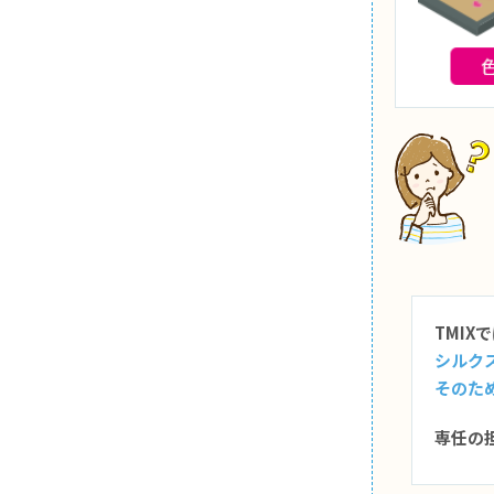
TMI
シルク
そのた
専任の