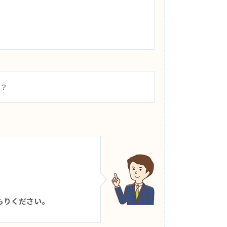
の？
。
もりください。