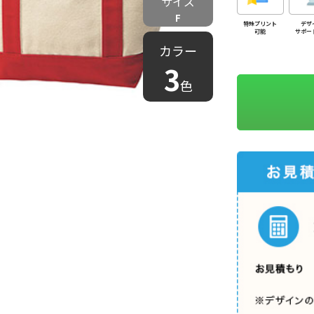
サイズ
F
特殊プリント
デザ
可能
サポー
カラー
3
色