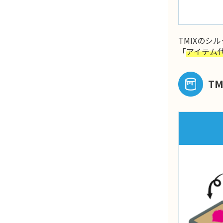
TMIXの
「
アイテム
T