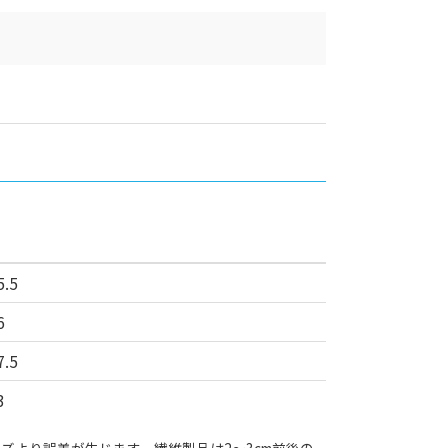
5.5
6
7.5
3
ズより誤差が生じます。繊維製品は2～3cm前後の