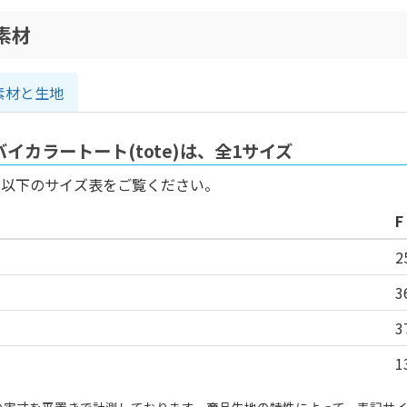
素材
素材と生地
イカラートート(tote)は、全1サイズ
、以下のサイズ表をご覧ください。
F
2
3
3
1
の実寸を平置きで計測しております。商品生地の特性によって、表記サイ