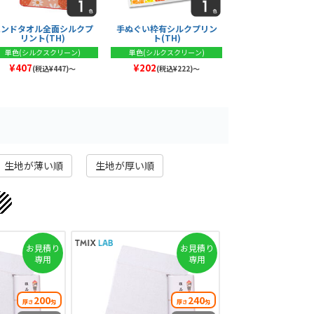
ハンドタオル全面シルクプ
手ぬぐい枠有シルクプリン
リント(TH)
ト(TH)
単色(シルクスクリーン)
単色(シルクスクリーン)
¥407
¥202
(税込¥447)～
(税込¥222)～
生地が薄い順
生地が厚い順
お見積り
お見積り
専用
専用
200
240
厚さ
匁
厚さ
匁