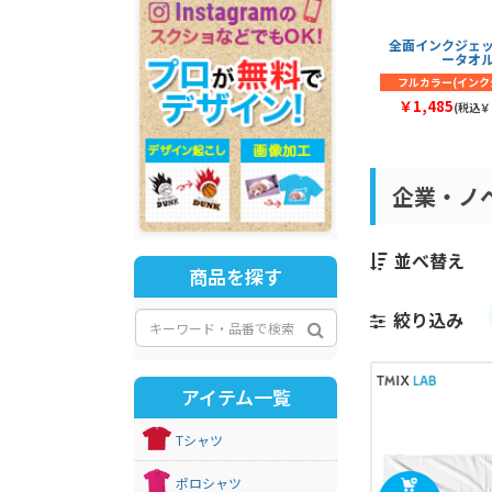
全面インクジェ
ータオ
フルカラー(インク
￥1,485
(税込￥1
企業・ノ
並べ替え
商品を探す
絞り込み
アイテム一覧
Tシャツ
ポロシャツ