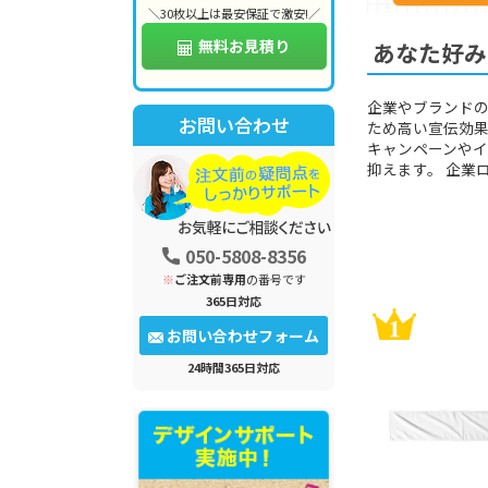
＼30枚以上は最安保証で激安!／
無料お見積り
あなた好み
企業やブランド
お問い合わせ
ため高い宣伝効果
キャンペーンや
抑えます。 企業
050-5808-8356
※
ご注文前専用
の番号です
365日対応
お問い合わせフォーム
24時間365日対応