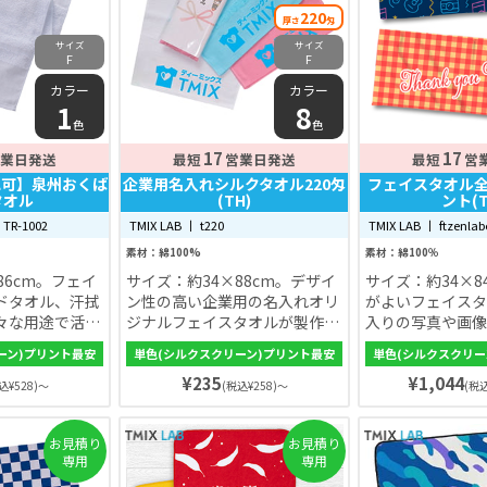
220
厚さ
匁
サイズ
サイズ
F
F
カラー
カラー
1
8
色
色
17
17
業日発送
最短
営業日発送
最短
営
れ可】泉州おくば
企業用名入れシルクタオル220匁
フェイスタオル
タオル
(TH)
ント(T
 TR-1002
TMIX LAB 丨 t220
TMIX LAB 丨 ftzenla
素材：綿100%
素材：綿100％
86cm。フェイ
サイズ：約34×88cm。デザイ
サイズ：約34×8
ドタオル、汗拭
ン性の高い企業用の名入れオリ
がよいフェイスタ
々な用途で活用
ジナルフェイスタオルが製作で
入りの写真や画像
ふわりと柔らか
きます。シルクスクリーン印刷
デザインを全面に
ーン)プリント最安
単色(シルクスクリーン)プリント最安
単色(シルクスクリー
れており、小さ
なので色ムラがなく、色落ちし
トしたタオルを1
¥235
¥1,044
タオルや汗拭き
にくい。手触りもよく、使い心
きます。
込¥528)～
(税込¥258)～
(税込
す。
地にもこだわっています。生地
の色もホワイト・サンドブル
お見積り
お見積り
ー・サーモン・ティーグリー
専用
専用
ン・サックス・イエロー・ゴー