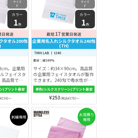
サイズ
サイズ
F
F
カラー
カラー
1
1
色
色
17
業日発送
最短
営業日発送
クタオル200匁
企業用名入れシルクタオル240匁
)
(TH)
TMIX LAB 丨 t240
素材：綿100%
8cm。企業用
サイズ：約34×90cm。高品質
ルフェイスタ
の企業用フェイスタオルが製作
で！高品質で理
できます。240匁で吸水性が高
フェイスタオ
く、ふわふわ手触り。シルクス
ン)プリント最安
単色(シルクスクリーン)プリント最安
。手触りがい
クリーン印刷で発色が良く、色
¥253
地にもこだわ
落ちもしにくいです。届いたら
¥236)～
(税込¥278)～
ントやノベル
即配ることができるように、
！
OPPに入れたり熨斗をつけたり
お見積り
して納品することも可能です。
刺繍専用
専用