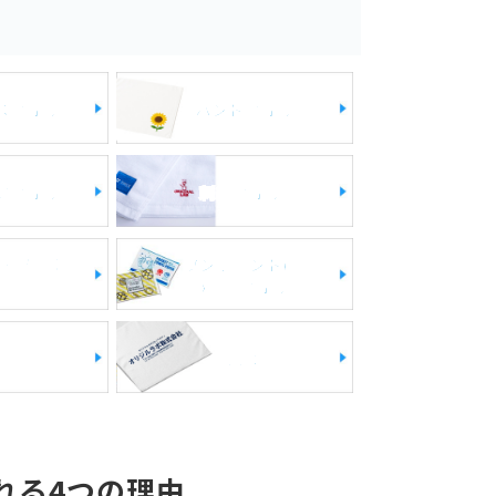
スタオル
ハンドタオル
ツタオル
刺繍タオル
チーム向け
ワンポイント(枠
有)印刷タオル
・体育祭
名入れ
れる4つの理由