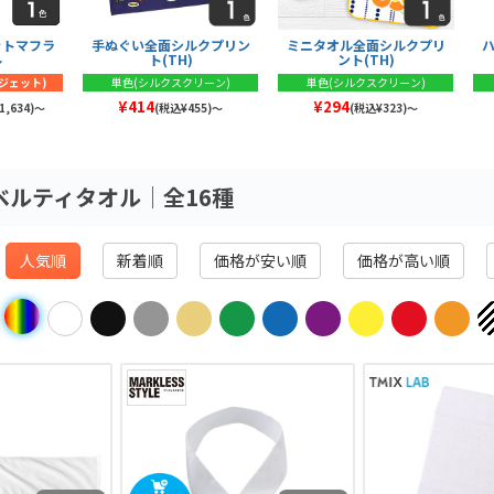
ットマフラ
手ぬぐい全面シルクプリン
ミニタオル全面シルクプリ
ル
ト(TH)
ント(TH)
ジェット)
単色(シルクスクリーン)
単色(シルクスクリーン)
¥414
¥294
,634)〜
(税込¥455)～
(税込¥323)～
ベルティタオル│全16種
人気順
新着順
価格が安い順
価格が高い順