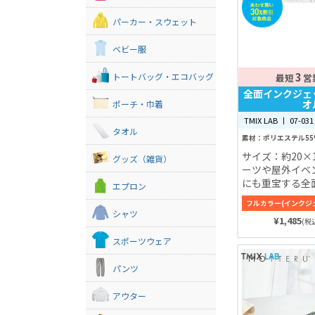
パーカー・スウェット
ベビー服
3
トートバッグ・エコバッグ
最短
営
全面インクジェ
オ
ポーチ・巾着
TMIX LAB 丨 07-031
タオル
素材：ポリエステル55
サイズ：約20×
グッズ（雑貨）
ーツや屋外イベ
にも重宝する全
エプロン
トマフラータオ
フルカラー(インクジ
マフラータオル
シャツ
¥1,485
で、ライブイベ
(税込
巻くことができ
スポーツウェア
ベントなら数枚
らず重宝するは
パンツ
全面にプリント
リジナルのかっ
アウター
マフラータオル