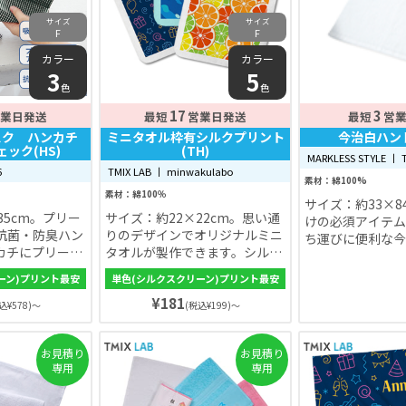
サイズ
サイズ
F
F
カラー
カラー
3
5
色
色
17
3
業日発送
最短
営業日発送
最短
営
ケスク ハンカチ
ミニタオル枠有シルクプリント
今治白ハン
ック(HS)
(TH)
MARKLESS STYLE 丨 T
6
TMIX LAB 丨 minwakulabo
素材：綿100%
素材：綿100％
サイズ：約33×8
35cm。プリー
サイズ：約22×22cm。思い通
けの必須アイテム
抗菌・防臭ハン
りのデザインでオリジナルミニ
ち運びに便利な今
カチにプリーツ
タオルが製作できます。シルク
ル
り目があり、簡
スクリーン印刷だから発色もよ
ーン)プリント最安
単色(シルクスクリーン)プリント最安
ことができま
く、選択しても色落ちしにく
¥181
い。生地の色もホワイト・ブル
込¥578)～
(税込¥199)～
ー・ピンク・イエロー・グリー
ンの5色から選べます。プレゼ
お見積り
お見積り
ントやお土産にも。
専用
専用