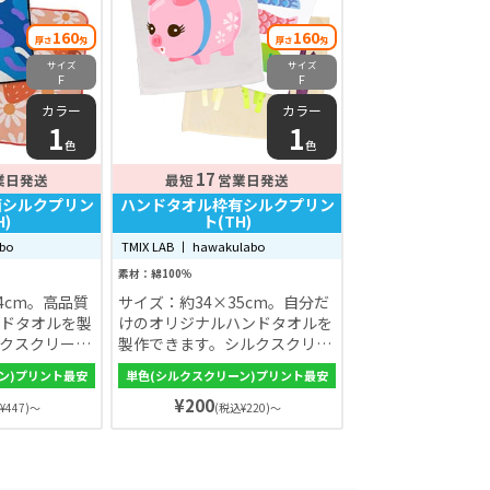
160
160
厚さ
匁
厚さ
匁
サイズ
サイズ
F
F
カラー
カラー
1
1
色
色
17
業日発送
最短
営業日発送
面シルクプリン
ハンドタオル枠有シルクプリン
H)
ト(TH)
abo
TMIX LAB 丨 hawakulabo
素材：綿100％
4cm。高品質
サイズ：約34×35cm。自分だ
ドタオルを製
けのオリジナルハンドタオルを
クスクリーン
製作できます。シルクスクリー
よく、洗って
ン印刷だから細かいデザインも
ン)プリント最安
単色(シルクスクリーン)プリント最安
。ふわふわな
思いのまま。洗っても色落ちし
¥200
抜群。持ち運
にくい。ふわふわな手触りで吸
¥447)～
(税込¥220)～
に畳めて便利
収力も抜群。持ち運びにもコン
企業のノベル
パクトに畳めて便利です。イベ
ントや企業のノベルティにも大
人気！