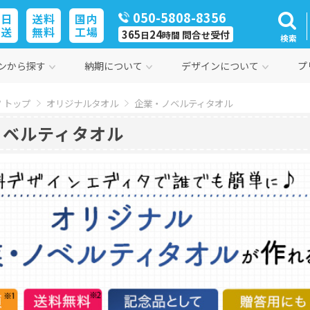
050-5808-8356
即日
送料
国内
発送
無料
工場
365
24
問合
受付
日
時間
せ
検索
ンから探す
納期について
デザインについて
プ
 トップ
オリジナルタオル
企業・ノベルティタオル
ノベルティタオル