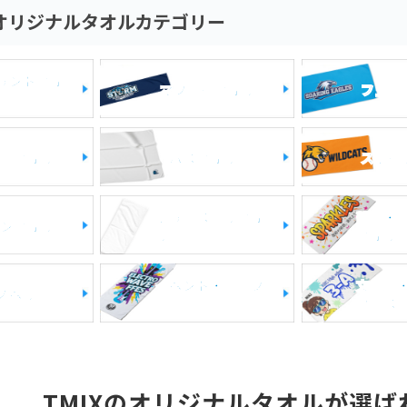
オリジナルタオルカテゴリー
リントタオ
マフラータオル
フェイ
チタオル
バスタオル
スポー
ポリエステルタオ
部活・
ンタオル
ル
タオル
イベント・ライブ
文化祭
ノベルティ
物販
クラス
TMIXのオリジナルタオルが選ば