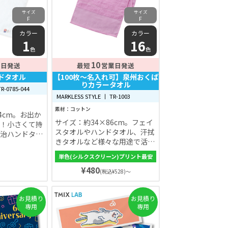
サイズ
サイズ
F
F
カラー
カラー
1
16
色
色
10
業日発送
最短
営業日発送
ドタオル
【100枚〜名入れ可】泉州おくば
りカラータオル
R-0785-044
MARKLESS STYLE 丨 TR-1003
素材：コットン
4cm。お出か
サイズ：約34×86cm。フェイ
！小さくて持
スタオルやハンドタオル、汗拭
治ハンドタオ
きタオルなど様々な用途で活用
いただけます。ふわりと柔らか
単色(シルクスクリーン)プリント最安
く、肌触りに優れており、小さ
¥480
なお子様のバスタオルや汗拭き
(税込¥528)～
にもおすすめです。
お見積り
お見積り
専用
専用