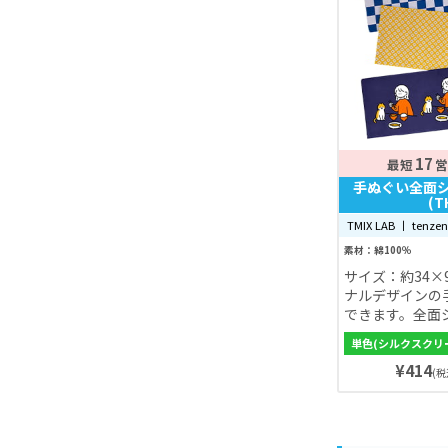
17
最短
営
手ぬぐい全面
(T
TMIX LAB 丨 tenze
素材：綿100％
サイズ：約34×
ナルデザインの
できます。全面
ン印刷だから想
単色(シルクスクリ
ンが表現できま
¥414
で熨斗やOPP
(税
るので、ノベル
め！