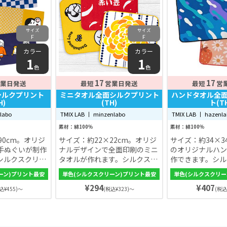
ルド・ピンクの8色から選べま
す。イベントやノベルティにも
おすすめ！
サイズ
サイズ
F
F
カラー
カラー
1
1
色
色
17
17
業日発送
最短
営業日発送
最短
営
シルクプリント
ミニタオル全面シルクプリント
ハンドタオル全
H)
(TH)
ト(T
nlabo
TMIX LAB 丨 minzenlabo
TMIX LAB 丨 hazenl
素材：綿100％
素材：綿100％
90cm。オリジ
サイズ：約22×22cm。オリジ
サイズ：約34×3
手ぬぐいが制作
ナルデザインで全面印刷のミニ
のオリジナルハン
シルクスクリー
タオルが作れます。シルクスク
作できます。シル
像通りのデザイ
リーンプリントで理想通りのデ
印刷だから発色も
ーン)プリント最安
単色(シルクスクリーン)プリント最安
単色(シルクスクリー
す。オプション
ザインが可能。手触りが気持ち
も色落ちしにくい
¥294
¥407
に入れて納品でき
いい高品質のミニタオルです。
手触りで吸収力も
込¥455)～
(税込¥323)～
(税込
ティにもおすす
びにもコンパクト
です。イベントや
ティにも大人気！