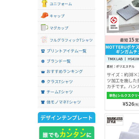
ができます！
ユニフォーム
キャップ
マグカップ
15
最短
営
フルグラフィックTシャツ
MOTTERUポ
プリントアイテム一覧
ギンガムチェ
TMIX LAB 丨 HS410
ブランド一覧
素材：ポリエステル
おすすめランキング
サイズ：約38×
ツ加工を施した
クラスTシャツ
カチです。ハン
チームTシャツ
加工を施した折
単色(シルクスクリ
単に折りたたむ
体モノマネTシャツ
¥526
す。
(税
デザインテンプレート