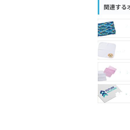
関連する
全面プ
ル
ハンカ
コット
企業・