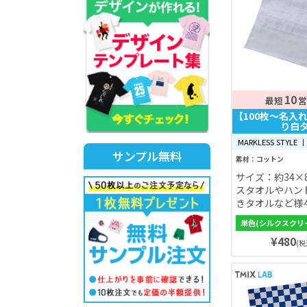
10
最短
営
【100枚〜名入
り白
MARKLESS STYLE 丨
サンプル無料
素材：コットン
サイズ：約34×
スタオルやハン
きタオルなど様
いただけます。
単色(シルクスクリ
く、肌触りに優
¥480
なお子様のバス
(税
にもおすすめで