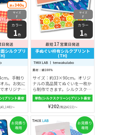
340
厚さ
匁
サイズ
サイズ
F
F
カラー
カラー
1
1
色
色
17
業日発送
最短
営業日発送
全面シルクプリ
手ぬぐい枠有シルクプリント
H)
(TH)
bo
TMIX LAB 丨 tenwakulabo
素材：綿100％
4cm。手触り
サイズ：約33×90cm。オリジ
オル。お気に
ナルの高品質てぬぐいを一枚か
でオリジナル
ら制作できます。シルクスクリ
シルクプリン
ーン印刷だから細かいデザイン
ン)プリント最安
単色(シルクスクリーン)プリント最安
枚から製作で
も思い通り。高級感があって上
¥202
品な仕上がりです。オプション
¥1,148)～
(税込¥222)～
で文字入れや、熨斗やOPPに入
れて納品もできます。
お見積り
お見積り
専用
専用