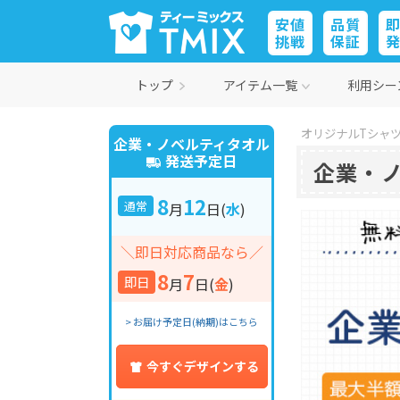
安値
品質
挑戦
保証
トップ
アイテム一覧
利用シー
オリジナルTシャツ
企業・ノベルティタオル
発送予定日
企業・
8
12
通常
月
日
(
水
)
＼即日対応商品なら／
8
7
即日
月
日
(
金
)
> お届け予定日(納期)はこちら
今すぐデザインする