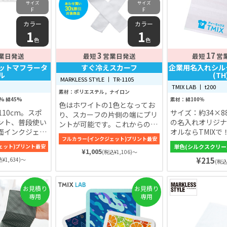
サイズ
サイズ
F
F
カラー
カラー
1
1
色
色
3
17
業日発送
最短
営業日発送
最短
営
ットマフラータ
すぐ冷えスカーフ
企業用名入れシル
ル
(TH
MARKLESS STYLE 丨 TR-1105
TMIX LAB 丨 t200
素材：ポリエステル，ナイロン
% 綿45%
素材：綿100％
色はホワイトの1色となってお
110cm。スポ
サイズ：約34×8
り、スカーフの片側の端にプリ
ント、普段使い
の名入れオリジナ
ントが可能です。これからの暑
面インクジェッ
オルならTMIX
い季節、熱中症対策アイテムと
フルカラー(インクジェット)プリント最安
ルです。細長い
想的なオリジナル
して、スポーツイベントの参加
ェット)プリント最安
単色(シルクスクリー
になっているの
ルを製作できます
¥1,005
記念品や屋外開催のイベントノ
(税込¥1,106)～
¥215
ントなどで首に
¥1,634)～
い毛足で、使い心
ベルティなど、さまざまなシー
(税込
ます！屋外のイ
っています。イベ
ンでご活用できること間違いな
あってもかさば
ティにもおすすめ
しです！
お見積り
お見積り
ずです♪ タオル
専用
専用
できるため、オ
こいいデザイン
を作成すること