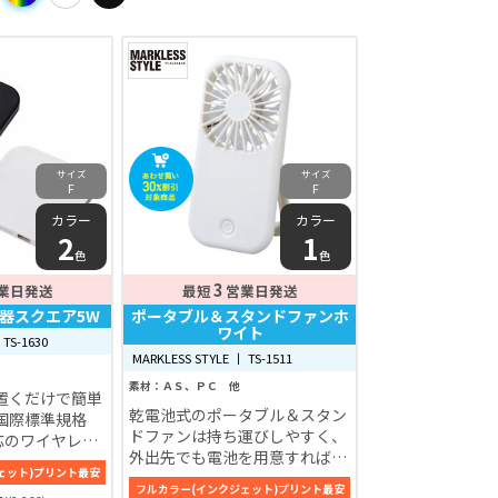
サイズ
サイズ
F
F
カラー
カラー
2
1
色
色
3
業日発送
最短
営業日発送
器スクエア5W
ポータブル＆スタンドファンホ
ワイト
 TS-1630
MARKLESS STYLE 丨 TS-1511
素材：ＡＳ、ＰＣ 他
置くだけで簡単
乾電池式のポータブル＆スタン
国際標準規格
ドファンは持ち運びしやすく、
対応のワイヤレス
外出先でも電池を用意すればす
充電器の高さは
ェット)プリント最安
ぐ使えるのでアウトドアイベン
、アイテム自体
フルカラー(インクジェット)プリント最安