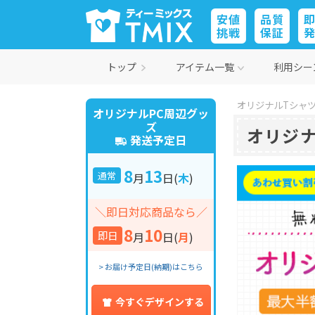
安値
品質
挑戦
保証
トップ
アイテム一覧
利用シー
オリジナルTシャツ
オリジナルPC周辺グッ
ズ
オリジナ
発送予定日
8
13
通常
月
日
(
木
)
＼即日対応商品なら／
8
10
即日
月
日
(
月
)
> お届け予定日(納期)はこちら
今すぐデザインする