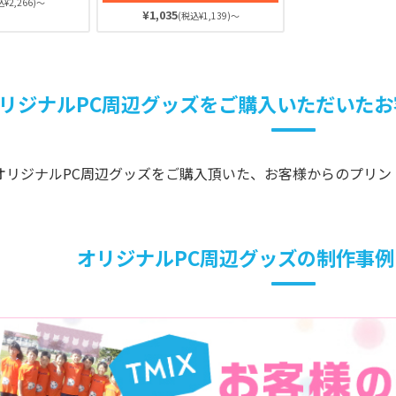
トの定番アイテムです♪※単4
ないためデスク
¥2,266)～
¥1,035
電池3本対応（別売）
(税込¥1,139)～
イドに置いても
魔になりにくい
ね♪
リジナルPC周辺グッズをご購入いただいた
でオリジナルPC周辺グッズをご購入頂いた、お客様からのプリン
！
オリジナルPC周辺グッズの制作事