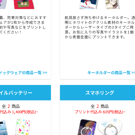
着、防寒対策などにおすす
肌見放さず持ち歩けるキーホルダー。
ェアが1枚から作成できま
明とホワイトのアクリル素材のキーホル
前や写真などをプリントし
ダーからレーザータイプの3タイプご用
てください！
意。お気に入りの写真やイラストを1個
から表面全面にプリントできます。
ドッグウェアの商品一覧 >>
キーホルダーの商品一覧 >
イルバッテリー
スマホリング
全
2
商品
全
2
商品
込み 1,400円(税込)~
プリント代込み 635円(税込)~