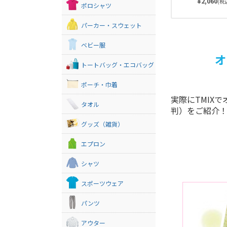
¥2,060
に無駄な装飾が
(税込
ポロシャツ
や棚、ベッドサ
インテリアの邪
パーカー・スウェット
のがいいですよ
ベビー服
オ
トートバッグ・エコバッグ
ポーチ・巾着
実際にTMIX
タオル
判）をご紹介
グッズ（雑貨）
エプロン
シャツ
スポーツウェア
パンツ
アウター