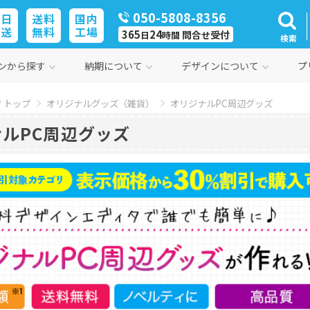
050-5808-8356
即日
送料
国内
発送
無料
工場
365
24
問合
受付
日
時間
せ
検索
ンから探す
納期について
デザインについて
プ
 トップ
オリジナルグッズ（雑貨）
オリジナルPC周辺グッズ
ルPC周辺グッズ