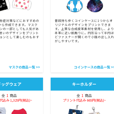
粉症対策などにおすすめの
普段持ち歩くコインケースに1つからオ
から作成できます。マスク
リジナルのデザインをプリントできま
ンの一部としても人気があ
す。上質な合成皮革素材を使用し、より
思いのデザインをプリント
本革に近い肌触りに。円形沿って半円ほ
ョンとして楽しむのもおす
どファスナーが開くので小銭の出し入
がしやすいです。
マスクの商品一覧 >>
コインケースの商品一覧 >
ドッグウェア
キーホルダー
全
1
商品
全
1
商品
込み 1,325円(税込)~
プリント代込み 665円(税込)~