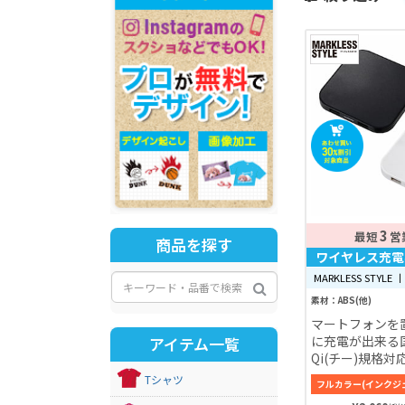
3
最短
営
商品を探す
ワイヤレス充電
MARKLESS STYLE 丨
素材：ABS(他)
マートフォンを
に充電が出来る
アイテム一覧
Qi(チー)規格
充電器なので、
Tシャツ
フルカラー(インクジ
約9mmと薄く