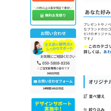
＼30枚以上は最安保証で激安!／
あなた好み
無料お見積り
プレゼントやノベ
なブランドのロゴ
お問い合わせ
だけのオリジナル
です♪
★
このカテゴリ
詳しくは、
あ
050-5808-8356
※
ご注文前専用
の番号です
365日対応
オリジナ
お問い合わせフォーム
24時間365日対応
並べ替え
絞り込み