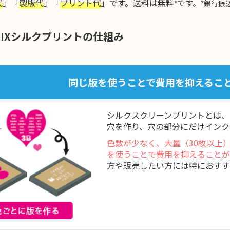
代
」「
製版代
」「
プリント代
」です。送料は無料
です。
*
*銀行振
MIXシルクプリントの仕組み
同じ版を使うことで費用を抑えるこ
シルクスクリーンプリントとは、
穴を作り、穴の部分にだけインク
色数が少なく、大量（30枚以上
を使うことで費用を抑えることが
方や販売したい方には特におすす