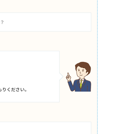
の？
。
もりください。