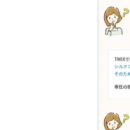
TMI
シルク
そのた
専任の