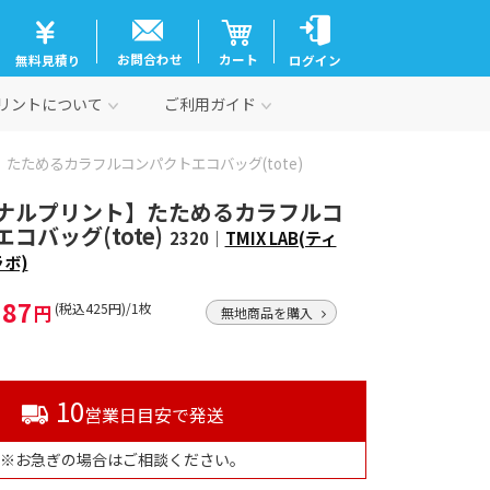
お問合わせ
カート
無料見積り
ログイン
リントについて
ご利用ガイド
たためるカラフルコンパクトエコバッグ(tote)
ナルプリント】たためるカラフルコ
コバッグ(tote)
2320｜
TMIX LAB(ティ
ボ)
387
円
(税込425円)/1枚
無地商品を購入
10
営業日目安で発送
※お急ぎの場合はご相談ください。