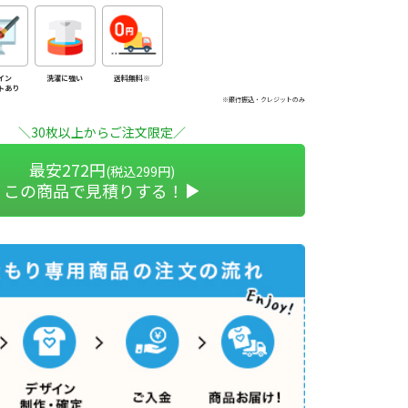
イン
洗濯に強い
送料無料※
トあり
※銀行振込・クレジットのみ
＼30枚以上からご注文限定／
最安272円
(税込299円)
この商品で見積りする！