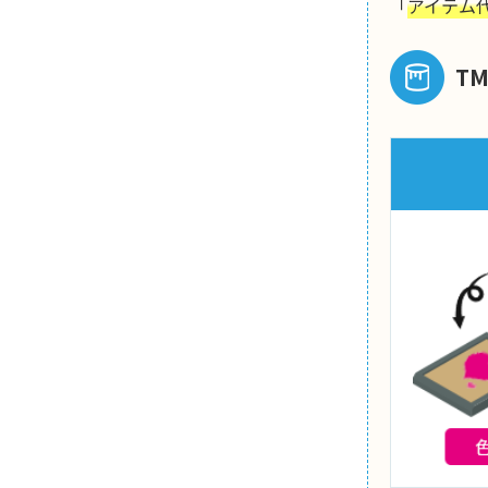
「
アイテム
T