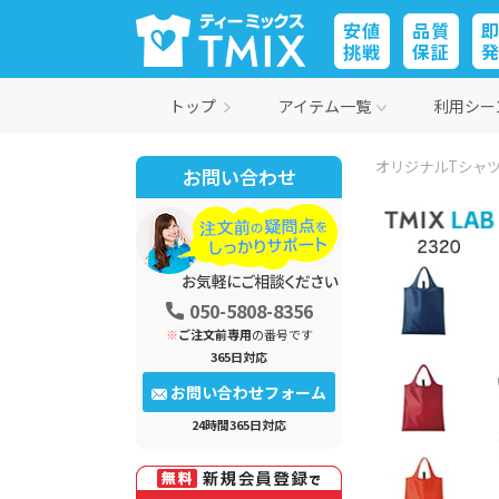
安値
品質
挑戦
保証
トップ
アイテム一覧
利用シー
オリジナルTシャツ
お問い合わせ
050-5808-8356
※
ご注文前専用
の番号です
365日対応
お問い合わせフォーム
24時間365日対応