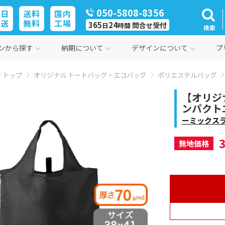
050-5808-8356
即日
送料
国内
発送
無料
工場
365
24
問合
受付
日
時間
せ
検索
ンから探す
納期について
デザインについて
プ
 トップ
オリジナル トートバッグ・エコバッグ
ポリエステルバッグ
【オリジ
ンパクトエ
ーミックスラ
無地価格