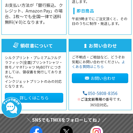
送します。
お支払い方法が「銀行振込、ク
レジット、Amazon Pay」の場
即日商品
合、1枚〜でも全国一律で送料
午前9時までにご注文頂くと、その
無料(￥0)となります。
日のうちに制作・発送します。
領収書について
お問い合わせ
ご不明点・ご相談など、どうぞお
シルクプリント・プレミアムフルグ
気軽にお問い合わせください。
よ
ラフィック(全面)プリントTシャツ・
くある質問はこちら
体モノマネTシャツ MyBOTY につき
ましては、領収書を発行しておりま
せん。
お問い合わせ
インクジェットプリントのみの対応
となります。
050-5808-8356
詳しくはこちら
※
ご注文前専用
の番号です。
365日対応。
＼ SNSでもTMIXをフォローしてね♪ ／