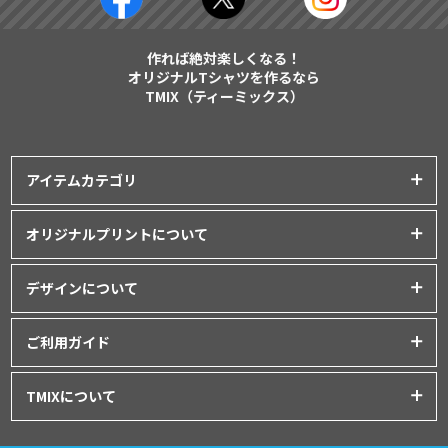
作れば絶対楽しくなる！
オリジナルTシャツを作るなら
TMIX（ティーミックス）
アイテムカテゴリ
プリントアイテム一覧
オリジナルプリントについて
Tシャツ
│
クラスTシャツ
プリント品質について
ポロシャツ
│
スポーツウェア
デザインについて
インクジェットプリント
パーカー・スウェット
│
ベビー服
オリジナルTシャツの作り方
シルクスクリーンプリント
ご利用ガイド
バッグ・ポーチ
│
タオル
│
エプロン
Tシャツデザインのテンプレート
昇華転写プリント
シャツ
│
ユニフォーム
│
パンツ
初めてご利用の方へ
デザインシミュレーター
TMIXについて
フルグラフィックプリント
アウター
│
つなぎ
お支払いについて
データ入稿について
刺繍プリント
プライバシーポリシー
グッズ
│
マグカップ・ボトル
│
キャップ
ドンドン割について