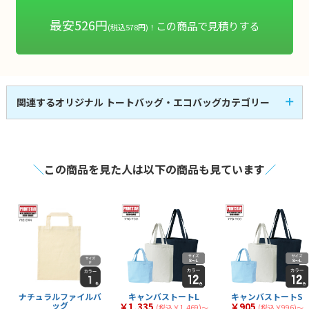
最安526円
この商品で見積りする
(税込578円)！
関連するオリジナル トートバッグ・エコバッグカテゴリー
キャンバスバッグ
コットンバッグ
53
58
全
商品
全
商品
不織布バッグ
ポリエステルバッグ
25
31
全
商品
全
商品
デニムバッグ
タイベックバッグ
3
1
全
商品
全
商品
＼
この商品を見た人は以下の商品も見ています
／
ナイロンバッグ
その他素材バッグ
1
21
全
商品
全
商品
マチなし
マチあり
30
117
全
商品
全
商品
小判抜き
ナップサック
4
4
全
商品
全
商品
サコッシュ・ショルダ
マルシェ
12
14
全
商品
全
商品
ー
ナチュラルファイルバ
キャンバストートL
キャンバストートS
ッグ
￥1,335
￥905
(税込￥1,469)〜
(税込￥996)〜