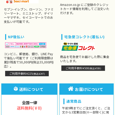
Amazon.co.jp にご登録のクレジッ
トカード情報を利用してご注文いた
セブン-イレブン、ローソン、ファミ
だけます。
リーマート、ミニストップ、デイリ
ーヤマザキ、セイコーマートでのお
支払いが可能です。
NP後払い
宅急便コレクト(着払い)
コンビニ、郵便局、銀行、LINE Pay
商品を宅急便でお届けした際に集金
で後払い可能です（ご利用限度額は
いたします。
累計残高で50,000円(税込55,000円)
迄）。
ご利用手数料¥500
(税込¥550)
ご利用手数料¥225
(税込¥247)
送料について
お届けについて
通常商品
全国一律
送料無料(￥0)
午前9時までにご注文頂くと、ご注
文から3営業日目(※一部除く)に発