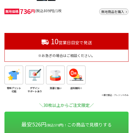
736
円
(税込809円)/1枚
無地価格
無地商品を購入
10
営業日目安で発送
※お急ぎの場合はご相談ください。
特殊プリント
デザイン
洗濯に強い
送料無料※
可能
サポートあり
※銀行振込・クレジットのみ
＼30枚以上からご注文限定／
最安526円
この商品で見積りする
(税込578円)！