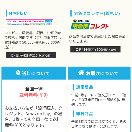
NP後払い
宅急便コレクト(着払い)
コンビニ、郵便局、銀行、LINE Pay
商品を宅急便でお届けした際に集金
で後払い可能です（ご利用限度額は
いたします。
累計残高で50,000円(税込55,000円)
迄）。
ご利用手数料¥500
(税込¥550)
ご利用手数料¥225
(税込¥247)
送料について
お届けについて
通常商品
全国一律
送料無料(￥0)
午前9時までにご注文頂くと、ご注
文から3営業日目(※一部除く)に発
送します。
お支払い方法が「銀行振込、ク
レジット、Amazon Pay」の場
即日商品
合、1枚〜でも全国一律で送料
午前9時までにご注文頂くと、その
無料(￥0)となります。
日のうちに制作・発送します。