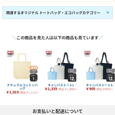
関連するオリジナル トートバッグ・エコバッグカテゴリー
キャンバスバッグ
コットンバッグ
53
58
全
商品
全
商品
不織布バッグ
ポリエステルバッグ
25
31
全
商品
全
商品
デニムバッグ
タイベックバッグ
3
1
全
商品
全
商品
＼
この商品を見た人は以下の商品も見ています
／
ナイロンバッグ
その他素材バッグ
1
21
全
商品
全
商品
マチなし
マチあり
30
117
全
商品
全
商品
小判抜き
ナップサック
4
4
全
商品
全
商品
サコッシュ・ショルダ
マルシェ
12
14
全
商品
全
商品
ー
ナチュラルコットンバ
キャンバストートL
キャンバストートS
ッグ
￥1,335
￥905
(税込￥1,469)〜
(税込￥996)〜
￥1,010
(税込￥1,111)〜
お支払いと配送について