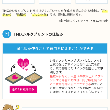
TMIXのシルクプリントでオリジナルTシャツを作成する際にかかる料金は「
アイ
テム代
」「
製版代
」「
プリント代
」です。送料は無料
です。
※
※銀行振込、クレジットカード支払いの場合
TMIXシルクプリントの仕組み
同じ版を使うことで費用を抑えることができる
シルクスクリーンプリントとは、メッシ
ュ状の版にデザインに合わせた穴を作
り、穴の部分にだけインクを落として印
刷します。
色数が少なく、大量（40枚以上）にプリ
ントする場合であれば、同じ版を使うこ
とで費用を抑えることができる
ので、と
にかく大量に作りたい方や販売したい方
には特におすすめのプリント方法です！