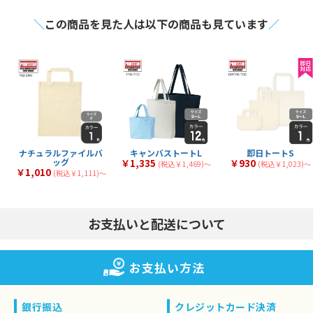
25
31
全
商品
全
商品
デニムバッグ
タイベックバッグ
3
1
全
商品
全
商品
＼
この商品を見た人は以下の商品も見ています
／
ナイロンバッグ
その他素材バッグ
1
21
全
商品
全
商品
マチなし
マチあり
30
117
全
商品
全
商品
小判抜き
ナップサック
4
4
全
商品
全
商品
サコッシュ・ショルダ
マルシェ
12
14
全
商品
全
商品
ー
ナチュラルファイルバ
キャンバストートL
即日トートS
ッグ
￥1,335
￥930
(税込￥1,469)〜
(税込￥1,023)〜
￥1,010
(税込￥1,111)〜
お支払いと配送について
お支払い方法
銀行振込
クレジットカード決済