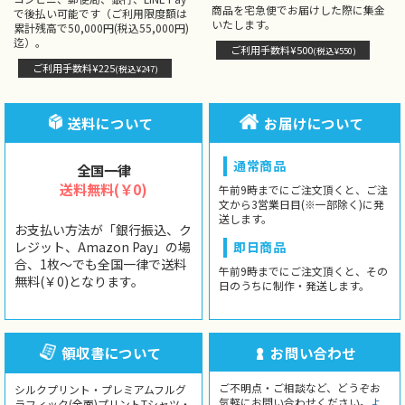
商品を宅急便でお届けした際に集金
で後払い可能です（ご利用限度額は
いたします。
累計残高で50,000円(税込55,000円)
迄）。
ご利用手数料¥500
(税込¥550)
ご利用手数料¥225
(税込¥247)
送料について
お届けについて
通常商品
全国一律
送料無料(￥0)
午前9時までにご注文頂くと、ご注
文から3営業日目(※一部除く)に発
送します。
お支払い方法が「銀行振込、ク
レジット、Amazon Pay」の場
即日商品
合、1枚〜でも全国一律で送料
午前9時までにご注文頂くと、その
無料(￥0)となります。
日のうちに制作・発送します。
領収書について
お問い合わせ
ご不明点・ご相談など、どうぞお
シルクプリント・プレミアムフルグ
気軽にお問い合わせください。
よ
ラフィック(全面)プリントTシャツ・