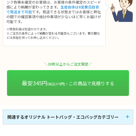
ンク色等未確定のお客様は、お客様の条件確定のスピード
感により納期が変わってきます。
生産自体は6営業日目安
で発送まで可能
です。発送できる状態まではお客様と弊社
の間での確認事項や検討中事項が少ないほど早くお届けが
可能です。
※特急料金は別途かかります。
※ご注文の条件によって納期が変わる可能性もございます。繁忙期な
どは余裕を持ってお申し込みください。
＼30枚以上からご注文限定／
最安345円
この商品で見積りする
(税込379円)！
関連するオリジナル トートバッグ・エコバッグカテゴリー
キャンバスバッグ
コットンバッグ
53
58
全
商品
全
商品
不織布バッグ
ポリエステルバッグ