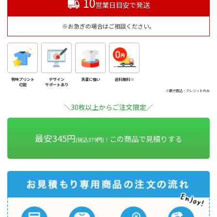
10
営業日目安で発送
※お急ぎの場合はご相談ください。
特殊プリント
デザイン
洗濯に強い
送料無料※
可能
サポートあり
※銀行振込・クレジットのみ
＼30枚以上からご注文限定／
最安345円
この商品で見積りする
(税込379円)！