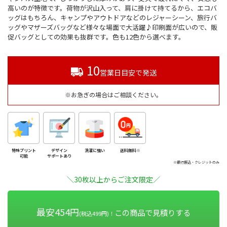
高いのが特徴です。荷物が沢山入って、肩に掛けて持てるから、エコバ
ッグはもちろん、キャンプやアウトドアなどのレジャーシーン、旅行バ
ッグやマザーズバッグなど様々な場面で大活躍♪印刷面が広いので、販
促バッグとしての効果も抜群です。色も12色から選べます。
10
営業日目安で発送
※お急ぎの場合はご相談ください。
特殊プリント
デザイン
洗濯に強い
送料無料※
可能
サポートあり
※銀行振込・クレジットのみ
＼30枚以上からご注文限定／
最安454円
この商品で見積りする
(税込499円)！