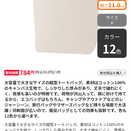
11.0
厚さ
oz
サイズ
F
カラー
12
色
784
円
(税込862円)/1枚
無地価格
無地商品を購入
大容量で大きなサイズの縦型トートバッグ。素材はコットン100％
のキャンバス生地で、しっかりした厚みがあり、丈夫で破れにく
く、質感も高いのが特徴です。荷物が沢山入って、肩に掛けて持て
るから、エコバッグはもちろん、キャンプやアウトドアなどのレ
ジャーシーン、旅行バッグやマザーズバッグなど様々な場面で大活
躍♪印刷面が広いので、販促バッグとしての効果も抜群です。色も
12色から選べます。
大容量で大きなサイズの縦型トートバッグ。素材はコットン100％のキ
ャンバス生地で、しっかりした厚みがあり、丈夫で破れにくく、質感も