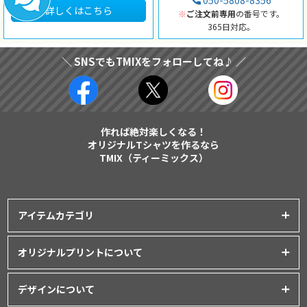
050-5808-8356
詳しくはこちら
※
ご注文前専用
の番号です。
365日対応。
＼ SNSでもTMIXをフォローしてね♪ ／
作れば絶対楽しくなる！
オリジナルTシャツを作るなら
TMIX（ティーミックス）
アイテムカテゴリ
プリントアイテム一覧
オリジナルプリントについて
Tシャツ
│
クラスTシャツ
プリント品質について
ポロシャツ
│
スポーツウェア
デザインについて
インクジェットプリント