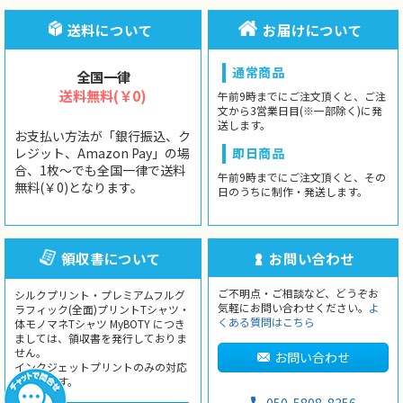
送料について
お届けについて
通常商品
全国一律
送料無料(￥0)
午前9時までにご注文頂くと、ご注
文から3営業日目(※一部除く)に発
送します。
お支払い方法が「銀行振込、ク
レジット、Amazon Pay」の場
即日商品
合、1枚〜でも全国一律で送料
午前9時までにご注文頂くと、その
無料(￥0)となります。
日のうちに制作・発送します。
領収書について
お問い合わせ
ご不明点・ご相談など、どうぞお
シルクプリント・プレミアムフルグ
気軽にお問い合わせください。
よ
ラフィック(全面)プリントTシャツ・
くある質問はこちら
体モノマネTシャツ MyBOTY につき
ましては、領収書を発行しておりま
せん。
お問い合わせ
インクジェットプリントのみの対応
となります。