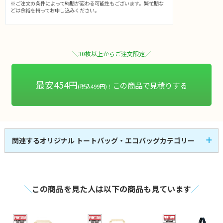
※ご注文の条件によって納期が変わる可能性もございます。繁忙期な
どは余裕を持ってお申し込みください。
＼30枚以上からご注文限定／
最安454円
この商品で見積りする
(税込499円)！
関連するオリジナル トートバッグ・エコバッグカテゴリー
キャンバスバッグ
コットンバッグ
53
58
全
商品
全
商品
不織布バッグ
ポリエステルバッグ
25
31
全
商品
全
商品
デニムバッグ
タイベックバッグ
3
1
全
商品
全
商品
＼
この商品を見た人は以下の商品も見ています
／
ナイロンバッグ
その他素材バッグ
1
21
全
商品
全
商品
マチなし
マチあり
30
117
全
商品
全
商品
小判抜き
ナップサック
4
4
全
商品
全
商品
サコッシュ・ショルダ
マルシェ
12
14
全
商品
全
商品
ー