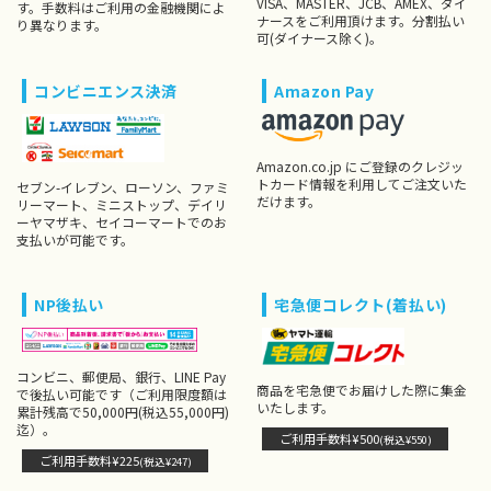
VISA、MASTER、JCB、AMEX、ダイ
す。手数料はご利用の金融機関によ
ナースをご利用頂けます。分割払い
り異なります。
可(ダイナース除く)。
コンビニエンス決済
Amazon Pay
Amazon.co.jp にご登録のクレジッ
トカード情報を利用してご注文いた
セブン-イレブン、ローソン、ファミ
だけます。
リーマート、ミニストップ、デイリ
ーヤマザキ、セイコーマートでのお
支払いが可能です。
NP後払い
宅急便コレクト(着払い)
コンビニ、郵便局、銀行、LINE Pay
商品を宅急便でお届けした際に集金
で後払い可能です（ご利用限度額は
いたします。
累計残高で50,000円(税込55,000円)
迄）。
ご利用手数料¥500
(税込¥550)
ご利用手数料¥225
(税込¥247)