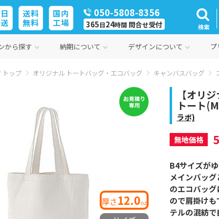
050-5808-8356
即日
送料
国内
発送
無料
工場
365
24
問合
受付
日
時間
せ
検索
ンから探す
納期について
デザインについて
プ
 トップ
オリジナル トートバッグ・エコバッグ
キャンバスバッグ
【オリジ
トート(ML)
ラボ)
無地価格
B4サイズが
メインバッグ
のエコバッグ
12.0
ので肩掛けも
厚さ
oz
テルの混紡で