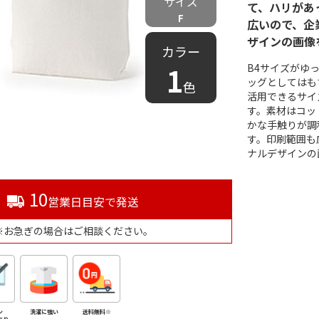
サイズ
て、ハリがあ
F
広いので、企
ザインの画像
カラー
1
B4サイズがゆ
ッグとしてはも
色
活用できるサイ
す。素材はコッ
かな手触りが調
す。印刷範囲も
ナルデザインの
10
営業日目安で発送
※お急ぎの場合はご相談ください。
ン
洗濯に強い
送料無料※