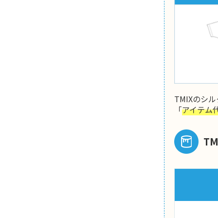
TMIXの
「
アイテム
T