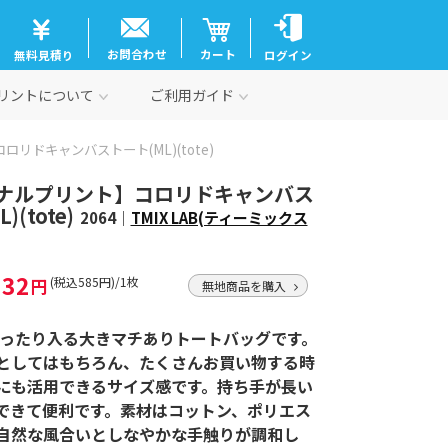
お問合わせ
カート
無料見積り
ログイン
リントについて
ご利用ガイド
コロリドキャンバストート(ML)(tote)
ナルプリント】コロリドキャンバス
(tote)
2064｜
TMIX LAB(ティーミックス
532
円
(税込585円)/1枚
無地商品を購入
ゆったり入る大きマチありトートバッグです。
としてはもちろん、たくさんお買い物する時
にも活用できるサイズ感です。持ち手が長い
できて便利です。素材はコットン、ポリエス
自然な風合いとしなやかな手触りが調和し