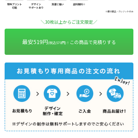
特殊プリント
デザイン
洗濯に強い
送料無料※
可能
サポートあり
※銀行振込・クレジットのみ
＼30枚以上からご注文限定／
最安519円
この商品で見積りする
(税込570円)！