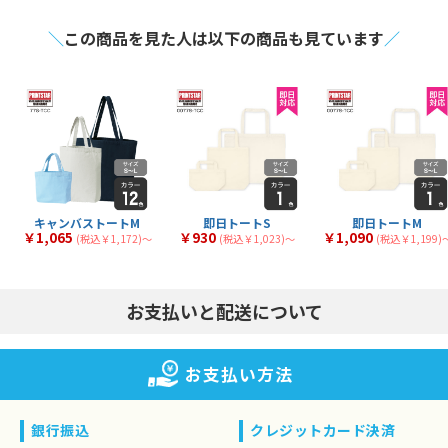
25
31
全
商品
全
商品
デニムバッグ
タイベックバッグ
3
1
全
商品
全
商品
＼
この商品を見た人は以下の商品も見ています
／
ナイロンバッグ
その他素材バッグ
1
21
全
商品
全
商品
マチなし
マチあり
30
117
全
商品
全
商品
小判抜き
ナップサック
4
4
全
商品
全
商品
サコッシュ・ショルダ
マルシェ
12
14
全
商品
全
商品
ー
キャンバストートM
即日トートS
即日トートM
￥1,065
￥930
￥1,090
(税込￥1,172)〜
(税込￥1,023)〜
(税込￥1,199)
お支払いと配送について
お支払い方法
銀行振込
クレジットカード決済