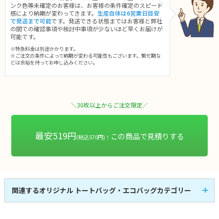
ンク色等未確定のお客様は、お客様の条件確定のスピード
感により納期が変わってきます。
生産自体は6営業日目安
で発送まで可能
です。発送できる状態まではお客様と弊社
の間での確認事項や検討中事項が少ないほど早くお届けが
可能です。
※特急料金は別途かかります。
※ご注文の条件によって納期が変わる可能性もございます。繁忙期な
どは余裕を持ってお申し込みください。
＼30枚以上からご注文限定／
最安519円
この商品で見積りする
(税込570円)！
関連するオリジナル トートバッグ・エコバッグカテゴリー
キャンバスバッグ
コットンバッグ
53
58
全
商品
全
商品
不織布バッグ
ポリエステルバッグ