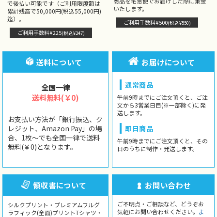
商品を宅急便でお届けした際に集金
で後払い可能です（ご利用限度額は
いたします。
累計残高で50,000円(税込55,000円)
迄）。
ご利用手数料¥500
(税込¥550)
ご利用手数料¥225
(税込¥247)
送料について
お届けについて
通常商品
全国一律
送料無料(￥0)
午前9時までにご注文頂くと、ご注
文から3営業日目(※一部除く)に発
送します。
お支払い方法が「銀行振込、ク
レジット、Amazon Pay」の場
即日商品
合、1枚〜でも全国一律で送料
午前9時までにご注文頂くと、その
無料(￥0)となります。
日のうちに制作・発送します。
領収書について
お問い合わせ
ご不明点・ご相談など、どうぞお
シルクプリント・プレミアムフルグ
気軽にお問い合わせください。
よ
ラフィック(全面)プリントTシャツ・