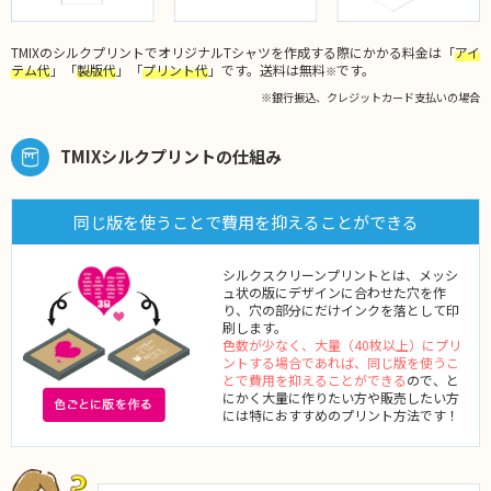
TMIXのシルクプリントでオリジナルTシャツを作成する際にかかる料金は「
アイ
テム代
」「
製版代
」「
プリント代
」です。送料は無料
です。
※
※銀行振込、クレジットカード支払いの場合
TMIXシルクプリントの仕組み
同じ版を使うことで費用を抑えることができる
シルクスクリーンプリントとは、メッシ
ュ状の版にデザインに合わせた穴を作
り、穴の部分にだけインクを落として印
刷します。
色数が少なく、大量（40枚以上）にプリ
ントする場合であれば、同じ版を使うこ
とで費用を抑えることができる
ので、と
にかく大量に作りたい方や販売したい方
には特におすすめのプリント方法です！