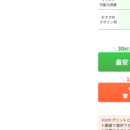
可能な色数
おすすめ
デザイン例
30
＼
枚
最安
1
＼
※DTFプリント
ト画面で選択で