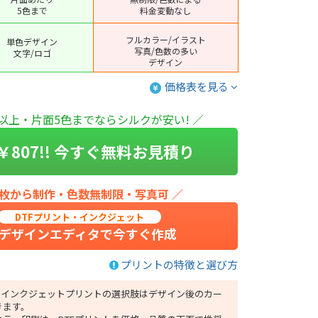
5色まで
料金変動なし
フルカラー/イラスト
単色デザイン
写真/色数の多い
文字/ロゴ
デザイン
価格表を見る
以上・片面5色までならシルクが安い! ／
￥
807
!! 今すぐ無料お見積り
枚から制作・色数無制限・写真可 ／
DTFプリント・インクジェット
デザインエディタで今すぐ作成
プリントの特徴と選び方
とインクジェットプリントの選択肢はデザイン後のカー
きます。