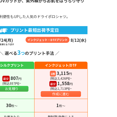
のUVカットが、紫外線からお肌をばっちり守り
利便性もUPした人気のドライポロシャツ。
プリント最短出荷予定日
/
24
(
月
)
8
/
12
(
水
)
インクジェット・DTFプリント
目安となります
3
＼ 選べる
つ
のプリント手法 ／
シルクプリント
インクジェット/DTF
3,115
円
1枚
807
(税込3,426円)~
円
最安
1,558
(税込887円)~
円
最安
お見積り
(税込1,713円)~
作成に進む
30
1
枚〜
枚〜
片面あたり
無制限/色数による