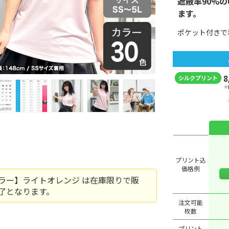
遮蔽率90%
ます。
ポケット付きで
8
シルクプリント
※
プリント込
価格例
ラー】ライトオレンジ は在庫限りで販
了となります。
注文可能
枚数
プリント