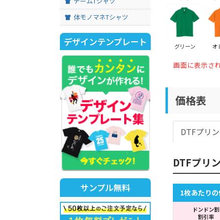
チームTシャツ
体モノマネTシャツ
デザインテンプレート
グリーン
オ
画面に表示さ
価格表
DTFプリ
DTFプリ
サンプル無料
1枚あたりの
ドンドン割
割引率