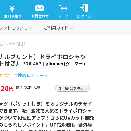
お問合わせ
カート
無料見積り
ログイン
リントについて
ご利用ガイド
（ポケット付き）
ナルプリント】ドライポロシャツ
ト付き）
330-AVP｜
glimmer(グリマー)
★ ☆
1件のレビュー >
720
円
(税込792円)/1枚
無地商品を購入
ャツ（ポケット付き）をオリジナルのデザイ
できます。吸汗速乾で人気のドライポロシャ
がついて利便性アップ！さらにUVカット機能
のもうれしいポイント。UPF20機能、紫外線