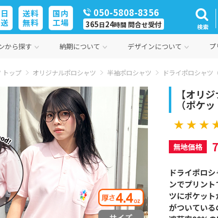
050-5808-8356
即日
送料
国内
発送
無料
工場
365
24
問合
受付
日
時間
せ
検索
ンから探す
納期について
デザインについて
プ
 トップ
オリジナルポロシャツ
半袖ポロシャツ
ドライポロシャツ
【オリジ
（ポケッ
★ ★ ★ 
無地価格
ドライポロシ
ンでプリント
ツにポケット
がついている