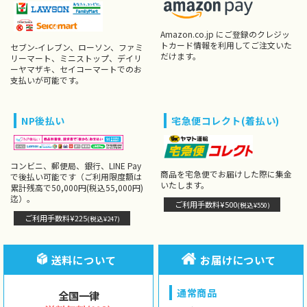
Amazon.co.jp にご登録のクレジッ
トカード情報を利用してご注文いた
セブン-イレブン、ローソン、ファミ
だけます。
リーマート、ミニストップ、デイリ
ーヤマザキ、セイコーマートでのお
支払いが可能です。
NP後払い
宅急便コレクト(着払い)
コンビニ、郵便局、銀行、LINE Pay
商品を宅急便でお届けした際に集金
で後払い可能です（ご利用限度額は
いたします。
累計残高で50,000円(税込55,000円)
迄）。
ご利用手数料¥500
(税込¥550)
ご利用手数料¥225
(税込¥247)
送料について
お届けについて
通常商品
全国一律