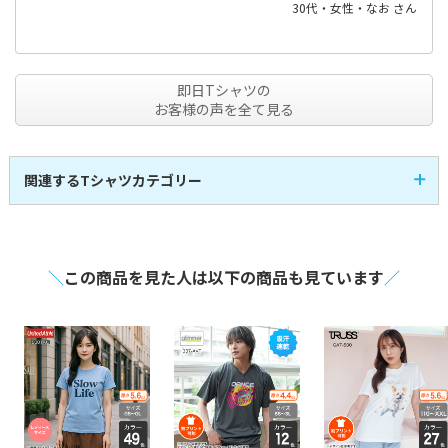
30代・女性・なお さん
即日Tシャツの
お客様の声を全て見る
関連するTシャツカテゴリー
半袖Tシャツ
即日発送Tシャツ
107
3
全
商品
全
商品
レディースTシャツ
キッズTシャツ
14
17
全
商品
全
商品
アパレル・お洒落Tシ
スポーツTシャツ
21
30
全
商品
全
商品
ャツ
＼
この商品を見た人は以下の商品も見ています
／
長袖Tシャツ
激安Tシャツ
41
7
全
商品
全
商品
VネックTシャツ
UネックTシャツ
4
1
全
商品
全
商品
大きいサイズのTシャ
ポケット付きTシャツ
4
30
全
商品
全
商品
ツ
綿100%のTシャツ
メンズTシャツ
44
59
全
商品
全
商品
シルクスクリーンTシ
タンクトップ
6
8
全
商品
全
商品
ャツ
フルグラフィックTシ
トライブレンドTシャ
1
1
全
商品
全
商品
ャツ
ツ
マックスウェイトTシ
七分袖Tシャツ
7
2
全
商品
全
商品
ャツ
スリムフィットTシャ
厚手Tシャツ
3
40
全
商品
全
商品
ツ
薄手Tシャツ
中厚Tシャツ
34
39
全
商品
全
商品
文化祭・体育祭Tシャ
イベント向けTシャツ