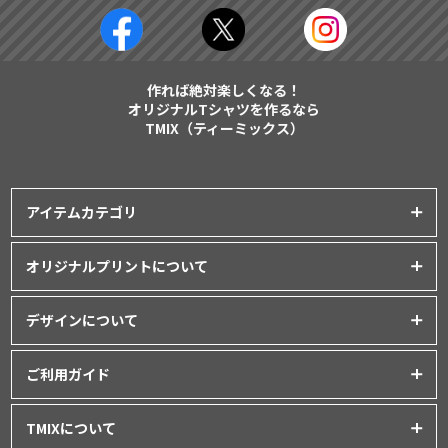
作れば絶対楽しくなる！
オリジナルTシャツを作るなら
TMIX（ティーミックス）
アイテムカテゴリ
プリントアイテム一覧
オリジナルプリントについて
Tシャツ
│
クラスTシャツ
プリント品質について
ポロシャツ
│
スポーツウェア
デザインについて
インクジェットプリント
パーカー・スウェット
│
ベビー服
オリジナルTシャツの作り方
シルクスクリーンプリント
ご利用ガイド
バッグ・ポーチ
│
タオル
│
エプロン
Tシャツデザインのテンプレート
昇華転写プリント
シャツ
│
ユニフォーム
│
パンツ
初めてご利用の方へ
デザインシミュレーター
TMIXについて
フルグラフィックプリント
アウター
│
つなぎ
お支払いについて