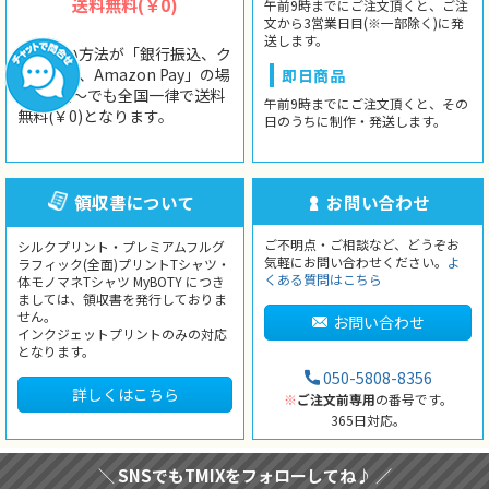
送料無料(￥0)
午前9時までにご注文頂くと、ご注
文から3営業日目(※一部除く)に発
送します。
お支払い方法が「銀行振込、ク
レジット、Amazon Pay」の場
即日商品
合、1枚〜でも全国一律で送料
午前9時までにご注文頂くと、その
無料(￥0)となります。
日のうちに制作・発送します。
領収書について
お問い合わせ
ご不明点・ご相談など、どうぞお
シルクプリント・プレミアムフルグ
気軽にお問い合わせください。
よ
ラフィック(全面)プリントTシャツ・
くある質問はこちら
体モノマネTシャツ MyBOTY につき
ましては、領収書を発行しておりま
せん。
お問い合わせ
インクジェットプリントのみの対応
となります。
050-5808-8356
詳しくはこちら
※
ご注文前専用
の番号です。
365日対応。
＼ SNSでもTMIXをフォローしてね♪ ／