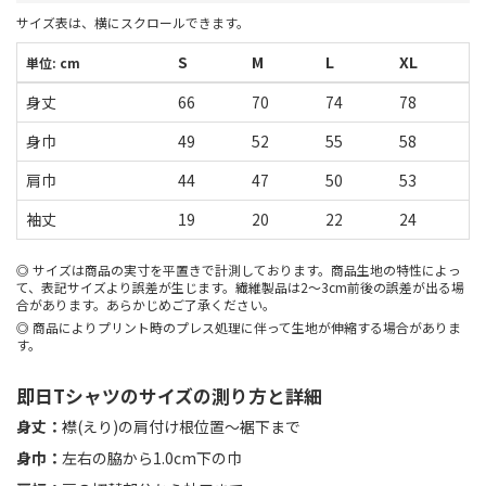
サイズ表は、横にスクロールできます。
S
M
L
XL
単位: cm
身丈
66
70
74
78
身巾
49
52
55
58
肩巾
44
47
50
53
袖丈
19
20
22
24
サイズは商品の実寸を平置きで計測しております。商品生地の特性によっ
て、表記サイズより誤差が生じます。繊維製品は2～3cm前後の誤差が出る場
合があります。あらかじめご了承ください。
商品によりプリント時のプレス処理に伴って生地が伸縮する場合がありま
す。
即日Tシャツのサイズの測り方と詳細
身丈：
襟(えり)の肩付け根位置〜裾下まで
身巾：
左右の脇から1.0cm下の巾