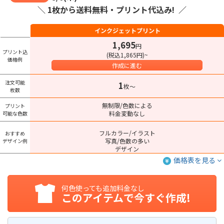
＼ 1枚から送料無料・プリント代込み! ／
インクジェットプリント
1,695
円
プリント込
(税込1,865円)~
価格例
作成に進む
注文可能
1
枚〜
枚数
無制限/色数による
プリント
料金変動なし
可能な色数
フルカラー/イラスト
おすすめ
写真/色数の多い
デザイン例
デザイン
価格表を見る
何色使っても追加料金なし
このアイテムで今すぐ作成!