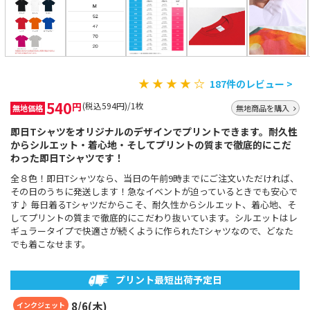
★ ★ ★ ★ ☆
187件のレビュー >
540
円
(税込594円)/1枚
無地価格
無地商品を購入
即日Tシャツをオリジナルのデザインでプリントできます。耐久性
からシルエット・着心地・そしてプリントの質まで徹底的にこだ
わった即日Tシャツです！
全８色！即日Tシャツなら、当日の午前9時までにご注文いただければ、
その日のうちに発送します！急なイベントが迫っているときでも安心で
す♪ 毎日着るTシャツだからこそ、耐久性からシルエット、着心地、そ
してプリントの質まで徹底的にこだわり抜いています。シルエットはレ
ギュラータイプで快適さが続くように作られたTシャツなので、どなた
でも着こなせます。
プリント最短出荷予定日
8
/
6
(
木
)
インクジェット