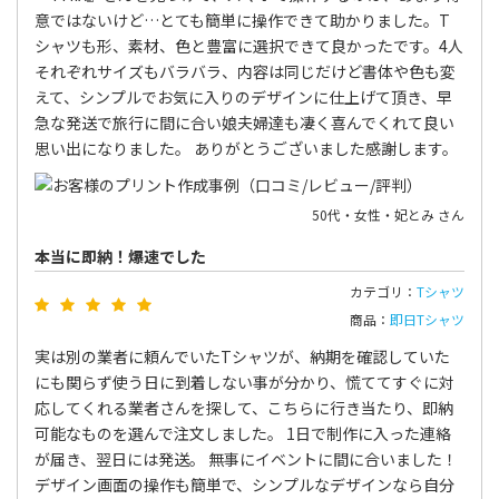
意ではないけど…とても簡単に操作できて助かりました。T
シャツも形、素材、色と豊富に選択できて良かったです。4人
それぞれサイズもバラバラ、内容は同じだけど書体や色も変
えて、シンプルでお気に入りのデザインに仕上げて頂き、早
急な発送で旅行に間に合い娘夫婦達も凄く喜んでくれて良い
思い出になりました。 ありがとうございました感謝します。
50代・女性・妃とみ さん
本当に即納！爆速でした
カテゴリ：
Tシャツ
商品：
即日Tシャツ
実は別の業者に頼んでいたTシャツが、納期を確認していた
にも関らず使う日に到着しない事が分かり、慌ててすぐに対
応してくれる業者さんを探して、こちらに行き当たり、即納
可能なものを選んで注文しました。 1日で制作に入った連絡
が届き、翌日には発送。 無事にイベントに間に合いました！
デザイン画面の操作も簡単で、シンプルなデザインなら自分