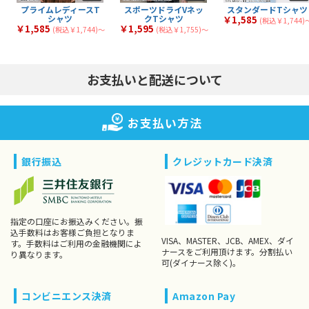
14
18
全
商品
全
商品
ツ
プライムレディースT
スポーツドライVネッ
スタンダードTシャツ
シャツ
クTシャツ
￥1,585
(税込￥1,744)
￥1,585
￥1,595
(税込￥1,744)〜
(税込￥1,755)〜
お支払いと配送について
お支払い方法
銀行振込
クレジットカード決済
指定の口座にお振込みください。振
込手数料はお客様ご負担となりま
VISA、MASTER、JCB、AMEX、ダイ
す。手数料はご利用の金融機関によ
ナースをご利用頂けます。分割払い
り異なります。
可(ダイナース除く)。
コンビニエンス決済
Amazon Pay