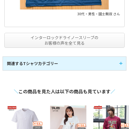
30代・男性・國士無双 さん
インターロックドライノースリーブの
お客様の声を全て見る
関連するTシャツカテゴリー
半袖Tシャツ
即日発送Tシャツ
107
3
全
商品
全
商品
レディースTシャツ
キッズTシャツ
14
17
全
商品
全
商品
アパレル・お洒落Tシ
スポーツTシャツ
21
30
全
商品
全
商品
ャツ
＼
この商品を見た人は以下の商品も見ています
／
長袖Tシャツ
激安Tシャツ
41
7
全
商品
全
商品
VネックTシャツ
UネックTシャツ
4
1
全
商品
全
商品
大きいサイズのTシャ
ポケット付きTシャツ
4
30
全
商品
全
商品
ツ
綿100%のTシャツ
メンズTシャツ
44
59
全
商品
全
商品
シルクスクリーンTシ
タンクトップ
6
8
全
商品
全
商品
ャツ
フルグラフィックTシ
トライブレンドTシャ
1
1
全
商品
全
商品
ャツ
ツ
マックスウェイトTシ
七分袖Tシャツ
7
2
全
商品
全
商品
ャツ
スリムフィットTシャ