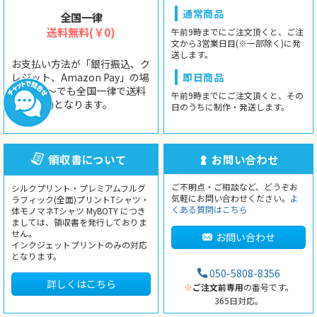
通常商品
全国一律
送料無料(￥0)
午前9時までにご注文頂くと、ご注
文から3営業日目(※一部除く)に発
送します。
お支払い方法が「銀行振込、ク
レジット、Amazon Pay」の場
即日商品
合、1枚〜でも全国一律で送料
午前9時までにご注文頂くと、その
無料(￥0)となります。
日のうちに制作・発送します。
領収書について
お問い合わせ
ご不明点・ご相談など、どうぞお
シルクプリント・プレミアムフルグ
気軽にお問い合わせください。
よ
ラフィック(全面)プリントTシャツ・
くある質問はこちら
体モノマネTシャツ MyBOTY につき
ましては、領収書を発行しておりま
せん。
お問い合わせ
インクジェットプリントのみの対応
となります。
050-5808-8356
詳しくはこちら
※
ご注文前専用
の番号です。
365日対応。