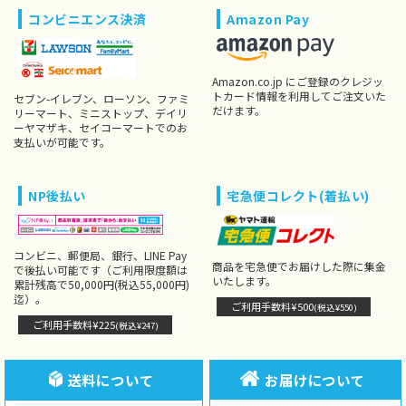
コンビニエンス決済
Amazon Pay
Amazon.co.jp にご登録のクレジッ
トカード情報を利用してご注文いた
セブン-イレブン、ローソン、ファミ
だけます。
リーマート、ミニストップ、デイリ
ーヤマザキ、セイコーマートでのお
支払いが可能です。
NP後払い
宅急便コレクト(着払い)
コンビニ、郵便局、銀行、LINE Pay
商品を宅急便でお届けした際に集金
で後払い可能です（ご利用限度額は
いたします。
累計残高で50,000円(税込55,000円)
迄）。
ご利用手数料¥500
(税込¥550)
ご利用手数料¥225
(税込¥247)
送料について
お届けについて