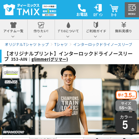
お電話
ﾛｸﾞｲﾝ
ｶｰﾄ
MENU
アイテム一覧
作りたい!
ﾌﾟﾘﾝﾄについて
ご利用ガイド
無料見積り
オリジナルTシャツ トップ
Tシャツ
インターロックドライノースリーブ
【オリジナルプリント】インターロックドライノースリー
ブ
353-AIN｜
glimmer(グリマー)