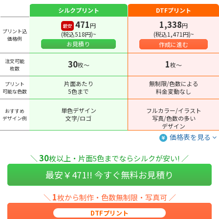
シルクプリント
DTFプリント
471
1,338
円
円
最安
プリント込
(税込518円)~
(税込1,471円)~
価格例
お見積り
作成に進む
注文可能
30
1
枚〜
枚〜
枚数
片面あたり
無制限/色数による
プリント
5色まで
料金変動なし
可能な色数
単色デザイン
フルカラー/イラスト
おすすめ
文字/ロゴ
写真/色数の多い
デザイン例
デザイン
価格表を見る
30
＼
枚以上・片面5色までならシルクが安い! ／
最安￥
471
!! 今すぐ無料お見積り
1
＼
枚から制作・色数無制限・写真可 ／
DTFプリント