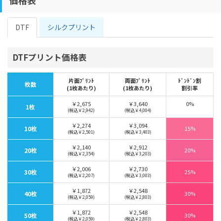
DTF
シルクプリント
DTFプリント価格表
片面ﾌﾟﾘﾝﾄ
両面ﾌﾟﾘﾝﾄ
ﾄﾞﾝﾄﾞﾝ割
枚数
(1枚あたり)
(1枚あたり)
割引率
￥2,675
￥3,640
0%
1枚
(税込￥2,942)
(税込￥4,004)
￥2,274
￥3,094
10枚
15%
(税込￥2,501)
(税込￥3,403)
￥2,140
￥2,912
20枚
20%
(税込￥2,354)
(税込￥3,203)
￥2,006
￥2,730
30枚
25%
(税込￥2,207)
(税込￥3,003)
￥1,872
￥2,548
40枚
30%
(税込￥2,059)
(税込￥2,803)
￥1,872
￥2,548
50枚
30%
(税込￥2,059)
(税込￥2,803)