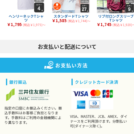
厚手Tシャツ
3
40
全
商品
全
商品
ツ
薄手Tシャツ
中厚Tシャツ
34
39
全
商品
全
商品
文化祭・体育祭Tシャ
イベント向けTシャツ
14
18
全
商品
全
商品
ツ
ヘンリーネックTシャ
スタンダードTシャツ
リブ付ロングスリーブ
ツ
Tシャツ
￥1,585
(税込￥1,744)〜
￥1,795
￥1,745
(税込￥1,975)〜
(税込￥1,920)
お支払いと配送について
お支払い方法
銀行振込
クレジットカード決済
指定の口座にお振込みください。振
込手数料はお客様ご負担となりま
VISA、MASTER、JCB、AMEX、ダイ
す。手数料はご利用の金融機関によ
ナースをご利用頂けます。分割払い
り異なります。
可(ダイナース除く)。