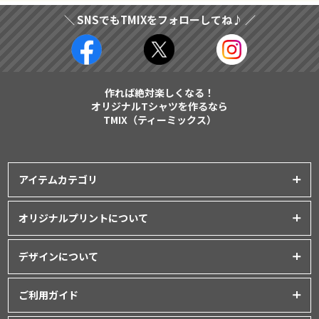
＼ SNSでもTMIXをフォローしてね♪ ／
作れば絶対楽しくなる！
オリジナルTシャツを作るなら
TMIX（ティーミックス）
アイテムカテゴリ
プリントアイテム一覧
オリジナルプリントについて
Tシャツ
│
クラスTシャツ
プリント品質について
ポロシャツ
│
スポーツウェア
デザインについて
インクジェットプリント
パーカー・スウェット
│
ベビー服
オリジナルTシャツの作り方
シルクスクリーンプリント
ご利用ガイド
バッグ・ポーチ
│
タオル
│
エプロン
Tシャツデザインのテンプレート
昇華転写プリント