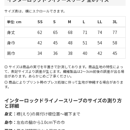
サイズ表は、横にスクロールできます。
SS
S
M
L
LL
3L
単位: cm
身丈
62
65
68
71
74
77
身巾
42
45
48
51
54
58
肩巾
34
36
38
40
42
45
サイズは商品の実寸を平置きで計測しております。商品生地の特性によっ
て、表記サイズより誤差が生じます。繊維製品は2～3cm前後の誤差が出る場
合があります。あらかじめご了承ください。
商品によりプリント時のプレス処理に伴って生地が伸縮する場合がありま
す。
インターロックドライノースリーブのサイズの測り方
と詳細
身丈：
襟(えり)の肩付け根位置〜裾下まで
身巾：
左右の脇から1.0cm下の巾