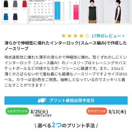
★ ★ ★ ★ ☆
17件のレビュー >
滑らかで伸縮性に優れたインターロック(スムース編み)で作成した
ノースリーブ
吸水速乾性に優れた薄手の滑らかで伸縮性に優れ、型くずれのしにくい
インターロック（スムース編み）のノースリーブはトレーニングやバス
ケットボールなどの様々なスポーツシーンに最適です。また、3.5ozと
薄くかさばらないので重ね着にも最適なノースリーブです♪サイズはSS
～3L、カラーは全5色をご用意。袖無しとなっているのでスッキリと着
こなすことができます！
プリント最短出荷予定日
8
/
25
(
火
)
8
/
13
(
木
)
シルクプリント
DTFプリント
※目安となります
2
つ
\ 選べる
のプリント手法 /