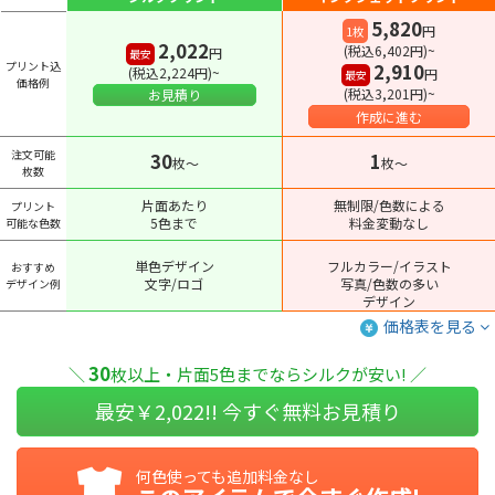
5,820
円
1枚
2,022
(税込6,402円)~
円
最安
プリント込
2,910
(税込2,224円)~
円
最安
価格例
(税込3,201円)~
お見積り
作成に進む
注文可能
30
1
枚〜
枚〜
枚数
片面あたり
無制限/色数による
プリント
5色まで
料金変動なし
可能な色数
単色デザイン
フルカラー/イラスト
おすすめ
文字/ロゴ
写真/色数の多い
デザイン例
デザイン
価格表を見る
30
＼
枚以上・片面5色までならシルクが安い! ／
最安￥
2,022
!! 今すぐ無料お見積り
何色使っても追加料金なし