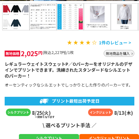
★ ★ ★ ★ ☆
1件のレビュー >
2,025
円
(税込2,227円)/1枚
無地価格
無地商品を購入
レギュラーウェイトスウェットP／Oパーカーをオリジナルのデザ
インでプリントできます。洗練されたスタンダードなシルエット
のパーカー！
オーセンティックなシルエットでしっかりとした作りのパーカーです。
プリント最短出荷予定日
8
/
25
(
火
)
8
/
13
(
木
)
シルクプリント
インクジェット
※目安となります
\ 選べるプリント手法 ／
シルクプリント
インクジェットプリント