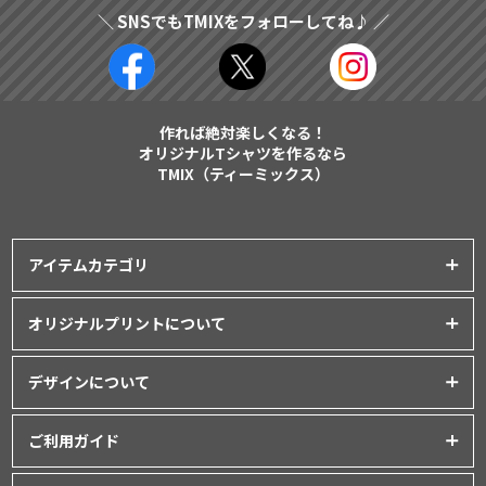
＼ SNSでもTMIXをフォローしてね♪ ／
作れば絶対楽しくなる！
オリジナルTシャツを作るなら
TMIX（ティーミックス）
アイテムカテゴリ
プリントアイテム一覧
オリジナルプリントについて
Tシャツ
│
クラスTシャツ
プリント品質について
ポロシャツ
│
スポーツウェア
デザインについて
インクジェットプリント
パーカー・スウェット
│
ベビー服
オリジナルTシャツの作り方
シルクスクリーンプリント
ご利用ガイド
バッグ・ポーチ
│
タオル
│
エプロン
Tシャツデザインのテンプレート
昇華転写プリント
シャツ
│
ユニフォーム
│
パンツ
初めてご利用の方へ