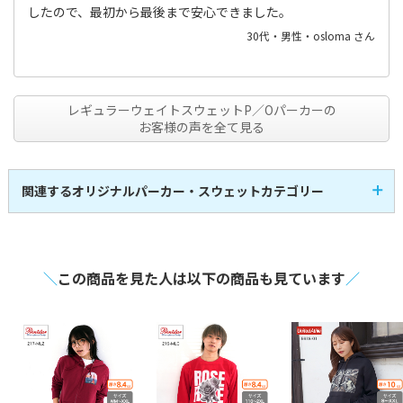
したので、最初から最後まで安心できました。
30代・男性・osloma さん
レギュラーウェイトスウェットP／Oパーカーの
お客様の声を全て見る
関連するオリジナルパーカー・スウェットカテゴリー
即日発送パーカー
プルオーバーパーカー
1
14
全
商品
全
商品
ヘビーウェイトパーカ
ジップパーカー
14
3
全
商品
全
商品
ー
キッズパーカー
ドライパーカー
1
2
全
商品
全
商品
スウェット・トレーナ
＼
この商品を見た人は以下の商品も見ています
／
スウェットパンツ
4
12
全
商品
全
商品
ー
フードプリントパーカ
裏起毛
2
16
全
商品
全
商品
ー
裏毛（パイル）
綿
24
24
全
商品
全
商品