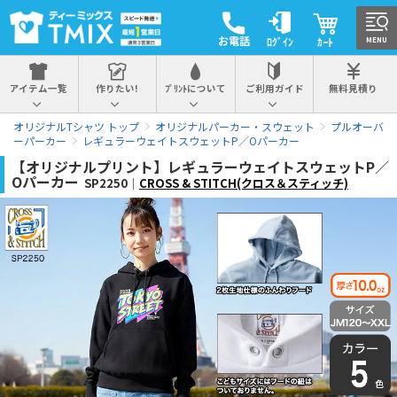
お電話
ﾛｸﾞｲﾝ
ｶｰﾄ
MENU
アイテム一覧
作りたい!
ﾌﾟﾘﾝﾄについて
ご利用ガイド
無料見積り
オリジナルTシャツ トップ
オリジナルパーカー・スウェット
プルオーバ
ーパーカー
レギュラーウェイトスウェットP／Oパーカー
【オリジナルプリント】レギュラーウェイトスウェットP／
Oパーカー
SP2250｜
CROSS & STITCH(クロス＆スティッチ)