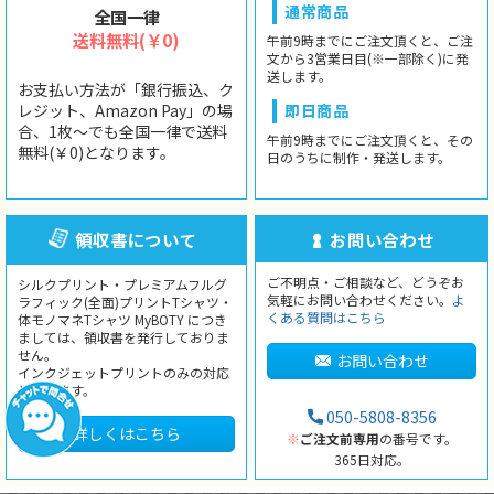
通常商品
全国一律
送料無料(￥0)
午前9時までにご注文頂くと、ご注
文から3営業日目(※一部除く)に発
送します。
お支払い方法が「銀行振込、ク
レジット、Amazon Pay」の場
即日商品
合、1枚〜でも全国一律で送料
午前9時までにご注文頂くと、その
無料(￥0)となります。
日のうちに制作・発送します。
領収書について
お問い合わせ
ご不明点・ご相談など、どうぞお
シルクプリント・プレミアムフルグ
気軽にお問い合わせください。
よ
ラフィック(全面)プリントTシャツ・
くある質問はこちら
体モノマネTシャツ MyBOTY につき
ましては、領収書を発行しておりま
せん。
お問い合わせ
インクジェットプリントのみの対応
となります。
050-5808-8356
詳しくはこちら
※
ご注文前専用
の番号です。
365日対応。