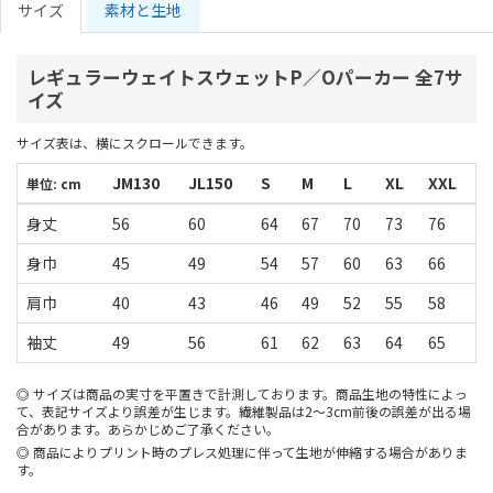
サイズ
素材と生地
レギュラーウェイトスウェットP／Oパーカー 全7サ
イズ
サイズ表は、横にスクロールできます。
JM130
JL150
S
M
L
XL
XXL
単位: cm
身丈
56
60
64
67
70
73
76
身巾
45
49
54
57
60
63
66
肩巾
40
43
46
49
52
55
58
袖丈
49
56
61
62
63
64
65
サイズは商品の実寸を平置きで計測しております。商品生地の特性によっ
て、表記サイズより誤差が生じます。繊維製品は2～3cm前後の誤差が出る場
合があります。あらかじめご了承ください。
商品によりプリント時のプレス処理に伴って生地が伸縮する場合がありま
す。