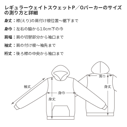
レギュラーウェイトスウェットP／Oパーカーのサイズ
の測り方と詳細
身丈：
襟(えり)の肩付け根位置〜裾下まで
身巾：
左右の脇から1.0cm下の巾
肩幅：
肩の切替部分から袖口まで
袖丈：
肩の付け根〜袖先まで
裄丈：
後ろ襟の中央から袖口まで