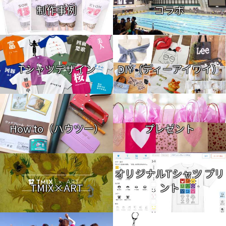
制作事例
コラボ
Tシャツデザイン
DIY（ディーアイワイ）
How to（ハウツー）
プレゼント
オリジナルTシャツ プリ
TMIX×ART
ント