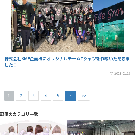
株式会社KMF企画様にオリジナルチームTシャツを作成いただきま
した！
2023.01.16
1
2
3
4
5
>
>>
記事のカテゴリ一覧