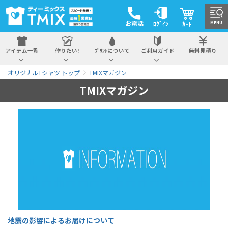
お電話
ﾛｸﾞｲﾝ
ｶｰﾄ
MENU
アイテム一覧
作りたい!
ﾌﾟﾘﾝﾄについて
ご利用ガイド
無料見積り
オリジナルTシャツ トップ
TMIXマガジン
TMIXマガジン
地震の影響によるお届けについて