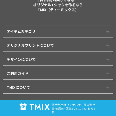
オリジナルTシャツを作るなら
TMIX（ティーミックス）
アイテムカテゴリ
プリントアイテム一覧
オリジナルプリントについて
Tシャツ
│
クラスTシャツ
プリント品質について
ポロシャツ
│
スポーツウェア
デザインについて
インクジェットプリント
パーカー・スウェット
│
ベビー服
オリジナルTシャツの作り方
シルクスクリーンプリント
ご利用ガイド
バッグ・ポーチ
│
タオル
│
エプロン
Tシャツデザインのテンプレート
昇華転写プリント
シャツ
│
ユニフォーム
│
パンツ
初めてご利用の方へ
デザインシミュレーター
TMIXについて
フルグラフィックプリント
アウター
│
つなぎ
お支払いについて
データ入稿について
刺繍プリント
プライバシーポリシー
グッズ
│
マグカップ・ボトル
│
キャップ
ドンドン割について
プリント方法について
運営会社:オリジナルラボ株式会社
利用規約
注文の流れ
東京都渋谷区東3-25-10 T&Tビル4
階
特定商取引