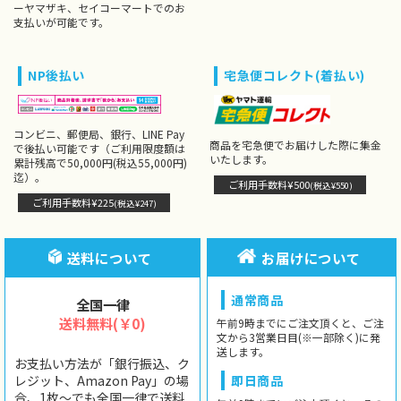
ーヤマザキ、セイコーマートでのお
支払いが可能です。
NP後払い
宅急便コレクト(着払い)
コンビニ、郵便局、銀行、LINE Pay
商品を宅急便でお届けした際に集金
で後払い可能です（ご利用限度額は
いたします。
累計残高で50,000円(税込55,000円)
迄）。
ご利用手数料¥500
(税込¥550)
ご利用手数料¥225
(税込¥247)
送料について
お届けについて
通常商品
全国一律
送料無料(￥0)
午前9時までにご注文頂くと、ご注
文から3営業日目(※一部除く)に発
送します。
お支払い方法が「銀行振込、ク
レジット、Amazon Pay」の場
即日商品
合、1枚〜でも全国一律で送料