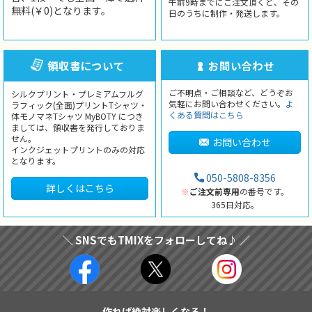
午前9時までにご注文頂くと、その
無料(￥0)となります。
日のうちに制作・発送します。
領収書について
お問い合わせ
ご不明点・ご相談など、どうぞお
シルクプリント・プレミアムフルグ
気軽にお問い合わせください。
よ
ラフィック(全面)プリントTシャツ・
くある質問はこちら
体モノマネTシャツ MyBOTY につき
ましては、領収書を発行しておりま
せん。
お問い合わせ
インクジェットプリントのみの対応
となります。
050-5808-8356
詳しくはこちら
※
ご注文前専用
の番号です。
365日対応。
＼ SNSでもTMIXをフォローしてね♪ ／
作れば絶対楽しくなる！