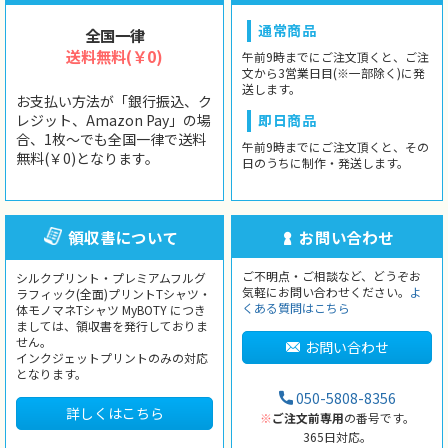
通常商品
全国一律
送料無料(￥0)
午前9時までにご注文頂くと、ご注
文から3営業日目(※一部除く)に発
送します。
お支払い方法が「銀行振込、ク
レジット、Amazon Pay」の場
即日商品
合、1枚〜でも全国一律で送料
午前9時までにご注文頂くと、その
無料(￥0)となります。
日のうちに制作・発送します。
領収書について
お問い合わせ
ご不明点・ご相談など、どうぞお
シルクプリント・プレミアムフルグ
気軽にお問い合わせください。
よ
ラフィック(全面)プリントTシャツ・
くある質問はこちら
体モノマネTシャツ MyBOTY につき
ましては、領収書を発行しておりま
せん。
お問い合わせ
インクジェットプリントのみの対応
となります。
050-5808-8356
詳しくはこちら
※
ご注文前専用
の番号です。
365日対応。