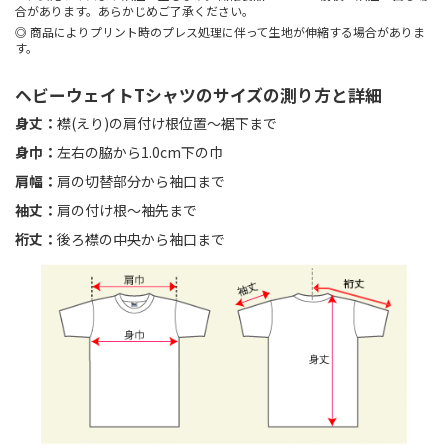
合があります。あらかじめご了承ください。
商品によりプリント時のプレス処理に伴って生地が伸縮する場合がありま
す。
ヘビーウェイトTシャツのサイズの測り方と詳細
身丈：
襟(えり)の肩付け根位置〜裾下まで
身巾：
左右の脇から1.0cm下の巾
肩幅：
肩の切替部分から袖口まで
袖丈：
肩の付け根〜袖先まで
裄丈：
後ろ襟の中央から袖口まで