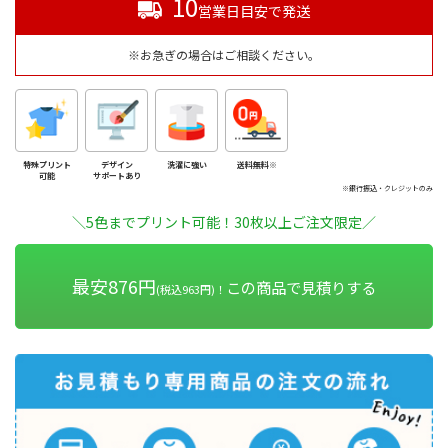
10
営業日目安で発送
※お急ぎの場合はご相談ください。
特殊プリント
デザイン
洗濯に強い
送料無料※
可能
サポートあり
※銀行振込・クレジットのみ
＼5色までプリント可能！30枚以上ご注文限定／
最安876円
この商品で見積りする
(税込963円)！