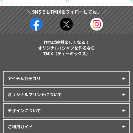
＼ SNSでもTMIXをフォローしてね♪ ／
作れば絶対楽しくなる！
オリジナルTシャツを作るなら
TMIX（ティーミックス）
アイテムカテゴリ
プリントアイテム一覧
オリジナルプリントについて
Tシャツ
│
クラスTシャツ
プリント品質について
ポロシャツ
│
スポーツウェア
デザインについて
インクジェットプリント
パーカー・スウェット
│
ベビー服
オリジナルTシャツの作り方
シルクスクリーンプリント
ご利用ガイド
バッグ・ポーチ
│
タオル
│
エプロン
Tシャツデザインのテンプレート