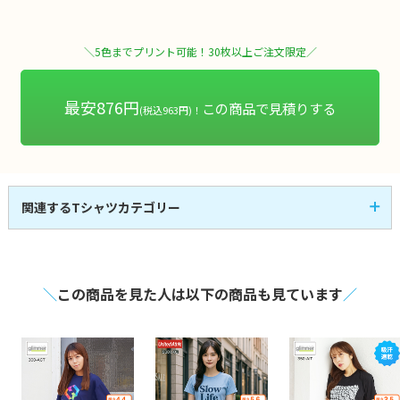
＼5色までプリント可能！30枚以上ご注文限定／
最安876円
この商品で見積りする
(税込963円)！
関連するTシャツカテゴリー
半袖Tシャツ
即日発送Tシャツ
107
3
全
商品
全
商品
レディースTシャツ
キッズTシャツ
14
17
全
商品
全
商品
アパレル・お洒落Tシ
スポーツTシャツ
21
30
全
商品
全
商品
ャツ
＼
この商品を見た人は以下の商品も見ています
／
長袖Tシャツ
激安Tシャツ
41
7
全
商品
全
商品
VネックTシャツ
UネックTシャツ
4
1
全
商品
全
商品
大きいサイズのTシャ
ポケット付きTシャツ
4
30
全
商品
全
商品
ツ
綿100%のTシャツ
メンズTシャツ
44
59
全
商品
全
商品
シルクスクリーンTシ
タンクトップ
6
8
全
商品
全
商品
ャツ
フルグラフィックTシ
トライブレンドTシャ
1
1
全
商品
全
商品
ャツ
ツ
マックスウェイトTシ
七分袖Tシャツ
7
2