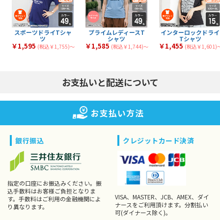
全
商品
全
商品
ャツ
スリムフィットTシャ
厚手Tシャツ
3
40
全
商品
全
商品
ツ
薄手Tシャツ
中厚Tシャツ
34
39
全
商品
全
商品
文化祭・体育祭Tシャ
イベント向けTシャツ
14
18
全
商品
全
商品
ツ
スポーツドライTシャ
プライムレディースT
インターロックドライ
ツ
シャツ
Tシャツ
￥1,595
￥1,585
￥1,455
(税込￥1,755)〜
(税込￥1,744)〜
(税込￥1,601)
お支払いと配送について
お支払い方法
銀行振込
クレジットカード決済
指定の口座にお振込みください。振
込手数料はお客様ご負担となりま
VISA、MASTER、JCB、AMEX、ダイ
す。手数料はご利用の金融機関によ
ナースをご利用頂けます。分割払い
り異なります。
可(ダイナース除く)。