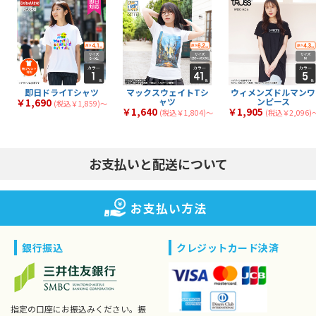
綿100%のTシャツ
メンズTシャツ
44
59
全
商品
全
商品
シルクスクリーンTシ
タンクトップ
6
8
全
商品
全
商品
ャツ
フルグラフィックTシ
トライブレンドTシャ
1
1
全
商品
全
商品
ャツ
ツ
マックスウェイトTシ
七分袖Tシャツ
7
2
全
商品
全
商品
ャツ
スリムフィットTシャ
厚手Tシャツ
3
40
全
商品
全
商品
ツ
薄手Tシャツ
中厚Tシャツ
34
39
全
商品
全
商品
文化祭・体育祭Tシャ
イベント向けTシャツ
14
18
全
商品
全
商品
ツ
即日ドライTシャツ
マックスウェイトTシ
ウィメンズドルマンワ
ャツ
ンピース
￥1,690
(税込￥1,859)〜
￥1,640
￥1,905
(税込￥1,804)〜
(税込￥2,096)
お支払いと配送について
お支払い方法
銀行振込
クレジットカード決済
指定の口座にお振込みください。振