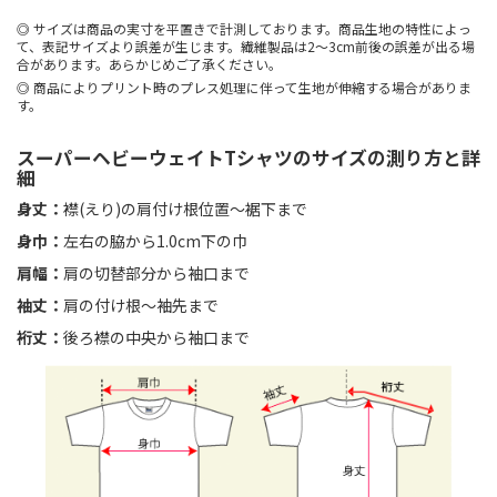
サイズは商品の実寸を平置きで計測しております。商品生地の特性によっ
て、表記サイズより誤差が生じます。繊維製品は2～3cm前後の誤差が出る場
合があります。あらかじめご了承ください。
商品によりプリント時のプレス処理に伴って生地が伸縮する場合がありま
す。
スーパーヘビーウェイトTシャツのサイズの測り方と詳
細
身丈：
襟(えり)の肩付け根位置〜裾下まで
身巾：
左右の脇から1.0cm下の巾
肩幅：
肩の切替部分から袖口まで
袖丈：
肩の付け根〜袖先まで
裄丈：
後ろ襟の中央から袖口まで