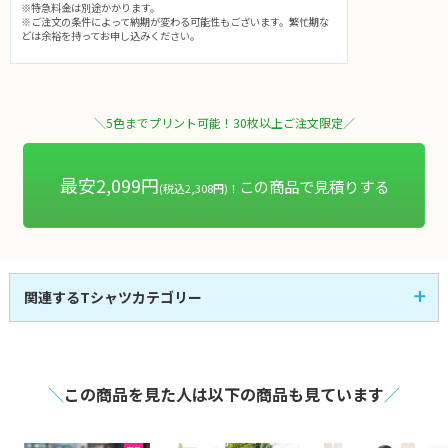
※特急料金は別途かかります。
※ご注文の条件によって納期が変わる可能性もございます。繁忙期な
どは余裕を持ってお申し込みください。
＼5色までプリント可能！30枚以上ご注文限定／
最安2,099円
この商品で見積りする
(税込2,308円)！
関連するTシャツカテゴリー
半袖Tシャツ
即日発送Tシャツ
107
3
全
商品
全
商品
レディースTシャツ
キッズTシャツ
14
17
全
商品
全
商品
アパレル・お洒落Tシ
スポーツTシャツ
21
30
全
商品
全
商品
ャツ
＼
この商品を見た人は以下の商品も見ています
／
長袖Tシャツ
激安Tシャツ
41
7
全
商品
全
商品
VネックTシャツ
UネックTシャツ
4
1
全
商品
全
商品
大きいサイズのTシャ
ポケット付きTシャツ
4
30
全
商品
全
商品
ツ