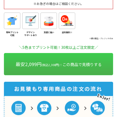
※お急ぎの場合はご相談ください。
特殊プリント
デザイン
洗濯に強い
送料無料※
可能
サポートあり
※銀行振込・クレジットのみ
＼5色までプリント可能！30枚以上ご注文限定／
最安2,099円
この商品で見積りする
(税込2,308円)！