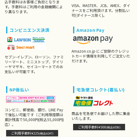
込手数料はお客様ご負担となりま
VISA、MASTER、JCB、AMEX、ダイ
す。手数料はご利用の金融機関によ
ナースをご利用頂けます。分割払い
り異なります。
可(ダイナース除く)。
コンビニエンス決済
Amazon Pay
Amazon.co.jp にご登録のクレジッ
トカード情報を利用してご注文いた
セブン-イレブン、ローソン、ファミ
だけます。
リーマート、ミニストップ、デイリ
ーヤマザキ、セイコーマートでのお
支払いが可能です。
NP後払い
宅急便コレクト(着払い)
コンビニ、郵便局、銀行、LINE Pay
商品を宅急便でお届けした際に集金
で後払い可能です（ご利用限度額は
いたします。
累計残高で50,000円(税込55,000円)
迄）。
ご利用手数料¥500
(税込¥550)
ご利用手数料¥225
(税込¥247)