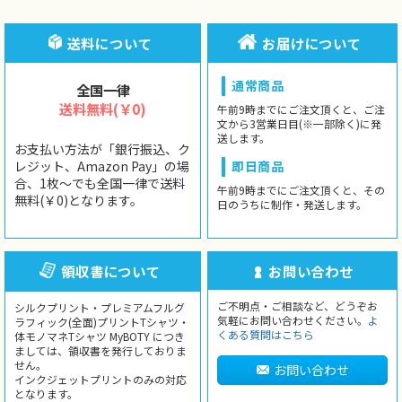
送料について
お届けについて
通常商品
全国一律
送料無料(￥0)
午前9時までにご注文頂くと、ご注
文から3営業日目(※一部除く)に発
送します。
お支払い方法が「銀行振込、ク
レジット、Amazon Pay」の場
即日商品
合、1枚〜でも全国一律で送料
午前9時までにご注文頂くと、その
無料(￥0)となります。
日のうちに制作・発送します。
領収書について
お問い合わせ
ご不明点・ご相談など、どうぞお
シルクプリント・プレミアムフルグ
気軽にお問い合わせください。
よ
ラフィック(全面)プリントTシャツ・
くある質問はこちら
体モノマネTシャツ MyBOTY につき
ましては、領収書を発行しておりま
せん。
お問い合わせ
インクジェットプリントのみの対応
となります。