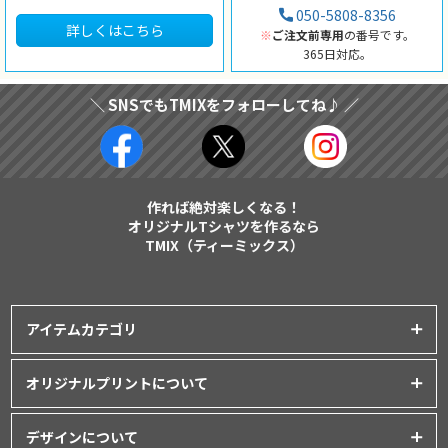
050-5808-8356
詳しくはこちら
※
ご注文前専用
の番号です。
365日対応。
＼ SNSでもTMIXをフォローしてね♪ ／
作れば絶対楽しくなる！
オリジナルTシャツを作るなら
TMIX（ティーミックス）
アイテムカテゴリ
プリントアイテム一覧
オリジナルプリントについて
Tシャツ
│
クラスTシャツ
プリント品質について
ポロシャツ
│
スポーツウェア
デザインについて