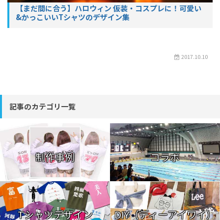
【まだ間に合う】ハロウィン 仮装・コスプレに！可愛い
&かっこいいTシャツのデザイン集
2017.10.10
記事のカテゴリ一覧
制作事例
コラボ
Tシャツデザイン
DIY（ディーアイワイ）