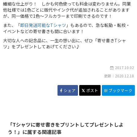
繊細な仕上がり！ しかも何色使っても料金は変わりません。同業
他社様では1色ごとに版代やインク代が追加されることがあります
が、同一価格で1色～フルカラーまで印刷できるのです！
また、「
即日発送可能なTシャツ
」もあるので、急な転勤・転校・
イベントなどの寄せ書きも間に合います！
大切な人への記念品に、一生の想い出に、ぜひ「寄せ書きTシャ
ツ」をプレゼントしてあげてください♪
2017.10.02
更新：2020.12.18
シェア
ポスト
B! ブックマーク
「Tシャツに寄せ書きをプリントしてプレゼントしよ
う！」に属する関連記事