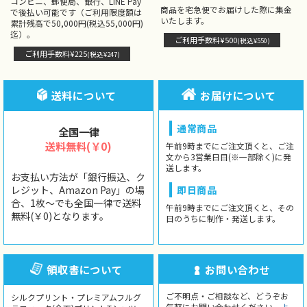
コンビニ、郵便局、銀行、LINE Pay
商品を宅急便でお届けした際に集金
で後払い可能です（ご利用限度額は
いたします。
累計残高で50,000円(税込55,000円)
迄）。
ご利用手数料¥500
(税込¥550)
ご利用手数料¥225
(税込¥247)
送料について
お届けについて
通常商品
全国一律
送料無料(￥0)
午前9時までにご注文頂くと、ご注
文から3営業日目(※一部除く)に発
送します。
お支払い方法が「銀行振込、ク
レジット、Amazon Pay」の場
即日商品
合、1枚〜でも全国一律で送料
午前9時までにご注文頂くと、その
無料(￥0)となります。
日のうちに制作・発送します。
領収書について
お問い合わせ
ご不明点・ご相談など、どうぞお
シルクプリント・プレミアムフルグ
気軽にお問い合わせください。
よ