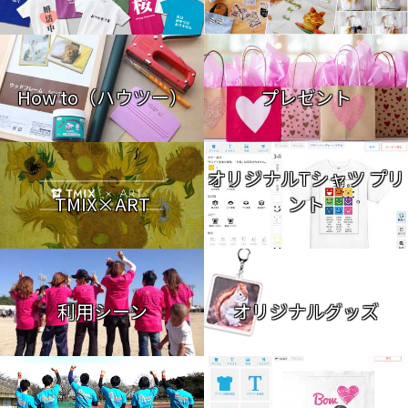
How to（ハウツー）
プレゼント
オリジナルTシャツ プリ
TMIX×ART
ント
利用シーン
オリジナルグッズ