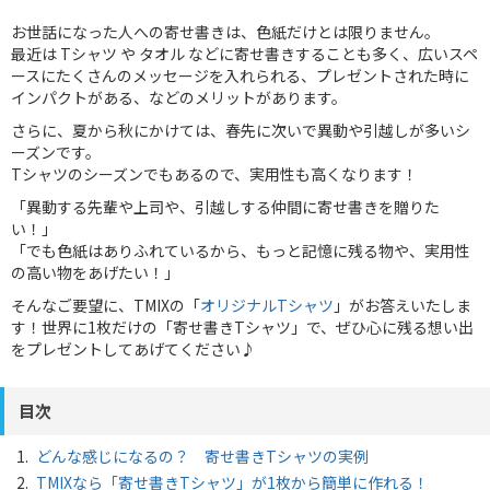
お世話になった人への寄せ書きは、色紙だけとは限りません。
最近は Tシャツ や タオル などに寄せ書きすることも多く、広いスペ
ースにたくさんのメッセージを入れられる、プレゼントされた時に
インパクトがある、などのメリットがあります。
さらに、夏から秋にかけては、春先に次いで異動や引越しが多いシ
ーズンです。
Tシャツのシーズンでもあるので、実用性も高くなります！
「異動する先輩や上司や、引越しする仲間に寄せ書きを贈りた
い！」
「でも色紙はありふれているから、もっと記憶に残る物や、実用性
の高い物をあげたい！」
そんなご要望に、TMIXの「
オリジナルTシャツ
」がお答えいたしま
す！世界に1枚だけの「寄せ書きTシャツ」で、ぜひ心に残る想い出
をプレゼントしてあげてください♪
目次
どんな感じになるの？ 寄せ書きTシャツの実例
TMIXなら「寄せ書きTシャツ」が1枚から簡単に作れる！