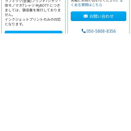
ラフィック(全面)プリントTシャツ・
くある質問はこちら
体モノマネTシャツ MyBOTY につき
ましては、領収書を発行しておりま
せん。
お問い合わせ
インクジェットプリントのみの対応
となります。
050-5808-8356
詳しくはこちら
※
ご注文前専用
の番号です。
365日対応。
＼ SNSでもTMIXをフォローしてね♪ ／
作れば絶対楽しくなる！
オリジナルTシャツを作るなら
TMIX（ティーミックス）
アイテムカテゴリ