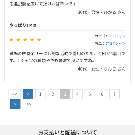
る選択肢を広げて頂ければ幸いです！
30代・男性・ひかる さん
やっぱりTMIX
カテゴリ：
Tシャツ
商品：
定番Tシャツ
職場の吹奏楽サークル的な活動で着用のため、今回が4着目で
す。Tシャツの種類や色も豊富で良いですね。
40代・女性・りんご さん
<<
<
1
2
3
4
5
6
7
>
>>
お支払いと配送について