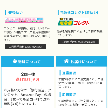
NP後払い
宅急便コレクト(着払い)
コンビニ、郵便局、銀行、LINE Pay
商品を宅急便でお届けした際に集金
で後払い可能です（ご利用限度額は
いたします。
累計残高で50,000円(税込55,000円)
迄）。
ご利用手数料¥500
(税込¥550)
ご利用手数料¥225
(税込¥247)
送料について
お届けについて
通常商品
全国一律
送料無料(￥0)
午前9時までにご注文頂くと、ご注
文から3営業日目(※一部除く)に発
送します。
お支払い方法が「銀行振込、ク
レジット、Amazon Pay」の場
即日商品
合、1枚〜でも全国一律で送料
午前9時までにご注文頂くと、その
無料(￥0)となります。
日のうちに制作・発送します。