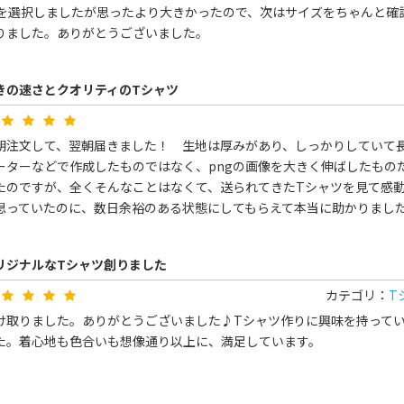
Lを選択しましたが思ったより大きかったので、次はサイズをちゃんと確
りました。ありがとうございました。
きの速さとクオリティのTシャツ
朝注文して、翌朝届きました！ 生地は厚みがあり、しっかりしていて
ーターなどで作成したものではなく、pngの画像を大きく伸ばしたもの
たのですが、全くそんなことはなくて、送られてきたTシャツを見て感
思っていたのに、数日余裕のある状態にしてもらえて本当に助かりまし
リジナルなTシャツ創りました
カテゴリ：
T
け取りました。ありがとうございました♪Tシャツ作りに興味を持って
た。着心地も色合いも想像通り以上に、満足しています。