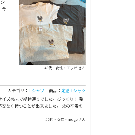
Tシ
。今
40代・女性・モッピ さん
カテゴリ：
Tシャツ
商品：
定番Tシャツ
サイズ感まで期待通りでした。びっくり！ 発
安なく待つことが出来ました。 父の卒寿の
50代・女性・moge さん