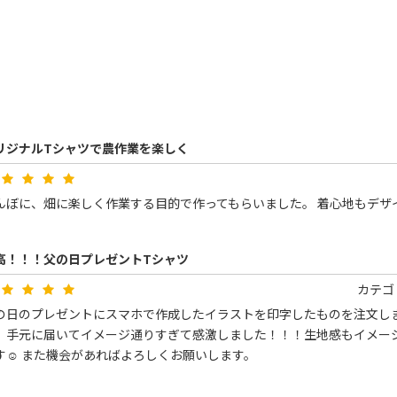
リジナルTシャツで農作業を楽しく
んぼに、畑に楽しく作業する目的で作ってもらいました。 着心地もデザ
高！！！父の日プレゼントTシャツ
カテゴ
の日のプレゼントにスマホで作成したイラストを印字したものを注文し
、手元に届いてイメージ通りすぎて感激しました！！！生地感もイメー
す☺️ また機会があればよろしくお願いします。