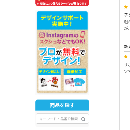
子
粗
が
新
サ
ツ
商品を探す