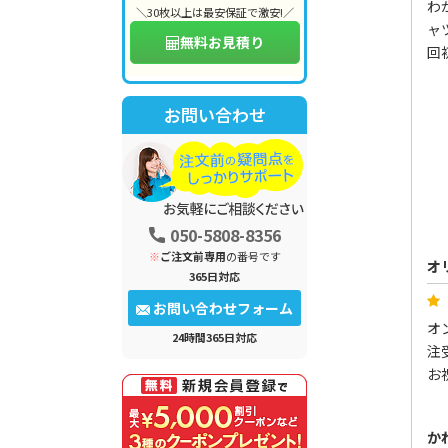
わ
＼30枚以上は最安保証で激安!／
ャ
無料お見積り
回
お問い合わせ
050-5808-8356
※
ご注文前専用
の番号です
オ
365日対応
お問い合わせフォーム
オ
24時間365日対応
注
お
か