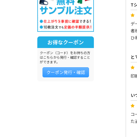
T
デ
者
ひ
お得なクーポン
クーポン（コード）をお持ちの方
と
はこちらから発行・確認すること
ができます。
クーポン発行・確認
印
い
コ
た