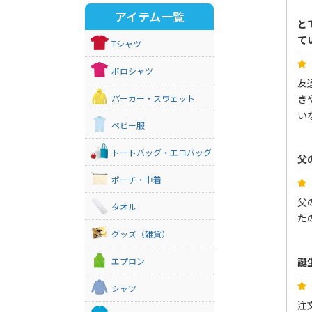
アイテム一覧
と
て
Tシャツ
ポロシャツ
友
パーカー・スウェット
き
い
ベビー服
トートバッグ・エコバッグ
父
ポーチ・巾着
父
タオル
た
グッズ（雑貨）
エプロン
誕
シャツ
注