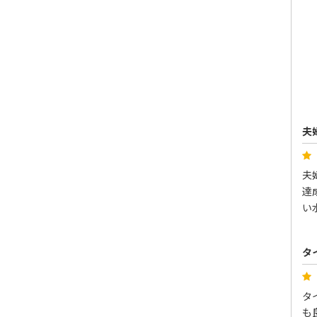
夫
夫
達
い
タ
タ
も