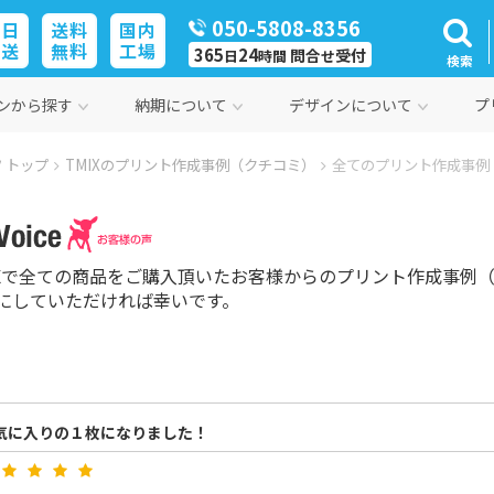
050-5808-8356
即日
送料
国内
発送
無料
工場
365
24
問合
受付
日
時間
せ
検索
ンから探す
納期について
デザインについて
プ
 トップ
TMIXのプリント作成事例（クチコミ）
全てのプリント作成事例
IXで全ての商品をご購入頂いたお客様からのプリント作成事例
にしていただければ幸いです。
気に入りの１枚になりました！