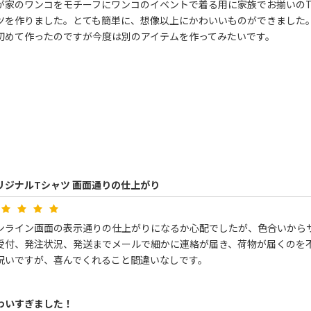
が家のワンコをモチーフにワンコのイベントで着る用に家族でお揃いの
ツを作りました。とても簡単に、想像以上にかわいいものができました
初めて作ったのですが今度は別のアイテムを作ってみたいです。
リジナルTシャツ 画面通りの仕上がり
ンライン画面の表示通りの仕上がりになるか心配でしたが、色合いから
受付、発注状況、発送までメールで細かに連絡が届き、荷物が届くのを不
祝いですが、喜んでくれること間違いなしです。
わいすぎました！