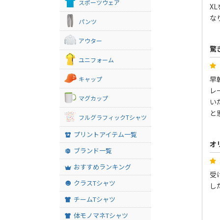
スポーツウェア
X
な
パンツ
アウター
驚
ユニフォーム
早
キャップ
レ
マグカップ
い
と
フルグラフィックTシャツ
プリントアイテム一覧
オ
ブランド一覧
おすすめランキング
受
クラスTシャツ
し
チームTシャツ
体モノマネTシャツ