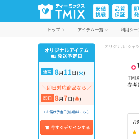
安値
品質
挑戦
保証
トップ
アイテム一覧
利用シー
オリジナルTシャツ
オリジナルアイテム
発送予定日
8
11
通常
月
日
(
火
)
TM
参考
＼即日対応商品なら／
8
7
即日
月
日
(
金
)
> お届け予定日(納期)はこちら
お
今すぐデザインする