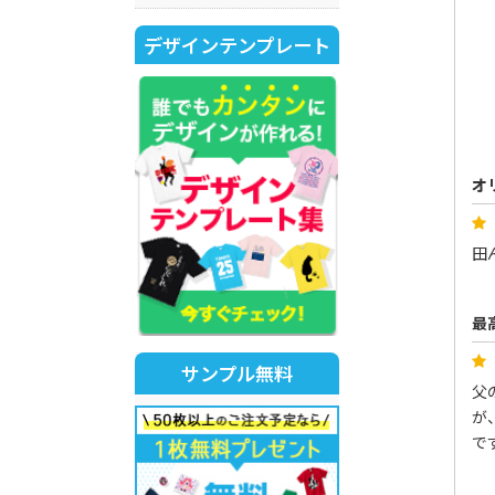
デザインテンプレート
オ
田
最
サンプル無料
父
が
で