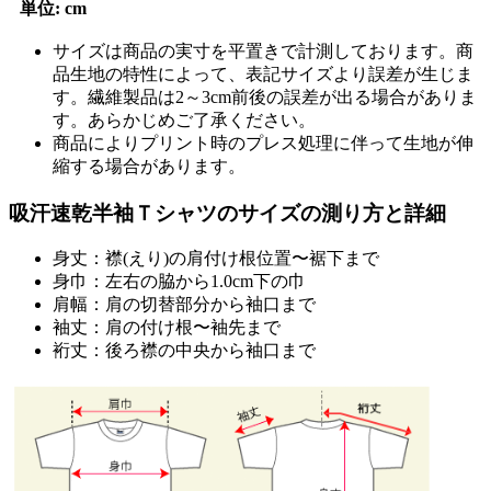
単位: cm
サイズは商品の実寸を平置きで計測しております。商
品生地の特性によって、表記サイズより誤差が生じま
す。繊維製品は2～3cm前後の誤差が出る場合がありま
す。あらかじめご了承ください。
商品によりプリント時のプレス処理に伴って生地が伸
縮する場合があります。
吸汗速乾半袖Ｔシャツのサイズの測り方と詳細
身丈：
襟(えり)の肩付け根位置〜裾下まで
身巾：
左右の脇から1.0cm下の巾
肩幅：
肩の切替部分から袖口まで
袖丈：
肩の付け根〜袖先まで
裄丈：
後ろ襟の中央から袖口まで