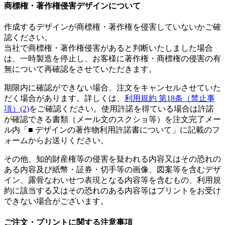
商標権・著作権侵害デザインについて
作成するデザインが商標権・著作権を侵害していないかご確
認ください。
当社で商標権・著作権侵害があると判断いたしました場合
は、一時製造を停止し、お客様に著作権・商標権の侵害の有
無について再確認をさせていただきます。
期限内に確認ができない場合、注文をキャンセルさせていた
だく場合があります。詳しくは、
利用規約 第18条（禁止事
項）(2)
をご確認ください。使用許諾を得ている場合は許諾
が確認できる書類（メール文のスクショ等）を注文完了メー
ル内「■ デザインの著作物利用許諾書について」に記載のフ
ォームからお送りください。
その他、知的財産権等の侵害を疑われる内容又はその恐れの
ある内容及び紙幣・証券・切手等の画像、図案等を含むデザ
イン、露骨なわいせつ表現となる内容等を含むもの、利用規
約に該当する又はその恐れのある内容等はプリントをお受け
できない場合がございます。
ご注文・プリントに関する注意事項