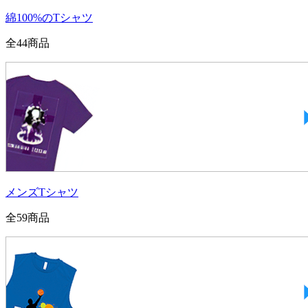
綿100%のTシャツ
全
44
商品
メンズTシャツ
全
59
商品