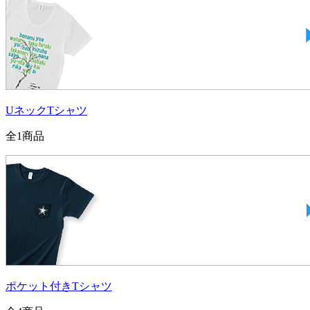
UネックTシャツ
全
1
商品
ポケット付きTシャツ