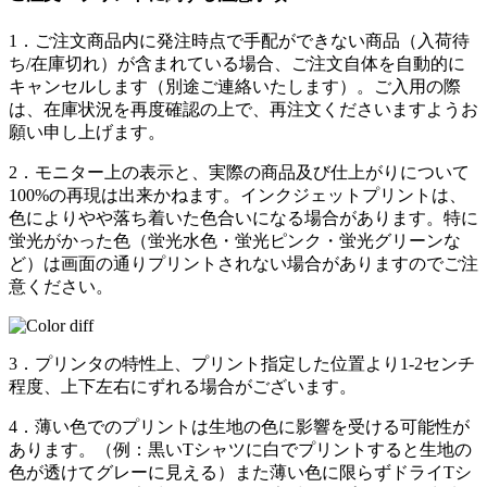
1．
ご注文商品内に発注時点で手配ができない商品（入荷待
ち/在庫切れ）が含まれている場合、
ご注文自体を自動的に
キャンセルします（別途ご連絡いたします）。
ご入用の際
は、在庫状況を再度確認の上で、再注文くださいますようお
願い申し上げます。
2．
モニター上の表示と、実際の商品及び仕上がりについて
100%の再現は出来かねます。インクジェットプリントは、
色によりやや落ち着いた色合いになる場合があります。特に
蛍光がかった色（蛍光水色・蛍光ピンク・蛍光グリーンな
ど）は画面の通りプリントされない場合がありますのでご注
意ください。
3．
プリンタの特性上、プリント指定した位置より1-2センチ
程度、上下左右にずれる場合がございます。
4．
薄い色でのプリントは生地の色に影響を受ける可能性が
あります。（例：黒いTシャツに白でプリントすると生地の
色が透けてグレーに見える）また薄い色に限らずドライTシ