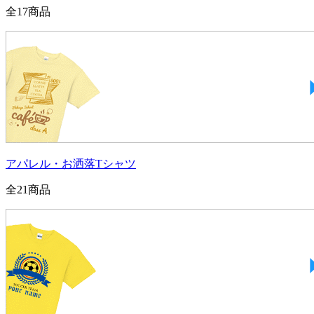
全
17
商品
アパレル・お洒落Tシャツ
全
21
商品