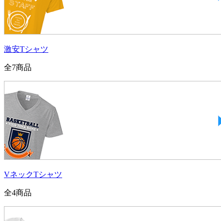
激安Tシャツ
全
7
商品
VネックTシャツ
全
4
商品