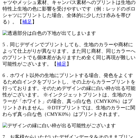
ャツやメッシュ素材、キャンバス素材へのプリントは生地の
特性上生地の色に影響を受けやすいです（例：レッドのポロ
シャツにプリントした場合、全体的に少しだけ赤みを帯び
る）。【
補足
】
5．
同じデザインでプリントしても、生地のカラーや商材に
よって仕上がりが異なります。また同じ商材、同じカラーへ
のプリントでも個体差がありますため全く同じ再現が難しい
可能性がございます。【
補足
】
6．
ホワイト以外の生地にプリントする場合、発色をよくす
るため白インクをプリントし、その上からカラープリントを
行っております。そのためデザインの縁に白い枠が出る可能
性がございます。 ※インクジェットプリントは、生地のカ
ラーが「ホワイト」の場合、真っ白な色（CMYK0%）はプ
リントされません。※DTFプリントでは、生地のカラーに関
わらず真っ白な色（CMYK0%）はプリントされます。
7．
お客様からいただいたデザインデータをそのままプリン