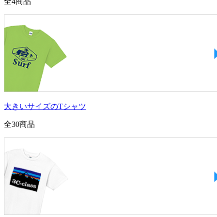
全
4
商品
大きいサイズのTシャツ
全
30
商品