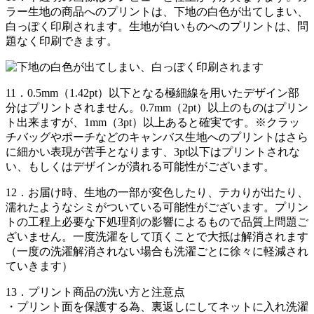
ラー生地の商品へのプリントは、下地の白色が出てしまい、
白っぽく印刷されます。生地が白いものへのプリントは、問
題なく印刷できます。
11．
0.5mm（1.42pt）以下となる極細線を用いたデザイン部
分はプリントされません。0.7mm（2pt）以上のものはプリン
ト出来ますが、1mm（3pt）以上あると確実です。※クラッ
チバッグやポーチなどのキャンバス生地へのプリントはさら
に細かい表現が苦手となります、3pt以下はプリントされな
い、もしくはデザインが潰れる可能性がございます。
12．
お届け時、生地の一部が変色したり、テカりが出たり、
濡れたようなシミがついている可能性がございます。プリン
トの工程上必要な下処理剤の影響によるもので品質上問題ご
ざいません。一度洗濯をして頂くことで大抵は解消されます
（一度の洗濯解消されない場合も洗濯ごとに徐々に軽減され
ていきます）
13．
プリント商品の洗い方と注意点
・プリント面を保護する為、裏返しにしてネットに入れ洗濯