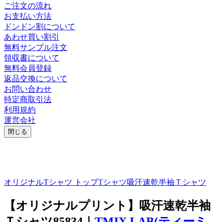
ご注文の流れ
お支払い方法
ドンドン割について
あわせ買い割引
無料サンプル注文
領収書について
無料会員登録
返品交換について
お問い合わせ
特定商取引法
利用規約
運営会社
閉じる
オリジナルTシャツ トップ
Tシャツ
吸汗速乾半袖Ｔシャツ
【オリジナルプリント】吸汗速乾半袖
Ｔシャツ
85834｜
TMIX LAB(ティーミ