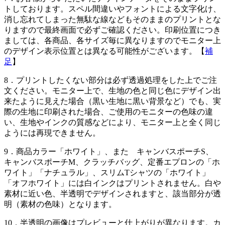
トしております。スペル間違いやフォントによる文字化け、
消し忘れてしまった無駄な線などもそのままのプリントとな
りますので最終画面で必ずご確認ください。印刷位置につき
ましては、各商品、各サイズ毎に異なりますのでモニター上
のデザイン表示位置とは異なる可能性がございます。【
補
足
】
8．
プリントしたくない部分は必ず透過処理をした上でご注
文ください。モニター上で、生地の色と同じ色にデザイン出
来たように見えた場合（黒い生地に黒い背景など）でも、実
際の生地に印刷された場合、ご使用のモニターの色味の違
い、生地やインクの質感などにより、モニター上と全く同じ
ようには再現できません。
9．
商品カラー「ホワイト」、また キャンバスポーチS、
キャンバスポーチM、クラッチバッグ、定番エプロンの「ホ
ワイト」「ナチュラル」、スリムTシャツの「ホワイト」
「オフホワイト」には白インクはプリントされません。白や
素材に近い色、半透明でデザインされますと、該当部分が透
明（素材の色味）となります。
10．
半透明の画像はプレビューと仕上がりが異なります。カ