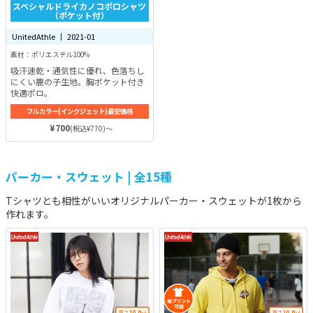
スペシャルドライカノコポロシャツ
（ポケット付）
UnitedAthle 丨 2021-01
素材：ポリエステル100%
吸汗速乾・通気性に優れ、色落ちし
にくい鹿の子生地。胸ポケット付き
快適ポロ。
フルカラー(インクジェット)最安価格
¥700
(税込¥770)～
パーカー・スウェット | 全15種
Tシャツとも相性がいいオリジナルパーカー・スウェットが1枚から
作れます。
10.0
10.0
厚さ
oz
厚さ
oz