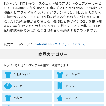
Tシャツ、ポロシャツ、スウェット等のプリントウェアメーカーと
して、国内屈指の知名度と信頼度を誇るUnitedAthle。その確かな
技術力とプライドを持つバックグラウンドには、Made in U.S.A.へ
の憧れからスタートした〈本物を超えるためのものづくり〉を目
指した挑戦の歴史がありました。機能性とデザインの2つを兼ね備
えた、本物（=アメリカ製Tシャツ）を超えることを目指し、日々
試行錯誤を繰り返し新たな挑戦の日々を邁進するブランドです。
公式ホームページ：
UnitedAthle (ユナイテッドアスレ)
商品カテゴリー
タップすると見たいアイテムの箇所に移動できます
半袖Tシャツ
ポロシャツ
パーカー
パンツ
ベビー
エプロン