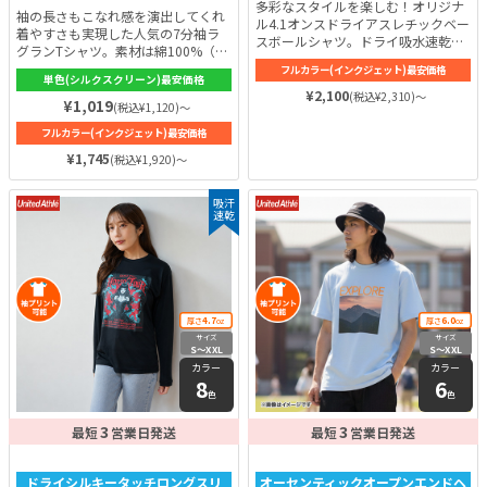
多彩なスタイルを楽しむ！オリジナ
綿 100％
袖の長さもこなれ感を演出してくれ
ル4.1オンスドライアスレチックベー
着やすさも実現した人気の7分袖ラ
スボールシャツ。ドライ吸水速乾機
グランTシャツ。素材は綿100%（一
能はもちろん、UVケアといった優れ
部カラーを除く）。綿は肌に優しい
フルカラー(インクジェット)最安価格
た特徴を持ち合わせています。チー
単色(シルクスクリーン)最安価格
上に、吸汗性にも優れています。そ
ムウェアやイベントアイテムとして
¥2,100
(税込¥2,310)～
のため、汗をかく時期でも快適な着
¥1,019
(税込¥1,120)～
も最適な1枚です！
心地を得られます。生地の厚みは
フルカラー(インクジェット)最安価格
5.6ozと何度着用しても簡単によれ
ることはありません。カラーは全6
¥1,745
(税込¥1,920)～
色。七分袖だから一年間通して着用
できるのが嬉しいポイントです！
吸汗
速乾
4.7
6.0
厚さ
oz
厚さ
oz
サイズ
サイズ
S〜XXL
S〜XXL
カラー
カラー
8
6
色
色
3
3
最短
営業日発送
最短
営業日発送
ドライシルキータッチロングスリ
オーセンティックオープンエンドヘ