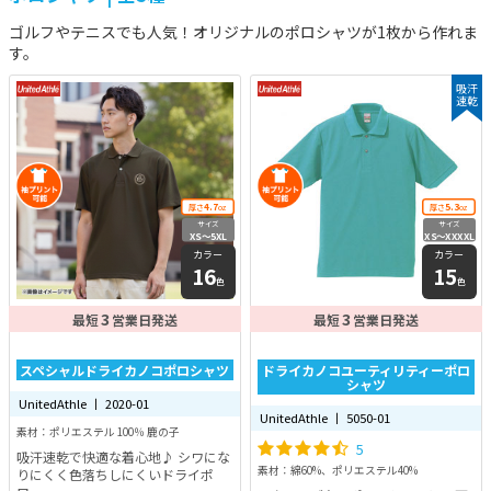
ゴルフやテニスでも人気！オリジナルのポロシャツが1枚から作れま
す。
吸汗
速乾
4.7
5.3
厚さ
oz
厚さ
oz
サイズ
サイズ
XS〜5XL
XS〜XXXXL
カラー
カラー
16
15
色
色
3
3
最短
営業日発送
最短
営業日発送
スペシャルドライカノコポロシャツ
ドライカノコユーティリティーポロ
シャツ
UnitedAthle 丨 2020-01
UnitedAthle 丨 5050-01
素材：ポリエステル 100％ 鹿の子
5
吸汗速乾で快適な着心地♪ シワにな
素材：綿60%、ポリエステル40%
りにくく色落ちしにくいドライポ