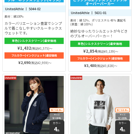
オーバーパーカー
UnitedAthle 丨 5044-02
UnitedAthle 丨 5631-01
素材：綿100%
素材：綿 52％、ポリエステル 48％ 裏起毛
カラーバリエーション豊富でシンプ
(表面：綿 100％)
ルで着こなしやすいクルーネックス
絶妙なゆったりシルエットが今どき
ウェットです。
のプルオーバーパーカー！
単色(シルクスクリーン)最安価格
単色(シルクスクリーン)最安価格
¥1,432
(税込¥1,575)～
¥2,854
(税込¥3,139)～
フルカラー(インクジェット)最安価格
フルカラー(インクジェット)最安価格
¥2,690
(税込¥2,959)～
¥3,480
(税込¥3,828)～
12.0
12.0
厚さ
oz
厚さ
oz
サイズ
サイズ
S〜XXL
S〜XXL
カラー
カラー
4
4
色
色