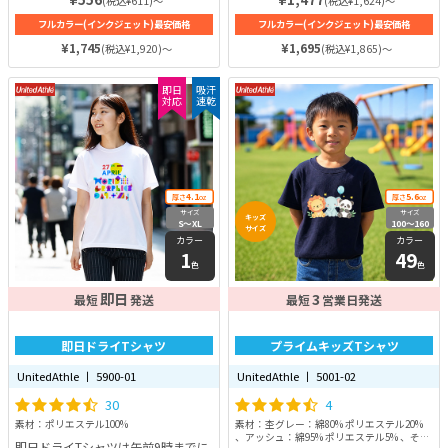
(税込¥611)～
(税込¥1,624)～
を作ってみませんか？
フルカラー(インクジェット)最安価格
フルカラー(インクジェット)最安価格
¥1,745
¥1,695
(税込¥1,920)～
(税込¥1,865)～
即日
吸汗
対応
速乾
4.1
5.6
厚さ
oz
厚さ
oz
サイズ
サイズ
キッズ
S〜XL
100〜160
サイズ
カラー
カラー
1
49
色
色
即日
3
最短
発送
最短
営業日発送
即日ドライTシャツ
プライムキッズTシャツ
UnitedAthle 丨 5900-01
UnitedAthle 丨 5001-02
30
4
素材：ポリエステル100%
素材：杢グレー：綿80% ポリエステル20%
、アッシュ：綿95% ポリエステル5% 、その
即日ドライTシャツは午前9時までに