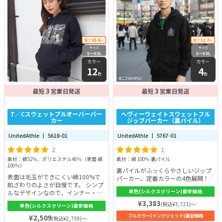
10.0
12.7
厚さ
oz
厚さ
oz
サイズ
サイズ
S〜XXL
S〜XXL
カラー
カラー
12
4
色
色
3
3
最短
営業日発送
最短
営業日発送
T／Cスウェットプルオーバーパー
ヘヴィーウェイトスウェットフル
カー
ジップパーカー（裏パイル）
UnitedAthle 丨 5618-01
UnitedAthle 丨 5767-01
2
1
素材：綿52％、ポリエステル48％（表面 綿
素材：綿 100％ 裏パイル
100％）
裏パイルがふっくらやさしいジップ
表面は毛玉ができにくい綿100%で
パーカー。定番カラーの4色展開！
肌ざわりのよさが自慢です。 シンプ
単色(シルクスクリーン)最安価格
ルなデザインなので、インナー・ア
ウターと遊ぶ普段着や、リラックス
¥3,383
(税込¥3,721)～
単色(シルクスクリーン)最安価格
できる部屋着としてなど、多シーン
で着こなせます。
フルカラー(インクジェット)最安価格
¥2,509
(税込¥2,759)～