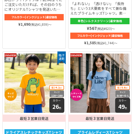
他：綿100%
「よれない」「透けない」「長持
ご注文いただければ、その日のうち
ち」という3大要素をすべて兼ね備
にオリジナルTシャツを発送いたし
えたプライムキッズTシャツ。素材
ます。紫外線カットと、吸水速乾性
フルカラー(インクジェット)最安価格
は綿100%（一部カラーを除く）。
を併せ持った即日ドライTシャツは
単色(シルクスクリーン)最安価格
綿は吸水性に優れており、綿特有の
汗を多くかくスポーツにおすすめ。
¥1,690
(税込¥1,859)～
柔らかさで包み込むので、肌に直接
¥567
厚みは4.1ozと軽さと薄さを備えな
(税込¥623)～
当たっても安心！生地は5.6ozと十
がらも透ける心配もありません。肌
フルカラー(インクジェット)最安価格
分な厚みがあり、繰り返し洗濯をし
に直接触れる裏面はメッシュ構造と
ても伸びにくく簡単には型崩れしま
なっており、柔らかくて肌触りの良
¥1,585
(税込¥1,744)～
せん。お子さまが毎日着たくなる1
い着心地です♪
枚として活用いただけるはずです！
吸汗
速乾
4.1
5.6
厚さ
oz
厚さ
oz
サイズ
サイズ
キッズ
レディース
120〜160
G-M〜G-L
サイズ
サイズ有
カラー
カラー
26
49
色
色
3
3
最短
営業日発送
最短
営業日発送
ドライアスレチックキッズTシャツ
プライムレディースTシャツ