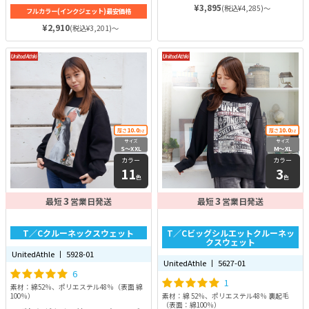
¥3,895
(税込¥4,285)～
フルカラー(インクジェット)最安価格
¥2,910
(税込¥3,201)～
10.0
10.0
厚さ
oz
厚さ
oz
サイズ
サイズ
S〜XXL
M〜XL
カラー
カラー
11
3
色
色
3
3
最短
営業日発送
最短
営業日発送
T／Cクルーネックスウェット
T／Cビッグシルエットクルーネッ
クスウェット
UnitedAthle 丨 5928-01
UnitedAthle 丨 5627-01
6
1
素材：綿52％、ポリエステル48％（表面 綿
100％）
素材：綿 52％、ポリエステル48％ 裏起毛
（表面：綿100％）