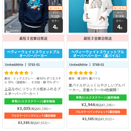
12.0
12.7
厚さ
oz
厚さ
oz
サイズ
サイズ
S〜XXL
S〜XXL
カラー
カラー
4
4
色
色
3
3
最短
営業日発送
最短
営業日発送
ヘヴィーウェイトスウェットプル
ヘヴィーウェイトスウェットプル
オーバーパーカー
オーバーパーカー（裏パイル）
UnitedAthle 丨 5763-01
UnitedAthle 丨 5768-01
3
2
素材：ミックスグレー：綿 65％ ポリエステ
素材：綿 100％ 裏パイル
ル 35％（混紡糸）、その他：綿 75％ ポリエ
裏パイルがふっくらやさしいプルパ
ステル 25％ 裏起毛
上品なのにリラックス感あふれるプ
ーカー。定番カラーの4色展開！
ルオーバーパーカー！
単色(シルクスクリーン)最安価格
単色(シルクスクリーン)最安価格
¥2,944
(税込¥3,238)～
¥3,035
(税込¥3,338)～
フルカラー(インクジェット)最安価格
フルカラー(インクジェット)最安価格
¥3,565
(税込¥3,922)～
¥3,565
(税込¥3,922)～