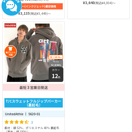
¥3,640
(税込¥4,004)～
フルカラー(インクジェット)最安価格
¥3,135
(税込¥3,449)～
10.0
厚さ
oz
サイズ
S〜XXXL
カラー
12
色
3
最短
営業日発送
T/Cスウェットフルジップパーカー
（裏起毛）
UnitedAthle 丨 5620-01
3
素材：綿 52％、ポリエステル 48％ 裏起毛
（表糸：綿 100％）