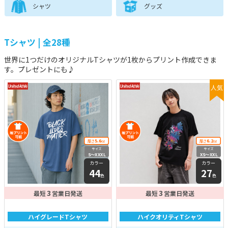
シャツ
グッズ
Tシャツ | 全28種
世界に1つだけのオリジナルTシャツが1枚からプリント作成できま
す。プレゼントにも♪
人気
5.6
6.2
厚さ
oz
厚さ
oz
サイズ
サイズ
S〜XXXL
XS〜XXL
カラー
カラー
44
27
色
色
3
3
最短
営業日発送
最短
営業日発送
ハイグレードTシャツ
ハイクオリティTシャツ