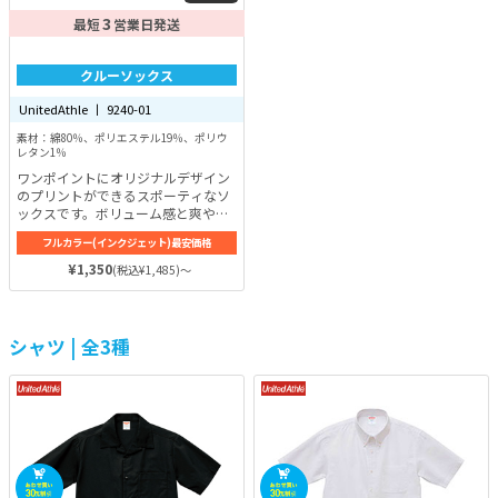
3
最短
営業日発送
クルーソックス
UnitedAthle 丨 9240-01
素材：綿80％、ポリエステル19％、ポリウ
レタン1％
ワンポイントにオリジナルデザイン
のプリントができるスポーティなソ
ックスです。ボリューム感と爽やか
さを兼ね揃えた独特な風合いが人気
フルカラー(インクジェット)最安価格
の秘密♪抗菌・防臭効果のある糸を
使用して作られているため、臭いも
¥1,350
(税込¥1,485)～
防いでくれます。
シャツ | 全3種