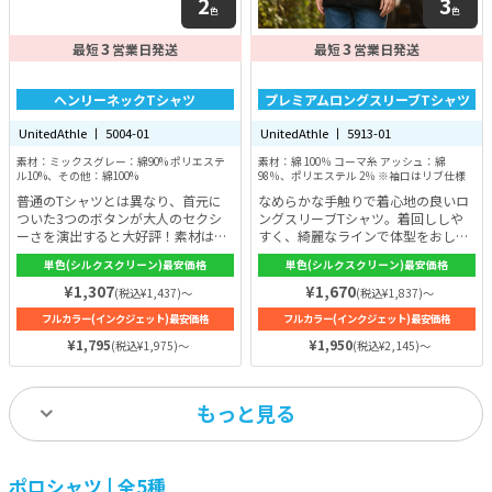
2
3
色
色
3
3
最短
営業日発送
最短
営業日発送
ヘンリーネックTシャツ
プレミアムロングスリーブTシャツ
UnitedAthle 丨 5004-01
UnitedAthle 丨 5913-01
素材：ミックスグレー：綿90% ポリエステ
素材：綿 100％ コーマ糸 アッシュ：綿
ル10%、その他：綿100%
98％、ポリエステル 2％ ※袖口はリブ仕様
普通のTシャツとは異なり、首元に
なめらかな手触りで着心地の良いロ
ついた3つのボタンが大人のセクシ
ングスリーブTシャツ。着回ししや
ーさを演出すると大好評！素材は綿
すく、綺麗なラインで体型をおしゃ
100%（一部カラーを除く）。吸水
れに見せてくれます。通気性や速乾
単色(シルクスクリーン)最安価格
単色(シルクスクリーン)最安価格
性・通気性共に優れてるので夏も爽
性に優れていて、一年を通して長く
やかに着こなせます。生地の厚みは
着ることができます。洗濯にも強
¥1,307
¥1,670
(税込¥1,437)～
(税込¥1,837)～
5.6oz。少し厚めですが、軽すぎず
く、耐久性に優れているため、どん
フルカラー(インクジェット)最安価格
フルカラー(インクジェット)最安価格
重すぎずの程よさが魅力。ラフに着
どん着こなしていただけます。
こなせるにもかかわらず、シティ感
¥1,795
¥1,950
(税込¥1,975)～
(税込¥2,145)～
漂うデザイン。どのようなアイテム
やスタイルとの相性も抜群です！
もっと見る
ポロシャツ | 全5種