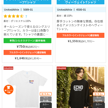
ーブTシャツ
ヴィーウェイトTシャツ
UnitedAthle 丨 5089-01
UnitedAthle 丨 4500-01
7
素材：綿 100%
厚手コットンの無骨な質感。存在感
素材：ポリエステル100%
あるアメリカンテイストのヘヴィー
オールシーズンで使えるロングスリ
Tシャツ。
ーブTシャツ。カラーは全11色取り
揃えています。Tシャツの裏面に
フルカラー(インクジェット)最安価格
は、凸凹構造を採用し生地の肌離れ
単色(シルクスクリーン)最安価格
¥1,550
(税込¥1,705)～
率が高くなっています。また、肌に
縫い目が当たることを防ぐ、肩端か
¥750
(税込¥825)～
ら肩端までの裏側の縫い目にある襟
フルカラー(インクジェット)最安価格
ふせテープがポイントでシルクのよ
うなすべすべとした肌触りを実現。
¥1,640
(税込¥1,804)～
厚さとやわらかさの両立にこだわっ
た生地は長くタフに着用出来ます！
5.6
6.2
厚さ
oz
厚さ
oz
サイズ
サイズ
S〜XL
S〜XXL
カラー
カラー