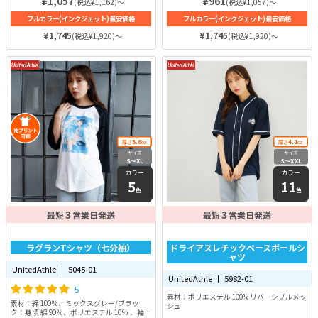
¥1,057
¥961
(税込¥1,162)～
(税込¥1,057)～
ツの本場アメリカを感じられるボッ
くするという特徴があるため、通年
フルカラー(インクジェット)最安価格
フルカラー(インクジェット)最安価格
クスタイプ。そのため、アメカジや
で着まわすのにぴったり！厚みは
Tシャツ好きの方は必見の商品で
5.6ozと肉厚な厚みと天竺編の生地
¥1,745
¥1,745
(税込¥1,920)～
(税込¥1,920)～
す！生地は5.6ozとたっぷりの厚み
が優れた耐久性を実現。一枚持って
があり、透けにくく耐久性も抜群で
いるだけでコーデの幅が広がります
す。
♪
5.6
4.1
厚さ
oz
厚さ
oz
サイズ
サイズ
S〜XL
S〜XXL
カラー
カラー
5
11
色
色
3
3
最短
営業日発送
最短
営業日発送
ラグランTシャツ（七分袖）
ドライアスレチックベースボールシ
ャツ
UnitedAthle 丨 5045-01
UnitedAthle 丨 5982-01
5
素材：ポリエステル 100% リバーシブルメッ
素材：綿 100％、ミックスグレー/ブラッ
シュ
ク：身頃 綿 90％、ポリエステル 10％ 、袖