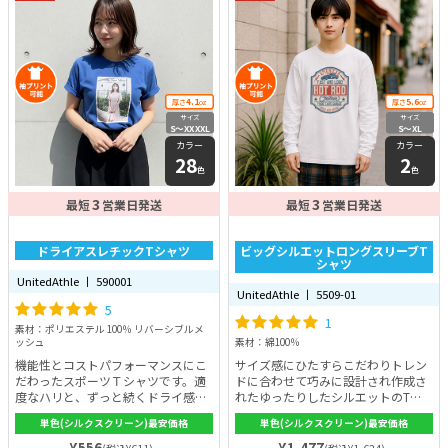
4.1
5.6
厚さ
oz
厚さ
oz
サイズ
サイズ
S〜XXXXL
S〜XL
カラー
カラー
28
2
色
色
3
3
最短
営業日発送
最短
営業日発送
ドライアスレチックTシャツ
ビッグシルエットロングスリーブT
シャツ
UnitedAthle 丨 590001
UnitedAthle 丨 5509-01
5
1
素材：ポリエステル 100％ リバーシブルメ
ッシュ
素材：綿100％
機能性とコストパフォーマンスにこ
サイズ感にひたすらこだわりトレン
だわったスポーツＴシャツです。適
ドに合わせて巧みに設計され作成さ
度なハリと、ずっと続くドライ感。
れたゆったりしたシルエットのTシ
UVカット機能を備えて洗濯にも強
ャツ。ゆったりめのビックシルエッ
単色(シルクスクリーン)最安価格
単色(シルクスクリーン)最安価格
い。この多機能Tシャツにオリジナ
トで男女問わず着用できます！
ルデザインを施して最高のＴシャツ
¥556
¥1,477