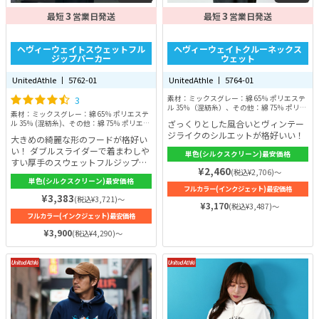
3
3
最短
営業日発送
最短
営業日発送
ヘヴィーウェイトスウェットフル
ヘヴィーウェイトクルーネックス
ジップパーカー
ウェット
UnitedAthle 丨 5762-01
UnitedAthle 丨 5764-01
3
素材：ミックスグレー：綿 65％ ポリエステ
ル 35％（混紡糸）、その他：綿 75％ ポリエ
素材：ミックスグレー：綿 65％ ポリエステ
ステル 25％ 裏起毛
ざっくりとした風合いとヴィンテー
ル 35％ (混紡糸)、その他：綿 75％ ポリエス
テル 25％ (裏起毛)
ジライクのシルエットが格好いい！
大きめの綺麗な形のフードが格好い
い！ ダブルスライダーで着まわしや
単色(シルクスクリーン)最安価格
すい厚手のスウェットフルジップパ
¥2,460
(税込¥2,706)～
ーカー
単色(シルクスクリーン)最安価格
フルカラー(インクジェット)最安価格
¥3,383
(税込¥3,721)～
¥3,170
(税込¥3,487)～
フルカラー(インクジェット)最安価格
¥3,900
(税込¥4,290)～