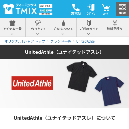
お電話
ﾛｸﾞｲﾝ
ｶｰﾄ
MENU
アイテム一覧
作りたい!
ﾌﾟﾘﾝﾄについて
ご利用ガイド
無料見積り
オリジナルTシャツ トップ
ブランド一覧
UnitedAthle
UnitedAthle（ユナイテッドアスレ）
UnitedAthle（ユナイテッドアスレ）について