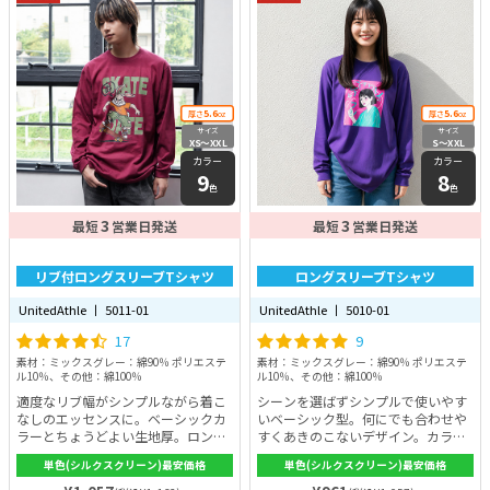
5.6
5.6
厚さ
oz
厚さ
oz
サイズ
サイズ
XS〜XXL
S〜XXL
カラー
カラー
9
8
色
色
3
3
最短
営業日発送
最短
営業日発送
リブ付ロングスリーブTシャツ
ロングスリーブTシャツ
UnitedAthle 丨 5011-01
UnitedAthle 丨 5010-01
17
9
素材：ミックスグレー：綿90％ ポリエステ
素材：ミックスグレー：綿90％ ポリエステ
ル10％、その他：綿100％
ル10％、その他：綿100％
適度なリブ幅がシンプルながら着こ
シーンを選ばずシンプルで使いやす
なしのエッセンスに。ベーシックカ
いベーシック型。何にでも合わせや
ラーとちょうどよい生地厚。ロング
すくあきのこないデザイン。カラー
スリーブTシャツは、一年を通して
は全14色。生地の素材は綿100%
単色(シルクスクリーン)最安価格
単色(シルクスクリーン)最安価格
様々なイベントで活用できる王道の
（ミックスグレーを除く）。肌に優
アイテムです！シルエットはTシャ
しい素材で、春夏は涼しく冬は暖か