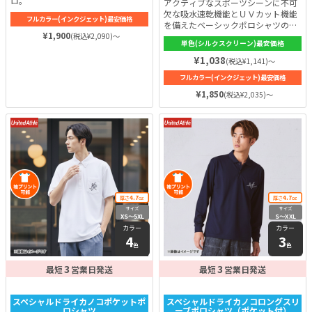
ロ。
アクティブなスポーツシーンに不可
欠な吸水速乾機能とＵＶカット機能
フルカラー(インクジェット)最安価格
を備えたベーシックポロシャツの代
¥1,900
表格です。
(税込¥2,090)～
単色(シルクスクリーン)最安価格
¥1,038
(税込¥1,141)～
フルカラー(インクジェット)最安価格
¥1,850
(税込¥2,035)～
4.7
4.7
厚さ
oz
厚さ
oz
サイズ
サイズ
XS〜5XL
S〜XXL
カラー
カラー
4
3
色
色
3
3
最短
営業日発送
最短
営業日発送
スペシャルドライカノコポケットポ
スペシャルドライカノコロングスリ
ロシャツ
ーブポロシャツ（ポケット付）