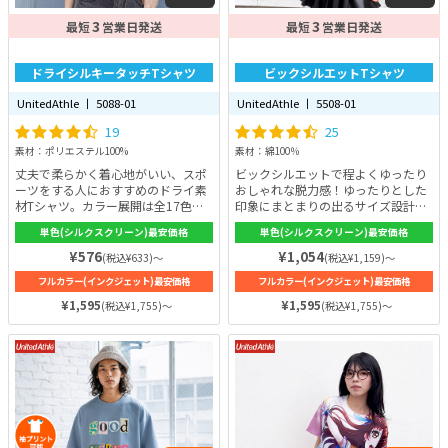
3
3
最短
営業日発送
最短
営業日発送
ドライシルキータッチTシャツ
ビックシルエットTシャツ
UnitedAthle 丨 5088-01
UnitedAthle 丨 5508-01
19
25
素材：ポリエステル100%
素材：綿100％
丈夫で柔らかく着心地がいい、スポ
ビックシルエットで程よくゆったり
ーツをする人におすすめのドライ素
おしゃれな脱力感！ゆったりとした
材Tシャツ。カラー展開は全17色と
印象にまとまりの出るサイズ設計で
豊富です。スポーツTシャツには耐
オシャレに着こなせるはずです！カ
単色(シルクスクリーン)最安価格
単色(シルクスクリーン)最安価格
久性が必要。しかし、耐久性を重視
ラー展開は全2色でSからXLまでのサ
するほど着心地は悪くなりますがこ
イズ展開。ビックシルエットながら
¥576
¥1,054
(税込¥633)～
(税込¥1,159)～
のTシャツは耐久性と着心地の良さ
生地の厚みは、5.6ozと程よい厚さ
フルカラー(インクジェット)最安価格
フルカラー(インクジェット)最安価格
を両立。使用素材は吸水速乾性に優
で、生地の使用素材は綿100%！そ
れたポリエステル100%。生地の裏
のため、しっかりとした耐久性があ
¥1,595
¥1,595
(税込¥1,755)～
(税込¥1,755)～
側に凸凹構造を採用することでシル
りながらも、軽やで柔らかな肌触り
クのような肌触りを実現していま
の良い着心地となっています。
す。