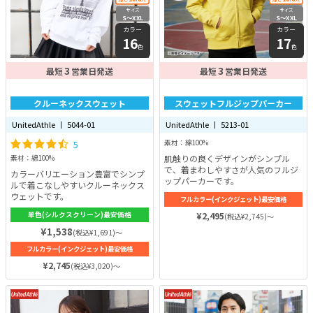
サイズ
サイズ
S〜XXL
S〜XXL
カラー
カラー
16
17
色
色
3
3
最短
営業日発送
最短
営業日発送
クルーネックスウェット
スウェットフルジップパーカー
UnitedAthle 丨 5044-01
UnitedAthle 丨 5213-01
5
素材：綿100%
肌触りの良くデザインがシンプル
素材：綿100%
で、着まわしやすさが人気のフルジ
カラーバリエーション豊富でシンプ
ップパーカーです。
ルで着こなしやすいクルーネックス
ウェットです。
フルカラー(インクジェット)最安価格
単色(シルクスクリーン)最安価格
¥2,495
(税込¥2,745)～
¥1,538
(税込¥1,691)～
フルカラー(インクジェット)最安価格
¥2,745
(税込¥3,020)～