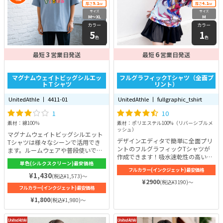
9.1
4.1
厚さ
oz
厚さ
oz
サイズ
サイズ
M〜XL
M
カラー
カラー
5
1
色
色
3
6
最短
営業日発送
最短
営業日発送
マグナムウェイトビッグシルエッ
フルグラフィックTシャツ（全面プ
トＴシャツ
リント）
UnitedAthle 丨 4411-01
UnitedAthle 丨 fullgraphic_tshirt
1
10
素材：綿100％
素材：ポリエステル100%（リバーシブルメ
ッシュ）
マグナムウェイトビッグシルエット
デザインエディタで簡単に全面プリ
Tシャツは様々なシーンで活用でき
ントのフルグラフィックTシャツが
ます。ルームウェアや普段使いで活
作成できます！吸水速乾性の高い、
用される方が多いです。友人などと
単色(シルクスクリーン)最安価格
ドライ素材にUPF30の紫外線遮蔽を
お揃いコーデするときにもおすすめ
フルカラー(インクジェット)最安価格
兼ね備えた機能性に優れたTシャツ
です♪
¥1,430
(税込¥1,573)～
をベースにしています。全面プリン
¥2900
(税込¥3190)～
フルカラー(インクジェット)最安価格
トなので、襟や袖口まで綺麗にフル
カラーでプリントでき、プライベー
¥1,800
(税込¥1,980)～
トシーンだけでなく、イベント・プ
ロモーションなど販促用のユニフォ
ームウェアとしてもオススメ！