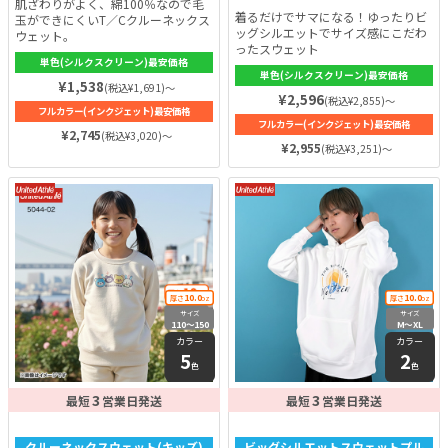
肌ざわりがよく、綿100％なので毛
着るだけでサマになる！ゆったりビ
玉ができにくいT／Cクルーネックス
ッグシルエットでサイズ感にこだわ
ウェット。
ったスウェット
単色(シルクスクリーン)最安価格
単色(シルクスクリーン)最安価格
¥1,538
(税込¥1,691)～
¥2,596
(税込¥2,855)～
フルカラー(インクジェット)最安価格
フルカラー(インクジェット)最安価格
¥2,745
(税込¥3,020)～
¥2,955
(税込¥3,251)～
10.0
10.0
厚さ
oz
厚さ
oz
サイズ
サイズ
110〜150
M〜XL
カラー
カラー
5
2
色
色
3
3
最短
営業日発送
最短
営業日発送
クルーネックスウェット(キッズ)
ビッグシルエットスウェットプル