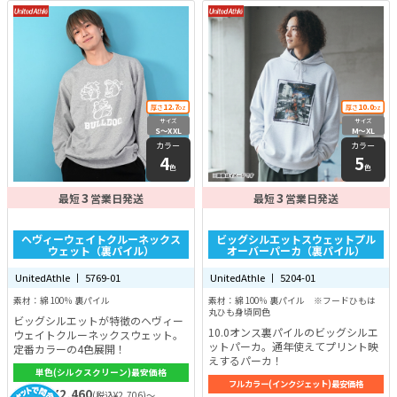
12.7
10.0
厚さ
oz
厚さ
oz
サイズ
サイズ
S〜XXL
M〜XL
カラー
カラー
4
5
色
色
3
3
最短
営業日発送
最短
営業日発送
ヘヴィーウェイトクルーネックス
ビッグシルエットスウェットプル
ウェット（裏パイル）
オーバーパーカ（裏パイル）
UnitedAthle 丨 5769-01
UnitedAthle 丨 5204-01
素材：綿 100％ 裏パイル
素材：綿 100％ 裏パイル ※フードひもは
丸ひも身頃同色
ビッグシルエットが特徴のヘヴィー
10.0オンス裏パイルのビッグシルエ
ウェイトクルーネックスウェット。
ットパーカ。通年使えてプリント映
定番カラーの4色展開！
えするパーカ！
単色(シルクスクリーン)最安価格
フルカラー(インクジェット)最安価格
¥2,460
(税込¥2,706)～