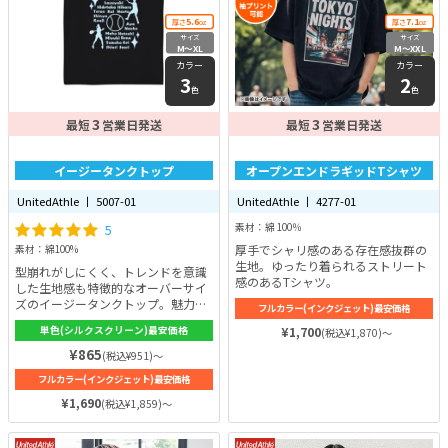
5.6
7.1
厚さ
oz
厚さ
oz
サイズ
サイズ
M〜XL
M〜XXL
カラー
カラー
3
2
色
色
3
3
最短
営業日発送
最短
営業日発送
イージータンクトップ
オープンエンドラギッドTシャツ
UnitedAthle 丨 5007-01
UnitedAthle 丨 4277-01
5
素材：綿 100％
厚手でシャリ感のある存在感抜群の
素材：綿100%
生地。ゆったり着られるストリート
型崩れがしにくく、トレンドを意識
感のあるTシャツ。
した生地感も特徴的なオーバーサイ
ズのイージータンクトップ。魅力的
フルカラー(インクジェット)最安価格
な型を崩さないために、しっかりと
単色(シルクスクリーン)最安価格
¥1,700
(税込¥1,870)～
厚みのある生地を採用。型崩れがし
にくく耐久性に優れています。素材
¥865
(税込¥951)～
は綿100%。綿は肌に優しいので、
フルカラー(インクジェット)最安価格
直接肌に触れる機会の多いタンクト
ップにはぴったりの素材！綿は吸水
¥1,690
(税込¥1,859)～
性にも優れていて、放熱率が低いの
で、一年を通して活用いただけま
す。