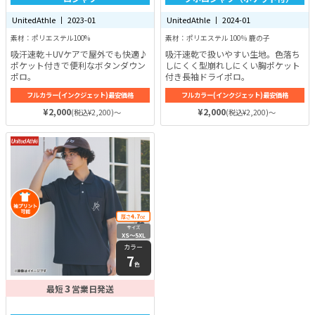
UnitedAthle 丨 2023-01
UnitedAthle 丨 2024-01
素材：ポリエステル100%
素材：ポリエステル 100％ 鹿の子
吸汗速乾＋UVケアで屋外でも快適♪
吸汗速乾で扱いやすい生地。色落ち
ポケット付きで便利なボタンダウン
しにくく型崩れしにくい胸ポケット
ポロ。
付き長袖ドライポロ。
フルカラー(インクジェット)最安価格
フルカラー(インクジェット)最安価格
¥2,000
¥2,000
(税込¥2,200)～
(税込¥2,200)～
4.7
厚さ
oz
サイズ
XS〜5XL
カラー
7
色
3
最短
営業日発送