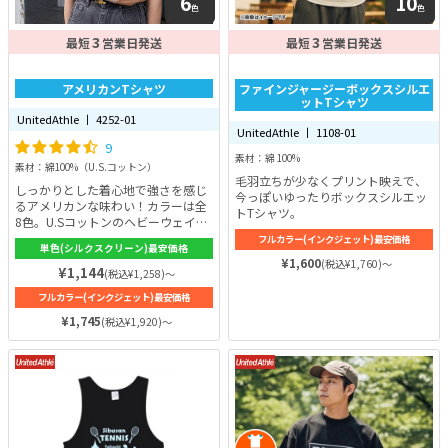
6
10
色
色
3
3
最短
営業日発送
最短
営業日発送
アメリカンTシャツ
ファインジャージーボックスシルエ
ットTシャツ
UnitedAthle 丨 4252-01
UnitedAthle 丨 1108-01
9
素材：綿 100%
素材：綿100%（U.S.コットン）
毛羽立ちが少なくプリント映えで、
しっかりとした着心地で強さを感じ
今っぽいゆったりボックスシルエッ
るアメリカンな味わい！カラーは全
トTシャツ。
8色。U.Sコットンのヘビーウェイト
な生地感。7.1ozのしっかりとした
フルカラー(インクジェット)最安価格
単色(シルクスクリーン)最安価格
厚みがあるのでガチッと決めたい時
¥1,600
(税込¥1,760)～
にはオススメのTシャツです。箱型
¥1,144
(税込¥1,258)～
でウエスト部分にくびれのない「ボ
フルカラー(インクジェット)最安価格
ックスシルエット」を採用！独特の
ザラっとした手触りが心地よく、着
¥1,745
(税込¥1,920)～
こめば着こむほど味のでるジーンズ
のようなTシャツです。