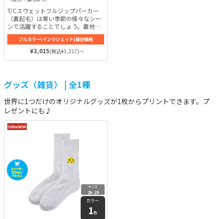
T/Cスウェットフルジップパーカー
（裏起毛）は寒い季節の様々なシー
ンで活躍することでしょう。裏地が
ふわふわ感にこだわった保温性の高
フルカラー(インクジェット)最安価格
い裏起毛にしながら、T/C（綿×ポ
リエステル）の生地を採用すること
¥3,015
(税込¥3,317)～
で軽くて丈夫なスウェットフルジッ
プパーカーに仕上げているため、長
年愛用できるはずです。
グッズ（雑貨） | 全1種
世界に1つだけのオリジナルグッズが1枚からプリントできます。プ
レゼントにも♪
サイズ
25-29
カラー
1
色