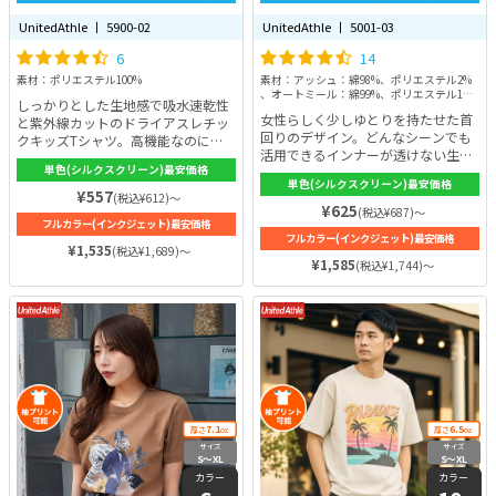
UnitedAthle 丨 5900-02
UnitedAthle 丨 5001-03
6
14
素材：ポリエステル100%
素材：アッシュ：綿98%、ポリエステル2%
、オートミール：綿99%、ポリエステル1%
しっかりとした生地感で吸水速乾性
、ミックスグレー：綿90%、ポリエステル
女性らしく少しゆとりを持たせた首
と紫外線カットのドライアスレチッ
10%、その他：綿100%
回りのデザイン。どんなシーンでも
クキッズTシャツ。高機能なのにお
活用できるインナーが透けない生地
手頃価格のコスパ抜群！素材はポリ
単色(シルクスクリーン)最安価格
を使用。厚みは薄すぎず、厚すぎる
エステル100%！吸水速乾性に優れ
単色(シルクスクリーン)最安価格
こともない5.6ozのちょうどいい厚
ているので、汗をかいても快適な着
¥557
(税込¥612)～
みが「透けない」・「よれない」・
¥625
心地。耐久性がしっかりしていて、
(税込¥687)～
フルカラー(インクジェット)最安価格
「長持ち」を可能としています。素
シワになりにくい特徴もあります。
フルカラー(インクジェット)最安価格
材は綿100%（一部カラーを除く）
カラーは豊富な27色。耐久性があ
¥1,535
(税込¥1,689)～
で肌に優しい素材です。全49色取り
り、着心地にも優れたオリジナルT
¥1,585
(税込¥1,744)～
揃えているので、選ぶだけでもワク
シャツは重宝するはずです！
ワクしちゃいそうですね♪
7.1
6.5
厚さ
oz
厚さ
oz
サイズ
サイズ
S〜XL
S〜XL
カラー
カラー