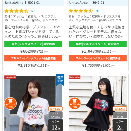
UnitedAthle 丨 5001-01
UnitedAthle 丨 5942-01
67
76
素材：アッシュ：綿98%、ポリエステル
素材：アッシュ：綿98%・ポリエステル
2%、オートミール：綿99%、ポリエステル
2%、ミックスグレー：綿90%・ポリエステ
1%、ミックスグレー：綿90%、ポリエステ
ル10%、その他：綿100%
着心地や素材感、プリントにこだわ
上質な生地を使ってしっかり縫製さ
ル10%、その他：綿100%
った、上質なTシャツを探している
れたハイグレードモデル。縮まな
人のためのTシャツ。厚みは5.6ozと
い・伸びない・型崩れしないの3拍
しっかりしているので、長年着ても
子を兼ね備えた大人気のTシャツ。
単色(シルクスクリーン)最安価格
単色(シルクスクリーン)最安価格
型崩れを起こさない強さがありま
全27色のカラー展開でプリントも映
す。使用している糸は、セミコーマ
えます♪シルエットはTシャツの本
¥662
¥1,048
(税込¥728)～
(税込¥1,152)～
糸。羽毛立ちが少ないので、シャツ
場アメリカンスタイル。素材は綿
フルカラー(インクジェット)最安価格
フルカラー(インクジェット)最安価格
の表面に光沢がしっかりと表れ、耐
100%（一部カラーを除く）。通気
久性も一般的な糸よりもずっと高い
性と吸水性に優れた素材なので、暑
¥1,710
¥1,755
(税込¥1,881)～
(税込¥1,931)～
です。通気性が高いので、さらりと
い夏はさわやかに、秋と冬は放熱率
爽やかな着心地を感じられます♪
が低いので十分な暖かさを感じられ
吸汗
ます。
速乾
4.7
5.6
厚さ
oz
厚さ
oz
サイズ
サイズ
S〜XXL
S〜XL
カラー
カラー
12
2
色
色