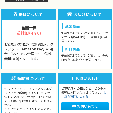
送料について
お届けについて
通常商品
全国一律
送料無料(￥0)
午前9時までにご注文頂くと、ご注
文から3営業日目(※一部除く)に発
送します。
お支払い方法が「銀行振込、ク
レジット、Amazon Pay」の場
即日商品
合、1枚〜でも全国一律で送料
午前9時までにご注文頂くと、その
無料(￥0)となります。
日のうちに制作・発送します。
領収書について
お問い合わせ
ご不明点・ご相談など、どうぞお
シルクプリント・プレミアムフルグ
気軽にお問い合わせください。
よ
ラフィック(全面)プリントTシャツ・
くある質問はこちら
体モノマネTシャツ MyBOTY につき
ましては、領収書を発行しておりま
せん。
お問い合わせ
インクジェットプリントのみの対応
となります。