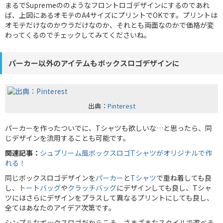
まるでSupremeののようなフロントロゴデザインにするのであれ
ば、上図にあるオモテのA4サイズにプリントでOKです。プリントは
オモテだけなのかウラだけなのか、それとも両面なのかで価格が変
わってくるのでチェックしてみてくださいね。
パーカー以外のアイテムもボックスロゴデザインに
出典：
Pinterest
パーカーを作ったついでに、Tシャツも欲しいな…と思ったら、同
じデザインを流用することも可能です。
関連記事：
シュプリーム風ボックスロゴTシャツがオリジナルで作
れる！
同じボックスロゴデザインを
パーカー
と
Tシャツ
で重ね着しても良
し、
トートバッグ
や
クラッチバッグ
にデザインしても良し、Tシャ
ツにはさらにデザインをプラスして異なるプリントにしても良し、
全てはあなたのアイデア次第です。
シンプルなボックスロゴだからこそ、さまざまなスタイルで遊べそ