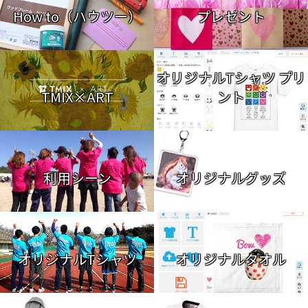
How to（ハウツー）
プレゼント
オリジナルTシャツ プリ
TMIX×ART
ント
利用シーン
オリジナルグッズ
オリジナルTシャツ
オリジナルタオル