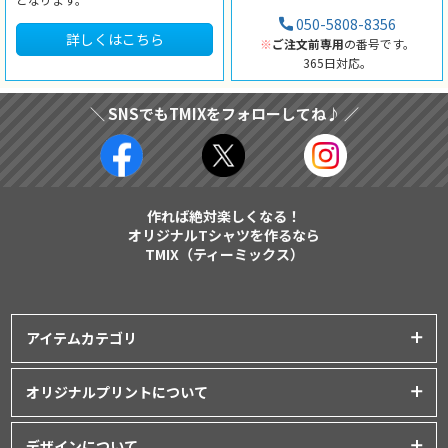
050-5808-8356
詳しくはこちら
※
ご注文前専用
の番号です。
365日対応。
＼ SNSでもTMIXをフォローしてね♪ ／
作れば絶対楽しくなる！
オリジナルTシャツを作るなら
TMIX（ティーミックス）
アイテムカテゴリ
プリントアイテム一覧
オリジナルプリントについて
Tシャツ
│
クラスTシャツ
プリント品質について
ポロシャツ
│
スポーツウェア
デザインについて