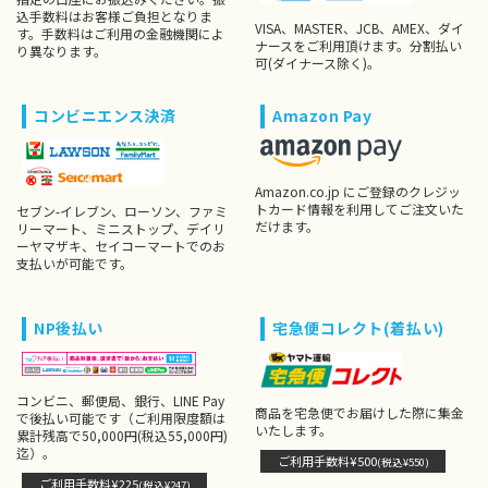
込手数料はお客様ご負担となりま
VISA、MASTER、JCB、AMEX、ダイ
す。手数料はご利用の金融機関によ
ナースをご利用頂けます。分割払い
り異なります。
可(ダイナース除く)。
コンビニエンス決済
Amazon Pay
Amazon.co.jp にご登録のクレジッ
トカード情報を利用してご注文いた
セブン-イレブン、ローソン、ファミ
だけます。
リーマート、ミニストップ、デイリ
ーヤマザキ、セイコーマートでのお
支払いが可能です。
NP後払い
宅急便コレクト(着払い)
コンビニ、郵便局、銀行、LINE Pay
商品を宅急便でお届けした際に集金
で後払い可能です（ご利用限度額は
いたします。
累計残高で50,000円(税込55,000円)
迄）。
ご利用手数料¥500
(税込¥550)
ご利用手数料¥225
(税込¥247)