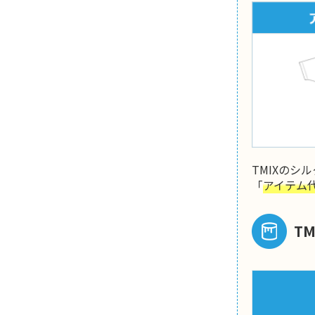
TMIXの
「
アイテム
T