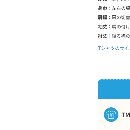
身巾：
左右の脇
肩幅：
肩の切
袖丈：
肩の付
裄丈：
後ろ襟
Tシャツのサイ
T