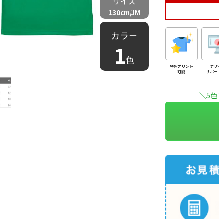
サイズ
130cm/JM
カラー
1
色
特殊プリント
デザ
可能
サポー
＼5色