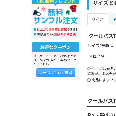
サイズと
サイズ
クールパス
サイズ詳細は
お得なクーポン
単位: cm
クーポン（コード）をお持ちの方
はこちらから発行・確認すること
ができます。
サイズは商品
クーポン発行・確認
誤差が出る場合
商品によりプ
クールパス
身丈：
襟(えり