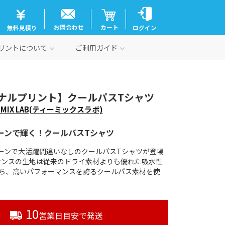
お問合わせ
カート
無料見積り
ログイン
リントについて
ご利用ガイド
ナルプリント】クールパスTシャツ
TMIX LAB(ティーミックスラボ)
ーンで輝く！クールパスTシャツ
ーンで大活躍間違いなしのクールパスTシャツが登場
4オンスの生地は従来のドライ素材よりも優れた吸水性
ち、高いパフォーマンスを誇るクールパス素材を使
10
営業日目安で発送