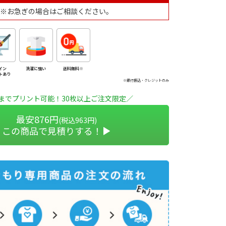
※お急ぎの場合はご相談ください。
イン
洗濯に強い
送料無料※
トあり
※銀行振込・クレジットのみ
までプリント可能！30枚以上ご注文限定／
最安876円
(税込963円)
この商品で見積りする！