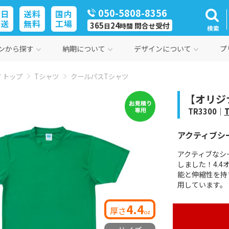
050-5808-8356
即日
送料
国内
発送
無料
工場
365
24
問合
受付
日
時間
せ
検索
ンから探す
納期について
デザインについて
プ
 トップ
Tシャツ
クールパスTシャツ
【オリジ
TR3300｜
アクティブシ
アクティブなシ
しました！4.
能と伸縮性を持
用しています。
4.4
厚さ
oz