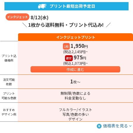
プリント最短出荷予定日
8
/
12
(
水
)
インクジェット
＼ 1枚から送料無料・プリント代込み! ／
インクジェットプリント
1,950
円
1枚
(税込2,145円)~
プリント込
975
円
最安
価格例
(税込1,073円)~
作成に進む
注文可能
1
枚〜
枚数
無制限/色数による
プリント
料金変動なし
可能な色数
フルカラー/イラスト
おすすめ
写真/色数の多い
デザイン例
デザイン
価格表を見る