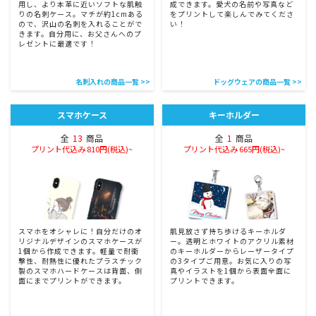
用し、より本革に近いソフトな肌触
成できます。愛犬の名前や写真など
りの名刺ケース。マチが約1cmある
をプリントして楽しんでみてくださ
ので、沢山の名刺を入れることがで
い！
きます。自分用に、お父さんへのプ
レゼントに最適です！
名刺入れの商品一覧 >>
ドッグウェアの商品一覧 >>
スマホケース
キーホルダー
全
13
商品
全
1
商品
プリント代込み 810円(税込)~
プリント代込み 665円(税込)~
スマホをオシャレに！自分だけのオ
肌見放さず持ち歩けるキーホルダ
リジナルデザインのスマホケースが
ー。透明とホワイトのアクリル素材
1個から作成できます。軽量で耐衝
のキーホルダーからレーザータイプ
撃性、耐熱性に優れたプラスチック
の3タイプご用意。お気に入りの写
製のスマホハードケースは背面、側
真やイラストを1個から表面全面に
面にまでプリントができます。
プリントできます。