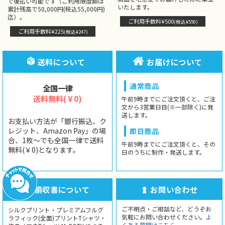
で後払い可能です（ご利用限度額は
いたします。
累計残高で50,000円(税込55,000円)
迄）。
ご利用手数料¥500
(税込¥550)
ご利用手数料¥225
(税込¥247)
送料について
お届けについて
通常商品
全国一律
送料無料(￥0)
午前9時までにご注文頂くと、ご注
文から3営業日目(※一部除く)に発
送します。
お支払い方法が「銀行振込、ク
レジット、Amazon Pay」の場
即日商品
合、1枚〜でも全国一律で送料
午前9時までにご注文頂くと、その
無料(￥0)となります。
日のうちに制作・発送します。
領収書について
お問い合わせ
ご不明点・ご相談など、どうぞお
シルクプリント・プレミアムフルグ
気軽にお問い合わせください。
よ
ラフィック(全面)プリントTシャツ・
くある質問はこちら