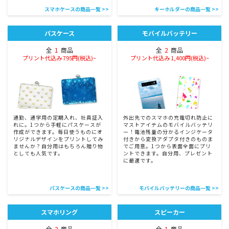
スマホケースの商品一覧 >>
キーホルダーの商品一覧 >>
パスケース
モバイルバッテリー
全
1
商品
全
2
商品
プリント代込み 795円(税込)~
プリント代込み 1,400円(税込)~
通勤、通学用の定期入れ、社員証入
外出先でのスマホの充電切れ防止に
れに。1つから手軽にパスケースが
マストアイテムのモバイルバッテリ
作成ができます。毎日使うものにオ
ー！電池残量の分かるインジケータ
リジナルデザインをプリントしてみ
付きから変換アダプタ付きのものま
ませんか？自分用はもちろん贈り物
でご用意。1つから表面全面にプリ
としても人気です。
ントできます。自分用、プレゼント
に最適です。
パスケースの商品一覧 >>
モバイルバッテリーの商品一覧 >>
スマホリング
スピーカー
全
2
商品
全
1
商品