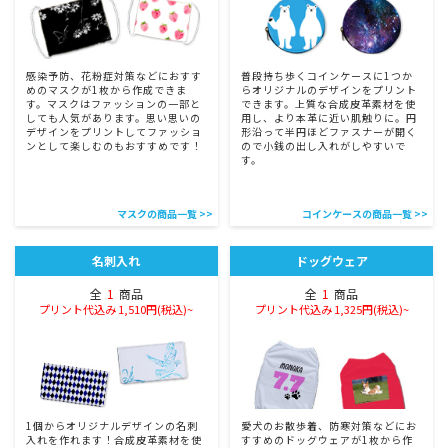
感染予防、花粉症対策などにおすす
普段持ち歩くコインケースに1つか
めのマスクが1枚から作成できま
らオリジナルのデザインをプリント
す。マスクはファッションの一部と
できます。上質な合成皮革素材を使
しても人気があります。思い思いの
用し、より本革に近い肌触りに。円
デザインをプリントしてファッショ
形沿って半円ほどファスナーが開く
ンとして楽しむのもおすすめです！
ので小銭の出し入れがしやすいで
す。
マスクの商品一覧 >>
コインケースの商品一覧 >>
名刺入れ
ドッグウェア
全
1
商品
全
1
商品
プリント代込み 1,510円(税込)~
プリント代込み 1,325円(税込)~
1個からオリジナルデザインの名刺
愛犬のお散歩着、防寒対策などにお
入れを作れます！合成皮革素材を使
すすめのドッグウェアが1枚から作