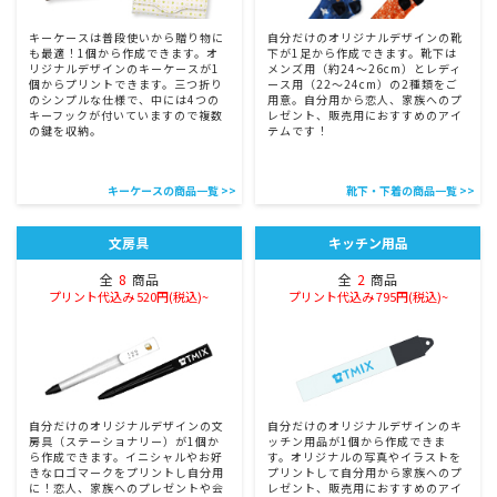
キーケースは普段使いから贈り物に
自分だけのオリジナルデザインの靴
も最適！1個から作成できます。オ
下が1足から作成できます。靴下は
リジナルデザインのキーケースが1
メンズ用（約24〜26cm）とレディ
個からプリントできます。三つ折り
ース用（22〜24cm）の2種類をご
のシンプルな仕様で、中には4つの
用意。自分用から恋人、家族へのプ
キーフックが付いていますので複数
レゼント、販売用におすすめのアイ
の鍵を収納。
テムです！
キーケースの商品一覧 >>
靴下・下着の商品一覧 >>
文房具
キッチン用品
全
8
商品
全
2
商品
プリント代込み 520円(税込)~
プリント代込み 795円(税込)~
自分だけのオリジナルデザインの文
自分だけのオリジナルデザインのキ
房具（ステーショナリー）が1個か
ッチン用品が1個から作成できま
ら作成できます。イニシャルやお好
す。オリジナルの写真やイラストを
きなロゴマークをプリントし自分用
プリントして自分用から家族へのプ
に！恋人、家族へのプレゼントや会
レゼント、販売用におすすめのアイ