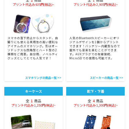
プリント代込み 635円(税込)~
プリント代込み 2,905円(税込)~
スマホの落下防止からスタンド、自
人気のBluetoothスピーカーにオリ
撮りにも使える実用性の高い便利な
ジナルデザインを1個からプリント
アイテムのスマホリング。形はオー
できます！バッテリー内蔵型なので
ソドックスな四角型とハート型の2
屋外でも音楽を楽むことができま
種類をご用意。自分用、ノベルティ
す。AUXプラグでの有線接続、
グッズとしてとても人気です！
MicroSDでの使用も可能です。
スマホリングの商品一覧 >>
スピーカーの商品一覧 >>
キーケース
靴下・下着
全
1
商品
全
4
商品
プリント代込み 1,250円(税込)~
プリント代込み 1,300円(税込)~